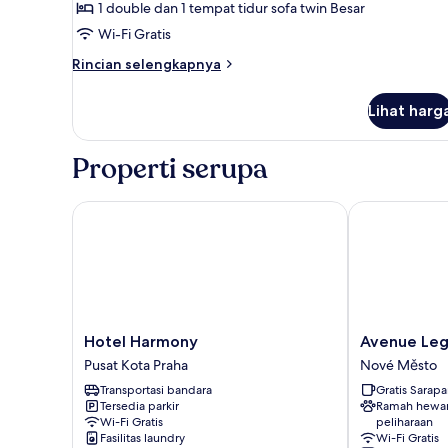
1 double dan 1 tempat tidur sofa twin Besar
Wi-Fi Gratis
Rincian
Rincian selengkapnya
lebih
lanjut
Lihat harg
untuk
Dupleks
Tradisional
Properti serupa
Hotel Harmony
Avenue Leger
Hotel
Avenue
Hotel Harmony
Avenue Leg
Harmony
Legerova
Pusat Kota Praha
Nové Město
Pusat
19
Transportasi bandara
Gratis Sarap
Kota
Nové
Tersedia parkir
Ramah hewa
Praha
Město
Wi-Fi Gratis
peliharaan
Fasilitas laundry
Wi-Fi Gratis