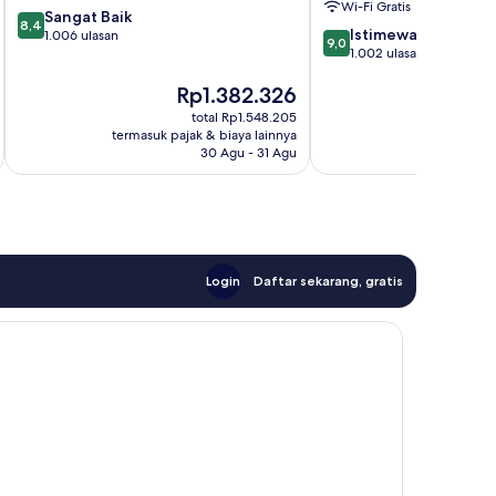
Wi-Fi Gratis
8.4
Sangat Baik
8,4
9.0
Istimewa
dari
1.006 ulasan
9,0
dari
1.002 ulasan
10,
10,
Sangat
Harga
H
Rp1.382.326
R
Istimewa,
Baik,
sekarang
s
1.002
1.006
total Rp1.548.205
Rp1.382.326
R
ulasan
ulasan
termasuk pajak & biaya lainnya
termasuk paj
30 Agu - 31 Agu
Login
Daftar sekarang, gratis