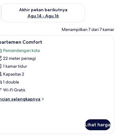
n ini Agu 7 - Agu 9
Periksa ketersediaan untuk akhir pekan berikutnya Agu 14 - A
Akhir pekan berikutnya
Agu 14 - Agu 16
Menampilkan 7 dari 7 kamar
 ramah laptop, dan setrika/meja setrika
ihat
Apartemen Comfort | Meja kerja, ruang kerja 
12
partemen Comfort
emua
Pemandangan kota
oto
22 meter persegi
ntuk
partemen
1 kamar tidur
omfort
Kapasitas 2
1 double
Wi-Fi Gratis
ncian
ncian selengkapnya
bih
njut
tuk
partemen
Lihat harga
mfort