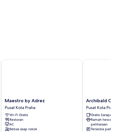
Maestro by Adrez
Archibald City
Maestro
Archibald
Maestro by Adrez
Archibald City
by
City
Pusat Kota Praha
Pusat Kota Praha
Adrez
Pusat
Wi-Fi Gratis
Gratis Sarapan
Pusat
Kota
Restoran
Ramah hewan
Kota
Praha
AC
peliharaan
Praha
Bebas asap rokok
Tersedia parkir