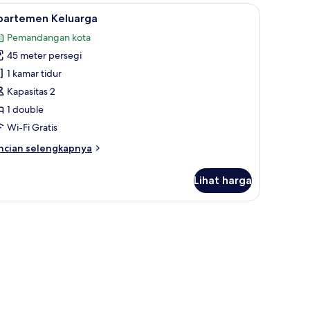
g kerja ramah laptop, dan setrika/meja setrika
ihat
Apartemen Keluarga | Meja kerja, ruang kerja
12
partemen Keluarga
emua
Pemandangan kota
oto
45 meter persegi
ntuk
partemen
1 kamar tidur
eluarga
Kapasitas 2
1 double
Wi-Fi Gratis
ncian
ncian selengkapnya
bih
njut
Lihat harga
tuk
partemen
luarga