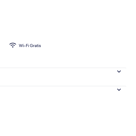
 | Meja kerja, ruang kerja ramah laptop, dan setrika/meja setrika
Wi-Fi Gratis