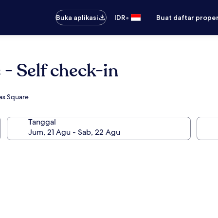
•
Buka aplikasi
IDR
Buat daftar prope
- Self check-in
as Square
Tanggal