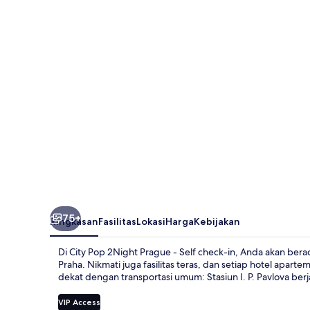
2Night
Prague
-
Self
check-
in
75+
Ringkasan
Fasilitas
Lokasi
Harga
Kebijakan
Di City Pop 2Night Prague - Self check-in, Anda akan ber
Praha. Nikmati juga fasilitas teras, dan setiap hotel apart
dekat dengan transportasi umum: Stasiun I. P. Pavlova berj
VIP Access