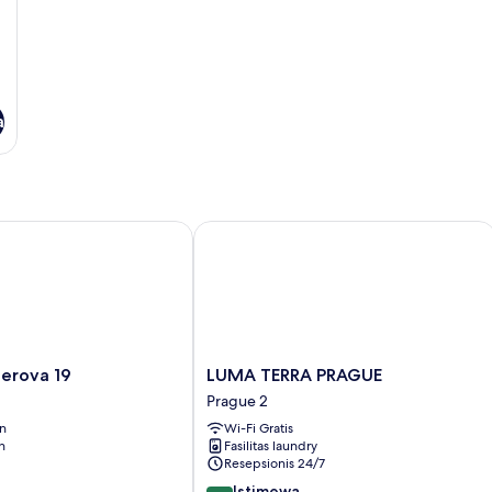
a
ova 19
LUMA TERRA PRAGUE
LUMA
erova 19
LUMA TERRA PRAGUE
TERRA
Prague 2
PRAGUE
an
Wi-Fi Gratis
Prague
n
Fasilitas laundry
2
Resepsionis 24/7
9.2
Istimewa