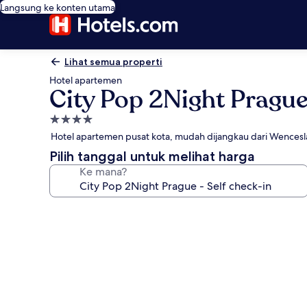
Langsung ke konten utama
Lihat semua properti
Hotel apartemen
City Pop 2Night Prague 
Properti
bintang
Hotel apartemen pusat kota, mudah dijangkau dari Wencesl
4.0
Pilih tanggal untuk melihat harga
Ke mana?
Galeri
foto
untuk
City
Pop