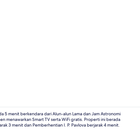
Bagian depa
ada 5 menit berkendara dari Alun-alun Lama dan Jam Astronomi
emen menawarkan Smart TV serta WiFi gratis. Properti ini berada
arak 3 menit dan Pemberhentian I. P. Pavlova berjarak 4 menit.
Apartemen Ke