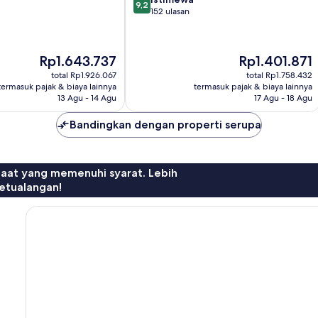
9,2
dari
152 ulasan
10,
Istimewa,
152
Harga
Harga
Rp1.643.737
Rp1.401.871
ulasan
sekarang
sekarang
total Rp1.926.067
total Rp1.758.432
Rp1.643.737
Rp1.401.871
termasuk pajak & biaya lainnya
termasuk pajak & biaya lainnya
13 Agu - 14 Agu
17 Agu - 18 Agu
Bandingkan dengan properti serupa
faat yang memenuhi syarat. Lebih
etualangan!