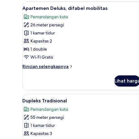
Basic
Lihat
Apartemen Deluks, difabel mobi
11
Apartemen Deluks, difabel mobilitas
semua
Pemandangan kota
foto
26 meter persegi
untuk
Apartemen
1 kamar tidur
Deluks,
Kapasitas 2
difabel
1 double
mobilitas
Wi-Fi Gratis
Rincian
Rincian selengkapnya
lebih
lanjut
Lihat harg
untuk
Apartemen
Deluks,
Lihat
Dupleks Tradisional | Meja kerj
13
difabel
Dupleks Tradisional
semua
mobilitas
Pemandangan kota
foto
55 meter persegi
untuk
Dupleks
1 kamar tidur
Tradisional
Kapasitas 3