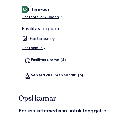
Ulasan
Istimewa
9,0
9,0 dari 10
Lihat total 537 ulasan
Studio Klasik
Fasilitas populer
Fasilitas laundry
Lihat semua
Fasilitas utama
(4)
Seperti di rumah sendiri
(6)
Opsi kamar
Periksa ketersediaan untuk tanggal ini