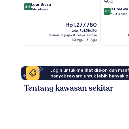
AC
8.6
Luar Biasa
8,6
9.0
Istimewa
dari
846 ulasan
9,0
dari
520 ulasan
10,
10,
Luar
Harga
Rp1.277.780
Istimewa,
Biasa,
sekarang
520
846
total Rp1.516.196
Rp1.277.780
ulasan
ulasan
termasuk pajak & biaya lainnya
30 Agu - 31 Agu
Login untuk melihat diskon dan man
banyak reward untuk lebih banyak p
Tentang kawasan sekitar