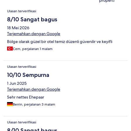
properti
Ulasan
Ulasan terverifikasi
8/10 Sangat bagus
18 Mei 2026
Terjemahkan dengan Google
Bölge olarak güzel bir otel temiz düzenli güvenilir ve keyifli
Cem, perjalanan 1 malam
Ulasan terverifikasi
10/10 Sempurna
1 Jun 2025
Terjemahkan dengan Google
Sehr nettes Ehepaar
Berrin, perjalanan 3 malam
Ulasan terverifikasi
8/10 Sangat bagus