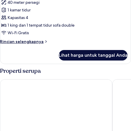
40 meter persegi
untuk
Apartemen
1 kamar tidur
Deluks,
Kapasitas 4
pemandangan
1 king dan 1 tempat tidur sofa double
danau
Wi-Fi Gratis
Rincian
Rincian selengkapnya
lebih
lanjut
Lihat harga untuk tanggal Anda
untuk
Apartemen
Deluks,
Properti serupa
pemandangan
danau
Bergbude
Karawan