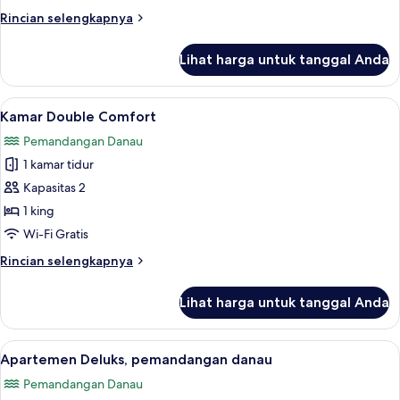
Rincian
Rincian selengkapnya
lebih
lanjut
Lihat harga untuk tanggal Anda
untuk
Kamar
Double
Lihat
Kamar Double Comfort | Ruang kerja 
15
Comfort
Kamar Double Comfort
semua
Pemandangan Danau
foto
1 kamar tidur
untuk
Kamar
Kapasitas 2
Double
1 king
Comfort
Wi-Fi Gratis
Rincian
Rincian selengkapnya
lebih
lanjut
Lihat harga untuk tanggal Anda
untuk
Kamar
Double
Lihat
Pemandangan danau
24
Comfort
Apartemen Deluks, pemandangan danau
semua
Pemandangan Danau
foto