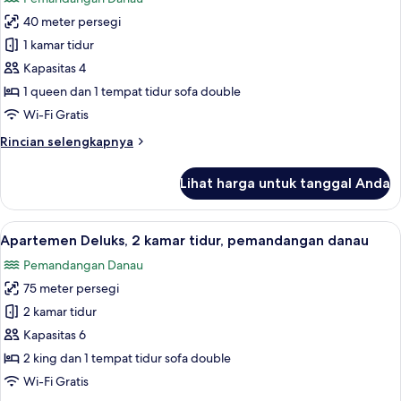
tepi
foto
danau
40 meter persegi
untuk
Apartemen
1 kamar tidur
Comfort,
Kapasitas 4
pemandangan
1 queen dan 1 tempat tidur sofa double
danau
Wi-Fi Gratis
Rincian
Rincian selengkapnya
lebih
lanjut
Lihat harga untuk tanggal Anda
untuk
Apartemen
Comfort,
Lihat
Smart TV, Netflix, dan layanan stream
21
pemandangan
Apartemen Deluks, 2 kamar tidur, pemandangan danau
semua
danau
Pemandangan Danau
foto
75 meter persegi
untuk
Apartemen
2 kamar tidur
Deluks,
Kapasitas 6
2
2 king dan 1 tempat tidur sofa double
kamar
Wi-Fi Gratis
tidur,