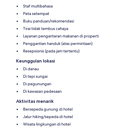
Staf multibahasa
Peta setempat
Buku panduan/rekomendasi
Tirai tidak tembus cahaya
Layanan pengantaran makanan di properti
Penggantian handuk (atas permintaan)
Resepsionis (pada jam tertentu)
Keunggulan lokasi
Di danau
Di tepi sungai
Di pegunungan
Di kawasan pedesaan
Aktivitas menarik
Bersepeda gunung di hotel
Jalur hiking/sepeda di hotel
Wisata lingkungan di hotel