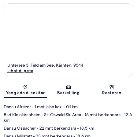
Untersee 3, Feld am See, Kärnten, 9544
Lihat di peta
Peta
Yang ada di sekitar
Berkeliling
Restoran
Danau Afritzer
- 1 mnt jalan kaki
- 0.1 km
Bad Kleinkirchheim - St. Oswald Ski Area
- 16 mnt berkendara
- 12.6
km
Danau Ossiacher
- 22 mnt berkendara
- 18.5 km
Danau Millstatt
- 23 mnt berkendara
- 18.6 km