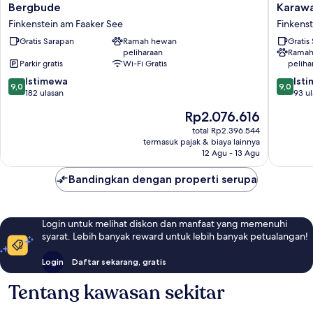
Bergbude
Karawa
Bergbude
Karaw
Finkenstein
Lodge
Finkenstein am Faaker See
Finkens
am
Finkenst
Gratis Sarapan
Ramah hewan
Gratis
Faaker
am
peliharaan
Ramah
See
Faaker
Parkir gratis
Wi-Fi Gratis
peliha
See
9.0
9.0
Istimewa
Ist
9,0
9,0
dari
dari
182 ulasan
93 u
10,
10,
Harga
Rp2.076.616
Istimewa,
Istimew
sekarang
182
93
total Rp2.396.544
Rp2.076.616
termasuk pajak & biaya lainnya
ulasan
ulasan
12 Agu - 13 Agu
Bandingkan dengan properti serupa
Login untuk melihat diskon dan manfaat yang memenuhi
syarat. Lebih banyak reward untuk lebih banyak petualangan!
Login
Daftar sekarang, gratis
Tentang kawasan sekitar