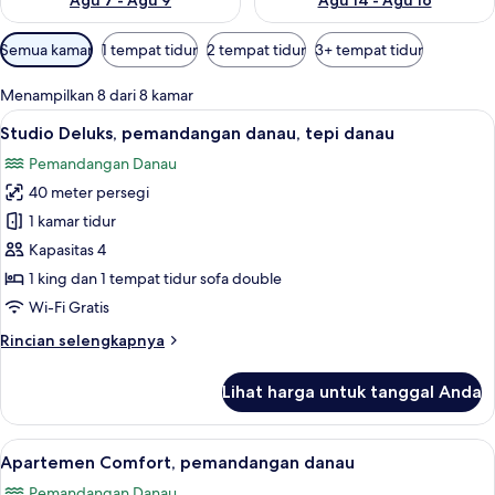
Agu 7 - Agu 9
Agu 14 - Agu 16
Filter
Semua kamar
1 tempat tidur
2 tempat tidur
3+ tempat tidur
tersedia
untuk
Menampilkan 8 dari 8 kamar
kamar
Lihat
Studio Deluks, pemandangan danau, te
16
Studio Deluks, pemandangan danau, tepi danau
semua
Pemandangan Danau
foto
40 meter persegi
untuk
Studio
1 kamar tidur
Deluks,
Kapasitas 4
pemandangan
1 king dan 1 tempat tidur sofa double
danau,
Wi-Fi Gratis
tepi
Rincian
Rincian selengkapnya
danau
lebih
lanjut
Lihat harga untuk tanggal Anda
untuk
Studio
Deluks,
Lihat
Apartemen Comfort, pemandangan dan
20
pemandangan
Apartemen Comfort, pemandangan danau
semua
danau,
Pemandangan Danau