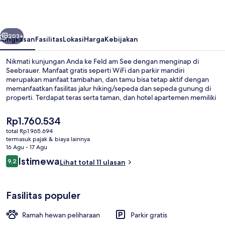
belumnya
Berikutnya
203+
Ringkasan
Fasilitas
Lokasi
Harga
Kebijakan
Nikmati kunjungan Anda ke Feld am See dengan menginap di
Seebrauer. Manfaat gratis seperti WiFi dan parkir mandiri
merupakan manfaat tambahan, dan tamu bisa tetap aktif dengan
memanfaatkan fasilitas jalur hiking/sepeda dan sepeda gunung di
properti. Terdapat teras serta taman, dan hotel apartemen memiliki
detail sempurna dengan shower rainfall dan pilihan bantal.
Harga
Rp1.760.534
saat
total Rp1.965.694
ini
termasuk pajak & biaya lainnya
Teras/patio
Rp1.760.534
16 Agu - 17 Agu
Ulasan
Istimewa
9,2
Lihat total 11 ulasan
9,2 dari 10
Fasilitas populer
Ramah hewan peliharaan
Parkir gratis