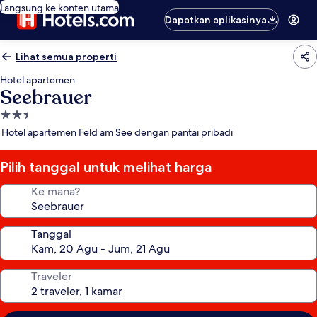
Langsung ke konten utama
Dapatkan aplikasinya
Lihat semua properti
Hotel apartemen
Seebrauer
Properti
bintang
Hotel apartemen Feld am See dengan pantai pribadi
2.5
Pilih tanggal untuk melihat harga
Ke mana?
Tanggal
Traveler