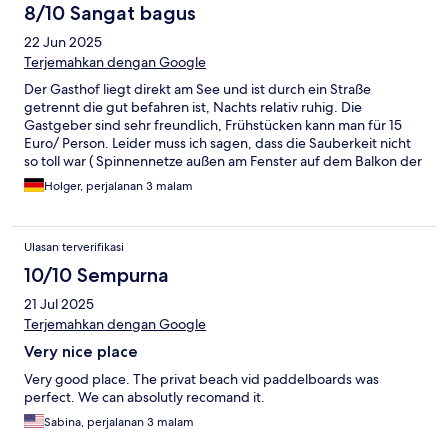
8/10 Sangat bagus
22 Jun 2025
Terjemahkan dengan Google
Der Gasthof liegt direkt am See und ist durch ein Straße
getrennt die gut befahren ist, Nachts relativ ruhig. Die
Gastgeber sind sehr freundlich, Frühstücken kann man für 15
Euro/ Person. Leider muss ich sagen, dass die Sauberkeit nicht
so toll war ( Spinnennetze außen am Fenster auf dem Balkon der
Tisch nicht abgeputzt…) Die Lüftung im Bad nicht funktionierte.
Holger, perjalanan 3 malam
Die Zimmer waren jedoch sauber. Leider trüben diverse Mängel
das Gesamtbild. Für einen kurzen Aufenthalt sicherlich okay/
längerer Aufenthalt eher nicht. Preis / Leistung okay. Wie immer
Ulasan terverifikasi
alles kann man so oder so sehen, das kommt darauf an was man
sich vorstellt.
10/10 Sempurna
21 Jul 2025
Terjemahkan dengan Google
Very nice place
Very good place. The privat beach vid paddelboards was
perfect. We can absolutly recomand it.
Sabina, perjalanan 3 malam