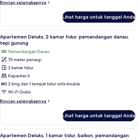
Rincian
Rincian selengkapnya
pemandangan
lebih
danau
lanjut
Lihat harga untuk tanggal Anda
untuk
Apartemen
Deluks,
Lihat
Teras/patio
33
2
Apartemen Deluks, 2 kamar tidur, pemandangan danau,
semua
kamar
tepi gunung
tidur,
foto
Pemandangan Danau
pemandangan
untuk
danau
75 meter persegi
Apartemen
2 kamar tidur
Deluks,
2
Kapasitas 6
kamar
2 king dan 1 tempat tidur sofa double
tidur,
Wi-Fi Gratis
pemandangan
Rincian
Rincian selengkapnya
danau,
lebih
tepi
lanjut
Lihat harga untuk tanggal Anda
untuk
gunung
Apartemen
Deluks,
Lihat
Ruang kerja ramah laptop dan tirai k
50
2
Apartemen Deluks, 1 kamar tidur, balkon, pemandangan