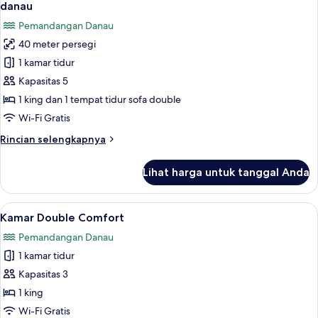
semua
kamar
danau
tidur,
foto
Pemandangan Danau
pemandangan
untuk
danau,
40 meter persegi
Apartemen
tepi
1 kamar tidur
Deluks,
gunung
1
Kapasitas 5
kamar
1 king dan 1 tempat tidur sofa double
tidur,
Wi-Fi Gratis
balkon,
Rincian
Rincian selengkapnya
pemandangan
lebih
danau
lanjut
Lihat harga untuk tanggal Anda
untuk
Apartemen
Deluks,
Lihat
Kamar Double Comfort | Ruang kerja 
6
1
Kamar Double Comfort
semua
kamar
Pemandangan Danau
tidur,
foto
balkon,
1 kamar tidur
untuk
pemandangan
Kamar
Kapasitas 3
danau
Double
1 king
Comfort
Wi-Fi Gratis