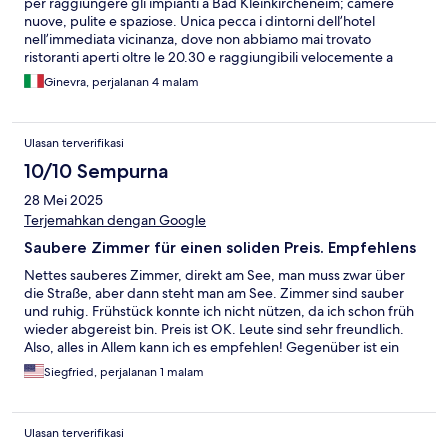
per raggiungere gli impianti a Bad Kleinkircheneim; camere
nuove, pulite e spaziose. Unica pecca i dintorni dell’hotel
nell’immediata vicinanza, dove non abbiamo mai trovato
ristoranti aperti oltre le 20.30 e raggiungibili velocemente a
piedi. Struttura consigliatissima per chi come noi vuole godersi
Ginevra, perjalanan 4 malam
la montagna e le giornate sugli sci per poi tornare a risposare in
un luogo confortevole.
Ulasan terverifikasi
10/10 Sempurna
28 Mei 2025
Terjemahkan dengan Google
Saubere Zimmer für einen soliden Preis. Empfehlens
Nettes sauberes Zimmer, direkt am See, man muss zwar über
die Straße, aber dann steht man am See. Zimmer sind sauber
und ruhig. Frühstück konnte ich nicht nützen, da ich schon früh
wieder abgereist bin. Preis ist OK. Leute sind sehr freundlich.
Also, alles in Allem kann ich es empfehlen! Gegenüber ist ein
Campingplatz mit Restaurant. Essen ist in Ordnung, vielleicht
Siegfried, perjalanan 1 malam
etwas teuer, aber noch vertretbar. Zumindest ist der Ausblick
fantastisch.
Ulasan terverifikasi