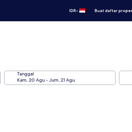
•
IDR
Buat daftar prope
Tanggal