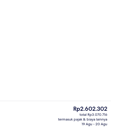
 kamar tidur | 3 kamar tidur, setrika/meja setrika, dan Wi-Fi gratis
Tangga
Harga
Rp2.602.302
saat
total Rp3.070.716
ini
termasuk pajak & biaya lainnya
Vila Mewah, 3 kamar tidur | Area kelu
Rp2.602.302
19 Agu - 20 Agu