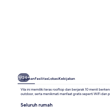
Vita
24+
Ringkasan
Fasilitas
Lokasi
Kebijakan
Vila ini memiliki teras rooftop dan berjarak 10 menit berk
outdoor, serta menikmati manfaat gratis seperti WiFi dan
Seluruh rumah