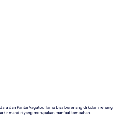
Vila Mewah, 3
endara dari Pantai Vagator. Tamu bisa berenang di kolam renang
 parkir mandiri yang merupakan manfaat tambahan.
Eksterior