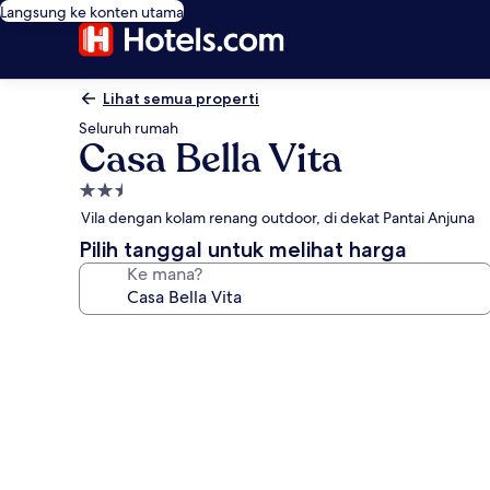
Langsung ke konten utama
Lihat semua properti
Seluruh rumah
Casa Bella Vita
Properti
bintang
Vila dengan kolam renang outdoor, di dekat Pantai Anjuna
2.5
Pilih tanggal untuk melihat harga
Ke mana?
Galeri
foto
untuk
Casa
Bella