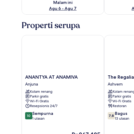
Malam ini
Agu 6 - Agu 7
A
Properti serupa
ANANTYA AT ANAMIVA
The Regalia R
ANANTYA
The
ANANTYA AT ANAMIVA
The Regalia
AT
Regalia
Anjuna
Ashvem
ANAMIVA
Resort
Kolam renang
Kolam renan
Anjuna
Ashvem
Parkir gratis
Parkir gratis
Wi-Fi Gratis
Wi-Fi Gratis
Resepsionis 24/7
Restoran
10.0
7.8
Sempurna
Bagus
10
7,8
dari
dari
1 ulasan
13 ulasan
10,
10,
Sempurna,
Bagus,
Harga