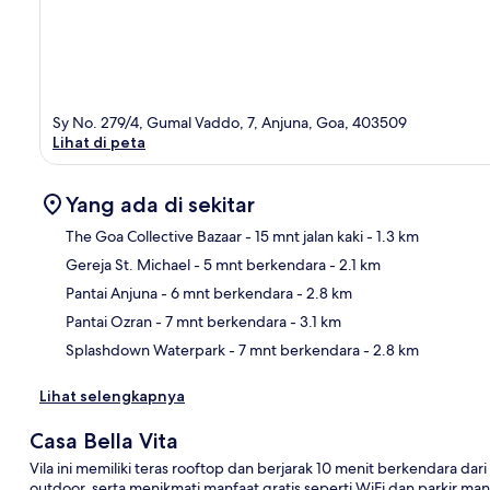
Sy No. 279/4, Gumal Vaddo, 7, Anjuna, Goa, 403509
Lihat di peta
Yang ada di sekitar
The Goa Collective Bazaar
- 15 mnt jalan kaki
- 1.3 km
Gereja St. Michael
- 5 mnt berkendara
- 2.1 km
Pet
Pantai Anjuna
- 6 mnt berkendara
- 2.8 km
Pantai Ozran
- 7 mnt berkendara
- 3.1 km
Splashdown Waterpark
- 7 mnt berkendara
- 2.8 km
Lihat selengkapnya
Casa Bella Vita
Vila ini memiliki teras rooftop dan berjarak 10 menit berkendara da
outdoor, serta menikmati manfaat gratis seperti WiFi dan parkir m