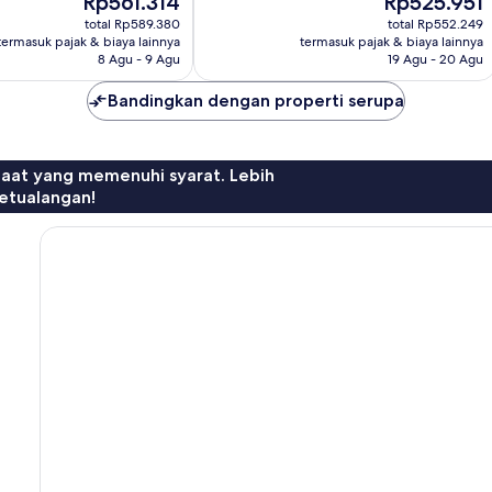
Rp561.314
Rp525.951
3
sekarang
sekarang
ulasan
total Rp589.380
total Rp552.249
Rp561.314
Rp525.951
termasuk pajak & biaya lainnya
termasuk pajak & biaya lainnya
8 Agu - 9 Agu
19 Agu - 20 Agu
Bandingkan dengan properti serupa
faat yang memenuhi syarat. Lebih
etualangan!