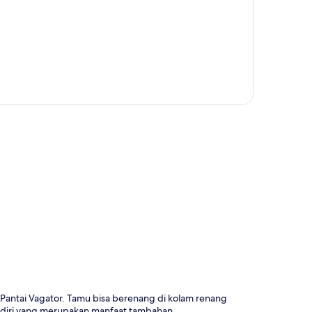
a
ri Pantai Vagator. Tamu bisa berenang di kolam renang
andiri yang merupakan manfaat tambahan.