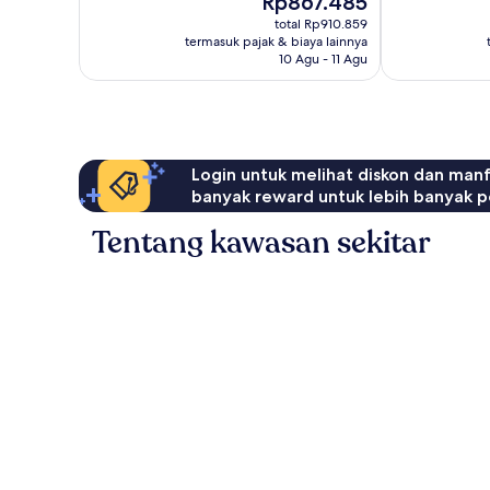
Rp867.485
1
13
sekarang
ulasan
ulasan
total Rp910.859
Rp867.485
termasuk pajak & biaya lainnya
10 Agu - 11 Agu
Login untuk melihat diskon dan man
banyak reward untuk lebih banyak p
Tentang kawasan sekitar