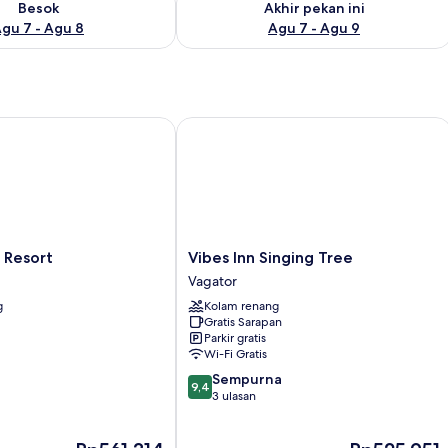
Besok
Akhir pekan ini
gu 7 - Agu 8
Agu 7 - Agu 9
esort
Vibes Inn Singing Tree
Vibes
 Resort
Vibes Inn Singing Tree
Inn
Vagator
Singing
g
Kolam renang
Tree
Gratis Sarapan
Vagator
Parkir gratis
Wi-Fi Gratis
9.4
Sempurna
9,4
dari
3 ulasan
10,
Sempurna,
Harga
Harga