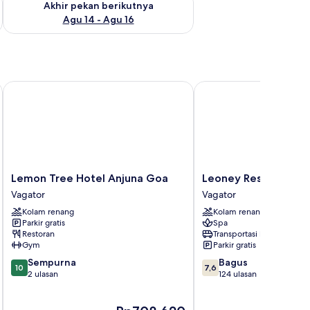
Akhir pekan berikutnya
Agu 14 - Agu 16
Lemon Tree Hotel Anjuna Goa
Leoney Resort
Lemon
Leoney
Lemon Tree Hotel Anjuna Goa
Leoney Resort
Tree
Resort
Vagator
Vagator
Hotel
Vagator
Kolam renang
Kolam renang
Anjuna
Parkir gratis
Spa
Goa
Restoran
Transportasi bandara
Vagator
Gym
Parkir gratis
10.0
7.6
Sempurna
Bagus
10
7,6
dari
dari
2 ulasan
124 ulasan
10,
10,
Sempurna,
Bagus,
Harga