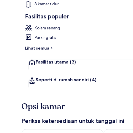
3 kamar tidur
Fasilitas populer
Kolam renan
Kolam renang
Parkir gratis
Lihat semua
Fasilitas utama
(3)
Seperti di rumah sendiri
(4)
Opsi kamar
Periksa ketersediaan untuk tanggal ini
Periksa ketersediaan untuk malam ini Agu 6 - Agu 7
Periksa keter