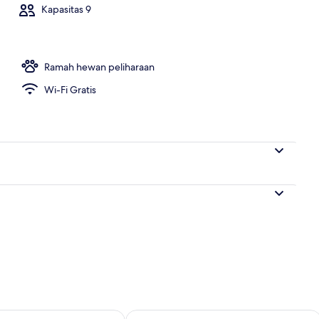
Kapasitas 9
g outdoor
Ramah hewan peliharaan
Wi-Fi Gratis
sediaan untuk besok Agu 7 - Agu 8
Periksa ketersediaan untuk akhir peka