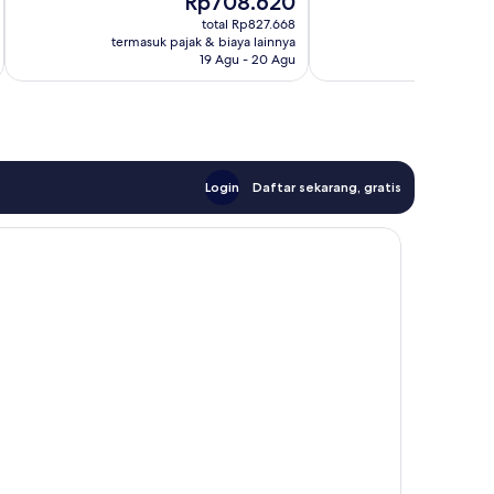
Rp708.620
2
124
sekarang
ulasan
ulasan
total Rp827.668
Rp708.620
termasuk pajak & biaya lainnya
termasuk paj
19 Agu - 20 Agu
Login
Daftar sekarang, gratis