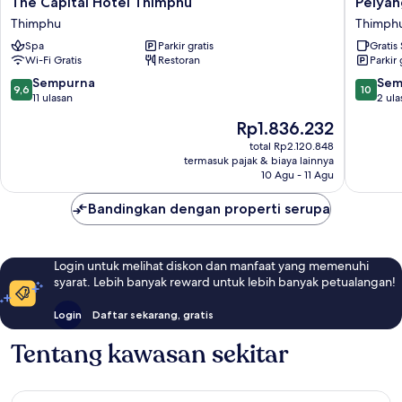
The Capital Hotel Thimphu
Pelyan
Capital
Boutiqu
Thimphu
Thimph
Hotel
Thimph
Spa
Parkir gratis
Gratis
Thimphu
Wi-Fi Gratis
Restoran
Parkir 
Thimphu
9.6
10.0
Sempurna
Sem
9,6
10
dari
dari
11 ulasan
2 ula
10,
10,
Harga
Rp1.836.232
Sempurna,
Sempur
sekarang
11
2
total Rp2.120.848
Rp1.836.232
termasuk pajak & biaya lainnya
ulasan
ulasan
10 Agu - 11 Agu
Bandingkan dengan properti serupa
Login untuk melihat diskon dan manfaat yang memenuhi
syarat. Lebih banyak reward untuk lebih banyak petualangan!
Login
Daftar sekarang, gratis
Tentang kawasan sekitar