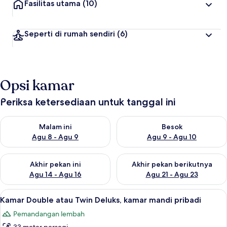
Fasilitas utama
(10)
Seperti di rumah sendiri
(6)
Opsi kamar
Periksa ketersediaan untuk tanggal ini
Periksa ketersediaan untuk malam ini Agu 8 - Agu 9
Periksa ketersediaan untuk be
Malam ini
Besok
Agu 8 - Agu 9
Agu 9 - Agu 10
Periksa ketersediaan untuk akhir pekan ini Agu 14 - Agu 16
Periksa ketersediaan untuk ak
Akhir pekan ini
Akhir pekan berikutnya
Agu 14 - Agu 16
Agu 21 - Agu 23
Lihat
Kamar Double atau Twin Deluks, kamar 
11
Kamar Double atau Twin Deluks, kamar mandi pribadi
semua
Pemandangan lembah
foto