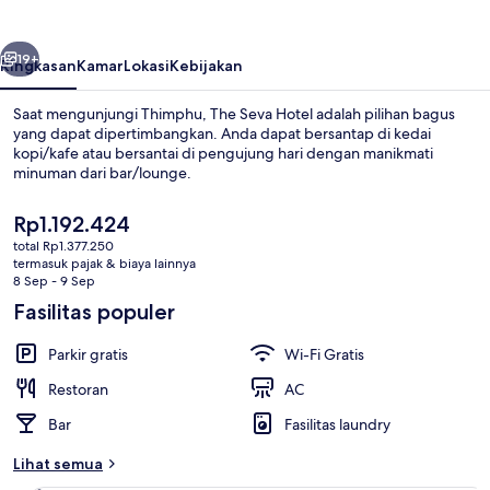
belumnya
Berikutnya
19+
Ringkasan
Kamar
Lokasi
Kebijakan
Saat mengunjungi Thimphu, The Seva Hotel adalah pilihan bagus
yang dapat dipertimbangkan. Anda dapat bersantap di kedai
kopi/kafe atau bersantai di pengujung hari dengan manikmati
minuman dari bar/lounge.
Harga
Rp1.192.424
saat
total Rp1.377.250
ini
termasuk pajak & biaya lainnya
Rp1.192.424
8 Sep - 9 Sep
Pemandangan taman
Fasilitas populer
Parkir gratis
Wi-Fi Gratis
Restoran
AC
Bar
Fasilitas laundry
Lihat semua