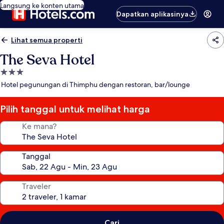
Langsung ke konten utama
Dapatkan aplikasinya
Lihat semua properti
The Seva Hotel
Properti
bintang
Hotel pegunungan di Thimphu dengan restoran, bar/lounge
3.0
Pilih tanggal untuk melihat harga
Ke mana?
Tanggal
Traveler
Cari