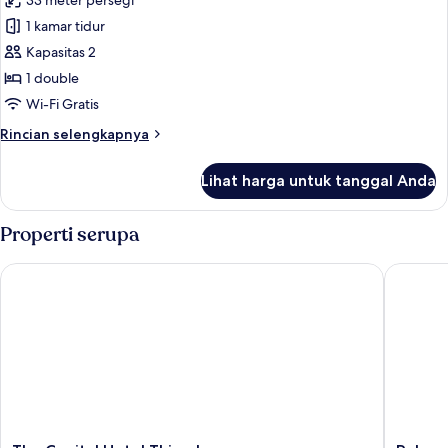
33 meter persegi
untuk
Kamar
1 kamar tidur
Double
Kapasitas 2
atau
1 double
Twin
Wi-Fi Gratis
Deluks,
Rincian
Rincian selengkapnya
kamar
lebih
mandi
lanjut
Lihat harga untuk tanggal Anda
pribadi
untuk
Kamar
Double
Properti serupa
atau
Twin
The Capital Hotel Thimphu
Pelyang 
Deluks,
kamar
mandi
pribadi
The
Pelyang