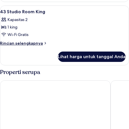
2
Studio
Lihat
Seprai antialergi, brankas, setrika/meja
3
Room
43 Studio Room King
semua
Queen
Kapasitas 2
foto
1 king
untuk
43
Wi-Fi Gratis
Studio
Rincian
Rincian selengkapnya
Room
lebih
lanjut
King
Lihat harga untuk tanggal Anda
untuk
43
Studio
Properti serupa
Room
King
citizenM Glasgow
Clayton 