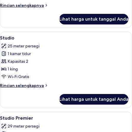
Rincian
Rincian selengkapnya
lebih
lanjut
Lihat harga untuk tanggal Anda
untuk
Studio
Lihat
Studio | Seprai antialergi, brankas, set
4
Studio
semua
25 meter persegi
foto
1 kamar tidur
untuk
Studio
Kapasitas 2
1 king
Wi-Fi Gratis
Rincian
Rincian selengkapnya
lebih
lanjut
Lihat harga untuk tanggal Anda
untuk
Studio
Lihat
Studio Premier | Seprai antialergi, bran
4
Studio Premier
semua
29 meter persegi
foto