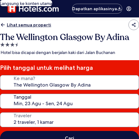
Langsung ke konten utama
Dapatkan aplikasinya
Lihat semua properti
The Wellington Glasgow By Adina
Properti
bintang
Hotel bisa dicapai dengan berjalan kaki dari Jalan Buchanan
3.5
Pilih tanggal untuk melihat harga
Ke mana?
Tanggal
Traveler
Cari