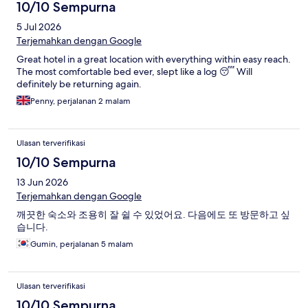
10/10 Sempurna
5 Jul 2026
Terjemahkan dengan Google
Great hotel in a great location with everything within easy reach.
The most comfortable bed ever, slept like a log 😴 Will
definitely be returning again.
Penny, perjalanan 2 malam
Ulasan terverifikasi
10/10 Sempurna
13 Jun 2026
Terjemahkan dengan Google
깨끗한 숙소와 조용히 잘 쉴 수 있었어요. 다음에도 또 방문하고 싶
습니다.
Gumin, perjalanan 5 malam
Ulasan terverifikasi
10/10 Sempurna