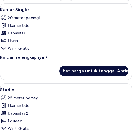
Lihat
Kamar Single | Seprai antialergi, brank
4
Kamar Single
semua
20 meter persegi
foto
1 kamar tidur
untuk
Kamar
Kapasitas 1
Single
1 twin
Wi-Fi Gratis
Rincian
Rincian selengkapnya
lebih
lanjut
Lihat harga untuk tanggal Anda
untuk
Kamar
Single
Lihat
Studio | Seprai antialergi, brankas, set
4
Studio
semua
22 meter persegi
foto
1 kamar tidur
untuk
Studio
Kapasitas 2
1 queen
Wi-Fi Gratis