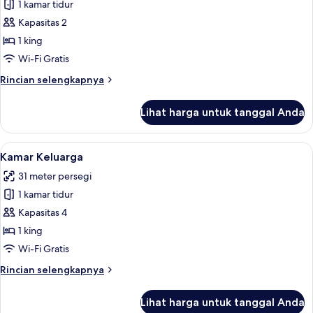
1 kamar tidur
untuk
Studio
Kapasitas 2
Premier
1 king
Wi-Fi Gratis
Rincian
Rincian selengkapnya
lebih
lanjut
Lihat harga untuk tanggal Anda
untuk
Studio
Premier
Lihat
Kamar Keluarga | Seprai antialergi, bra
4
Kamar Keluarga
semua
31 meter persegi
foto
1 kamar tidur
untuk
Kamar
Kapasitas 4
Keluarga
1 king
Wi-Fi Gratis
Rincian
Rincian selengkapnya
lebih
lanjut
Lihat harga untuk tanggal Anda
untuk