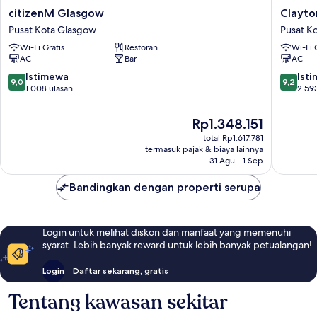
citizenM
Clayton
citizenM Glasgow
Clayto
Glasgow
Hotel
Pusat Kota Glasgow
Pusat K
Pusat
Glasgo
Wi-Fi Gratis
Restoran
Wi-Fi 
Kota
Pusat
AC
Bar
AC
Glasgow
Kota
Glasgo
9.0
9.2
Istimewa
Ist
9,0
9,2
dari
dari
1.008 ulasan
2.59
10,
10,
Istimewa,
Istimew
Harga
Rp1.348.151
1.008
2.593
sekarang
total Rp1.617.781
ulasan
ulasan
Rp1.348.151
termasuk pajak & biaya lainnya
31 Agu - 1 Sep
Bandingkan dengan properti serupa
Login untuk melihat diskon dan manfaat yang memenuhi
syarat. Lebih banyak reward untuk lebih banyak petualangan!
Login
Daftar sekarang, gratis
Tentang kawasan sekitar