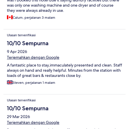
was I booked this hotel due it saying laundry facilities but there
was only one washing machine and one dryer and of course
they were always already in use.
Calum, perjalanan 3 malam
Ulasan terverifikasi
10/10 Sempurna
9 Apr 2026
Terjemahkan dengan Google
A fantastic place to stay,immaculately presented and clean. Staff
always on hand and really helpful. Minutes from the station with
loads of great bars & restaurants close by.
Steven, perjalanan 1 malam
Ulasan terverifikasi
10/10 Sempurna
29 Mar 2026
Terjemahkan dengan Google