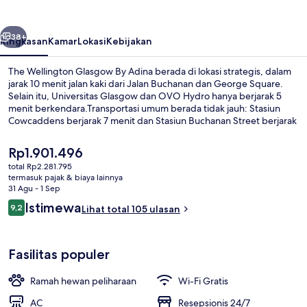
By
Adina
belumnya
Berikutnya
38+
Ringkasan
Kamar
Lokasi
Kebijakan
The Wellington Glasgow By Adina berada di lokasi strategis, dalam
jarak 10 menit jalan kaki dari Jalan Buchanan dan George Square.
Selain itu, Universitas Glasgow dan OVO Hydro hanya berjarak 5
menit berkendara.Transportasi umum berada tidak jauh: Stasiun
Cowcaddens berjarak 7 menit dan Stasiun Buchanan Street berjarak
7 menit.
Harga
Rp1.901.496
saat
total Rp2.281.795
ini
termasuk pajak & biaya lainnya
Seprai antialergi, brankas, setrika/meja
Rp1.901.496
31 Agu - 1 Sep
Ulasan
Istimewa
9,2
Lihat total 105 ulasan
9,2 dari 10
Fasilitas populer
Ramah hewan peliharaan
Wi-Fi Gratis
AC
Resepsionis 24/7