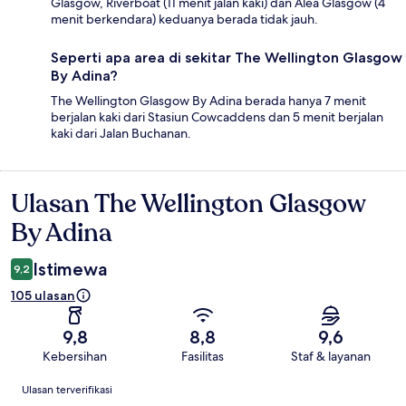
Glasgow, Riverboat (11 menit jalan kaki) dan Alea Glasgow (4
menit berkendara) keduanya berada tidak jauh.
Seperti apa area di sekitar The Wellington Glasgow
By Adina?
The Wellington Glasgow By Adina berada hanya 7 menit
berjalan kaki dari Stasiun Cowcaddens dan 5 menit berjalan
kaki dari Jalan Buchanan.
Ulasan The Wellington Glasgow
Ulasan
By Adina
Istimewa
9,2
105 ulasan
9,8
8,8
9,6
Kebersihan
Fasilitas
Staf & layanan
Ulasan
Ulasan terverifikasi