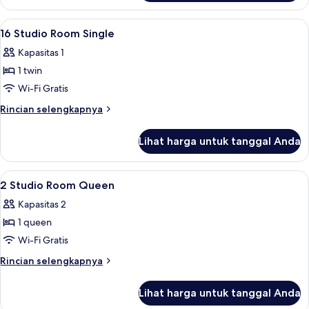
Kamar
Keluarga
Lihat
Seprai antialergi, brankas, setrika/meja
3
16 Studio Room Single
semua
Kapasitas 1
foto
1 twin
untuk
16
Wi-Fi Gratis
Studio
Rincian
Rincian selengkapnya
Room
lebih
lanjut
Single
Lihat harga untuk tanggal Anda
untuk
16
Studio
Lihat
Seprai antialergi, brankas, setrika/meja
5
Room
2 Studio Room Queen
semua
Single
Kapasitas 2
foto
1 queen
untuk
2
Wi-Fi Gratis
Studio
Rincian
Rincian selengkapnya
Room
lebih
lanjut
Queen
Lihat harga untuk tanggal Anda
untuk