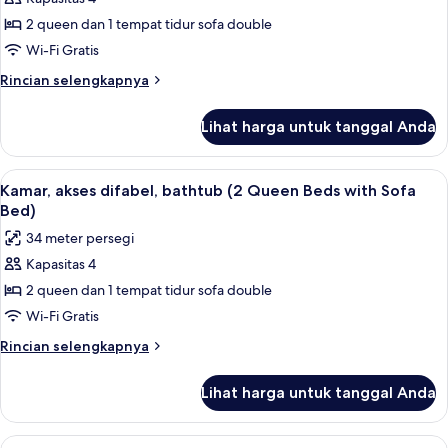
untuk
tempat
Kamar
2 queen dan 1 tempat tidur sofa double
tidur
(2
Sofa
Wi-Fi Gratis
Queen
Rincian
Rincian selengkapnya
Beds
lebih
with
lanjut
Lihat harga untuk tanggal Anda
untuk
Sofa
Kamar
Bed)
(2
Lihat
Kamar, akses difabel, bathtub (2 Quee
9
Queen
Kamar, akses difabel, bathtub (2 Queen Beds with Sofa
semua
Beds
Bed)
with
foto
34 meter persegi
Sofa
untuk
Bed)
Kapasitas 4
Kamar,
2 queen dan 1 tempat tidur sofa double
akses
difabel,
Wi-Fi Gratis
bathtub
Rincian
Rincian selengkapnya
(2
lebih
lanjut
Queen
Lihat harga untuk tanggal Anda
untuk
Beds
Kamar,
with
akses
Lihat
Seprai premium, bantalan ekstra lembu