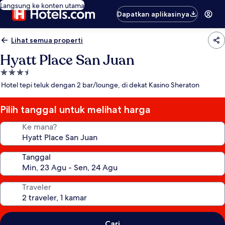
Langsung ke konten utama
Dapatkan aplikasinya
Lihat semua properti
Hyatt Place San Juan
Properti
bintang
Hotel tepi teluk dengan 2 bar/lounge, di dekat Kasino Sheraton
3.5
Pilih tanggal untuk melihat harga
Ke mana?
Tanggal
Traveler
Cari