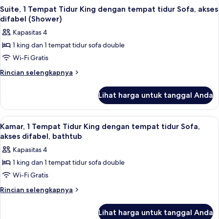
Lihat
Suite, 1 Tempat Tidur King dengan tem
tidur
10
Tempat
Suite, 1 Tempat Tidur King dengan tempat tidur Sofa, akses
semua
Tidur
Sofa
difabel (Shower)
King
foto
Kapasitas 4
dengan
untuk
tempat
1 king dan 1 tempat tidur sofa double
Suite,
tidur
Wi-Fi Gratis
1
Sofa
Tempat
Rincian
Rincian selengkapnya
lebih
Tidur
lanjut
King
Lihat harga untuk tanggal Anda
untuk
dengan
Suite,
tempat
1
Lihat
Seprai premium, bantalan ekstra lembu
7
Tempat
tidur
Kamar, 1 Tempat Tidur King dengan tempat tidur Sofa,
semua
Tidur
akses difabel, bathtub
Sofa,
King
foto
akses
Kapasitas 4
dengan
untuk
difabel
tempat
1 king dan 1 tempat tidur sofa double
Kamar,
tidur
(Shower)
Wi-Fi Gratis
1
Sofa,
akses
Tempat
Rincian
Rincian selengkapnya
difabel
lebih
Tidur
(Shower)
lanjut
King
Lihat harga untuk tanggal Anda
untuk