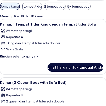
Filter
Semua kamar
1 tempat tidur
2 tempat tidur
3+ tempat tidur
tersedia
untuk
Menampilkan 18 dari 18 kamar
kamar
Lihat
Seprai premium, bantalan ekstra lembu
9
Kamar, 1 Tempat Tidur King dengan tempat tidur Sofa
semua
29 meter persegi
foto
Kapasitas 4
untuk
Kamar,
1 king dan 1 tempat tidur sofa double
1
Wi-Fi Gratis
Tempat
Rincian
Rincian selengkapnya
Tidur
lebih
King
lanjut
Lihat harga untuk tanggal Anda
untuk
dengan
Kamar,
tempat
1
Lihat
Seprai premium, bantalan ekstra lembu
tidur
9
Tempat
Kamar (2 Queen Beds with Sofa Bed)
semua
Tidur
Sofa
34 meter persegi
King
foto
dengan
Kapasitas 4
untuk
tempat
Kamar
2 queen dan 1 tempat tidur sofa double
tidur