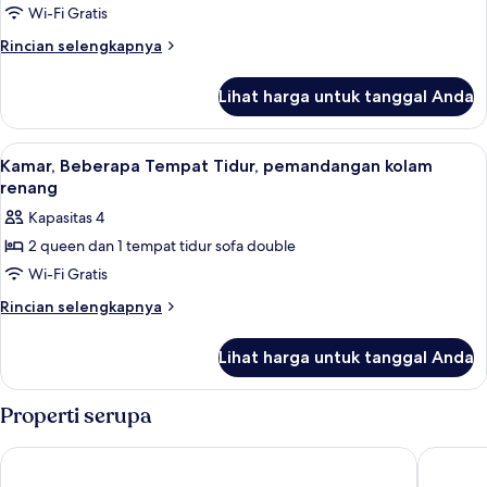
pemandangan
Kamar,
Wi-Fi Gratis
teluk
Beberapa
Rincian
Rincian selengkapnya
Tempat
lebih
lanjut
Tidur
Lihat harga untuk tanggal Anda
untuk
(
Kamar,
High
Beberapa
Lihat
Seprai premium, bantalan ekstra lembu
5
Floor)
Tempat
Kamar, Beberapa Tempat Tidur, pemandangan kolam
semua
Tidur
renang
(
foto
Kapasitas 4
High
untuk
Floor)
2 queen dan 1 tempat tidur sofa double
Kamar,
Wi-Fi Gratis
Beberapa
Tempat
Rincian
Rincian selengkapnya
lebih
Tidur,
lanjut
pemandangan
Lihat harga untuk tanggal Anda
untuk
kolam
Kamar,
renang
Beberapa
Properti serupa
Tempat
Tidur,
Hyatt House San Juan
Aloft by
pemandangan
kolam