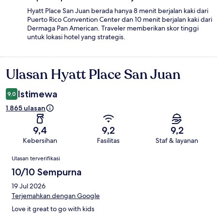
Hyatt Place San Juan berada hanya 8 menit berjalan kaki dari
Puerto Rico Convention Center dan 10 menit berjalan kaki dari
Dermaga Pan American. Traveler memberikan skor tinggi
untuk lokasi hotel yang strategis.
Ulasan Hyatt Place San Juan
Ulasan
Istimewa
9,0
1.865 ulasan
9,4
9,2
9,2
Kebersihan
Fasilitas
Staf & layanan
Ulasan
Ulasan terverifikasi
10/10 Sempurna
19 Jul 2026
Terjemahkan dengan Google
Love it great to go with kids