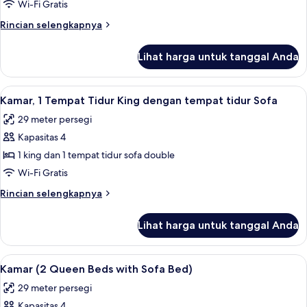
(2
Sofa
Wi-Fi Gratis
Queen
Rincian
Rincian selengkapnya
Beds
lebih
with
lanjut
Lihat harga untuk tanggal Anda
untuk
Sofa
Kamar
Bed)
(2
Lihat
Seprai premium, bantalan ekstra lembu
7
Queen
Kamar, 1 Tempat Tidur King dengan tempat tidur Sofa
semua
Beds
29 meter persegi
with
foto
Sofa
Kapasitas 4
untuk
Bed)
Kamar,
1 king dan 1 tempat tidur sofa double
1
Wi-Fi Gratis
Tempat
Rincian
Rincian selengkapnya
Tidur
lebih
King
lanjut
Lihat harga untuk tanggal Anda
untuk
dengan
Kamar,
tempat
1
Lihat
Seprai premium, bantalan ekstra lembu
tidur
10
Tempat
Kamar (2 Queen Beds with Sofa Bed)
semua
Tidur
Sofa
29 meter persegi
King
foto
dengan
Kapasitas 4