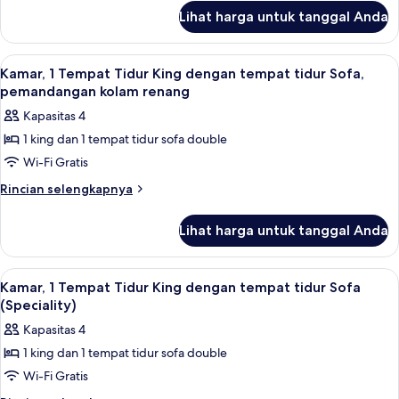
(Shower)
lanjut
King
Lihat harga untuk tanggal Anda
untuk
dengan
Kamar,
tempat
1
Lihat
Seprai premium, bantalan ekstra lembu
5
Tempat
tidur
Kamar, 1 Tempat Tidur King dengan tempat tidur Sofa,
semua
Tidur
pemandangan kolam renang
Sofa
King
foto
(High
Kapasitas 4
dengan
untuk
Floor)
tempat
1 king dan 1 tempat tidur sofa double
Kamar,
tidur
Wi-Fi Gratis
1
Sofa
(High
Tempat
Rincian
Rincian selengkapnya
Floor)
lebih
Tidur
lanjut
King
Lihat harga untuk tanggal Anda
untuk
dengan
Kamar,
tempat
1
Lihat
Seprai premium, bantalan ekstra lembu
5
Tempat
tidur
Kamar, 1 Tempat Tidur King dengan tempat tidur Sofa
semua
Tidur
(Speciality)
Sofa,
King
foto
pemandangan
Kapasitas 4
dengan
untuk
kolam
tempat
1 king dan 1 tempat tidur sofa double
Kamar,
tidur
renang
Wi-Fi Gratis
1
Sofa,
pemandangan