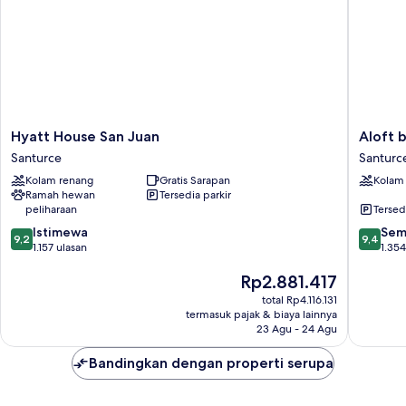
renang
Hyatt
Aloft
Hyatt House San Juan
Aloft 
House
by
Santurce
Santurc
San
Marriott
Kolam renang
Gratis Sarapan
Kolam
Juan
San
Ramah hewan
Tersedia parkir
Santurce
Juan
peliharaan
Tersed
Santurc
9.2
9.4
Istimewa
Sem
9,2
9,4
dari
dari
1.157 ulasan
1.354
10,
10,
Harga
Rp2.881.417
Istimewa,
Sempur
sekarang
1.157
1.354
total Rp4.116.131
Rp2.881.417
ulasan
ulasan
termasuk pajak & biaya lainnya
23 Agu - 24 Agu
Bandingkan dengan properti serupa