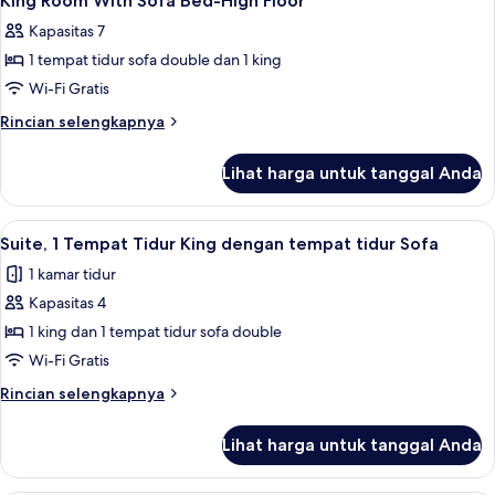
King Room With Sofa Bed-High Floor
semua
With
Floor
Kapasitas 7
Sofa
foto
Bed-
1 tempat tidur sofa double dan 1 king
untuk
High
King
Wi-Fi Gratis
Floor
Room
Rincian
Rincian selengkapnya
With
lebih
lanjut
Sofa
Lihat harga untuk tanggal Anda
untuk
Bed-
King
High
Room
Lihat
Suite, 1 Tempat Tidur King dengan tem
6
Floor
With
Suite, 1 Tempat Tidur King dengan tempat tidur Sofa
semua
Sofa
1 kamar tidur
Bed-
foto
High
Kapasitas 4
untuk
Floor
Suite,
1 king dan 1 tempat tidur sofa double
1
Wi-Fi Gratis
Tempat
Rincian
Rincian selengkapnya
Tidur
lebih
King
lanjut
Lihat harga untuk tanggal Anda
untuk
dengan
Suite,
tempat
1