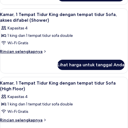
dengan
Kamar,
tempat
1
Lihat
Seprai premium, bantalan ekstra lembu
7
Tempat
tidur
Kamar, 1 Tempat Tidur King dengan tempat tidur Sofa,
semua
Tidur
akses difabel (Shower)
Sofa,
King
foto
akses
Kapasitas 4
dengan
untuk
difabel,
tempat
1 king dan 1 tempat tidur sofa double
Kamar,
tidur
bathtub
Wi-Fi Gratis
1
Sofa,
akses
Tempat
Rincian
Rincian selengkapnya
difabel,
lebih
Tidur
bathtub
lanjut
King
Lihat harga untuk tanggal Anda
untuk
dengan
Kamar,
tempat
1
Lihat
Seprai premium, bantalan ekstra lembu
5
Tempat
tidur
Kamar, 1 Tempat Tidur King dengan tempat tidur Sofa
semua
Tidur
(High Floor)
Sofa,
King
foto
akses
Kapasitas 4
dengan
untuk
difabel
tempat
1 king dan 1 tempat tidur sofa double
Kamar,
tidur
(Shower)
Wi-Fi Gratis
1
Sofa,
akses
Tempat
Rincian
Rincian selengkapnya
difabel
lebih
Tidur