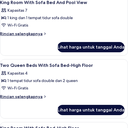
5
Sofa
difabel,
King Room With Sofa Bed And Pool View
semua
bathtub
Bed)
Kapasitas 7
(2
foto
Queen
1 king dan 1 tempat tidur sofa double
untuk
Beds
King
Wi-Fi Gratis
with
Room
Sofa
Rincian
Rincian selengkapnya
Bed)
With
lebih
lanjut
Sofa
Lihat harga untuk tanggal Anda
untuk
Bed
King
And
Room
Lihat
Seprai premium, bantalan ekstra lembu
6
Pool
With
Two Queen Beds With Sofa Bed-High Floor
semua
Sofa
View
Kapasitas 4
Bed
foto
And
1 tempat tidur sofa double dan 2 queen
untuk
Pool
Two
Wi-Fi Gratis
View
Queen
Rincian
Rincian selengkapnya
Beds
lebih
lanjut
With
Lihat harga untuk tanggal Anda
untuk
Sofa
Two
Bed-
Queen
Lihat
Seprai premium, bantalan ekstra lembu
5
High
Beds