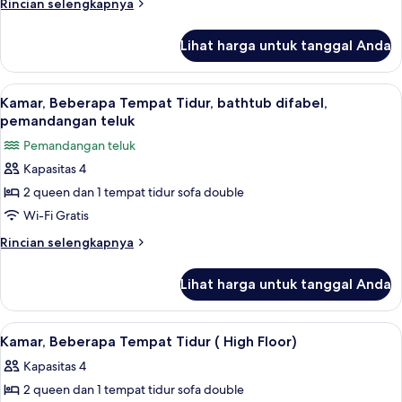
Tempat
Rincian
Rincian selengkapnya
kolam
lebih
Tidur
renang
lanjut
King
Lihat harga untuk tanggal Anda
untuk
dengan
Kamar,
tempat
1
Lihat
Seprai premium, bantalan ekstra lembu
6
Tempat
tidur
Kamar, Beberapa Tempat Tidur, bathtub difabel,
semua
Tidur
pemandangan teluk
Sofa
King
foto
(Speciality)
Pemandangan teluk
dengan
untuk
tempat
Kapasitas 4
Kamar,
tidur
2 queen dan 1 tempat tidur sofa double
Beberapa
Sofa
(Speciality)
Tempat
Wi-Fi Gratis
Tidur,
Rincian
Rincian selengkapnya
bathtub
lebih
lanjut
difabel,
Lihat harga untuk tanggal Anda
untuk
pemandangan
Kamar,
teluk
Beberapa
Lihat
Seprai premium, bantalan ekstra lembu
6
Tempat
Kamar, Beberapa Tempat Tidur ( High Floor)
semua
Tidur,
Kapasitas 4
bathtub
foto
difabel,
2 queen dan 1 tempat tidur sofa double
untuk