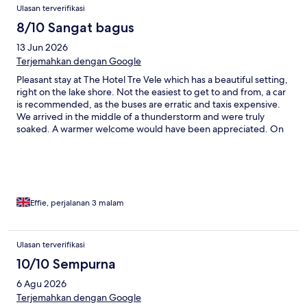
Ulasan terverifikasi
8/10 Sangat bagus
13 Jun 2026
Terjemahkan dengan Google
Pleasant stay at The Hotel Tre Vele which has a beautiful setting,
right on the lake shore. Not the easiest to get to and from, a car
is recommended, as the buses are erratic and taxis expensive.
We arrived in the middle of a thunderstorm and were truly
soaked. A warmer welcome would have been appreciated. On
the whole staff were exceptional. Valeria helped us with plans
for a day out and, when my husband left his hat at a cafe in a
neighbouring town, went out of her way to go and get it for
him. The restaurant staff were also very attentive. The
restaurant is limited to breakfast and light lunch but there is a
bar service all day. Room 19 was spacious and had a partial lake
Effie, perjalanan 3 malam
view. It would be even better with a kettle and small fridge. (I
requested a kettle which never arrived, but was able to get hot
water from the bar).
Ulasan terverifikasi
10/10 Sempurna
6 Agu 2026
Terjemahkan dengan Google