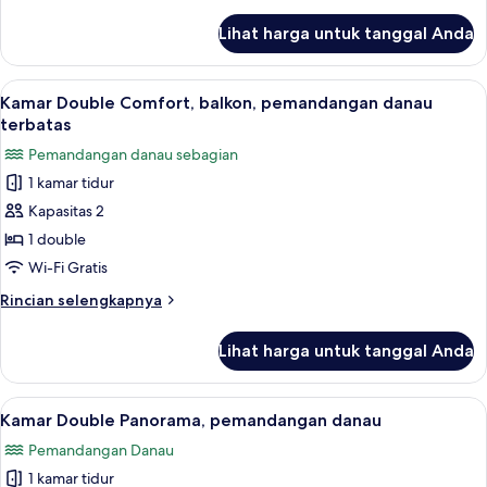
lebih
kebun
lanjut
Lihat harga untuk tanggal Anda
untuk
Kamar
Double
Lihat
Kamar Double Comfort, balkon, pemand
17
Standar,
Kamar Double Comfort, balkon, pemandangan danau
semua
balkon,
terbatas
pemandangan
foto
Pemandangan danau sebagian
kebun
untuk
1 kamar tidur
Kamar
Kapasitas 2
Double
Comfort,
1 double
balkon,
Wi-Fi Gratis
pemandangan
Rincian
Rincian selengkapnya
danau
lebih
terbatas
lanjut
Lihat harga untuk tanggal Anda
untuk
Kamar
Double
Lihat
Kamar Double Panorama, pemandangan 
28
Comfort,
Kamar Double Panorama, pemandangan danau
semua
balkon,
Pemandangan Danau
pemandangan
foto
danau
1 kamar tidur
untuk