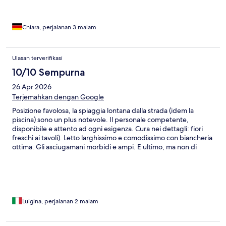
Chiara, perjalanan 3 malam
Ulasan terverifikasi
10/10 Sempurna
26 Apr 2026
Terjemahkan dengan Google
Posizione favolosa, la spiaggia lontana dalla strada (idem la
piscina) sono un plus notevole. Il personale competente,
disponibile e attento ad ogni esigenza. Cura nei dettagli: fiori
freschi ai tavoli). Letto larghissimo e comodissimo con biancheria
ottima. Gli asciugamani morbidi e ampi. E ultimo, ma non di
meno, il parcheggio comodo e adiacente. Visto che Sirmione è a
distanza di passeggiata (piacevole vista la presenza di un bel
marciapiede lungo tutto il percorso), l'auto può restare ferma.
Consigliato.
Luigina, perjalanan 2 malam