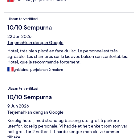
Odd Rune, perjalanan 3 malam
Ulasan terverifikasi
10/10 Sempurna
22 Jun 2026
Terjemahkan dengan Google
Hotel, très bien placé en face du lac. Le personnel est très
agréable. Les chambres sur le lac avec balcon son confortables.
Hotel, que je recommande fortement.
ghislaine, perjalanan 2 malam
Ulasan terverifikasi
10/10 Sempurna
9 Jun 2026
Terjemahkan dengan Google
Koselig hotell, med strand og basseng ute, greit å parkere
utenfor, koselig personale. Vi hadde et helt enkelt rom som var
helt greit for 2 netter. Litt harde senger men ok, vi kommer
tilbake