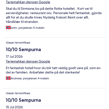
Terjemahkan dengan Google
Skal du til Sirmione,bo på dette flotte hotellet.. Kort vei til
serverdigheter, restaurant osv..Personale helt fantastisk, gjorde
allt for at du skulle trives.Nydelig frokost.Reint over allt,
håndklær til stranden.
siren, perjalanan 5 malam
Ulasan terverifikasi
10/10 Sempurna
17 Jul 2026
Terjemahkan dengan Google
Et fantastisk hotell hvor du blir tatt veldig godt vare på, som en
del av familien. Anbefaler dette på det sterkeste!
Andreas, perjalanan 4 malam
Ulasan terverifikasi
10/10 Sempurna
15 Jul 2026