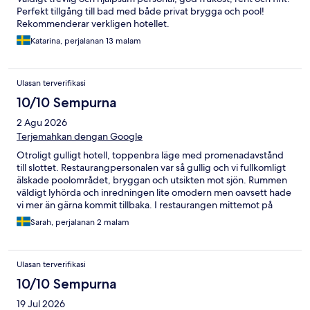
Perfekt tillgång till bad med både privat brygga och pool!
Rekommenderar verkligen hotellet.
Katarina, perjalanan 13 malam
Ulasan terverifikasi
10/10 Sempurna
2 Agu 2026
Terjemahkan dengan Google
Otroligt gulligt hotell, toppenbra läge med promenadavstånd
till slottet. Restaurangpersonalen var så gullig och vi fullkomligt
älskade poolområdet, bryggan och utsikten mot sjön. Rummen
väldigt lyhörda och inredningen lite omodern men oavsett hade
vi mer än gärna kommit tillbaka. I restaurangen mittemot på
gatan åt jag den bästa pizzan på hela resan med Burrata och
Sarah, perjalanan 2 malam
pistage, missa inte denna!
Ulasan terverifikasi
10/10 Sempurna
19 Jul 2026