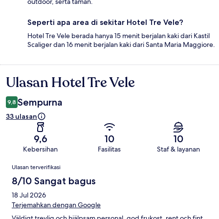
outdoor, serta taman.
Seperti apa area di sekitar Hotel Tre Vele?
Hotel Tre Vele berada hanya 15 menit berjalan kaki dari Kastil
Scaliger dan 16 menit berjalan kaki dari Santa Maria Maggiore.
Ulasan Hotel Tre Vele
Ulasan
Sempurna
9,8
33 ulasan
9,6
10
10
Kebersihan
Fasilitas
Staf & layanan
Ulasan
Ulasan terverifikasi
8/10 Sangat bagus
18 Jul 2026
Terjemahkan dengan Google
Väldigt trevlig och hjälpsam personal, god frukost, rent och fint.