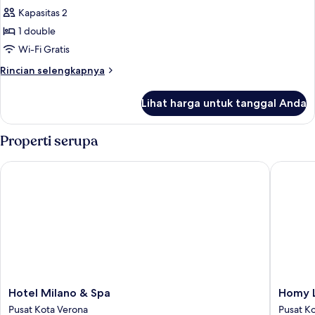
terbatas
Kamar
Kapasitas 2
Double
1 double
Panorama,
Wi-Fi Gratis
pemandangan
Rincian
Rincian selengkapnya
danau
lebih
lanjut
Lihat harga untuk tanggal Anda
untuk
Kamar
Double
Properti serupa
Panorama,
pemandangan
Hotel Milano & Spa
Homy Liv
danau
Hotel
Homy
Hotel Milano & Spa
Homy L
Milano
Livia
Pusat Kota Verona
Pusat K