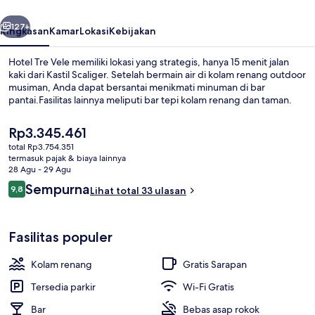
belumnya
Berikutnya
127+
Ringkasan
Kamar
Lokasi
Kebijakan
Hotel Tre Vele memiliki lokasi yang strategis, hanya 15 menit jalan
kaki dari Kastil Scaliger. Setelah bermain air di kolam renang outdoor
musiman, Anda dapat bersantai menikmati minuman di bar
pantai.Fasilitas lainnya meliputi bar tepi kolam renang dan taman.
Harga
Rp3.345.461
saat
total Rp3.754.351
ini
termasuk pajak & biaya lainnya
Rp3.345.461
28 Agu - 29 Agu
Kamar Double Panorama, pemandang
Ulasan
Sempurna
9,8
Lihat total 33 ulasan
9,8 dari 10
Fasilitas populer
Kolam renang
Gratis Sarapan
Tersedia parkir
Wi-Fi Gratis
Bar
Bebas asap rokok