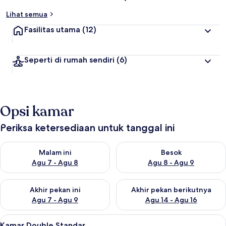
Lihat semua
Fasilitas utama
(12)
Seperti di rumah sendiri
(6)
Opsi kamar
Periksa ketersediaan untuk tanggal ini
Periksa ketersediaan untuk malam ini Agu 7 - Agu 8
Periksa ketersediaan untuk be
Malam ini
Besok
Agu 7 - Agu 8
Agu 8 - Agu 9
Periksa ketersediaan untuk akhir pekan ini Agu 7 - Agu 9
Periksa ketersediaan untuk ak
Akhir pekan ini
Akhir pekan berikutnya
Agu 7 - Agu 9
Agu 14 - Agu 16
Lihat
Kamar Double Standar | Brankas, meja
9
Kamar Double Standar