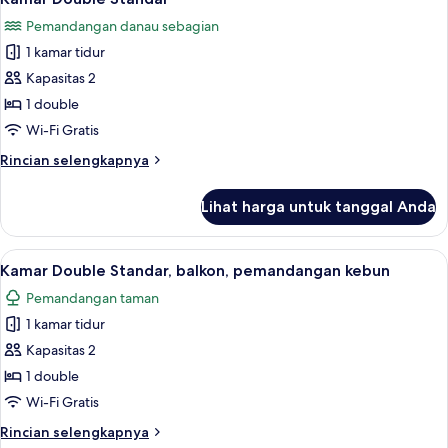
semua
Pemandangan danau sebagian
foto
1 kamar tidur
untuk
Kamar
Kapasitas 2
Double
1 double
Standar
Wi-Fi Gratis
Rincian
Rincian selengkapnya
lebih
lanjut
Lihat harga untuk tanggal Anda
untuk
Kamar
Double
Lihat
Kamar Double Standar, balkon, pemand
16
Standar
Kamar Double Standar, balkon, pemandangan kebun
semua
Pemandangan taman
foto
1 kamar tidur
untuk
Kamar
Kapasitas 2
Double
1 double
Standar,
Wi-Fi Gratis
balkon,
Rincian
Rincian selengkapnya
pemandangan