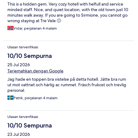
This is a hidden gem. Very cozy hotell with helfull and service
minded staff. Nice, and quiet location, with the old town just 10
minutes walk away. If you are going to Sirmione, you cannot go
wrong staying at Tre Vele 🙂
Vidar, perjalanan 4 malam
Ulasan terverifikasi
10/10 Sempurna
25 Jul 2026
Terjemahkan dengan Google
Jag hade en toppen bra vistelse på detta hotell. Jätte bra rum
ut mot vattnet och härlig ac rummet. Fräsch frukost och trevlig
personal.
Patrik, perjalanan 4 malam
Ulasan terverifikasi
10/10 Sempurna
23 Jul 2026