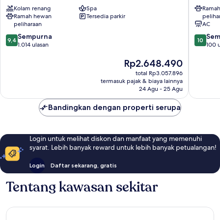
&
Verona
Kolam renang
Spa
Ramah
Spa
Pusat
Ramah hewan
Tersedia parkir
peliha
Pusat
Kota
peliharaan
AC
Kota
Verona
9.4
10.0
Verona
Sempurna
Sem
9,4
10
dari
dari
1.014 ulasan
100 
10,
10,
Harga
Rp2.648.490
Sempurna,
Sempur
sekarang
1.014
100
total Rp3.057.896
Rp2.648.490
ulasan
ulasan
termasuk pajak & biaya lainnya
24 Agu - 25 Agu
Bandingkan dengan properti serupa
Login untuk melihat diskon dan manfaat yang memenuhi
syarat. Lebih banyak reward untuk lebih banyak petualangan!
Login
Daftar sekarang, gratis
Tentang kawasan sekitar