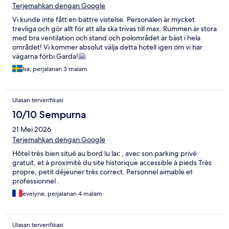
Terjemahkan dengan Google
Vi kunde inte fått en bättre vistelse. Personalen är mycket
trevliga och gör allt för att alla ska trivas till max. Rummen är stora
med bra ventilation och stand och polområdet är bäst i hela
området! Vi kommer absolut välja detta hotell igen om vi har
vägarna förbi Garda!🤗
Isa, perjalanan 3 malam
Ulasan terverifikasi
10/10 Sempurna
21 Mei 2026
Terjemahkan dengan Google
Hôtel très bien situé au bord lu lac , avec son parking privé
gratuit, et à proximité du site historique accessible à pieds Très
propre, petit déjeuner très correct. Personnel aimable et
professionnel .
evelyne, perjalanan 4 malam
Ulasan terverifikasi