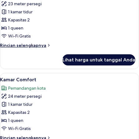
23 meter persegi
untuk
Kamar
1 kamar tidur
Ekonomi
Kapasitas 2
1 queen
Wi-Fi Gratis
Rincian
Rincian selengkapnya
lebih
lanjut
Lihat harga untuk tanggal Anda
untuk
Kamar
Ekonomi
Lihat
Kamar Comfort | Pemandangan dari 
8
Kamar Comfort
semua
Pemandangan kota
foto
24 meter persegi
untuk
Kamar
1 kamar tidur
Comfort
Kapasitas 2
1 queen
Wi-Fi Gratis
Rincian
Rincian selengkapnya