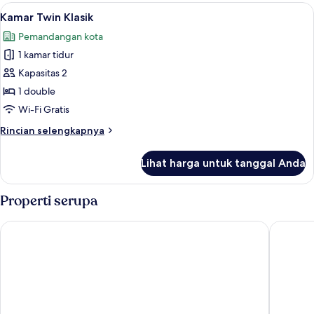
Twin
Lihat
Kamar Twin Klasik | Interior
7
Bisnis
Kamar Twin Klasik
semua
Pemandangan kota
foto
1 kamar tidur
untuk
Kamar
Kapasitas 2
Twin
1 double
Klasik
Wi-Fi Gratis
Rincian
Rincian selengkapnya
lebih
lanjut
Lihat harga untuk tanggal Anda
untuk
Kamar
Twin
Properti serupa
Klasik
Golden Phoenix PEK Airport T3 Beijing
Jinglai 