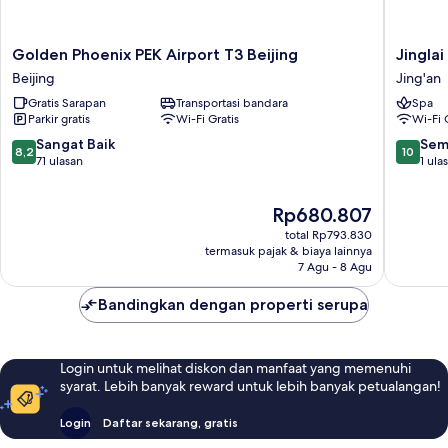
Golden
Jinglai
Golden Phoenix PEK Airport T3 Beijing
Jingla
Phoenix
Zhenxu
Beijing
Jing'an
PEK
Jiudian
Gratis Sarapan
Transportasi bandara
Spa
Airport
Jing'an
Parkir gratis
Wi-Fi Gratis
Wi-Fi 
T3
Beijing
8.2
10.0
Sangat Baik
Sem
8,2
10
Beijing
dari
dari
71 ulasan
1 ula
10,
10,
Sangat
Sempur
Harga
Rp680.807
Baik,
1
sekarang
71
ulasan
total Rp793.830
Rp680.807
ulasan
termasuk pajak & biaya lainnya
7 Agu - 8 Agu
Bandingkan dengan properti serupa
Login untuk melihat diskon dan manfaat yang memenuhi
syarat. Lebih banyak reward untuk lebih banyak petualangan!
Login
Daftar sekarang, gratis