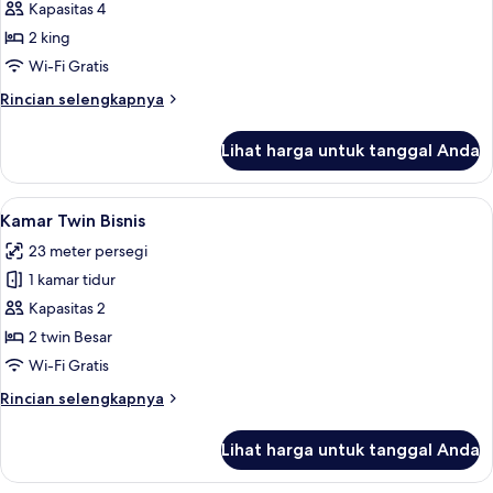
Quadruple
Kapasitas 4
Desain
2 king
Wi-Fi Gratis
Rincian
Rincian selengkapnya
lebih
lanjut
Lihat harga untuk tanggal Anda
untuk
Kamar
Quadruple
Lihat
Kamar Twin Bisnis | Pemandangan dar
6
Desain
Kamar Twin Bisnis
semua
23 meter persegi
foto
1 kamar tidur
untuk
Kamar
Kapasitas 2
Twin
2 twin Besar
Bisnis
Wi-Fi Gratis
Rincian
Rincian selengkapnya
lebih
lanjut
Lihat harga untuk tanggal Anda
untuk
Kamar