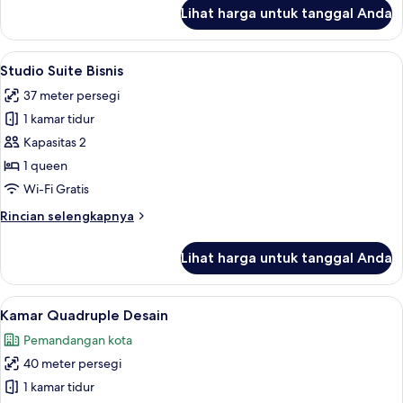
lanjut
Lihat harga untuk tanggal Anda
untuk
Kamar
Quadruple
Lihat
Studio Suite Bisnis | Interior
8
Comfort
Studio Suite Bisnis
semua
37 meter persegi
foto
1 kamar tidur
untuk
Studio
Kapasitas 2
Suite
1 queen
Bisnis
Wi-Fi Gratis
Rincian
Rincian selengkapnya
lebih
lanjut
Lihat harga untuk tanggal Anda
untuk
Studio
Suite
Lihat
Kamar Quadruple Desain | Pemandang
9
Bisnis
Kamar Quadruple Desain
semua
Pemandangan kota
foto
40 meter persegi
untuk
Kamar
1 kamar tidur