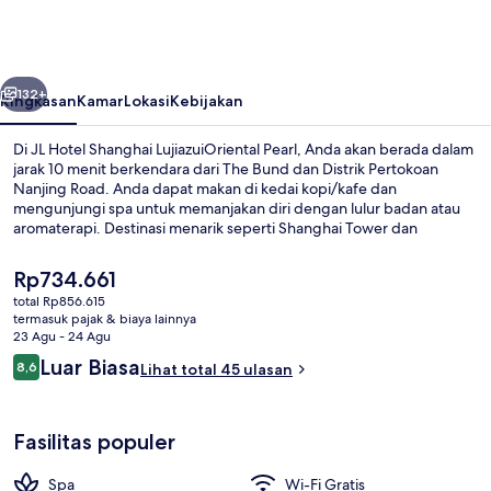
Shanghai
LujiazuiOriental
Pearl
belumnya
Berikutnya
132+
Ringkasan
Kamar
Lokasi
Kebijakan
Di JL Hotel Shanghai LujiazuiOriental Pearl, Anda akan berada dalam
jarak 10 menit berkendara dari The Bund dan Distrik Pertokoan
Nanjing Road. Anda dapat makan di kedai kopi/kafe dan
mengunjungi spa untuk memanjakan diri dengan lulur badan atau
aromaterapi. Destinasi menarik seperti Shanghai Tower dan
Shanghai New International Expo Centre juga dapat dicapai dengan
berkendara singkat dari hotel mewah. Properti ini berada dekat
Harga
Rp734.661
dengan transportasi umum: Stasiun Pudian Road berjarak 8 menit
saat
total Rp856.615
dan Stasiun Lancun Road berjarak 11 menit.
ini
termasuk pajak & biaya lainnya
Pantai
Rp734.661
23 Agu - 24 Agu
Ulasan
Luar Biasa
8,6
Lihat total 45 ulasan
8,6 dari 10
Fasilitas populer
Spa
Wi-Fi Gratis