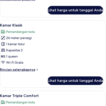
lebih
lanjut
Lihat harga untuk tanggal Anda
untuk
Kamar
Comfort
Lihat
Kamar Klasik | Seprai antialergi, selim
9
Kamar Klasik
semua
Pemandangan kota
foto
26 meter persegi
untuk
Kamar
1 kamar tidur
Klasik
Kapasitas 2
1 queen
Wi-Fi Gratis
Rincian
Rincian selengkapnya
lebih
lanjut
Lihat harga untuk tanggal Anda
untuk
Kamar
Klasik
Lihat
Kamar Triple Comfort | Pemandangan 
12
Kamar Triple Comfort
semua
Pemandangan kota
foto