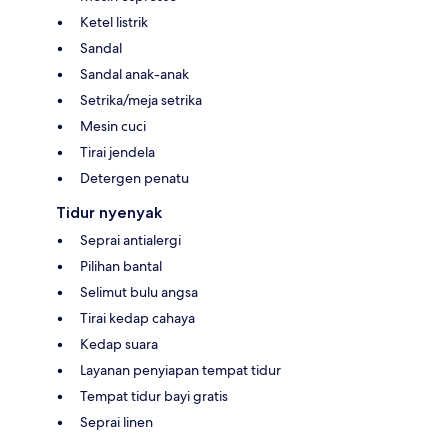
Ketel listrik
Sandal
Sandal anak-anak
Setrika/meja setrika
Mesin cuci
Tirai jendela
Detergen penatu
Tidur nyenyak
Seprai antialergi
Pilihan bantal
Selimut bulu angsa
Tirai kedap cahaya
Kedap suara
Layanan penyiapan tempat tidur
Tempat tidur bayi gratis
Seprai linen