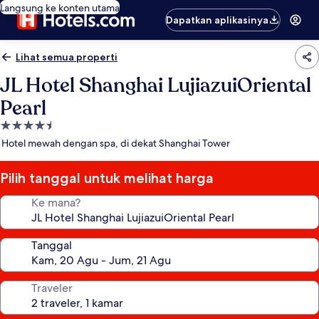
Langsung ke konten utama
Dapatkan aplikasinya
Lihat semua properti
JL Hotel Shanghai LujiazuiOriental
Pearl
Properti
bintang
Hotel mewah dengan spa, di dekat Shanghai Tower
4.5
Pilih tanggal untuk melihat harga
Ke mana?
Tanggal
Traveler