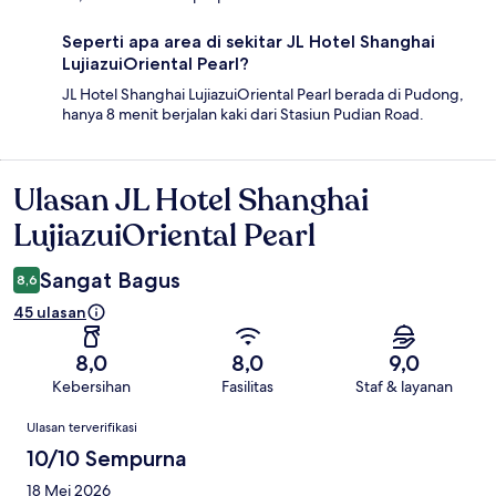
Seperti apa area di sekitar JL Hotel Shanghai
LujiazuiOriental Pearl?
JL Hotel Shanghai LujiazuiOriental Pearl berada di Pudong,
hanya 8 menit berjalan kaki dari Stasiun Pudian Road.
Ulasan JL Hotel Shanghai
Ulasan
LujiazuiOriental Pearl
Sangat Bagus
8,6
45 ulasan
8,0
8,0
9,0
Kebersihan
Fasilitas
Staf & layanan
Ulasan
Ulasan terverifikasi
10/10 Sempurna
18 Mei 2026