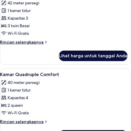
42 meter persegi
untuk
Kamar
1 kamar tidur
Triple
Kapasitas 3
Comfort
3 twin Besar
Wi-Fi Gratis
Rincian
Rincian selengkapnya
lebih
lanjut
Lihat harga untuk tanggal Anda
untuk
Kamar
Triple
Lihat
Kamar Quadruple Comfort | Pemanda
13
Comfort
Kamar Quadruple Comfort
semua
40 meter persegi
foto
1 kamar tidur
untuk
Kamar
Kapasitas 4
Quadruple
2 queen
Comfort
Wi-Fi Gratis
Rincian
Rincian selengkapnya
lebih