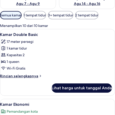
Agu 7 - Agu 9
Agu 14 - Agu 16
Filter
Semua kamar
1 tempat tidur
3+ tempat tidur
2 tempat tidur
tersedia
untuk
Menampilkan 10 dari 10 kamar
kamar
Lihat
Kamar Double Basic | Pemandangan d
7
Kamar Double Basic
semua
17 meter persegi
foto
1 kamar tidur
untuk
Kamar
Kapasitas 2
Double
1 queen
Basic
Wi-Fi Gratis
Rincian
Rincian selengkapnya
lebih
lanjut
Lihat harga untuk tanggal Anda
untuk
Kamar
Double
Lihat
Kamar Ekonomi | Seprai antialergi, sel
7
Basic
Kamar Ekonomi
semua
Pemandangan kota
foto