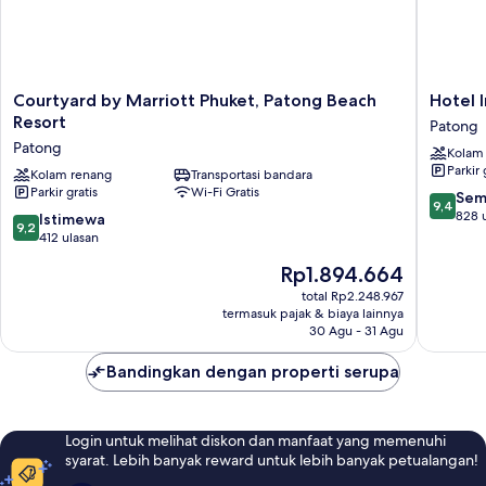
pemandangan
kolam
renang
Courtyard
Hotel
Courtyard by Marriott Phuket, Patong Beach
Hotel 
by
Indigo
Resort
Patong
Marriott
Phuket
Patong
Kolam
Phuket,
Patong
Parkir 
Patong
Kolam renang
Transportasi bandara
by
Parkir gratis
Wi-Fi Gratis
Beach
IHG
9.4
Sem
9,4
Resort
Patong
dari
828 
9.2
Istimewa
9,2
Patong
10,
dari
412 ulasan
Sempur
10,
Harga
Rp1.894.664
828
Istimewa,
sekarang
ulasan
412
total Rp2.248.967
Rp1.894.664
termasuk pajak & biaya lainnya
ulasan
30 Agu - 31 Agu
Bandingkan dengan properti serupa
Login untuk melihat diskon dan manfaat yang memenuhi
syarat. Lebih banyak reward untuk lebih banyak petualangan!