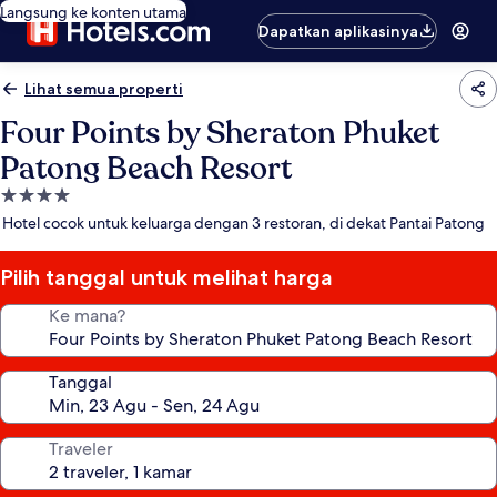
Langsung ke konten utama
Dapatkan aplikasinya
Lihat semua properti
Four Points by Sheraton Phuket
Patong Beach Resort
Properti
bintang
Hotel cocok untuk keluarga dengan 3 restoran, di dekat Pantai Patong
4.0
Pilih tanggal untuk melihat harga
Ke mana?
Tanggal
Traveler