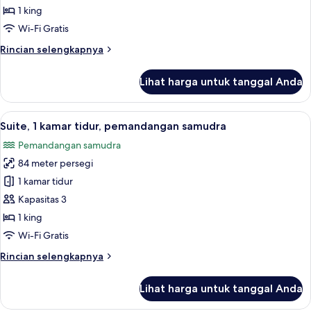
lantai
kamar
1 king
dasar
tidur
Wi-Fi Gratis
(Ground
Floor)
Rincian
Rincian selengkapnya
lebih
lanjut
Lihat harga untuk tanggal Anda
untuk
Suite,
1
Lihat
Suite, 1 kamar tidur, pemandangan sam
15
kamar
Suite, 1 kamar tidur, pemandangan samudra
semua
tidur
Pemandangan samudra
foto
84 meter persegi
untuk
Suite,
1 kamar tidur
1
Kapasitas 3
kamar
1 king
tidur,
Wi-Fi Gratis
pemandangan
Rincian
Rincian selengkapnya
samudra
lebih
lanjut
Lihat harga untuk tanggal Anda
untuk
Suite,