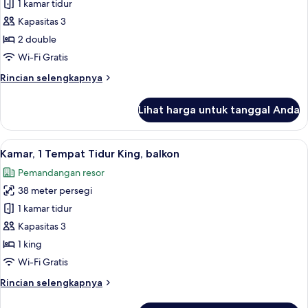
Kamar,
1 kamar tidur
2
Kapasitas 3
Tempat
2 double
Tidur
Wi-Fi Gratis
Double,
Rincian
Rincian selengkapnya
balkon
lebih
lanjut
Lihat harga untuk tanggal Anda
untuk
Kamar,
2
Lihat
Kamar, 1 Tempat Tidur King, balkon |
10
Tempat
Kamar, 1 Tempat Tidur King, balkon
semua
Tidur
Pemandangan resor
Double,
foto
balkon
38 meter persegi
untuk
Kamar,
1 kamar tidur
1
Kapasitas 3
Tempat
1 king
Tidur
Wi-Fi Gratis
King,
Rincian
Rincian selengkapnya
balkon
lebih
lanjut