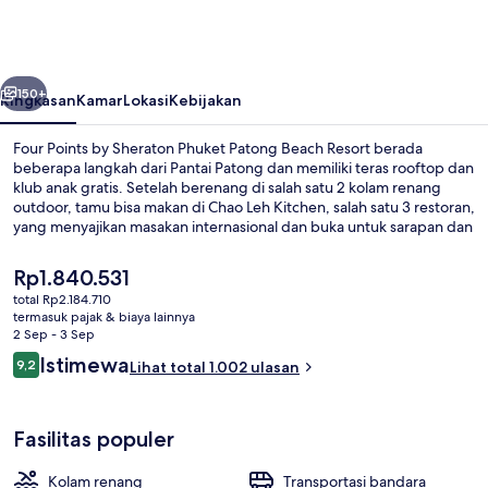
by
Sheraton
Phuket
belumnya
Berikutnya
Patong
150+
Ringkasan
Kamar
Lokasi
Kebijakan
Beach
Four Points by Sheraton Phuket Patong Beach Resort berada
Resort
beberapa langkah dari Pantai Patong dan memiliki teras rooftop dan
klub anak gratis. Setelah berenang di salah satu 2 kolam renang
outdoor, tamu bisa makan di Chao Leh Kitchen, salah satu 3 restoran,
yang menyajikan masakan internasional dan buka untuk sarapan dan
makan siang. Keunggulan lainnya meliputi 2 bar/lounge, bar tepi
kolam renang, dan pusat kebugaran 24 jam. Para traveler menyukai
Harga
Rp1.840.531
kolam renang dan staf.
saat
total Rp2.184.710
ini
termasuk pajak & biaya lainnya
3 restoran; melayani sarapan, makan
Rp1.840.531
2 Sep - 3 Sep
Ulasan
Istimewa
9,2
Lihat total 1.002 ulasan
9,2 dari 10
Fasilitas populer
Kolam renang
Transportasi bandara