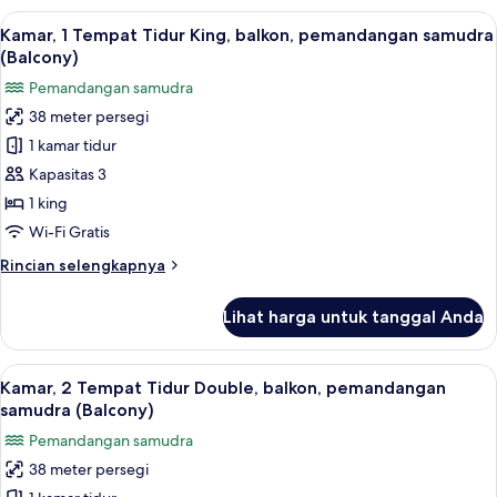
1
Lihat
Kamar, 1 Tempat Tidur King, balkon, 
11
kamar
Kamar, 1 Tempat Tidur King, balkon, pemandangan samudra
semua
tidur,
(Balcony)
pemandangan
foto
Pemandangan samudra
samudra
untuk
38 meter persegi
Kamar,
1 kamar tidur
1
Tempat
Kapasitas 3
Tidur
1 king
King,
Wi-Fi Gratis
balkon,
Rincian
Rincian selengkapnya
pemandangan
lebih
samudra
lanjut
Lihat harga untuk tanggal Anda
untuk
(Balcony)
Kamar,
1
Lihat
Kamar, 2 Tempat Tidur Double, balkon
11
Tempat
Kamar, 2 Tempat Tidur Double, balkon, pemandangan
semua
Tidur
samudra (Balcony)
King,
foto
Pemandangan samudra
balkon,
untuk
pemandangan
38 meter persegi
Kamar,
samudra