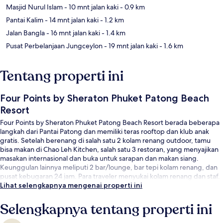
Masjid Nurul Islam
- 10 mnt jalan kaki
- 0.9 km
Pantai Kalim
- 14 mnt jalan kaki
- 1.2 km
Jalan Bangla
- 16 mnt jalan kaki
- 1.4 km
Pusat Perbelanjaan Jungceylon
- 19 mnt jalan kaki
- 1.6 km
Tentang properti ini
Four Points by Sheraton Phuket Patong Beach
Resort
Four Points by Sheraton Phuket Patong Beach Resort berada beberapa
langkah dari Pantai Patong dan memiliki teras rooftop dan klub anak
gratis. Setelah berenang di salah satu 2 kolam renang outdoor, tamu
bisa makan di Chao Leh Kitchen, salah satu 3 restoran, yang menyajikan
masakan internasional dan buka untuk sarapan dan makan siang.
Keunggulan lainnya meliputi 2 bar/lounge, bar tepi kolam renang, dan
pusat kebugaran 24 jam. Para traveler menyukai kolam renang dan staf.
Lihat selengkapnya mengenai properti ini
Selengkapnya tentang properti ini