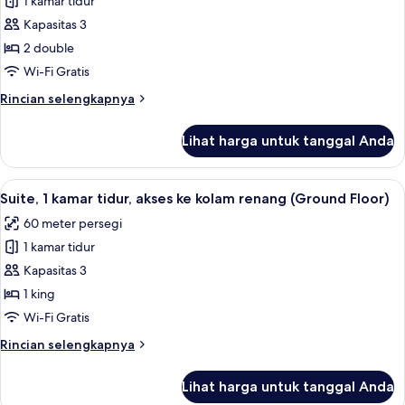
1 kamar tidur
2
(Balcony)
Tempat
Kapasitas 3
Tidur
2 double
Double,
Wi-Fi Gratis
balkon,
Rincian
Rincian selengkapnya
pemandangan
lebih
samudra
lanjut
Lihat harga untuk tanggal Anda
untuk
(Balcony)
Kamar,
2
Lihat
Suite, 1 kamar tidur, akses ke kolam r
13
Tempat
Suite, 1 kamar tidur, akses ke kolam renang (Ground Floor)
semua
Tidur
60 meter persegi
Double,
foto
balkon,
1 kamar tidur
untuk
pemandangan
Suite,
Kapasitas 3
samudra
1
(Balcony)
1 king
kamar
Wi-Fi Gratis
tidur,
Rincian
Rincian selengkapnya
akses
lebih
ke
lanjut
Lihat harga untuk tanggal Anda
untuk
kolam