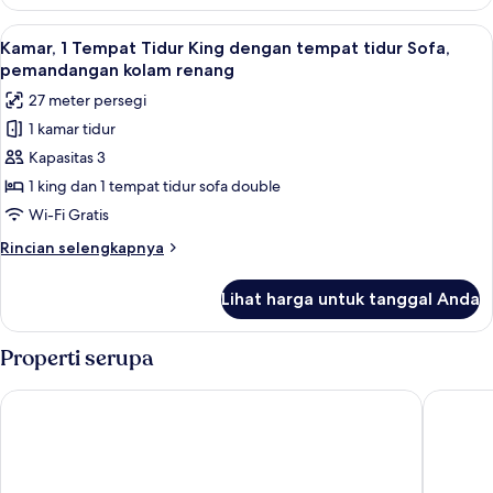
Suite,
renang
1
Lihat
Kamar, 1 Tempat Tidur King dengan te
(Ground
8
kamar
Kamar, 1 Tempat Tidur King dengan tempat tidur Sofa,
semua
Floor)
tidur,
pemandangan kolam renang
akses
foto
27 meter persegi
ke
untuk
kolam
1 kamar tidur
Kamar,
renang
Kapasitas 3
1
(Ground
Floor)
Tempat
1 king dan 1 tempat tidur sofa double
Tidur
Wi-Fi Gratis
King
Rincian
Rincian selengkapnya
dengan
lebih
tempat
lanjut
Lihat harga untuk tanggal Anda
untuk
tidur
Kamar,
Sofa,
1
Properti serupa
pemandangan
Tempat
Tidur
kolam
Courtyard by Marriott Phuket, Patong Beach Resort
Hotel In
King
renang
dengan
tempat
tidur
Sofa,