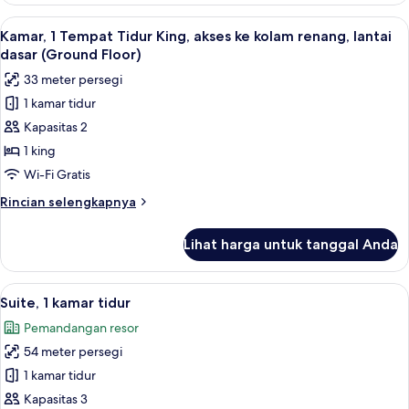
1
Lihat
Seprai premium, selimut bulu angsa, b
10
Tempat
Kamar, 1 Tempat Tidur King, akses ke kolam renang, lantai
semua
Tidur
dasar (Ground Floor)
King
foto
33 meter persegi
untuk
1 kamar tidur
Kamar,
Kapasitas 2
1
Tempat
1 king
Tidur
Wi-Fi Gratis
King,
Rincian
Rincian selengkapnya
akses
lebih
ke
lanjut
Lihat harga untuk tanggal Anda
untuk
kolam
Kamar,
renang,
1
Lihat
Pemandangan dari kamar
lantai
9
Tempat
Suite, 1 kamar tidur
semua
Tidur
dasar
Pemandangan resor
King,
foto
(Ground
akses
54 meter persegi
untuk
Floor)
ke
Suite,
1 kamar tidur
kolam
1
renang,
Kapasitas 3