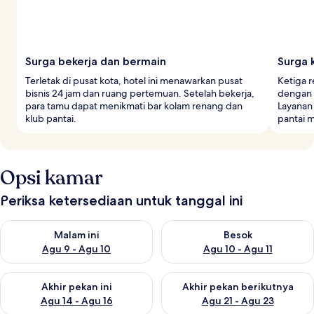
Surga bekerja dan bermain
Surga 
Terletak di pusat kota, hotel ini menawarkan pusat
Ketiga r
bisnis 24 jam dan ruang pertemuan. Setelah bekerja,
dengan 
para tamu dapat menikmati bar kolam renang dan
Layanan 
klub pantai.
pantai 
Opsi kamar
Periksa ketersediaan untuk tanggal ini
Periksa ketersediaan untuk malam ini Agu 9 - Agu 10
Periksa ketersediaan untuk be
Malam ini
Besok
Agu 9 - Agu 10
Agu 10 - Agu 11
Periksa ketersediaan untuk akhir pekan ini Agu 14 - Agu 16
Periksa ketersediaan untuk ak
Akhir pekan ini
Akhir pekan berikutnya
Agu 14 - Agu 16
Agu 21 - Agu 23