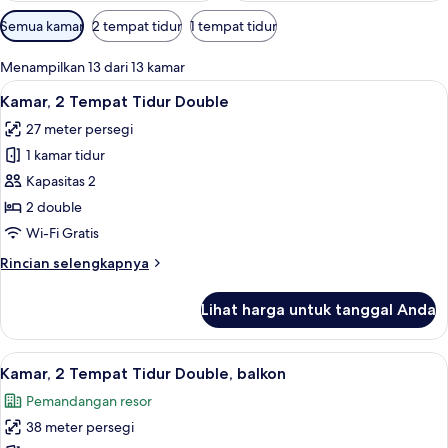
Filter
Semua kamar
2 tempat tidur
1 tempat tidur
tersedia
untuk
Menampilkan 13 dari 13 kamar
kamar
Lihat
Kamar, 2 Tempat Tidur Double | Pema
7
Kamar, 2 Tempat Tidur Double
semua
27 meter persegi
foto
1 kamar tidur
untuk
Kamar,
Kapasitas 2
2
2 double
Tempat
Wi-Fi Gratis
Tidur
Rincian
Rincian selengkapnya
Double
lebih
lanjut
Lihat harga untuk tanggal Anda
untuk
Kamar,
2
Lihat
Kamar, 2 Tempat Tidur Double, balkon 
10
Tempat
Kamar, 2 Tempat Tidur Double, balkon
semua
Tidur
Pemandangan resor
Double
foto
38 meter persegi
untuk