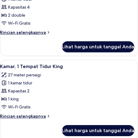
kolam
Keluarga,
renang,
Kapasitas 4
lantai
2
2 double
dasar
kamar
Wi-Fi Gratis
(Ground
tidur
Floor)
Rincian
Rincian selengkapnya
lebih
lanjut
Lihat harga untuk tanggal Anda
untuk
Suite
Keluarga,
Lihat
Kamar, 1 Tempat Tidur King | Pemand
7
2
Kamar, 1 Tempat Tidur King
semua
kamar
27 meter persegi
tidur
foto
1 kamar tidur
untuk
Kamar,
Kapasitas 2
1
1 king
Tempat
Wi-Fi Gratis
Tidur
Rincian
Rincian selengkapnya
King
lebih
lanjut
Lihat harga untuk tanggal Anda
untuk
Kamar,