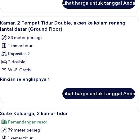
Lihat harga untuk tanggal Anda
untuk
Kamar,
1
Lihat
Kamar, 2 Tempat Tidur Double, akses k
8
Tempat
Kamar, 2 Tempat Tidur Double, akses ke kolam renang,
semua
Tidur
lantai dasar (Ground Floor)
King,
foto
33 meter persegi
balkon
untuk
1 kamar tidur
Kamar,
Kapasitas 2
2
Tempat
2 double
Tidur
Wi-Fi Gratis
Double,
Rincian
Rincian selengkapnya
akses
lebih
ke
lanjut
Lihat harga untuk tanggal Anda
untuk
kolam
Kamar,
renang,
2
Lihat
Suite Keluarga, 2 kamar tidur | Kama
lantai
13
Tempat
Suite Keluarga, 2 kamar tidur
semua
Tidur
dasar
Pemandangan resor
Double,
foto
(Ground
akses
79 meter persegi
untuk
Floor)
ke
Suite
1 kamar tidur