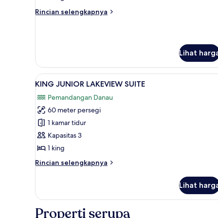
VIEW
Rincian
Rincian selengkapnya
VILLA
lebih
lanjut
untuk
2
Lihat harg
BEDROOM
LAKE
VIEW
Lihat
KING JUNIOR LAKEVIEW SUITE | 
VILLA
12
KING JUNIOR LAKEVIEW SUITE
semua
Pemandangan Danau
foto
60 meter persegi
untuk
KING
1 kamar tidur
JUNIOR
Kapasitas 3
LAKEVIEW
1 king
SUITE
Rincian
Rincian selengkapnya
lebih
lanjut
Lihat harg
untuk
KING
JUNIOR
Properti serupa
LAKEVIEW