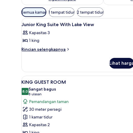
Filter
Semua kamar
1 tempat tidur
2 tempat tidur
tersedia
Lihat
Brankas, meja kerja, ruang ker
untuk
3
Junior King Suite With Lake View
semua
kamar
Kapasitas 3
foto
1 king
untuk
Junior
Rincian
Rincian selengkapnya
lebih
King
lanjut
Suite
Lihat harg
untuk
With
Junior
Lake
King
Lihat
Brankas, meja kerja, ruang ker
6
Suite
View
KING GUEST ROOM
semua
With
Sangat bagus
Lake
foto
8,0
8,0 dari 10
(8
8 ulasan
View
untuk
ulasan)
Pemandangan taman
KING
30 meter persegi
GUEST
1 kamar tidur
ROOM
Kapasitas 2
1 king