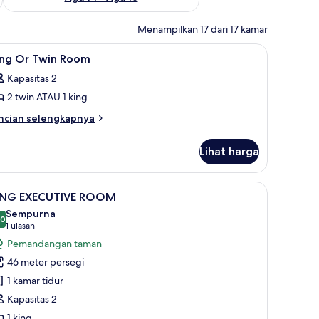
Menampilkan 17 dari 17 kamar
h laptop, dan tirai kedap cahaya
ihat
Brankas, meja kerja, ruang kerja ramah laptop
13
ing Or Twin Room
emua
Kapasitas 2
oto
2 twin ATAU 1 king
ntuk
ing
ncian
ncian selengkapnya
bih
r
njut
win
Lihat harga
tuk
oom
ng
r
ja, ruang kerja ramah laptop, dan tirai kedap cahaya
ihat
KING EXECUTIVE ROOM | Brankas, meja kerja, 
12
in
ING EXECUTIVE ROOM
emua
oom
Sempurna
oto
,0
10,0 dari 10
(1
1 ulasan
ntuk
ulasan)
Pemandangan taman
ING
46 meter persegi
XECUTIVE
1 kamar tidur
OOM
Kapasitas 2
1 king