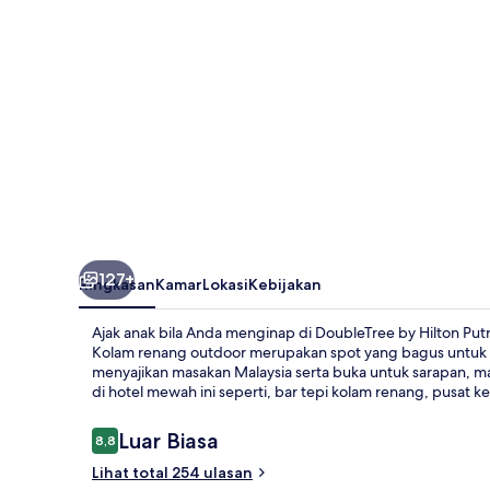
Lakeside
127+
Ringkasan
Kamar
Lokasi
Kebijakan
Ajak anak bila Anda menginap di DoubleTree by Hilton Putr
Kolam renang outdoor merupakan spot yang bagus untuk 
menyajikan masakan Malaysia serta buka untuk sarapan, ma
di hotel mewah ini seperti, bar tepi kolam renang, pusat 
Ulasan
Luar Biasa
8,8
8,8 dari 10
Lihat total 254 ulasan