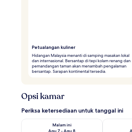
Petualangan kuliner
Hidangan Malaysia menanti di samping masakan lokal
dan internasional. Bersantap di tepi kolam renang dan
pemandangan taman akan menambah pengalaman
bersantap. Sarapan kontinental tersedia.
Opsi kamar
Periksa ketersediaan untuk tanggal ini
Periksa ketersediaan untuk malam ini Agu 7 - Agu 8
Periksa keter
Malam ini
Agu 7 - Agu 8
A