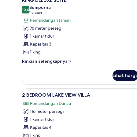
KING DELUXE SUITE
semua
Sempurna
foto
10,0
10,0 dari 10
(1
1 ulasan
untuk
ulasan)
Pemandangan taman
KING
76 meter persegi
DELUXE
1 kamar tidur
SUITE
Kapasitas 3
1 king
Rincian
Rincian selengkapnya
lebih
lanjut
Lihat harg
untuk
KING
DELUXE
Lihat
2 BEDROOM LAKE VIEW VILLA | A
11
SUITE
2 BEDROOM LAKE VIEW VILLA
semua
Pemandangan Danau
foto
116 meter persegi
untuk
2
1 kamar tidur
BEDROOM
Kapasitas 4
LAKE
1 king