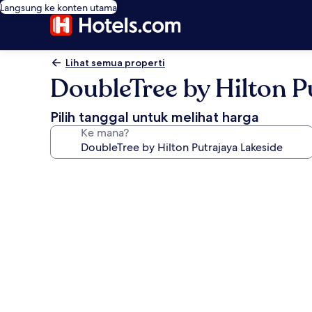
Langsung ke konten utama
Lihat semua properti
DoubleTree by Hilton P
Pilih tanggal untuk melihat harga
Ke mana?
Galeri
foto
untuk
DoubleTree
by
Hilton
Putrajaya