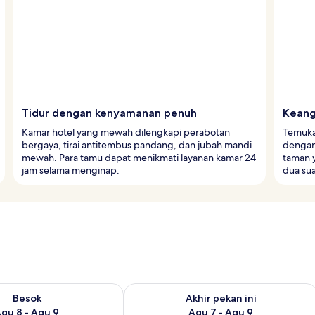
Tidur dengan kenyamanan penuh
Kean
Kamar hotel yang mewah dilengkapi perabotan
Temukan
bergaya, tirai antitembus pandang, dan jubah mandi
dengan
mewah. Para tamu dapat menikmati layanan kamar 24
taman 
jam selama menginap.
dua sua
sediaan untuk besok Agu 8 - Agu 9
Periksa ketersediaan untuk akhir peka
Besok
Akhir pekan ini
gu 8 - Agu 9
Agu 7 - Agu 9