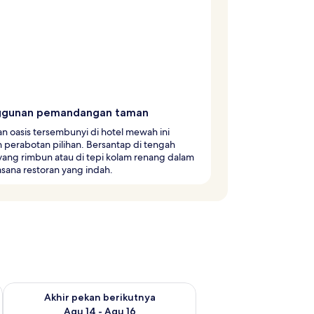
ggunan pemandangan taman
 oasis tersembunyi di hotel mewah ini
 perabotan pilihan. Bersantap di tengah
yang rimbun atau di tepi kolam renang dalam
sana restoran yang indah.
n ini Agu 7 - Agu 9
Periksa ketersediaan untuk akhir pekan berikutnya Agu 14 - A
Akhir pekan berikutnya
Agu 14 - Agu 16