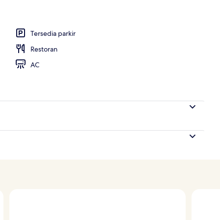
 outdoor, dengan payung kolam renang dan kursi berjemur
Tersedia parkir
Restoran
AC