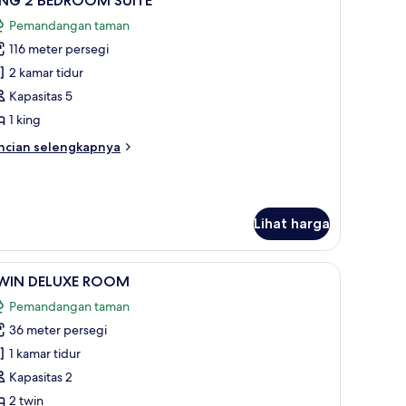
ING 2 BEDROOM SUITE
emua
Pemandangan taman
oto
116 meter persegi
ntuk
ING
2 kamar tidur
Kapasitas 5
EDROOM
1 king
UITE
ncian
ncian selengkapnya
bih
njut
tuk
ING
Lihat harga
EDROOM
ITE
a, ruang kerja ramah laptop, dan tirai kedap cahaya
ihat
TWIN DELUXE ROOM | Brankas, meja kerja, rua
5
WIN DELUXE ROOM
emua
Pemandangan taman
oto
36 meter persegi
ntuk
WIN
1 kamar tidur
ELUXE
Kapasitas 2
OOM
2 twin