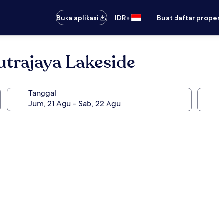
•
Buka aplikasi
IDR
Buat daftar prope
utrajaya Lakeside
Tanggal