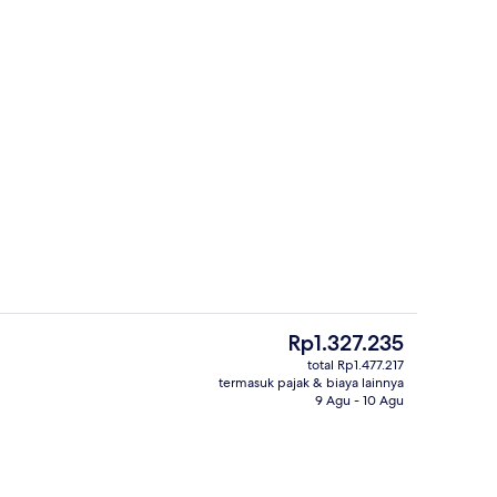
2 BEDROOM LAKE VIEW VILLA | Pema
Harga
Rp1.327.235
saat
total Rp1.477.217
ini
termasuk pajak & biaya lainnya
Melayani sarapan, makan siang, dan
Rp1.327.235
9 Agu - 10 Agu