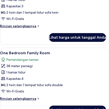
Double
Room
Kapasitas 3
Garden
2 twin dan 1 tempat tidur sofa twin
or
Wi-Fi Gratis
Pool
Rincian
Rincian selengkapnya
view
lebih
lanjut
Lihat harga untuk tanggal Anda
untuk
Double
Room
Lihat
One Bedroom Family Room | Minibar, b
17
Garden
One Bedroom Family Room
semua
or
Pemandangan taman
Pool
foto
view
38 meter persegi
untuk
One
1 kamar tidur
Bedroom
Kapasitas 4
Family
2 twin dan 1 tempat tidur sofa double
Room
Wi-Fi Gratis
Rincian
Rincian selengkapnya
lebih
lanjut