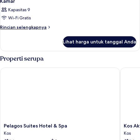
Kamar
Kapasitas 9
Wi-Fi Gratis
Rincian
Rincian selengkapnya
lebih
lanjut
Lihat harga untuk tanggal Anda
untuk
Kamar
Properti serupa
Pelagos Suites Hotel & Spa
Kos Akti
Pelagos
Kos
Pelagos Suites Hotel & Spa
Kos Ak
Suites
Aktis
Kos
Kos
Hotel
Art