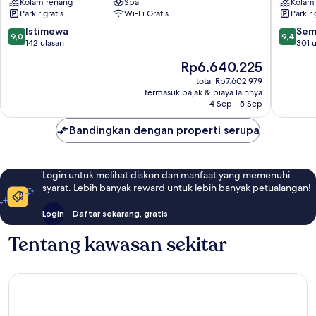
Kolam renang
Spa
Kolam
&
Hotel
Parkir gratis
Wi-Fi Gratis
Parkir 
Spa
Kos
Kos
9.0
9.4
Istimewa
Sem
9,0
9,4
dari
dari
142 ulasan
301 u
10,
10,
Harga
Rp6.640.225
Istimewa,
Sempur
sekarang
142
301
total Rp7.602.979
Rp6.640.225
termasuk pajak & biaya lainnya
ulasan
ulasan
4 Sep - 5 Sep
Bandingkan dengan properti serupa
Login untuk melihat diskon dan manfaat yang memenuhi
syarat. Lebih banyak reward untuk lebih banyak petualangan!
Login
Daftar sekarang, gratis
Tentang kawasan sekitar