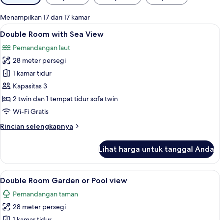
tersedia
untuk
Menampilkan 17 dari 17 kamar
kamar
Lihat
Double Room with Sea View | Minibar, 
18
Double Room with Sea View
semua
Pemandangan laut
foto
28 meter persegi
untuk
Double
1 kamar tidur
Room
Kapasitas 3
with
2 twin dan 1 tempat tidur sofa twin
Sea
Wi-Fi Gratis
View
Rincian
Rincian selengkapnya
lebih
lanjut
Lihat harga untuk tanggal Anda
untuk
Double
Room
Lihat
Minibar, brankas, meja kerja, dan tira
20
with
Double Room Garden or Pool view
semua
Sea
Pemandangan taman
View
foto
28 meter persegi
untuk
1 kamar tidur