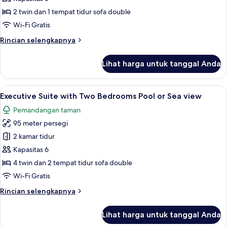
Bedroom
2 twin dan 1 tempat tidur sofa double
Suite
Wi-Fi Gratis
Rincian
Rincian selengkapnya
lebih
lanjut
Lihat harga untuk tanggal Anda
untuk
Executive
One
Lihat
Minibar, brankas, meja kerja, dan tira
14
Bedroom
Executive Suite with Two Bedrooms Pool or Sea view
semua
Suite
Pemandangan taman
foto
95 meter persegi
untuk
Executive
2 kamar tidur
Suite
Kapasitas 6
with
4 twin dan 2 tempat tidur sofa double
Two
Wi-Fi Gratis
Bedrooms
Rincian
Rincian selengkapnya
Pool
lebih
or
lanjut
Lihat harga untuk tanggal Anda
Sea
untuk
Executive