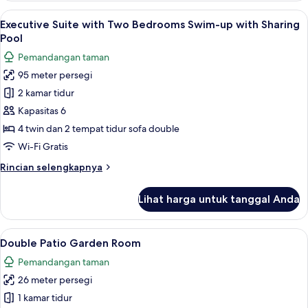
Single
Lihat
Executive Suite with Two Bedrooms S
18
Standar
Executive Suite with Two Bedrooms Swim-up with Sharing
semua
Pool
foto
Pemandangan taman
untuk
95 meter persegi
Executive
2 kamar tidur
Suite
with
Kapasitas 6
Two
4 twin dan 2 tempat tidur sofa double
Bedrooms
Wi-Fi Gratis
Swim-
Rincian
Rincian selengkapnya
up
lebih
with
lanjut
Lihat harga untuk tanggal Anda
untuk
Sharing
Executive
Pool
Suite
Lihat
Minibar, brankas, meja kerja, dan tira
8
with
Double Patio Garden Room
semua
Two
Pemandangan taman
Bedrooms
foto
Swim-
26 meter persegi
untuk
up
Double
1 kamar tidur
with