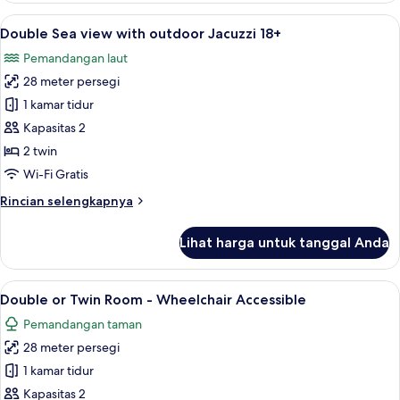
Suite
Lihat
Double Sea view with outdoor Jacuzz
17
Sea
Double Sea view with outdoor Jacuzzi 18+
semua
Front
Pemandangan laut
with
foto
Sharing
28 meter persegi
untuk
Pool
Double
1 kamar tidur
Sea
Kapasitas 2
view
2 twin
with
Wi-Fi Gratis
outdoor
Rincian
Rincian selengkapnya
Jacuzzi
lebih
18+
lanjut
Lihat harga untuk tanggal Anda
untuk
Double
Sea
Lihat
Minibar, brankas, meja kerja, dan tira
15
view
Double or Twin Room - Wheelchair Accessible
semua
with
Pemandangan taman
outdoor
foto
Jacuzzi
28 meter persegi
untuk
18+
Double
1 kamar tidur
or
Kapasitas 2