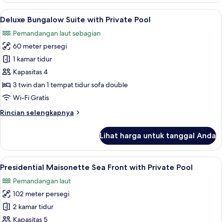
view
Suite
Lihat
Deluxe Bungalow Suite with Private Poo
16
with
Deluxe Bungalow Suite with Private Pool
semua
Two
Pemandangan laut sebagian
Bedrooms
foto
Pool
60 meter persegi
untuk
or
Deluxe
1 kamar tidur
Sea
Bungalow
view
Kapasitas 4
Suite
3 twin dan 1 tempat tidur sofa double
with
Wi-Fi Gratis
Private
Rincian
Rincian selengkapnya
Pool
lebih
lanjut
Lihat harga untuk tanggal Anda
untuk
Deluxe
Bungalow
Lihat
Presidential Maisonette Sea Front with
15
Suite
Presidential Maisonette Sea Front with Private Pool
semua
with
Pemandangan laut
Private
foto
Pool
102 meter persegi
untuk
Presidential
2 kamar tidur
Maisonette
Kapasitas 5