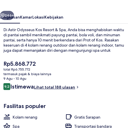
Resort
&
belumnya
Berikutnya
Spa
246+
Ringkasan
Kamar
Lokasi
Kebijakan
Di Astir Odysseus Kos Resort & Spa, Anda bisa menghabiskan waktu
di pantai sambil menikmati payung pantai, bola voli, dan minuman
pantai, serta hanya 10 menit berkendara dari Prot of Kos. Rasakan
keseruan di 4 kolam renang outdoor dan kolam renang indoor, tamu
juga dapat memanjakan diri dengan mengunjungi spa untuk
menikmati pijat, facial, dan hidroterapi. Achilles Main Restaurant
merupakan salah satu 3 restoran yang menyajikan masakan
Harga
Rp5.868.772
internasional serta buka untuk sarapan, makan siang, dan makan
saat
total Rp6.755.772
malam. Keunggulan lain di hotel mewah ini meliputi klub anak gratis,
ini
termasuk pajak & biaya lainnya
bar tepi kolam renang, dan pusat kebugaran.
Kolam renang indoor dan 4 kolam re
Rp5.868.772
9 Agu - 10 Agu
Ulasan
Istimewa
9,2
Lihat total 188 ulasan
9,2 dari 10
Fasilitas populer
Kolam renang
Gratis Sarapan
Spa
Transportasi bandara