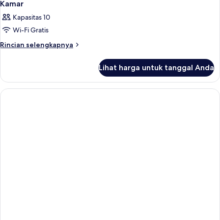
Kamar
Kapasitas 10
Wi-Fi Gratis
Rincian
Rincian selengkapnya
lebih
lanjut
Lihat harga untuk tanggal Anda
untuk
Kamar