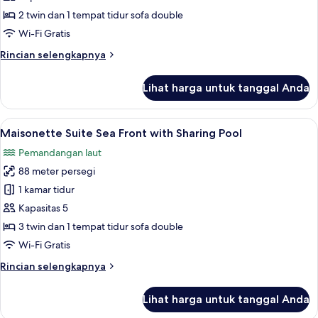
Sea
2 twin dan 1 tempat tidur sofa double
Front
Wi-Fi Gratis
with
Rincian
Rincian selengkapnya
Private
lebih
Pool
lanjut
Lihat harga untuk tanggal Anda
untuk
Presidential
Maisonette
Lihat
Maisonette Suite Sea Front with Sharin
23
Sea
Maisonette Suite Sea Front with Sharing Pool
semua
Front
Pemandangan laut
with
foto
Private
88 meter persegi
untuk
Pool
Maisonette
1 kamar tidur
Suite
Kapasitas 5
Sea
3 twin dan 1 tempat tidur sofa double
Front
Wi-Fi Gratis
with
Rincian
Rincian selengkapnya
Sharing
lebih
Pool
lanjut
Lihat harga untuk tanggal Anda
untuk
Maisonette