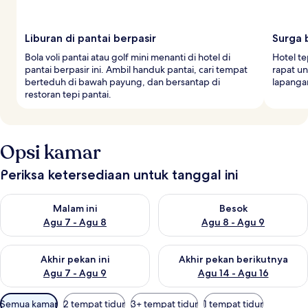
Liburan di pantai berpasir
Surga 
Bola voli pantai atau golf mini menanti di hotel di
Hotel t
pantai berpasir ini. Ambil handuk pantai, cari tempat
rapat un
berteduh di bawah payung, dan bersantap di
lapangan
restoran tepi pantai.
Opsi kamar
Periksa ketersediaan untuk tanggal ini
Periksa ketersediaan untuk malam ini Agu 7 - Agu 8
Periksa ketersediaan untuk be
Malam ini
Besok
Agu 7 - Agu 8
Agu 8 - Agu 9
Periksa ketersediaan untuk akhir pekan ini Agu 7 - Agu 9
Periksa ketersediaan untuk ak
Akhir pekan ini
Akhir pekan berikutnya
Agu 7 - Agu 9
Agu 14 - Agu 16
Filter
Semua kamar
2 tempat tidur
3+ tempat tidur
1 tempat tidur