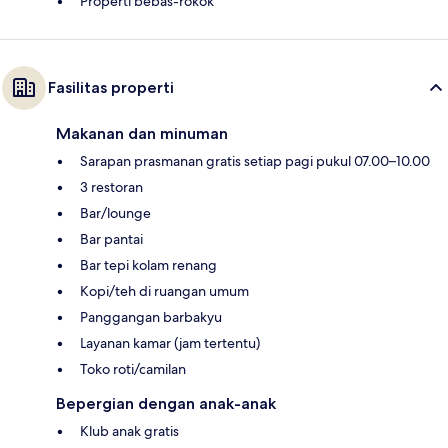
Properti bebas-rokok
Fasilitas properti
Makanan dan minuman
Sarapan prasmanan gratis setiap pagi pukul 07.00–10.00
3 restoran
Bar/lounge
Bar pantai
Bar tepi kolam renang
Kopi/teh di ruangan umum
Panggangan barbakyu
Layanan kamar (jam tertentu)
Toko roti/camilan
Bepergian dengan anak-anak
Klub anak gratis