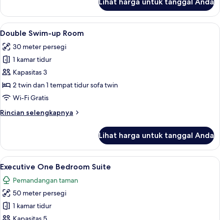
Lihat harga untuk tanggal Anda
untuk
One
Bedroom
Lihat
Double Swim-up Room | Minibar, brank
13
Family
Double Swim-up Room
semua
Room
30 meter persegi
foto
1 kamar tidur
untuk
Double
Kapasitas 3
Swim-
2 twin dan 1 tempat tidur sofa twin
up
Wi-Fi Gratis
Room
Rincian
Rincian selengkapnya
lebih
lanjut
Lihat harga untuk tanggal Anda
untuk
Double
Swim-
Lihat
Executive One Bedroom Suite | Minibar
27
up
Executive One Bedroom Suite
semua
Room
Pemandangan taman
foto
50 meter persegi
untuk
Executive
1 kamar tidur
One
Kapasitas 5