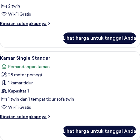
Twin
2 twin
Room
Wi-Fi Gratis
-
Rincian
Rincian selengkapnya
Wheelchair
lebih
Accessible
lanjut
Lihat harga untuk tanggal Anda
untuk
Double
or
Lihat
Minibar, brankas, meja kerja, dan tira
9
Twin
Kamar Single Standar
semua
Room
Pemandangan taman
-
foto
Wheelchair
28 meter persegi
untuk
Accessible
Kamar
1 kamar tidur
Single
Kapasitas 1
Standar
1 twin dan 1 tempat tidur sofa twin
Wi-Fi Gratis
Rincian
Rincian selengkapnya
lebih
lanjut
Lihat harga untuk tanggal Anda
untuk
Kamar