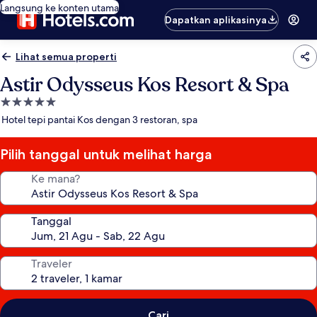
Langsung ke konten utama
Dapatkan aplikasinya
Lihat semua properti
Astir Odysseus Kos Resort & Spa
Properti
bintang
Hotel tepi pantai Kos dengan 3 restoran, spa
5.0
Pilih tanggal untuk melihat harga
Ke mana?
Tanggal
Traveler
Cari