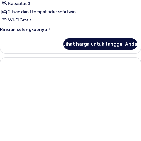
Patio
Sharing
Kapasitas 3
Pool
Garden
2 twin dan 1 tempat tidur sofa twin
Room
Wi-Fi Gratis
Rincian
Rincian selengkapnya
lebih
lanjut
Lihat harga untuk tanggal Anda
untuk
Double
Patio
Garden
Room