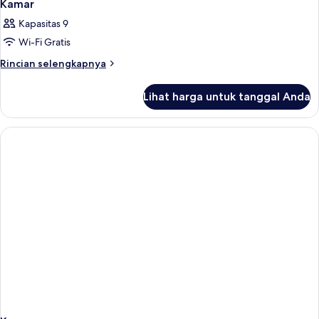
Kamar
Kapasitas 9
Wi-Fi Gratis
Rincian
Rincian selengkapnya
lebih
lanjut
Lihat harga untuk tanggal Anda
untuk
Kamar