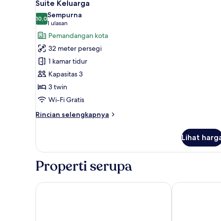
4
pemandangan
Suite Keluarga
semua
kota
Sempurna
foto
10,0
10,0 dari 10
(1
1 ulasan
untuk
ulasan)
Pemandangan kota
Suite
32 meter persegi
Keluarga
1 kamar tidur
Kapasitas 3
3 twin
Wi-Fi Gratis
Rincian
Rincian selengkapnya
lebih
lanjut
Lihat harg
untuk
Suite
Keluarga
Properti serupa
Anwar Al Madinah Mövenpick Hotel
Saja Al Madin