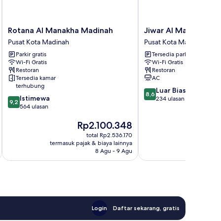
Rotana
Jiwar
Rotana Al Manakha Madinah
Jiwar Al Madina Hot
Al
Al
Pusat Kota Madinah
Pusat Kota Madinah
Manakha
Madina
Parkir gratis
Tersedia parkir
Madinah
Hotel
Wi-Fi Gratis
Wi-Fi Gratis
Pusat
Pusat
Restoran
Restoran
Kota
Kota
Tersedia kamar
AC
Madinah
Madinah
terhubung
8.6
Luar Biasa
8,6
9.2
Istimewa
dari
234 ulasan
9,2
dari
564 ulasan
10,
10,
Luar
Harga
H
Rp2.100.348
R
Istimewa,
Biasa,
sekarang
s
564
234
total Rp2.536.170
Rp2.100.348
Rp
ulasan
ulasan
termasuk pajak & biaya lainnya
termasuk paj
8 Agu - 9 Agu
Login
Daftar sekarang, gratis