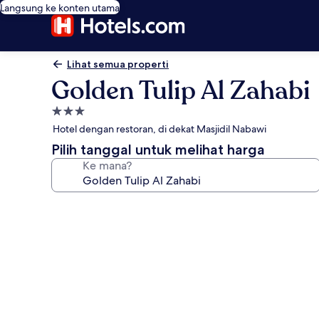
Langsung ke konten utama
Lihat semua properti
Golden Tulip Al Zahabi
Properti
bintang
Hotel dengan restoran, di dekat Masjidil Nabawi
3.0
Pilih tanggal untuk melihat harga
Ke mana?
Galeri
foto
untuk
Golden
Tulip
Al