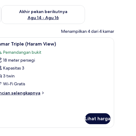
n ini Agu 7 - Agu 9
Periksa ketersediaan untuk akhir pekan berikutnya Agu 14 - A
Akhir pekan berikutnya
Agu 14 - Agu 16
Menampilkan 4 dari 4 kamar
 dan kedap suara
ihat
Minibar, brankas, tirai kedap cahaya, dan ked
2
amar Triple (Haram View)
emua
Pemandangan bukit
oto
18 meter persegi
ntuk
amar
Kapasitas 3
riple
3 twin
Haram
Wi-Fi Gratis
iew)
ncian
ncian selengkapnya
bih
njut
tuk
amar
Lihat harga
iple
aram
ew)