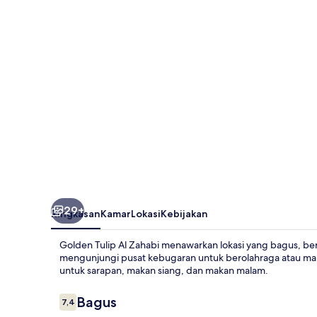
Zahabi
29+
Ringkasan
Kamar
Lokasi
Kebijakan
Golden Tulip Al Zahabi menawarkan lokasi yang bagus, berj
mengunjungi pusat kebugaran untuk berolahraga atau maka
untuk sarapan, makan siang, dan makan malam.
Ulasan
Bagus
7,4
7,4 dari 10