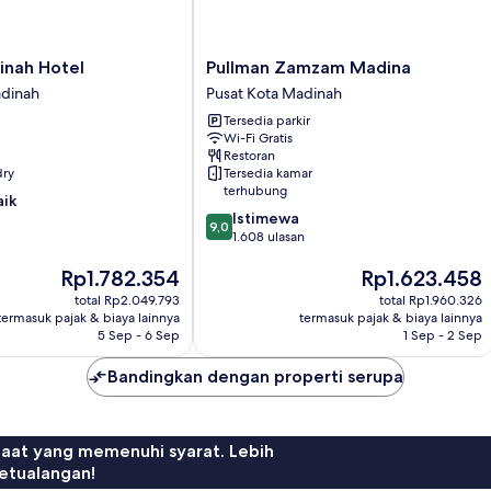
Pullman
inah Hotel
Pullman Zamzam Madina
Zamzam
adinah
Pusat Kota Madinah
Madina
Tersedia parkir
Pusat
Wi-Fi Gratis
Kota
Restoran
Madinah
dry
Tersedia kamar
terhubung
aik
9.0
Istimewa
9,0
dari
1.608 ulasan
10,
Harga
Harga
Rp1.782.354
Rp1.623.458
Istimewa,
sekarang
sekarang
1.608
total Rp2.049.793
total Rp1.960.326
Rp1.782.354
Rp1.623.458
ulasan
termasuk pajak & biaya lainnya
termasuk pajak & biaya lainnya
5 Sep - 6 Sep
1 Sep - 2 Sep
Bandingkan dengan properti serupa
faat yang memenuhi syarat. Lebih
etualangan!