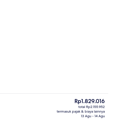
rapan, makan siang, dan makan malam
Resepsionis
Harga
Rp1.829.016
saat
total Rp2.155.952
ini
termasuk pajak & biaya lainnya
Lobi
Rp1.829.016
13 Agu - 14 Agu