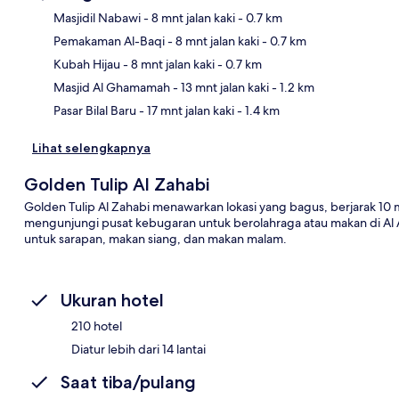
Masjidil Nabawi
- 8 mnt jalan kaki
- 0.7 km
Pemakaman Al-Baqi
- 8 mnt jalan kaki
- 0.7 km
Pet
Kubah Hijau
- 8 mnt jalan kaki
- 0.7 km
Masjid Al Ghamamah
- 13 mnt jalan kaki
- 1.2 km
Pasar Bilal Baru
- 17 mnt jalan kaki
- 1.4 km
Lihat selengkapnya
Golden Tulip Al Zahabi
Golden Tulip Al Zahabi menawarkan lokasi yang bagus, berjarak 10 m
mengunjungi pusat kebugaran untuk berolahraga atau makan di Al A
untuk sarapan, makan siang, dan makan malam.
Ukuran hotel
210 hotel
Diatur lebih dari 14 lantai
Saat tiba/pulang