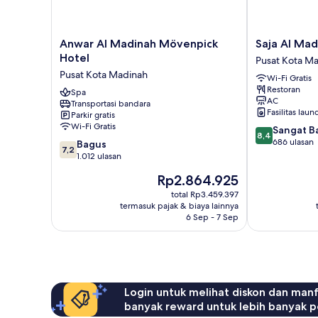
Anwar
Saja
Anwar Al Madinah Mövenpick
Saja Al Mad
Al
Al
Hotel
Pusat Kota M
Madinah
Madinah
Pusat Kota Madinah
Wi-Fi Gratis
Mövenpick
Hotel
Restoran
Hotel
Spa
Pusat
AC
Transportasi bandara
Pusat
Kota
Fasilitas laun
Parkir gratis
Kota
Madinah
Wi-Fi Gratis
8.4
Sangat B
Madinah
8,4
dari
686 ulasan
7.2
Bagus
7,2
10,
dari
1.012 ulasan
Sangat
10,
Harga
Rp2.864.925
Baik,
Bagus,
sekarang
686
1.012
total Rp3.459.397
Rp2.864.925
ulasan
termasuk pajak & biaya lainnya
ulasan
6 Sep - 7 Sep
Login untuk melihat diskon dan man
banyak reward untuk lebih banyak p