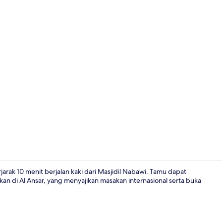
Melayani sa
arak 10 menit berjalan kaki dari Masjidil Nabawi. Tamu dapat
n di Al Ansar, yang menyajikan masakan internasional serta buka
Eksterior