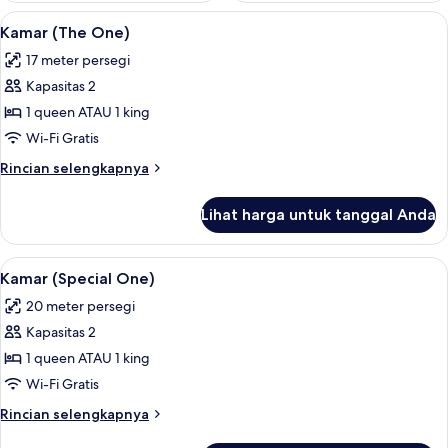
Lihat
Kamar (The One) | Seprai antialergi, b
6
Kamar (The One)
semua
17 meter persegi
foto
Kapasitas 2
untuk
Kamar
1 queen ATAU 1 king
(The
Wi-Fi Gratis
One)
Rincian
Rincian selengkapnya
lebih
lanjut
Lihat harga untuk tanggal Anda
untuk
Kamar
(The
Lihat
Kamar (Special One) | Seprai antialergi
6
One)
Kamar (Special One)
semua
20 meter persegi
foto
Kapasitas 2
untuk
Kamar
1 queen ATAU 1 king
(Special
Wi-Fi Gratis
One)
Rincian
Rincian selengkapnya
lebih