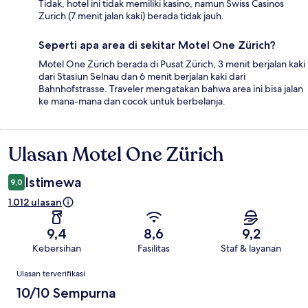
Tidak, hotel ini tidak memiliki kasino, namun Swiss Casinos
Zurich (7 menit jalan kaki) berada tidak jauh.
Seperti apa area di sekitar Motel One Zürich?
Motel One Zürich berada di Pusat Zürich, 3 menit berjalan kaki
dari Stasiun Selnau dan 6 menit berjalan kaki dari
Bahnhofstrasse. Traveler mengatakan bahwa area ini bisa jalan
ke mana-mana dan cocok untuk berbelanja.
Ulasan Motel One Zürich
Ulasan
Istimewa
9,0
1.012 ulasan
9,4
8,6
9,2
Kebersihan
Fasilitas
Staf & layanan
Ulasan
Ulasan terverifikasi
10/10 Sempurna