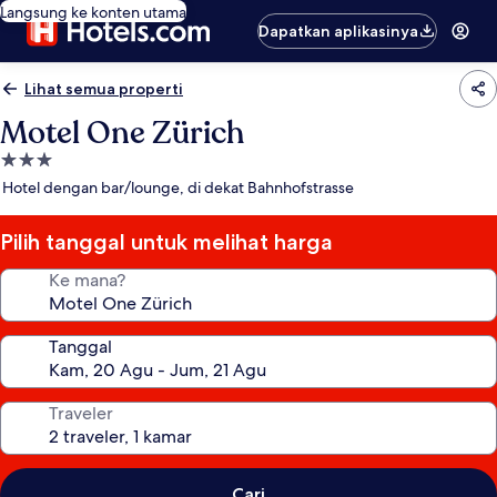
Langsung ke konten utama
Dapatkan aplikasinya
Lihat semua properti
Motel One Zürich
Properti
bintang
Hotel dengan bar/lounge, di dekat Bahnhofstrasse
3.0
Pilih tanggal untuk melihat harga
Ke mana?
Tanggal
Traveler
Cari