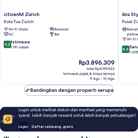
citizenM
ibis
citizenM Zürich
ibis St
Zürich
Styles
Kota Tua Zürich
Pusat Zü
Kota
Zurich
Wi-Fi Gratis
Restoran
Ramah
Tua
City
AC
Bar
peliha
Zürich
Center
Wi-Fi 
Pusat
9.2
Istimewa
9,2
8.4
Zürich
San
dari
1.191 ulasan
8,4
dari
1.008
10,
10,
Istimewa,
Harga
Rp3.896.309
Sangat
1.191
sekarang
Baik,
total Rp4.199.922
ulasan
Rp3.896.309
termasuk pajak & biaya lainnya
1.008
9 Agu - 10 Agu
ulasan
Bandingkan dengan properti serupa
Login untuk melihat diskon dan manfaat yang memenuhi
syarat. Lebih banyak reward untuk lebih banyak petualangan!
Login
Daftar sekarang, gratis