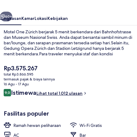
belumnya
Berikutnya
60+
Ringkasan
Kamar
Lokasi
Kebijakan
Motel One Zürich berjarak 5 menit berkendara dari Bahnhofstrasse
dan Museum Nasional Swiss. Anda dapat bersantai sambil minum di
bar/lounge, dan sarapan prasmanan tersedia setiap hari.Selain itu,
Gedung Opera Zürich dan Stadion Letzigrund hanya berjarak 5
menit berkendara.Para traveler menyukai staf dan kondisi
keseluruhan. Transportasi umum berada tidak jauh: Stasiun Selnau
berjarak 3 menit dan Pemberhentian Trem Stockerstrasse berjarak 4
Harga
Rp3.575.267
menit.
saat
total Rp3.866.595
ini
termasuk pajak & biaya lainnya
Teras/patio
Rp3.575.267
16 Agu - 17 Agu
Ulasan
Istimewa
9,0
Lihat total 1.012 ulasan
9,0 dari 10
Fasilitas populer
Ramah hewan peliharaan
Wi-Fi Gratis
AC
Bar