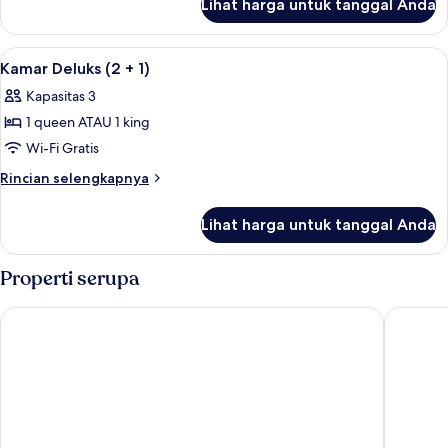
Lihat harga untuk tanggal Anda
untuk
Kamar,
balkon
Lihat
Kamar Deluks (2 + 1) | Seprai antialerg
9
(Special
Kamar Deluks (2 + 1)
semua
One)
Kapasitas 3
foto
1 queen ATAU 1 king
untuk
Kamar
Wi-Fi Gratis
Deluks
Rincian
Rincian selengkapnya
(2
lebih
lanjut
+
Lihat harga untuk tanggal Anda
untuk
1)
Kamar
Deluks
Properti serupa
(2
+
citizenM Zürich
ibis Styl
1)