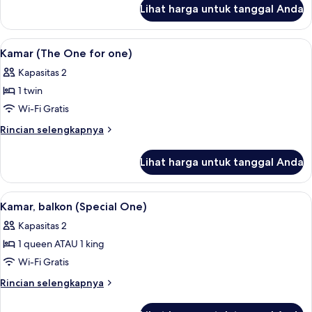
lanjut
Lihat harga untuk tanggal Anda
untuk
Kamar
(Special
Lihat
Kamar (The One for one) | Seprai antia
6
One)
Kamar (The One for one)
semua
Kapasitas 2
foto
1 twin
untuk
Kamar
Wi-Fi Gratis
(The
Rincian
Rincian selengkapnya
One
lebih
lanjut
for
Lihat harga untuk tanggal Anda
untuk
one)
Kamar
(The
Lihat
Kamar, balkon (Special One) | Balkon
6
One
Kamar, balkon (Special One)
semua
for
Kapasitas 2
one)
foto
1 queen ATAU 1 king
untuk
Kamar,
Wi-Fi Gratis
balkon
Rincian
Rincian selengkapnya
(Special
lebih
lanjut
One)