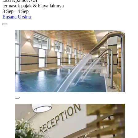
total Rp2.807.721
termasuk pajak & biaya lainnya
3 Sep - 4 Sep
Ensana Ursina