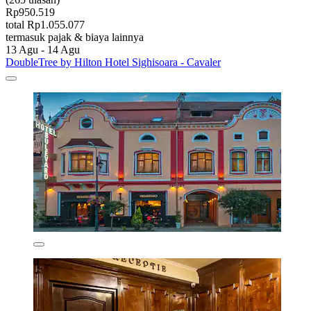
Rp950.519
total Rp1.055.077
termasuk pajak & biaya lainnya
13 Agu - 14 Agu
DoubleTree by Hilton Hotel Sighisoara - Cavaler