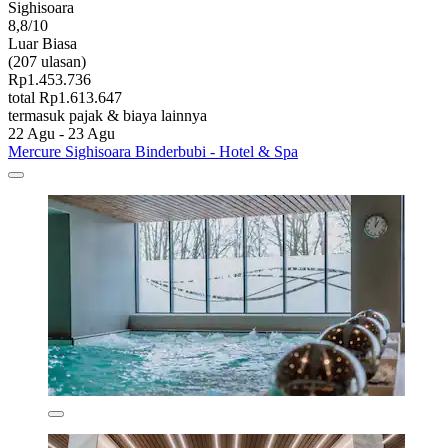
Sighisoara
8,8/10
Luar Biasa
(207 ulasan)
Rp1.453.736
total Rp1.613.647
termasuk pajak & biaya lainnya
22 Agu - 23 Agu
Mercure Sighisoara Binderbubi - Hotel & Spa