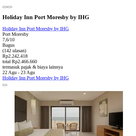
Holiday Inn Port Moresby by IHG
Holiday Inn Port Moresby by IHG
Port Moresby
7,6/10
Bagus
(142 ulasan)
Rp2.242.418
total Rp2.466.660
termasuk pajak & biaya lainnya
22 Agu - 23 Agu
Holiday Inn Port Moresby by IHG