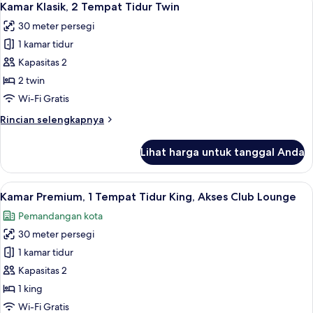
10
kamar
Kamar Klasik, 2 Tempat Tidur Twin
semua
tidur
30 meter persegi
foto
1 kamar tidur
untuk
Kamar
Kapasitas 2
Klasik,
2 twin
2
Wi-Fi Gratis
Tempat
Rincian
Rincian selengkapnya
Tidur
lebih
Twin
lanjut
Lihat harga untuk tanggal Anda
untuk
Kamar
Klasik,
Lihat
Kamar Premium, 1 Tempat Tidur King, A
33
2
Kamar Premium, 1 Tempat Tidur King, Akses Club Lounge
semua
Tempat
Pemandangan kota
Tidur
foto
Twin
30 meter persegi
untuk
Kamar
1 kamar tidur
Premium,
Kapasitas 2
1
1 king
Tempat
Wi-Fi Gratis