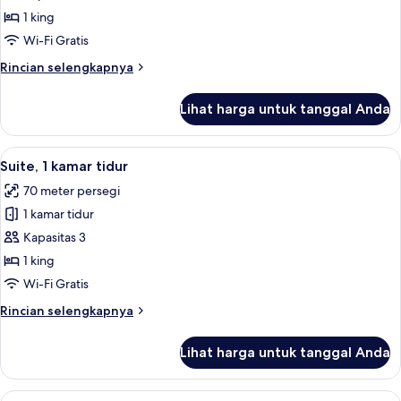
Premium,
1 king
1
Wi-Fi Gratis
Tempat
Rincian
Rincian selengkapnya
Tidur
lebih
King
lanjut
Lihat harga untuk tanggal Anda
untuk
Kamar
Premium,
Lihat
Suite, 1 kamar tidur | Minibar, branka
15
1
Suite, 1 kamar tidur
semua
Tempat
70 meter persegi
Tidur
foto
King
1 kamar tidur
untuk
Suite,
Kapasitas 3
1
1 king
kamar
Wi-Fi Gratis
tidur
Rincian
Rincian selengkapnya
lebih
lanjut
Lihat harga untuk tanggal Anda
untuk
Suite,
1
Lihat
Kamar Klasik, 2 Tempat Tidur Twin | Mi