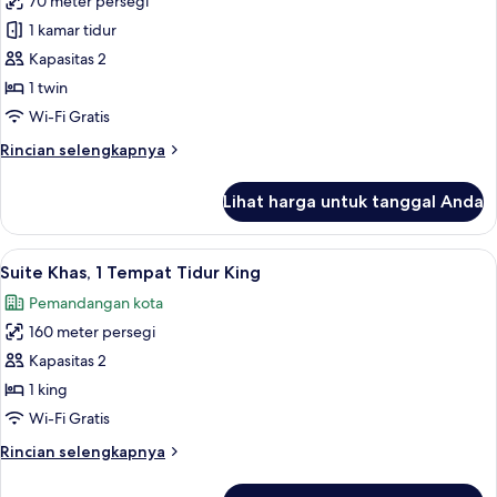
70 meter persegi
untuk
Suite,
1 kamar tidur
sudut
Kapasitas 2
(Prestige
1 twin
Corner)
Wi-Fi Gratis
Rincian
Rincian selengkapnya
lebih
lanjut
Lihat harga untuk tanggal Anda
untuk
Suite,
sudut
Lihat
Suite Khas, 1 Tempat Tidur King | Mini
29
(Prestige
Suite Khas, 1 Tempat Tidur King
semua
Corner)
Pemandangan kota
foto
160 meter persegi
untuk
Suite
Kapasitas 2
Khas,
1 king
1
Wi-Fi Gratis
Tempat
Rincian
Rincian selengkapnya
Tidur
lebih
King
lanjut