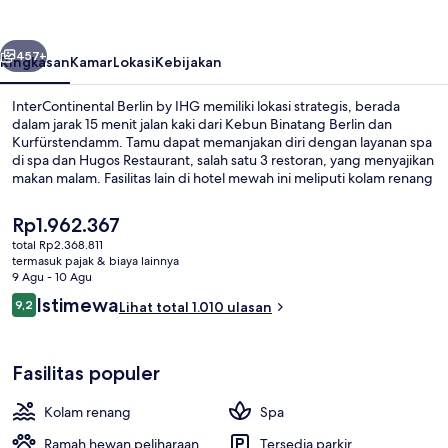
IHG
belumnya
Berikutnya
457+
Ringkasan
Kamar
Lokasi
Kebijakan
InterContinental Berlin by IHG memiliki lokasi strategis, berada
dalam jarak 15 menit jalan kaki dari Kebun Binatang Berlin dan
Kurfürstendamm. Tamu dapat memanjakan diri dengan layanan spa
di spa dan Hugos Restaurant, salah satu 3 restoran, yang menyajikan
makan malam. Fasilitas lain di hotel mewah ini meliputi kolam renang
indoor, bar tepi kolam renang, dan pusat kebugaran 24 jam. Para
traveler menyukai staf. Properti ini berada dekat dengan
Harga
Rp1.962.367
transportasi umum: U-Bahn Wittenbergplatz berjarak 10 menit dan
saat
total Rp2.368.811
U-Bahn Zoological Garden berjarak 12 menit.
ini
termasuk pajak & biaya lainnya
Ruang duduk lobi
Rp1.962.367
9 Agu - 10 Agu
Ulasan
Istimewa
9,2
Lihat total 1.010 ulasan
9,2 dari 10
Fasilitas populer
Kolam renang
Spa
Ramah hewan peliharaan
Tersedia parkir