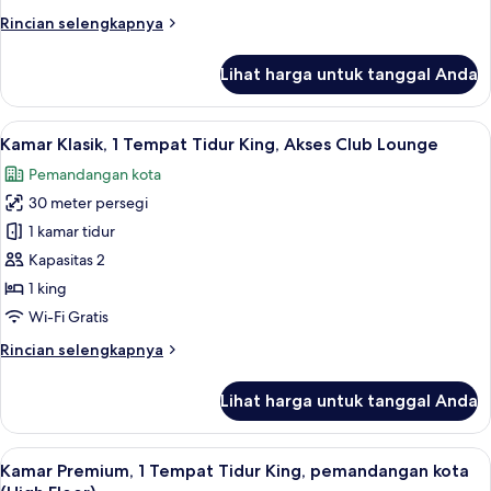
Tidur
Rincian
Rincian selengkapnya
King,
lebih
Akses
lanjut
Lihat harga untuk tanggal Anda
Club
untuk
Kamar
Lounge
Premium,
Lihat
Minibar, brankas, meja kerja, dan rua
9
1
Kamar Klasik, 1 Tempat Tidur King, Akses Club Lounge
semua
Tempat
Pemandangan kota
Tidur
foto
King,
30 meter persegi
untuk
Akses
Kamar
1 kamar tidur
Club
Klasik,
Lounge
Kapasitas 2
1
1 king
Tempat
Wi-Fi Gratis
Tidur
Rincian
Rincian selengkapnya
King,
lebih
Akses
lanjut
Lihat harga untuk tanggal Anda
Club
untuk
Kamar
Lounge
Klasik,
Lihat
Kamar Premium, 1 Tempat Tidur King, 
19
1
Kamar Premium, 1 Tempat Tidur King, pemandangan kota
semua
Tempat