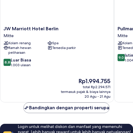
JW
Pullman
JW Marriott Hotel Berlin
Pullma
Marriott
Berlin
Mitte
Mitte
Hotel
Schweiz
Kolam renang
Spa
Kolam
Berlin
Mitte
Ramah hewan
Tersedia parkir
Tersed
Mitte
peliharaan
9.0
Ist
9,0
8.8
Luar Biasa
dari
1.004
8,8
dari
1.003 ulasan
10,
10,
Istimew
Luar
1.004
Harga
Rp1.994.755
Biasa,
ulasan
sekarang
1.003
total Rp2.294.571
Rp1.994.755
ulasan
termasuk pajak & biaya lainnya
20 Agu - 21 Agu
Bandingkan dengan properti serupa
Login untuk melihat diskon dan manfaat yang memenuhi
syarat. Lebih banyak reward untuk lebih banyak petualangan!