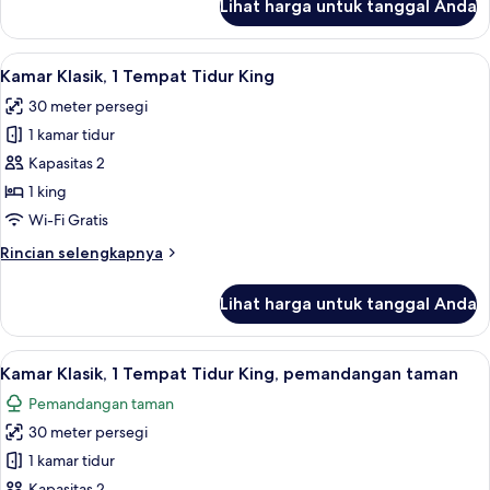
Lihat harga untuk tanggal Anda
untuk
Suite
Khas,
Lihat
19
1
Kamar Klasik, 1 Tempat Tidur King
semua
Tempat
30 meter persegi
Tidur
foto
King
1 kamar tidur
untuk
Kamar
Kapasitas 2
Klasik,
1 king
1
Wi-Fi Gratis
Tempat
Rincian
Rincian selengkapnya
Tidur
lebih
King
lanjut
Lihat harga untuk tanggal Anda
untuk
Kamar
Klasik,
Lihat
5
1
Kamar Klasik, 1 Tempat Tidur King, pemandangan taman
semua
Tempat
Pemandangan taman
Tidur
foto
King
30 meter persegi
untuk
Kamar
1 kamar tidur
Klasik,
Kapasitas 2