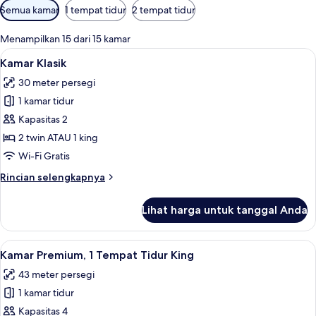
Filter
Semua kamar
1 tempat tidur
2 tempat tidur
tersedia
untuk
Menampilkan 15 dari 15 kamar
kamar
Lihat
Minibar, brankas, meja kerja, dan rua
16
Kamar Klasik
semua
30 meter persegi
foto
1 kamar tidur
untuk
Kamar
Kapasitas 2
Klasik
2 twin ATAU 1 king
Wi-Fi Gratis
Rincian
Rincian selengkapnya
lebih
lanjut
Lihat harga untuk tanggal Anda
untuk
Kamar
Klasik
Lihat
Minibar, brankas, meja kerja, dan rua
50
Kamar Premium, 1 Tempat Tidur King
semua
43 meter persegi
foto
1 kamar tidur
untuk
Kamar
Kapasitas 4