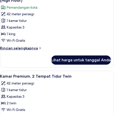
(High Floor)
Tidur
foto
Pemandangan kota
King,
untuk
Akses
42 meter persegi
Kamar
Club
1 kamar tidur
Premium,
Lounge
1
Kapasitas 3
Tempat
1 king
Tidur
Wi-Fi Gratis
King,
Rincian
Rincian selengkapnya
pemandangan
lebih
kota
lanjut
Lihat harga untuk tanggal Anda
untuk
(High
Kamar
Floor)
Premium,
Lihat
Minibar, brankas, meja kerja, dan rua
30
1
Kamar Premium, 2 Tempat Tidur Twin
semua
Tempat
42 meter persegi
Tidur
foto
King,
1 kamar tidur
untuk
pemandangan
Kamar
Kapasitas 3
kota
Premium,
(High
2 twin
Floor)
2
Wi-Fi Gratis