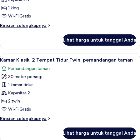
1
1 king
Tempat
Wi-Fi Gratis
Tidur
Rincian
Rincian selengkapnya
King,
lebih
pemandangan
lanjut
Lihat harga untuk tanggal Anda
taman
untuk
Kamar
Klasik,
Lihat
Minibar, brankas, meja kerja, dan rua
4
1
Kamar Klasik, 2 Tempat Tidur Twin, pemandangan taman
semua
Tempat
Pemandangan taman
Tidur
foto
King,
30 meter persegi
untuk
pemandangan
Kamar
1 kamar tidur
taman
Klasik,
Kapasitas 2
2
2 twin
Tempat
Wi-Fi Gratis
Tidur
Rincian
Rincian selengkapnya
Twin,
lebih
pemandangan
lanjut
Lihat harga untuk tanggal Anda
taman
untuk