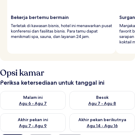
Bekerja bertemu bermain
Surgan
Terletak di kawasan bisnis, hotel ini menawarkan pusat
Manjakan
konferensi dan fasilitas bisnis. Para tamu dapat
favorit 
menikmati spa, sauna, dan layanan 24 jam.
sarapan
koktail 
Opsi kamar
Periksa ketersediaan untuk tanggal ini
Periksa ketersediaan untuk malam ini Agu 6 - Agu 7
Periksa ketersediaan untuk be
Malam ini
Besok
Agu 6 - Agu 7
Agu 7 - Agu 8
Periksa ketersediaan untuk akhir pekan ini Agu 7 - Agu 9
Periksa ketersediaan untuk ak
Akhir pekan ini
Akhir pekan berikutnya
Agu 7 - Agu 9
Agu 14 - Agu 16