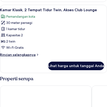
Kamar
Klasik,
Lihat
Minibar, brankas, meja kerja, dan rua
19
2
Kamar Klasik, 2 Tempat Tidur Twin, Akses Club Lounge
semua
Tempat
Pemandangan kota
Tidur
foto
Twin,
30 meter persegi
untuk
pemandangan
Kamar
1 kamar tidur
taman
Klasik,
Kapasitas 2
2
2 twin
Tempat
Wi-Fi Gratis
Tidur
Rincian
Rincian selengkapnya
Twin,
lebih
Akses
lanjut
Lihat harga untuk tanggal Anda
Club
untuk
Kamar
Lounge
Klasik,
Properti serupa
2
Tempat
JW Marriott Hotel Berlin
Pullman 
Tidur
Twin,
Akses
Club
Lounge