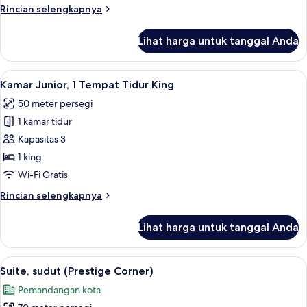
Tempat
Rincian
Rincian selengkapnya
Tidur
lebih
Twin
lanjut
Lihat harga untuk tanggal Anda
untuk
Kamar
Premium,
Lihat
Minibar, brankas, meja kerja, dan rua
31
2
Kamar Junior, 1 Tempat Tidur King
semua
Tempat
50 meter persegi
Tidur
foto
Twin
1 kamar tidur
untuk
Kamar
Kapasitas 3
Junior,
1 king
1
Wi-Fi Gratis
Tempat
Rincian
Rincian selengkapnya
Tidur
lebih
King
lanjut
Lihat harga untuk tanggal Anda
untuk
Kamar
Junior,
Lihat
Suite, sudut (Prestige Corner) | Minib
14
1
Suite, sudut (Prestige Corner)
semua
Tempat
Pemandangan kota
Tidur
foto
King