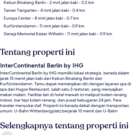
Kebun Binatang Berlin
- 2 mnt jalan kaki
- 0.2 km
Taman Tiergarten
- 4 mnt jalan kaki
- 0.4 km
Europa Center
- 8 mnt jalan kaki
- 0.7 km
Kurfürstendamm
- 11 mnt jalan kaki
- 0.9 km
Gereja Memorial Kaiser Wilhelm
- 11 mnt jalan kaki
- 0.9 km
Tentang properti ini
InterContinental Berlin by IHG
InterContinental Berlin by IHG memiliki lokasi strategis, berada dalam
jarak 15 menit jalan kaki dari Kebun Binatang Berlin dan
Kurfürstendamm. Tamu dapat memanjakan diri dengan layanan spa di
spa dan Hugos Restaurant, salah satu 3 restoran, yang menyajikan
makan malam. Fasilitas lain di hotel mewah ini meliputi kolam renang
indoor, bar tepi kolam renang, dan pusat kebugaran 24 jam. Para
traveler menyukai staf. Properti ini berada dekat dengan transportasi
umum: U-Bahn Wittenbergplatz berjarak 10 menit dan U-Bahn
Zoological Garden berjarak 12 menit.
Selengkapnya tentang properti ini