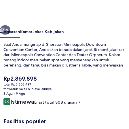
Downtown
Convention
Center
belumnya
Berikutnya
91+
Ringkasan
Kamar
Lokasi
Kebijakan
Saat Anda menginap di Sheraton Minneapolis Downtown
Convention Center, Anda akan berada dalam jarak 15 menit jalan kaki
dari Minneapolis Convention Center dan Teater Orpheum. Kolam
renang indoor merupakan spot yang menyenangkan untuk
berenang, dan tamu bisa makan di Esther’s Table, yang menyajikan
masakan Amerika serta buka untuk sarapan dan makan malam.
Fasilitas pusat kebugaran 24 jam dan bar/lounge adalah keunggulan
Harga
Rp2.869.898
lainnya. Para traveler memberikan ulasan yang baik tentang staf dan
saat
total Rp3.358.497
lokasi.
ini
termasuk pajak & biaya lainnya
Lounge eksekutif
Rp2.869.898
8 Agu - 9 Agu
Ulasan
Istimewa
9,0
Lihat total 308 ulasan
9,0 dari 10
Fasilitas populer