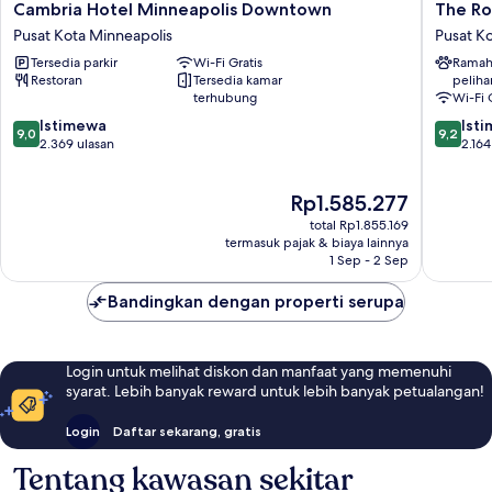
Cambria
The
Cambria Hotel Minneapolis Downtown
The Ro
Hotel
Royal
Pusat Kota Minneapolis
Pusat K
Minneapolis
Sonesta
Tersedia parkir
Wi-Fi Gratis
Ramah
Downtown
Minneap
Restoran
Tersedia kamar
peliha
Pusat
Downto
terhubung
Wi-Fi 
Kota
Pusat
9.0
9.2
Minneapolis
Istimewa
Kota
Ist
9,0
9,2
dari
dari
2.369 ulasan
Minneap
2.164
10,
10,
Istimewa,
Istimew
Harga
Rp1.585.277
2.369
2.164
sekarang
ulasan
ulasan
total Rp1.855.169
Rp1.585.277
termasuk pajak & biaya lainnya
1 Sep - 2 Sep
Bandingkan dengan properti serupa
Login untuk melihat diskon dan manfaat yang memenuhi
syarat. Lebih banyak reward untuk lebih banyak petualangan!
Login
Daftar sekarang, gratis
Tentang kawasan sekitar