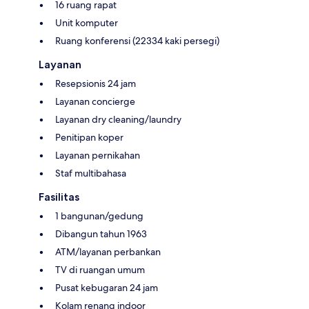
16 ruang rapat
Unit komputer
Ruang konferensi (22334 kaki persegi)
Layanan
Resepsionis 24 jam
Layanan concierge
Layanan dry cleaning/laundry
Penitipan koper
Layanan pernikahan
Staf multibahasa
Fasilitas
1 bangunan/gedung
Dibangun tahun 1963
ATM/layanan perbankan
TV di ruangan umum
Pusat kebugaran 24 jam
Kolam renang indoor