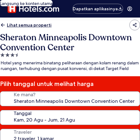
Langsung ke konten utama
Dapatkan aplikasinya
Lihat semua properti
Sheraton Minneapolis Downtown
Convention Center
Properti
bintang
Hotel yang menerima binatang peliharaan dengan kolam renang dalam
3.5
ruangan, terhubung dengan pusat konvensi, di dekat Target Field
Pilih tanggal untuk melihat harga
Ke mana?
Tanggal
Traveler