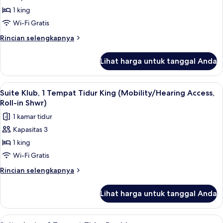
Kamar,
Roll-
1 king
1
in
Shwr)
Tempat
Wi-Fi Gratis
Tidur
Rincian
Rincian selengkapnya
King
lebih
lanjut
(Mobility/Hearing
Lihat harga untuk tanggal Anda
untuk
Access,
Kamar,
Roll-
1
Lihat
Seprai premium, brankas, meja kerja, 
4
in
Tempat
Suite Klub, 1 Tempat Tidur King (Mobility/Hearing Access,
semua
Tidur
Shwr)
Roll-in Shwr)
King
foto
1 kamar tidur
(Mobility/Hearing
untuk
Access,
Kapasitas 3
Suite
Roll-
1 king
Klub,
in
Shwr)
1
Wi-Fi Gratis
Tempat
Rincian
Rincian selengkapnya
Tidur
lebih
lanjut
King
Lihat harga untuk tanggal Anda
untuk
(Mobility/Hearing
Suite
Access,
Klub,
Lihat
Suite Junior, 1 Tempat Tidur Double | 