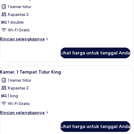
semua
Tidur
1 kamar tidur
Double
foto
Kapasitas 2
untuk
Kamar,
1 double
1
Wi-Fi Gratis
Tempat
Rincian
Rincian selengkapnya
Tidur
lebih
Double
lanjut
Lihat harga untuk tanggal Anda
untuk
Kamar,
1
Lihat
Seprai premium, brankas, meja kerja, 
6
Tempat
Kamar, 1 Tempat Tidur King
semua
Tidur
1 kamar tidur
Double
foto
Kapasitas 2
untuk
Kamar,
1 king
1
Wi-Fi Gratis
Tempat
Rincian
Rincian selengkapnya
Tidur
lebih
King
lanjut
Lihat harga untuk tanggal Anda
untuk
Kamar,