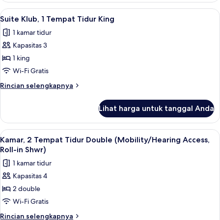
1
Lihat
Seprai premium, brankas, meja kerja, 
5
Tempat
Suite Klub, 1 Tempat Tidur King
semua
Tidur
1 kamar tidur
King
foto
Kapasitas 3
untuk
Suite
1 king
Klub,
Wi-Fi Gratis
1
Rincian
Rincian selengkapnya
Tempat
lebih
Tidur
lanjut
Lihat harga untuk tanggal Anda
untuk
King
Suite
Klub,
Lihat
Seprai premium, brankas, meja kerja, 
7
1
Kamar, 2 Tempat Tidur Double (Mobility/Hearing Access,
semua
Tempat
Roll-in Shwr)
Tidur
foto
1 kamar tidur
King
untuk
Kapasitas 4
Kamar,
2 double
2
Tempat
Wi-Fi Gratis
Tidur
Rincian
Rincian selengkapnya