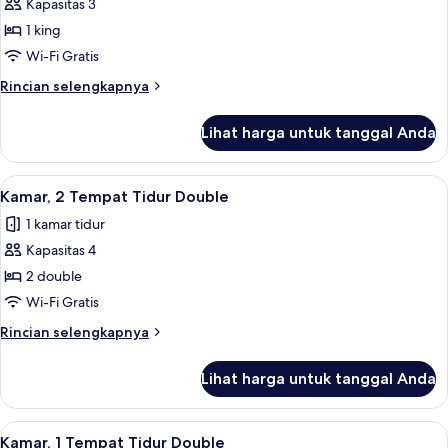
Double
Kapasitas 3
untuk
Kamar
1 king
Klub,
Wi-Fi Gratis
1
Rincian
Rincian selengkapnya
Tempat
lebih
Tidur
lanjut
Lihat harga untuk tanggal Anda
untuk
King
Kamar
Klub,
Lihat
Seprai premium, brankas, meja kerja, 
6
1
Kamar, 2 Tempat Tidur Double
semua
Tempat
1 kamar tidur
Tidur
foto
King
Kapasitas 4
untuk
Kamar,
2 double
2
Wi-Fi Gratis
Tempat
Rincian
Rincian selengkapnya
Tidur
lebih
Double
lanjut
Lihat harga untuk tanggal Anda
untuk
Kamar,
2
Lihat
Seprai premium, brankas, meja kerja, 
6
Tempat
Kamar, 1 Tempat Tidur Double