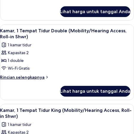
Double
lebih
lanjut
(Mobility/Hearing
Lihat harga untuk tanggal Anda
untuk
Access,
Kamar,
Roll-
2
Lihat
Seprai premium, brankas, meja kerja, 
3
in
Tempat
Kamar, 1 Tempat Tidur Double (Mobility/Hearing Access,
semua
Tidur
Shwr)
Roll-in Shwr)
Double
foto
1 kamar tidur
(Mobility/Hearing
untuk
Access,
Kapasitas 2
Kamar,
Roll-
1 double
1
in
Shwr)
Tempat
Wi-Fi Gratis
Tidur
Rincian
Rincian selengkapnya
Double
lebih
lanjut
(Mobility/Hearing
Lihat harga untuk tanggal Anda
untuk
Access,
Kamar,
Roll-
1
Lihat
Seprai premium, brankas, meja kerja, 
6
in
Tempat
Kamar, 1 Tempat Tidur King (Mobility/Hearing Access, Roll-
semua
Tidur
Shwr)
in Shwr)
Double
foto
1 kamar tidur
(Mobility/Hearing
untuk
Access,
Kapasitas 2