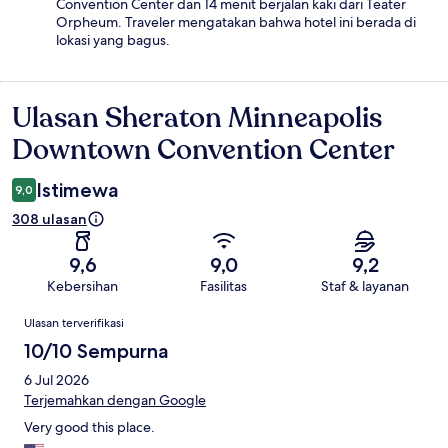
Convention Center dan 14 menit berjalan kaki dari Teater
Orpheum. Traveler mengatakan bahwa hotel ini berada di
lokasi yang bagus.
Ulasan Sheraton Minneapolis
Ulasan
Downtown Convention Center
Istimewa
9,0
308 ulasan
9,6
9,0
9,2
Kebersihan
Fasilitas
Staf & layanan
Ulasan
Ulasan terverifikasi
10/10 Sempurna
6 Jul 2026
Terjemahkan dengan Google
Very good this place.