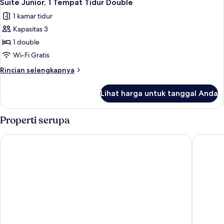
3
Roll-
1
Suite Junior, 1 Tempat Tidur Double
semua
Tempat
in
1 kamar tidur
Tidur
foto
Shwr)
King
Kapasitas 3
untuk
(Mobility/Hearing
Suite
1 double
Access,
Junior,
Roll-
Wi-Fi Gratis
in
1
Rincian
Rincian selengkapnya
Shwr)
Tempat
lebih
Tidur
lanjut
Lihat harga untuk tanggal Anda
untuk
Double
Suite
Junior,
Properti serupa
1
Tempat
Cambria Hotel Minneapolis Downtown
The Roy
Tidur
Double