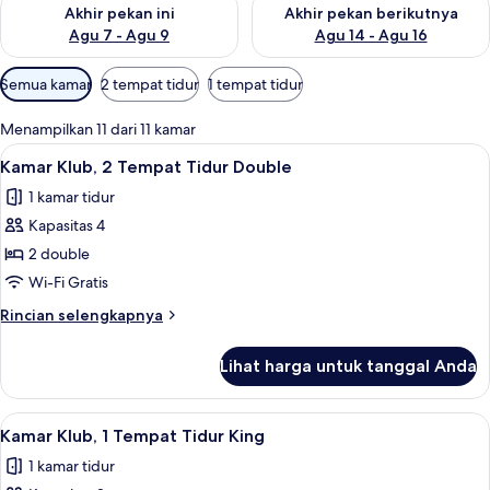
Periksa ketersediaan untuk akhir pekan ini Agu 7 - Agu 9
Periksa ketersediaan untuk ak
Akhir pekan ini
Akhir pekan berikutnya
Agu 7 - Agu 9
Agu 14 - Agu 16
Filter
Semua kamar
2 tempat tidur
1 tempat tidur
tersedia
untuk
Menampilkan 11 dari 11 kamar
kamar
Lihat
Seprai premium, brankas, meja kerja, 
8
Kamar Klub, 2 Tempat Tidur Double
semua
1 kamar tidur
foto
Kapasitas 4
untuk
Kamar
2 double
Klub,
Wi-Fi Gratis
2
Rincian
Rincian selengkapnya
Tempat
lebih
Tidur
lanjut
Lihat harga untuk tanggal Anda
untuk
Double
Kamar
Klub,
Lihat
Seprai premium, brankas, meja kerja, 
6
2
Kamar Klub, 1 Tempat Tidur King
semua
Tempat
1 kamar tidur
Tidur
foto