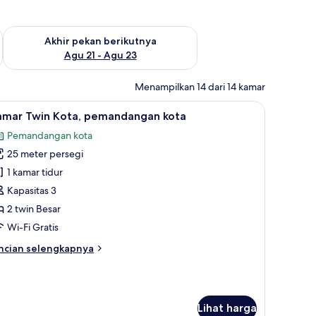
 ini Agu 14 - Agu 16
Periksa ketersediaan untuk akhir pekan berikutnya Agu 21 - A
Akhir pekan berikutnya
Agu 21 - Agu 23
Menampilkan 14 dari 14 kamar
i kedap cahaya
nibar gratis, ruang kerja ramah laptop, dan tirai kedap cahaya
ihat
Kamar Twin Kota, pemandangan kota | Minibar 
7
amar Twin Kota, pemandangan kota
emua
Pemandangan kota
oto
25 meter persegi
ntuk
amar
1 kamar tidur
win
Kapasitas 3
ota,
2 twin Besar
emandangan
Wi-Fi Gratis
ota
ncian
ncian selengkapnya
bih
njut
tuk
amar
Lihat harga
in