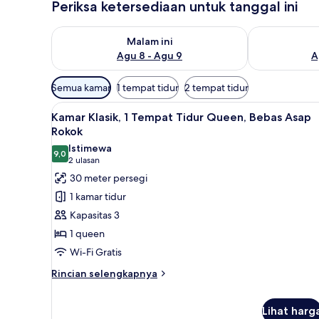
Periksa ketersediaan untuk tanggal ini
Periksa ketersediaan untuk malam ini Agu 8 - Agu 9
Periksa keter
Malam ini
Agu 8 - Agu 9
A
Filter
Semua kamar
1 tempat tidur
2 tempat tidur
tersedia
Lihat
Kamar Klasik, 1 Tempat Tidur Q
untuk
7
Kamar Klasik, 1 Tempat Tidur Queen, Bebas Asap
semua
kamar
Rokok
foto
Istimewa
9,0
untuk
9,0 dari 10
(2
2 ulasan
Kamar
ulasan)
30 meter persegi
Klasik,
1 kamar tidur
1
Kapasitas 3
Tempat
1 queen
Tidur
Wi-Fi Gratis
Queen,
Bebas
Rincian
Rincian selengkapnya
lebih
Asap
lanjut
Rokok
Lihat harg
untuk