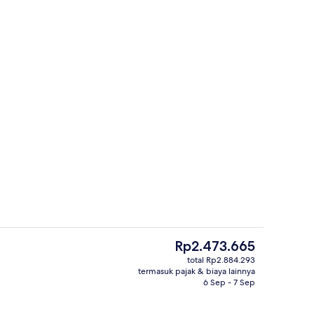
Sarapan prasmanan setiap hari deng
Harga
Rp2.473.665
saat
total Rp2.884.293
ini
termasuk pajak & biaya lainnya
Teras/patio
Rp2.473.665
6 Sep - 7 Sep