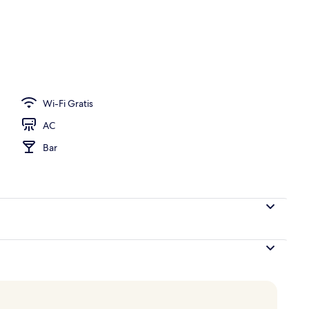
e Superior | Pemandangan dari kamar
Wi-Fi Gratis
AC
Bar