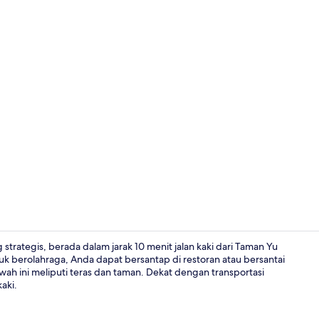
Resepsionis
trategis, berada dalam jarak 10 menit jalan kaki dari Taman Yu
 berolahraga, Anda dapat bersantap di restoran atau bersantai
ah ini meliputi teras dan taman. Dekat dengan transportasi
Teras/patio
aki.