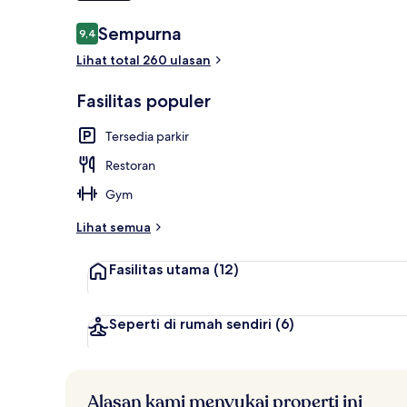
Ulasan
Sempurna
9,4
9,4 dari 10
Kamar Doubl
Lihat total 260 ulasan
Fasilitas populer
Tersedia parkir
Restoran
Gym
Lihat semua
Fasilitas utama
(12)
Seperti di rumah sendiri
(6)
Alasan kami menyukai properti ini