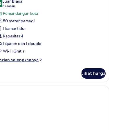
Luar Biasa
lkon
8
ntuk
8,8 dari 10
(3
3 ulasan
amar
ulasan)
Pemandangan kota
uadruple
50 meter persegi
eluks,
1 kamar tidur
eberapa
Kapasitas 4
empat
1 queen dan 1 double
idur,
Wi-Fi Gratis
alkon
ncian
ncian selengkapnya
bih
njut
Lihat harga
tuk
amar
adruple
dap cahaya
n dari kamar
luks,
berapa
empat
dur,
lkon