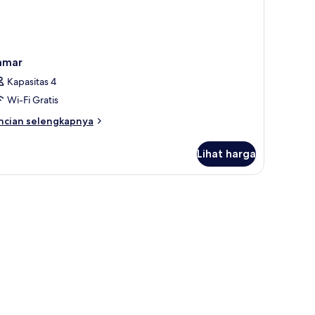
amar
Kapasitas 4
Wi-Fi Gratis
ncian
ncian selengkapnya
bih
njut
Lihat harga
tuk
amar