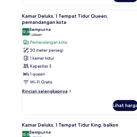
Kamar
Klasik,
Lihat
Kamar Deluks, 1 Tempat Tidur 
1
8
Kamar Deluks, 1 Tempat Tidur Queen,
Tempat
semua
pemandangan kota
Tidur
foto
Sempurna
Queen,
10,0
untuk
10,0 dari 10
(1
1 ulasan
Bebas
Kamar
Asap
ulasan)
Pemandangan kota
Rokok
Deluks,
30 meter persegi
1
1 kamar tidur
Tempat
Kapasitas 3
Tidur
1 queen
Queen,
Wi-Fi Gratis
pemandangan
kota
Rincian
Rincian selengkapnya
lebih
lanjut
Lihat harg
untuk
Kamar
Deluks,
Lihat
Pemandangan dari kamar
6
1
Kamar Deluks, 1 Tempat Tidur King, balkon
semua
Tempat
Sempurna
Tidur
foto
10,0
10,0 dari 10