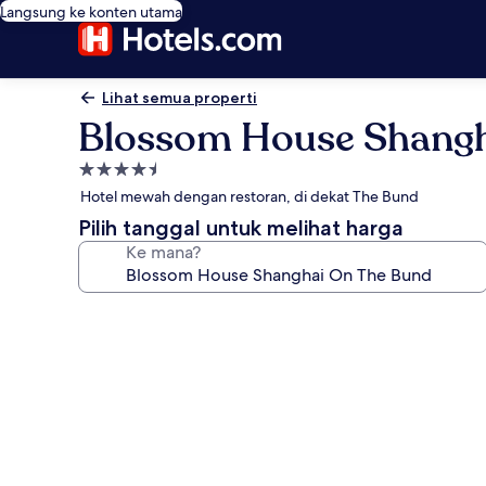
Langsung ke konten utama
Lihat semua properti
Blossom House Shangh
Properti
bintang
Hotel mewah dengan restoran, di dekat The Bund
4.5
Pilih tanggal untuk melihat harga
Ke mana?
Galeri
foto
untuk
Blossom
House
Shanghai