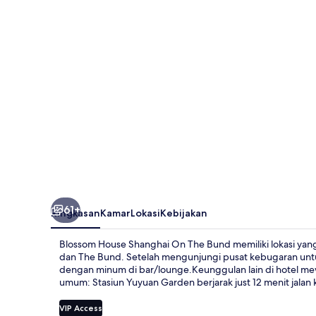
On
The
Bund
61+
Ringkasan
Kamar
Lokasi
Kebijakan
Blossom House Shanghai On The Bund memiliki lokasi yang s
dan The Bund. Setelah mengunjungi pusat kebugaran untuk
dengan minum di bar/lounge.Keunggulan lain di hotel mew
umum: Stasiun Yuyuan Garden berjarak just 12 menit jalan k
VIP Access