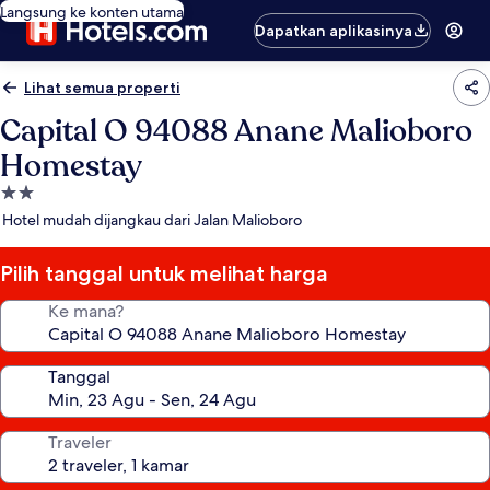
Langsung ke konten utama
Dapatkan aplikasinya
Lihat semua properti
Capital O 94088 Anane Malioboro
Homestay
Properti
bintang
Hotel mudah dijangkau dari Jalan Malioboro
2.0
Pilih tanggal untuk melihat harga
Ke mana?
Tanggal
Traveler