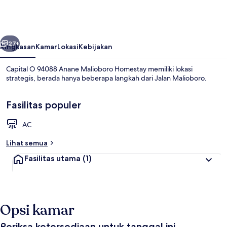
94088
Anane
Malioboro
belumnya
Berikutnya
Homestay
27+
Ringkasan
Kamar
Lokasi
Kebijakan
Capital O 94088 Anane Malioboro Homestay memiliki lokasi
strategis, berada hanya beberapa langkah dari Jalan Malioboro.
Fasilitas populer
AC
Lihat semua
Kamar Double Deluks | Ruang kerja ra
Fasilitas utama
(1)
Opsi kamar
Periksa ketersediaan untuk tanggal ini