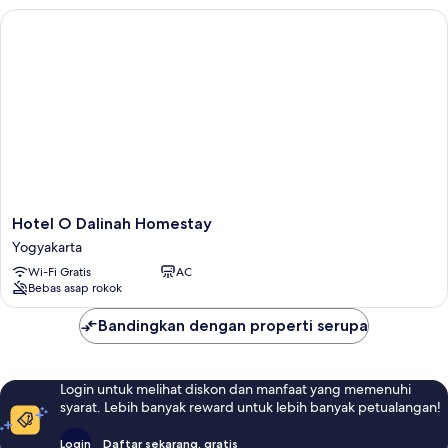
Hotel O Dalinah Homestay
Hotel
Hotel O Dalinah Homestay
O
Yogyakarta
Dalinah
Wi-Fi Gratis
AC
Homestay
Bebas asap rokok
Yogyakarta
Bandingkan dengan properti serupa
Login untuk melihat diskon dan manfaat yang memenuhi
syarat. Lebih banyak reward untuk lebih banyak petualangan!
Login
Daftar sekarang, gratis