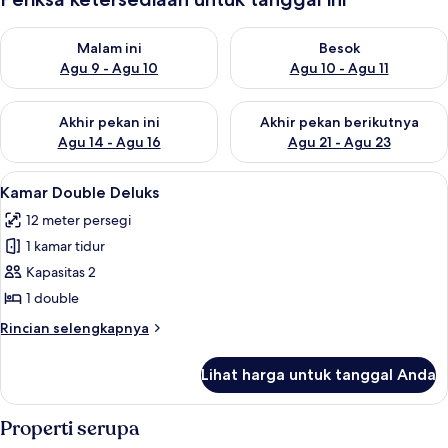
Periksa ketersediaan untuk malam ini Agu 9 - Agu 10
Periksa ketersediaan untuk be
Malam ini
Besok
Agu 9 - Agu 10
Agu 10 - Agu 11
Periksa ketersediaan untuk akhir pekan ini Agu 14 - Agu 16
Periksa ketersediaan untuk ak
Akhir pekan ini
Akhir pekan berikutnya
Agu 14 - Agu 16
Agu 21 - Agu 23
Lihat
Kamar Double Deluks | Ruang kerja ra
18
Kamar Double Deluks
semua
12 meter persegi
foto
1 kamar tidur
untuk
Kamar
Kapasitas 2
Double
1 double
Deluks
Rincian
Rincian selengkapnya
lebih
lanjut
Lihat harga untuk tanggal Anda
untuk
Kamar
Double
Properti serupa
Deluks