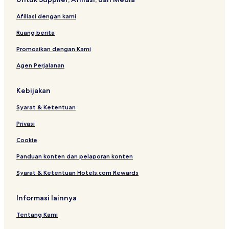
r
a
i
l
Afiliasi dengan kami
t
i
a
o
Ruang berita
m
b
a
o
Promosikan dengan Kami
H
r
Agen Perjalanan
o
o
s
Y
p
o
Kebijakan
i
g
t
y
Syarat & Ketentuan
a
a
l
k
Privasi
i
a
t
r
Cookie
y
t
Panduan konten dan pelaporan konten
a
b
Syarat & Ketentuan Hotels.com Rewards
y
A
S
Informasi lainnya
T
O
Tentang Kami
N