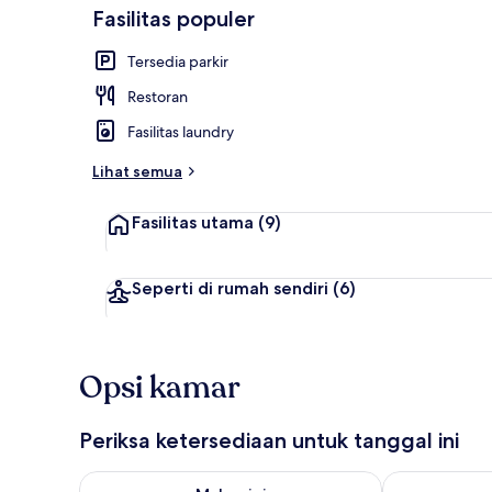
Fasilitas populer
Tersedia parkir
Resepsionis
Restoran
Fasilitas laundry
Lihat semua
Fasilitas utama
(9)
Seperti di rumah sendiri
(6)
Opsi kamar
Periksa ketersediaan untuk tanggal ini
Periksa ketersediaan untuk malam ini Agu 7 - Agu 8
Periksa keter