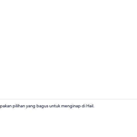
Restoran
un kereta, Ayas Hail Hotel - فندق أياس حائل merupakan pilihan yang bagus untuk menginap di Hail.
Eksterior