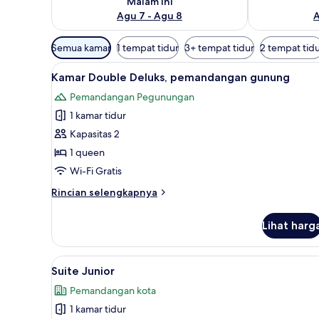
Malam ini
Agu 7 - Agu 8
A
Filter
Semua kamar
1 tempat tidur
3+ tempat tidur
2 tempat tid
tersedia
Lihat
Kamar Double Deluks, pemandang
untuk
7
Kamar Double Deluks, pemandangan gunung
semua
kamar
Pemandangan Pegunungan
foto
1 kamar tidur
untuk
Kamar
Kapasitas 2
Double
1 queen
Deluks,
Wi-Fi Gratis
pemandangan
Rincian
Rincian selengkapnya
gunung
lebih
lanjut
Lihat harg
untuk
Kamar
Double
Lihat
Suite Junior | Brankas, setrika/
9
Deluks,
Suite Junior
semua
pemandangan
Pemandangan kota
gunung
foto
1 kamar tidur
untuk