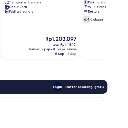
Transportasi bandara
Parkir gratis
Ha'il
Dapur kecil
Wi-Fi Gratis
Fasilitas laundry
Restoran
6.4
6,4
6 ulasan
dari
10,
6
Harga
Har
Rp1.203.097
Rp
ulasan
sekarang
sek
total Rp1.418.151
Rp1.203.097
Rp3
termasuk pajak & biaya lainnya
termasuk paj
5 Sep - 6 Sep
Login
Daftar sekarang, gratis