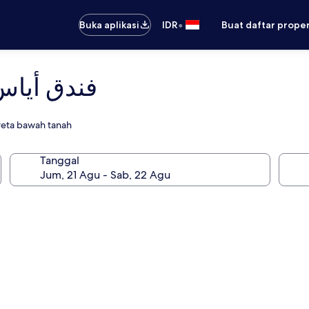
•
Buka aplikasi
IDR
Buat daftar prope
tel - فندق أياس حائل
ereta bawah tanah
Tanggal