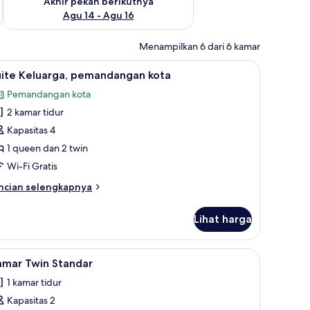
Akhir pekan berikutnya
Agu 14 - Agu 16
Menampilkan 6 dari 6 kamar
/meja setrika, Wi-Fi gratis, dan seprai linen
ihat
Suite Keluarga, pemandangan kota | Brankas, se
7
uite Keluarga, pemandangan kota
emua
Pemandangan kota
oto
2 kamar tidur
ntuk
uite
Kapasitas 4
eluarga,
1 queen dan 2 twin
emandangan
Wi-Fi Gratis
ota
ncian
ncian selengkapnya
bih
njut
Lihat harga
tuk
ite
luarga,
ndangan kota | Brankas, setrika/meja setrika, Wi-Fi gratis, dan seprai linen
ihat
Kamar Twin Standar | Brankas, setrika/meja setr
6
emandangan
amar Twin Standar
emua
ta
1 kamar tidur
oto
Kapasitas 2
ntuk