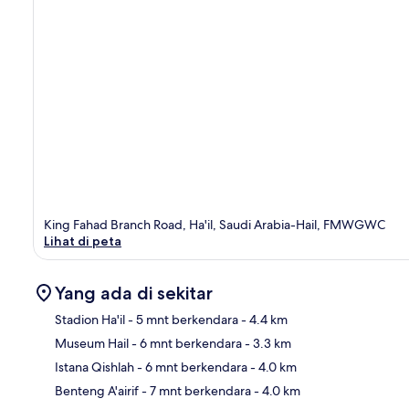
King Fahad Branch Road, Ha'il, Saudi Arabia-Hail, FMWGWC
Lihat di peta
Yang ada di sekitar
Stadion Ha'il
- 5 mnt berkendara
- 4.4 km
Museum Hail
- 6 mnt berkendara
- 3.3 km
Pet
Istana Qishlah
- 6 mnt berkendara
- 4.0 km
Benteng A'airif
- 7 mnt berkendara
- 4.0 km