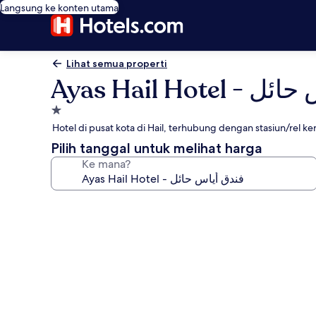
Langsung ke konten utama
Lihat semua properti
Ayas Hail Ho
Properti
bintang
Hotel di pusat kota di Hail, terhubung dengan stasiun/rel k
1.0
Pilih tanggal untuk melihat harga
Ke mana?
Galeri
foto
untuk
Ayas
Hail
Hotel