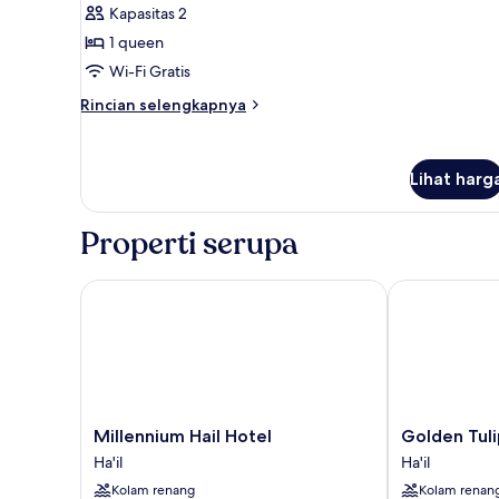
Suite
Kapasitas 2
Junior
1 queen
Wi-Fi Gratis
Rincian
Rincian selengkapnya
lebih
lanjut
untuk
Lihat harg
Suite
Junior
Properti serupa
Millennium Hail Hotel
Golden Tulip 
Millennium
Golden
Millennium Hail Hotel
Golden Tuli
Hail
Tulip
Ha'il
Ha'il
Hotel
Hail
Kolam renang
Kolam renan
Ha'il
Ha'il