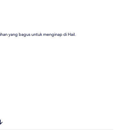
ail Hotel - فندق أياس حائل merupakan pilihan yang bagus untuk menginap di Hail.