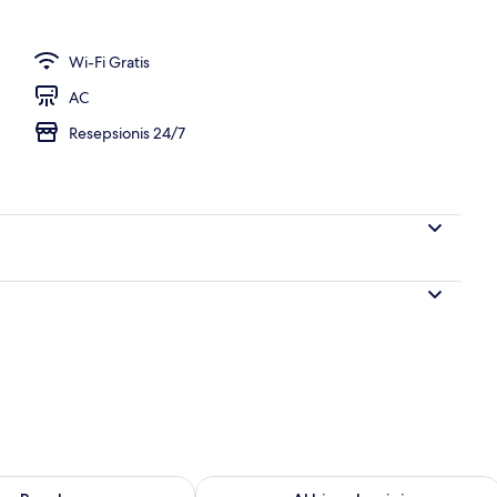
Wi-Fi Gratis
AC
Resepsionis 24/7
sediaan untuk besok Agu 8 - Agu 9
Periksa ketersediaan untuk akhir peka