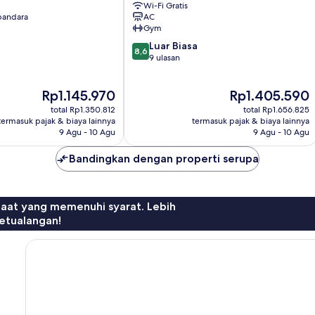
Wi-Fi Gratis
Buraidah
 bandara
AC
Buraydah
Gym
8.6
Luar Biasa
8,6
dari
9 ulasan
10,
Luar
Harga
Harga
Rp1.145.970
Rp1.405.590
Biasa,
sekarang
sekarang
9
total Rp1.350.812
total Rp1.656.825
Rp1.145.970
Rp1.405.590
ulasan
termasuk pajak & biaya lainnya
termasuk pajak & biaya lainnya
9 Agu - 10 Agu
9 Agu - 10 Agu
Bandingkan dengan properti serupa
faat yang memenuhi syarat. Lebih
etualangan!