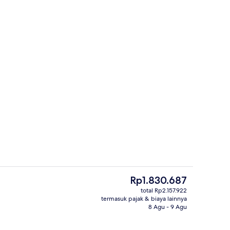
Resepsionis
Harga
Rp1.830.687
saat
total Rp2.157.922
ini
termasuk pajak & biaya lainnya
Resepsionis
Rp1.830.687
8 Agu - 9 Agu