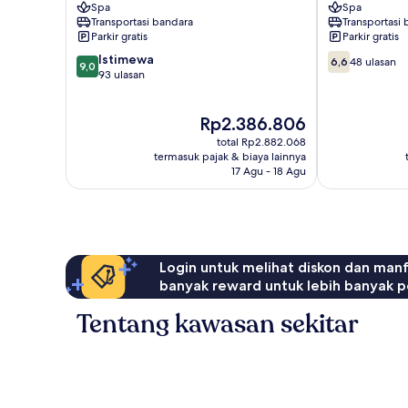
Spa
Spa
Transportasi bandara
Transportasi
Parkir gratis
Parkir gratis
9.0
6.6
Istimewa
6,6
48 ulasan
9,0
dari
dari
93 ulasan
10,
10,
Istimewa,
48
Harga
Rp2.386.806
93
ulasan
sekarang
ulasan
total Rp2.882.068
Rp2.386.806
termasuk pajak & biaya lainnya
17 Agu - 18 Agu
Login untuk melihat diskon dan man
banyak reward untuk lebih banyak p
Tentang kawasan sekitar