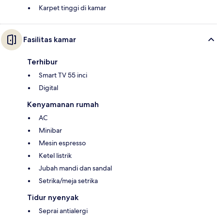
Karpet tinggi di kamar
Fasilitas kamar
Terhibur
Smart TV 55 inci
Digital
Kenyamanan rumah
AC
Minibar
Mesin espresso
Ketel listrik
Jubah mandi dan sandal
Setrika/meja setrika
Tidur nyenyak
Seprai antialergi