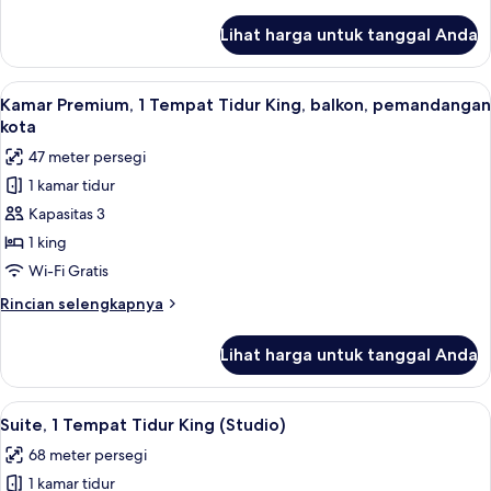
lebih
King,
lanjut
Lihat harga untuk tanggal Anda
untuk
sudut
Kamar
Premium,
Lihat
Kamar Premium, 1 Tempat Tidur King, b
5
1
Kamar Premium, 1 Tempat Tidur King, balkon, pemandangan
semua
Tempat
kota
Tidur
foto
47 meter persegi
King,
untuk
sudut
1 kamar tidur
Kamar
Kapasitas 3
Premium,
1
1 king
Tempat
Wi-Fi Gratis
Tidur
Rincian
Rincian selengkapnya
King,
lebih
balkon,
lanjut
Lihat harga untuk tanggal Anda
untuk
pemandangan
Kamar
kota
Premium,
Lihat
Suite, 1 Tempat Tidur King (Studio) | S
6
1
Suite, 1 Tempat Tidur King (Studio)
semua
Tempat
68 meter persegi
Tidur
foto
King,
1 kamar tidur
untuk