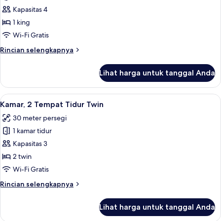
balkon,
Suite,
Kapasitas 4
pemandangan
1
kota
1 king
Tempat
Wi-Fi Gratis
Tidur
Rincian
Rincian selengkapnya
King
lebih
(Studio)
lanjut
Lihat harga untuk tanggal Anda
untuk
Suite,
1
Lihat
Seprai antialergi, minibar, brankas, d
5
Tempat
Kamar, 2 Tempat Tidur Twin
semua
Tidur
30 meter persegi
King
foto
(Studio)
1 kamar tidur
untuk
Kamar,
Kapasitas 3
2
2 twin
Tempat
Wi-Fi Gratis
Tidur
Rincian
Rincian selengkapnya
Twin
lebih
lanjut
Lihat harga untuk tanggal Anda
untuk
Kamar,