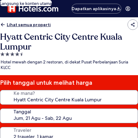
Langsung ke konten utama
Dapatkan aplikasinya
Lihat semua properti
Hyatt Centric City Centre Kuala
Lumpur
Properti
bintang
Hotel mewah dengan 2 restoran, di dekat Pusat Perbelanjaan Suria
4.5
KLCC
Pilih tanggal untuk melihat harga
Ke mana?
Tanggal
Traveler