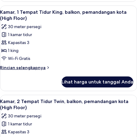
kota
Deluks,
Lihat
Seprai antialergi, minibar, brankas, d
5
2
Kamar, 1 Tempat Tidur King, balkon, pemandangan kota
semua
Tempat
(High Floor)
Tidur
foto
30 meter persegi
Twin,
untuk
balkon,
1 kamar tidur
Kamar,
pemandangan
Kapasitas 3
1
kota
Tempat
1 king
Tidur
Wi-Fi Gratis
King,
Rincian
Rincian selengkapnya
balkon,
lebih
pemandangan
lanjut
Lihat harga untuk tanggal Anda
untuk
kota
Kamar,
(High
1
Lihat
Seprai antialergi, minibar, brankas, d
Floor)
5
Tempat
Kamar, 2 Tempat Tidur Twin, balkon, pemandangan kota
semua
Tidur
(High Floor)
King,
foto
30 meter persegi
balkon,
untuk
pemandangan
1 kamar tidur
Kamar,
kota
Kapasitas 3
2
(High