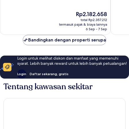
Lumpur
10,
10,
Luar
Luar
Harga
Rp2.182.658
Biasa,
Biasa,
sekarang
1.008
1.002
total Rp2.357.212
Rp2.182.658
ulasan
ulasan
termasuk pajak & biaya lainnya
6 Sep - 7 Sep
Bandingkan dengan properti serupa
Login untuk melihat diskon dan manfaat yang memenuhi
syarat. Lebih banyak reward untuk lebih banyak petualangan!
Login
Daftar sekarang, gratis
Tentang kawasan sekitar