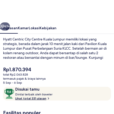
City
Centre
Kuala
belumnya
Berikutnya
Lumpur
97+
Ringkasan
Kamar
Lokasi
Kebijakan
Hyatt Centric City Centre Kuala Lumpur memiliki lokasi yang
strategis, berada dalam jarak 10 menit jalan kaki dari Pavilion Kuala
Lumpur dan Pusat Perbelanjaan Suria KLCC. Setelah bermain air di
kolam renang outdoor, Anda dapat bersantap di salah satu 2
restoran atau bersantai dengan minum di bar/lounge. Kunjungi
KLCC Park dan Menara Kembar Petronas yang hanya berjarak 15
menit berjalan kaki dari hotel mewah ini. . Properti ini berada dekat
Harga
Rp1.870.394
dengan transportasi umum: Stasiun Raja Chulan berjarak 6 menit
saat
total Rp2.063.828
dan Stasiun Bukit Nanas berjarak 6 menit.
ini
termasuk pajak & biaya lainnya
Kolam renang outdoor
Rp1.870.394
5 Sep - 6 Sep
Ulasan
9,6
Disukai tamu
D
dari
Dinilai terbaik oleh traveler
i
Lihat total 331 ulasan
10,
n
Disukai
i
tamu
Fasilitas populer
l