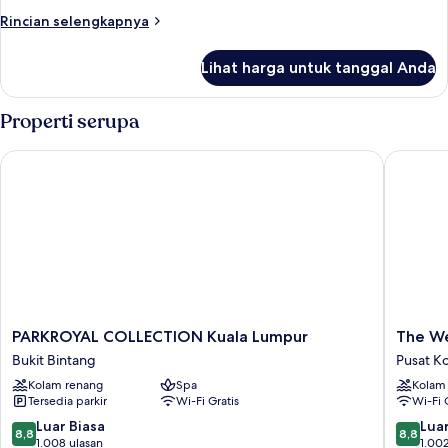
Tidur
Rincian
Rincian selengkapnya
Twin
lebih
(High
lanjut
Lihat harga untuk tanggal Anda
untuk
Floor)
Kamar,
2
Properti serupa
Tempat
Tidur
PARKROYAL COLLECTION Kuala Lumpur
The West
Twin
(High
Floor)
PARKROYAL
The
PARKROYAL COLLECTION Kuala Lumpur
The We
COLLECTION
Westin
Bukit Bintang
Pusat K
Kuala
Kuala
Kolam renang
Spa
Kolam
Lumpur
Lumpur
Tersedia parkir
Wi-Fi Gratis
Wi-Fi 
Bukit
Pusat
Bintang
Kota
8.8
8.8
Luar Biasa
Luar
8,8
8,8
Kuala
dari
dari
1.008 ulasan
1.002