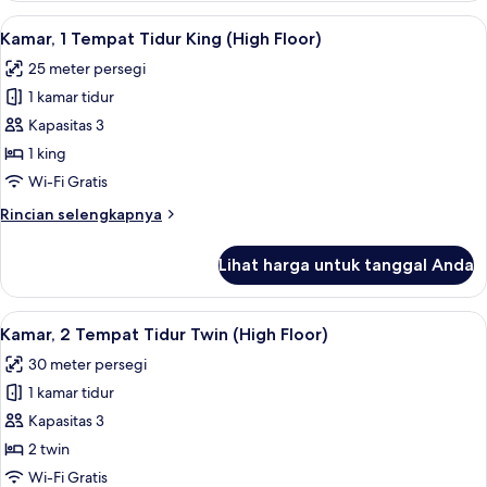
2
Lihat
Seprai antialergi, minibar, brankas, d
4
Tempat
Kamar, 1 Tempat Tidur King (High Floor)
semua
Tidur
25 meter persegi
Twin
foto
1 kamar tidur
untuk
Kamar,
Kapasitas 3
1
1 king
Tempat
Wi-Fi Gratis
Tidur
Rincian
Rincian selengkapnya
King
lebih
(High
lanjut
Lihat harga untuk tanggal Anda
untuk
Floor)
Kamar,
1
Lihat
Seprai antialergi, minibar, brankas, d
4
Tempat
Kamar, 2 Tempat Tidur Twin (High Floor)
semua
Tidur
30 meter persegi
King
foto
(High
1 kamar tidur
untuk
Floor)
Kamar,
Kapasitas 3
2
2 twin
Tempat
Wi-Fi Gratis