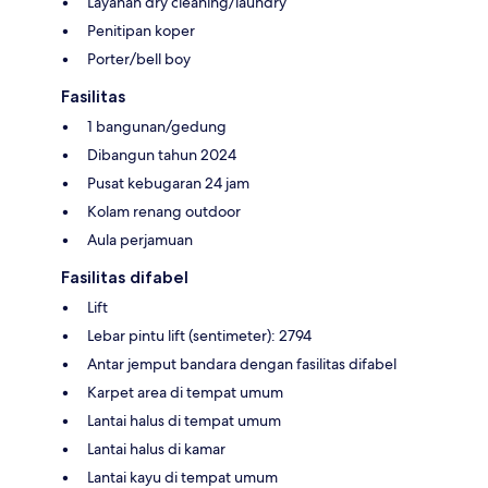
Layanan dry cleaning/laundry
Penitipan koper
Porter/bell boy
Fasilitas
1 bangunan/gedung
Dibangun tahun 2024
Pusat kebugaran 24 jam
Kolam renang outdoor
Aula perjamuan
Fasilitas difabel
Lift
Lebar pintu lift (sentimeter): 2794
Antar jemput bandara dengan fasilitas difabel
Karpet area di tempat umum
Lantai halus di tempat umum
Lantai halus di kamar
Lantai kayu di tempat umum