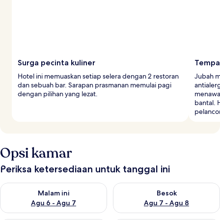
Surga pecinta kuliner
Tempat
Hotel ini memuaskan setiap selera dengan 2 restoran
Jubah m
dan sebuah bar. Sarapan prasmanan memulai pagi
antiale
dengan pilihan yang lezat.
menawar
bantal.
pelanco
Opsi kamar
Periksa ketersediaan untuk tanggal ini
Periksa ketersediaan untuk malam ini Agu 6 - Agu 7
Periksa ketersediaan untuk be
Malam ini
Besok
Agu 6 - Agu 7
Agu 7 - Agu 8