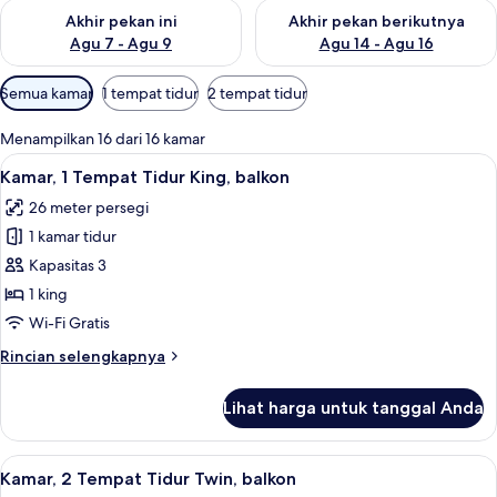
Periksa ketersediaan untuk akhir pekan ini Agu 7 - Agu 9
Periksa ketersediaan untuk ak
Akhir pekan ini
Akhir pekan berikutnya
Agu 7 - Agu 9
Agu 14 - Agu 16
Filter
Semua kamar
1 tempat tidur
2 tempat tidur
tersedia
untuk
Menampilkan 16 dari 16 kamar
kamar
Lihat
Seprai antialergi, minibar, brankas, d
5
Kamar, 1 Tempat Tidur King, balkon
semua
26 meter persegi
foto
1 kamar tidur
untuk
Kamar,
Kapasitas 3
1
1 king
Tempat
Wi-Fi Gratis
Tidur
Rincian
Rincian selengkapnya
King,
lebih
balkon
lanjut
Lihat harga untuk tanggal Anda
untuk
Kamar,
1
Lihat
Seprai antialergi, minibar, brankas, d
5
Tempat
Kamar, 2 Tempat Tidur Twin, balkon
semua
Tidur