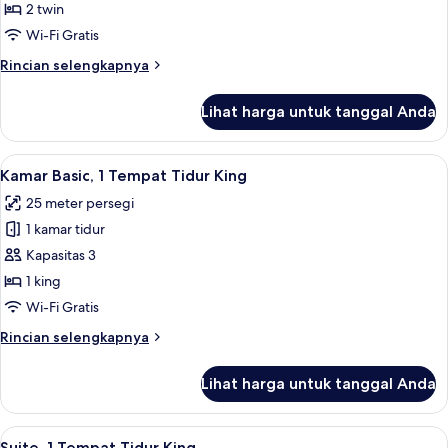
Floor)
Tempat
2 twin
Tidur
Wi-Fi Gratis
Twin,
Rincian
Rincian selengkapnya
balkon,
lebih
pemandangan
lanjut
Lihat harga untuk tanggal Anda
untuk
kota
Kamar,
(High
2
Lihat
Seprai antialergi, minibar, brankas, d
Floor)
5
Tempat
Kamar Basic, 1 Tempat Tidur King
semua
Tidur
25 meter persegi
Twin,
foto
balkon,
1 kamar tidur
untuk
pemandangan
Kamar
Kapasitas 3
kota
Basic,
(High
1 king
Floor)
1
Wi-Fi Gratis
Tempat
Rincian
Rincian selengkapnya
Tidur
lebih
King
lanjut
Lihat harga untuk tanggal Anda
untuk
Kamar
Basic,
Lihat
Suite, 1 Tempat Tidur King | Seprai an
6
1
Suite, 1 Tempat Tidur King