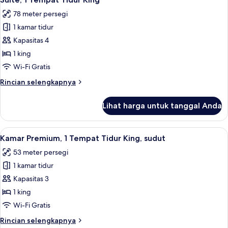
semua
Tempat
78 meter persegi
Tidur
foto
King
1 kamar tidur
untuk
Suite,
Kapasitas 4
1
1 king
Tempat
Wi-Fi Gratis
Tidur
Rincian
Rincian selengkapnya
King
lebih
lanjut
Lihat harga untuk tanggal Anda
untuk
Suite,
1
Lihat
Kamar Premium, 1 Tempat Tidur King, s
6
Tempat
Kamar Premium, 1 Tempat Tidur King, sudut
semua
Tidur
53 meter persegi
King
foto
1 kamar tidur
untuk
Kamar
Kapasitas 3
Premium,
1 king
1
Wi-Fi Gratis
Tempat
Rincian
Rincian selengkapnya
Tidur