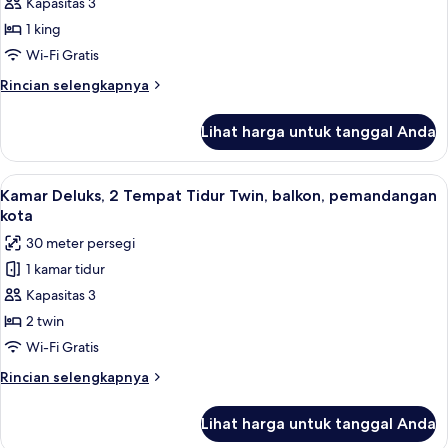
Kapasitas 3
Deluks,
1
1 king
Tempat
Wi-Fi Gratis
Tidur
Rincian
Rincian selengkapnya
King,
lebih
balkon,
lanjut
Lihat harga untuk tanggal Anda
untuk
pemandangan
Kamar
kota
Deluks,
Lihat
Kamar Deluks, 2 Tempat Tidur Twin, ba
4
1
Kamar Deluks, 2 Tempat Tidur Twin, balkon, pemandangan
semua
Tempat
kota
Tidur
foto
30 meter persegi
King,
untuk
balkon,
1 kamar tidur
Kamar
pemandangan
Kapasitas 3
Deluks,
kota
2
2 twin
Tempat
Wi-Fi Gratis
Tidur
Rincian
Rincian selengkapnya
Twin,
lebih
balkon,
lanjut
Lihat harga untuk tanggal Anda
untuk
pemandangan
Kamar