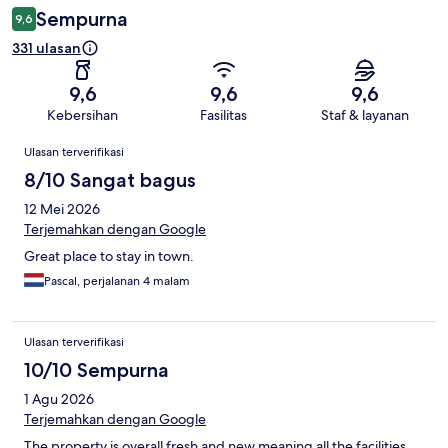
Sempurna
9,6
331 ulasan
9,6
9,6
9,6
Kebersihan
Fasilitas
Staf & layanan
Ulasan
Ulasan terverifikasi
8/10 Sangat bagus
12 Mei 2026
Terjemahkan dengan Google
Great place to stay in town.
Pascal, perjalanan 4 malam
Ulasan terverifikasi
10/10 Sempurna
1 Agu 2026
Terjemahkan dengan Google
The property is overall fresh and new meaning all the facilities