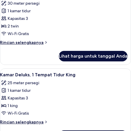
30 meter persegi
King,
foto
balkon
1 kamar tidur
untuk
Kamar,
Kapasitas 3
2
2 twin
Tempat
Wi-Fi Gratis
Tidur
Rincian
Rincian selengkapnya
Twin,
lebih
balkon
lanjut
Lihat harga untuk tanggal Anda
untuk
Kamar,
2
Lihat
Seprai antialergi, minibar, brankas, d
5
Tempat
Kamar Deluks, 1 Tempat Tidur King
semua
Tidur
25 meter persegi
Twin,
foto
balkon
1 kamar tidur
untuk
Kamar
Kapasitas 3
Deluks,
1 king
1
Wi-Fi Gratis
Tempat
Rincian
Rincian selengkapnya
Tidur
lebih