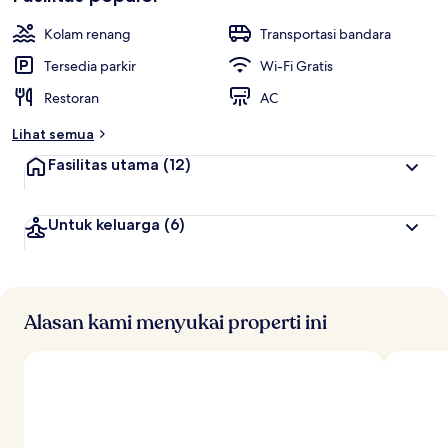
a
i
Kolam renang
Transportasi bandara
t
Tersedia parkir
Wi-Fi Gratis
e
Restoran
AC
r
b
Lihat semua
a
i
Fasilitas utama
(12)
k
o
Untuk keluarga
(6)
l
e
h
t
r
Alasan kami menyukai properti ini
a
v
e
l
e
r