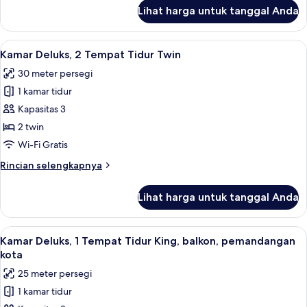
King
lanjut
Lihat harga untuk tanggal Anda
untuk
Kamar
Deluks,
Lihat
Seprai antialergi, minibar, brankas, d
6
1
Kamar Deluks, 2 Tempat Tidur Twin
semua
Tempat
30 meter persegi
Tidur
foto
King
1 kamar tidur
untuk
Kamar
Kapasitas 3
Deluks,
2 twin
2
Wi-Fi Gratis
Tempat
Rincian
Rincian selengkapnya
Tidur
lebih
Twin
lanjut
Lihat harga untuk tanggal Anda
untuk
Kamar
Deluks,
Lihat
Kamar Deluks, 1 Tempat Tidur King, ba
6
2
Kamar Deluks, 1 Tempat Tidur King, balkon, pemandangan
semua
Tempat
kota
Tidur
foto
25 meter persegi
Twin
untuk
1 kamar tidur
Kamar