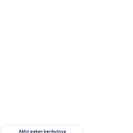
n ini Agu 7 - Agu 9
Periksa ketersediaan untuk akhir pekan berikutnya Agu 14 - A
Akhir pekan berikutnya