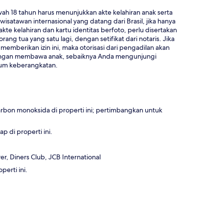
ah 18 tahun harus menunjukkan akte kelahiran anak serta
wisatawan internasional yang datang dari Brasil, jika hanya
kte kelahiran dan kartu identitas berfoto, perlu disertakan
rang tua yang satu lagi, dengan setifikat dari notaris. Jika
 memberikan izin ini, maka otorisasi dari pengadilan akan
 dengan membawa anak, sebaiknya Anda mengunjungi
elum keberangkatan.
rbon monoksida di properti ini; pertimbangkan untuk
 di properti ini.
r, Diners Club, JCB International
erti ini.