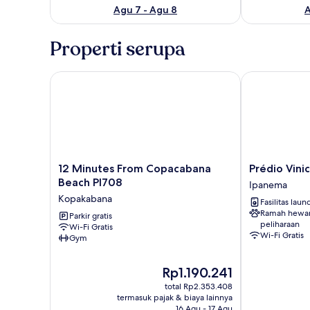
Agu 7 - Agu 8
A
Properti serupa
12 Minutes From Copacabana Beach Pl708
Prédio Viniciu
12
Prédio
12 Minutes From Copacabana
Prédio Vinic
Minutes
Vinicius
Beach Pl708
Ipanema
From
Ipanema
Kopakabana
Fasilitas laun
Copacabana
Ramah hewa
Beach
Parkir gratis
peliharaan
Wi-Fi Gratis
Pl708
Wi-Fi Gratis
Gym
Kopakabana
Harga
Rp1.190.241
sekarang
total Rp2.353.408
Rp1.190.241
termasuk pajak & biaya lainnya
16 Agu - 17 Agu