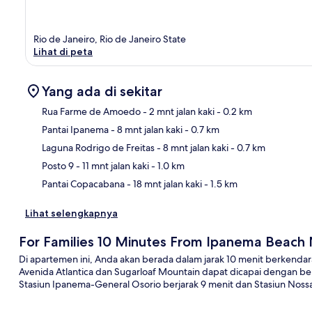
Rio de Janeiro, Rio de Janeiro State
Lihat di peta
Yang ada di sekitar
Rua Farme de Amoedo
- 2 mnt jalan kaki
- 0.2 km
Pantai Ipanema
- 8 mnt jalan kaki
- 0.7 km
Pet
Laguna Rodrigo de Freitas
- 8 mnt jalan kaki
- 0.7 km
Posto 9
- 11 mnt jalan kaki
- 1.0 km
Pantai Copacabana
- 18 mnt jalan kaki
- 1.5 km
Lihat selengkapnya
For Families 10 Minutes From Ipanema Beach
Di apartemen ini, Anda akan berada dalam jarak 10 menit berkendara
Avenida Atlantica dan Sugarloaf Mountain dapat dicapai dengan be
Stasiun Ipanema-General Osorio berjarak 9 menit dan Stasiun Nossa 