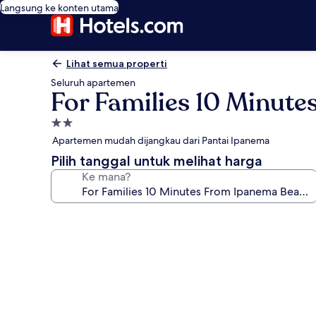
Langsung ke konten utama
Lihat semua properti
Seluruh apartemen
For Families 10 Minut
Properti
bintang
Apartemen mudah dijangkau dari Pantai Ipanema
2.0
Pilih tanggal untuk melihat harga
Ke mana?
Galeri
foto
untuk
For
Families