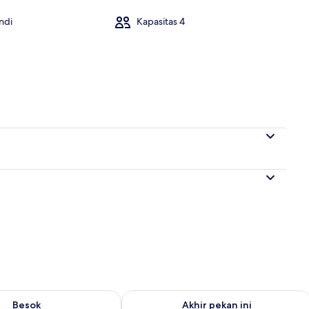
ndi
Kapasitas 4
mar tidur
sediaan untuk besok Agu 8 - Agu 9
Periksa ketersediaan untuk akhir peka
Besok
Akhir pekan ini