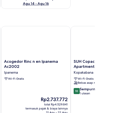
Agu 14 - Agu 16
Acogedor Rinc n en Ipanema Ac2002
SUH Copacabana 111 Pl
Acogedor
SUH
Acogedor Rinc n en Ipanema
SUH Copacabana 111 
Rinc
Copacabana
Ac2002
Apartment
n
111
Ipanema
Kopakabana
en
Plus
Ipanema
Wi-Fi Gratis
Apartment
Wi-Fi Gratis
Bebas asap rokok
Ac2002
Kopakabana
Ipanema
10.0
Sempurna
10
dari
1 ulasan
10,
Harga
Rp2.737.772
Sempurna,
sekarang
total Rp4.529.841
1
Rp2.737.772
termasuk pajak & biaya lainnya
ulasan
21 Agu - 22 Agu