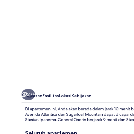
10
Minutes
From
Ipanema
Beach
Ns103
27+
Ringkasan
Fasilitas
Lokasi
Kebijakan
Di apartemen ini, Anda akan berada dalam jarak 10 menit b
Avenida Atlantica dan Sugarloaf Mountain dapat dicapai 
Stasiun Ipanema-General Osorio berjarak 9 menit dan Stasi
Seluruh apartemen