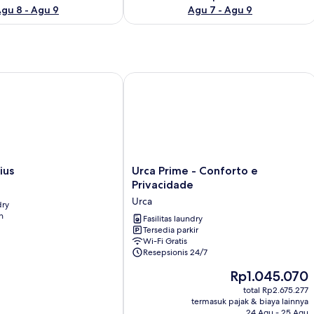
gu 8 - Agu 9
Agu 7 - Agu 9
s
Urca Prime - Conforto e Privacidade
Urca
ius
Urca Prime - Conforto e
Prime
Privacidade
-
Urca
dry
Conforto
n
e
Fasilitas laundry
Tersedia parkir
Privacidade
Wi-Fi Gratis
Urca
Resepsionis 24/7
Harga
Rp1.045.070
sekarang
total Rp2.675.277
Rp1.045.070
termasuk pajak & biaya lainnya
24 Agu - 25 Agu