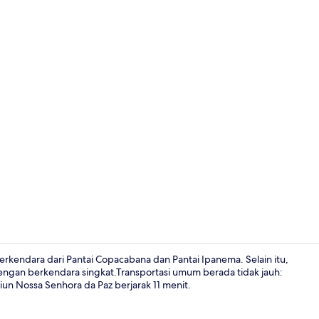
Rumah | 2 ka
erkendara dari Pantai Copacabana dan Pantai Ipanema. Selain itu,
dengan berkendara singkat.Transportasi umum berada tidak jauh:
un Nossa Senhora da Paz berjarak 11 menit.
Rumah | 2 ka