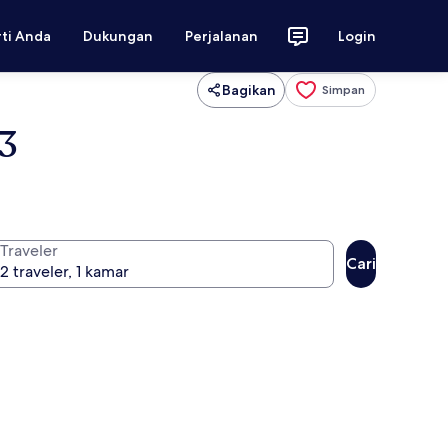
rti Anda
Dukungan
Perjalanan
Login
Bagikan
Simpan
03
Traveler
Cari