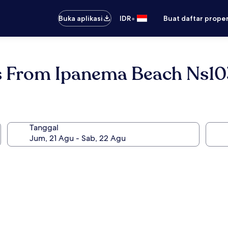
•
Buka aplikasi
IDR
Buat daftar prope
es From Ipanema Beach Ns1
Tanggal