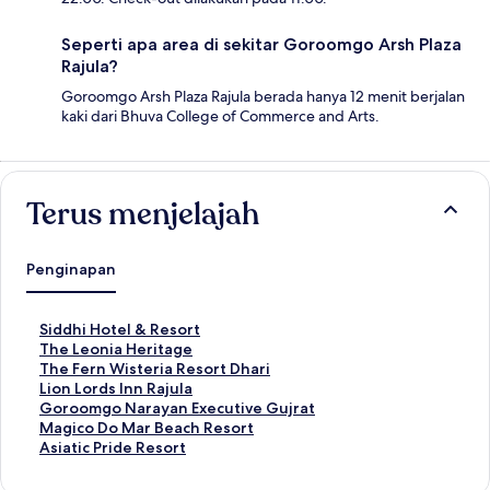
Seperti apa area di sekitar Goroomgo Arsh Plaza
Rajula?
Goroomgo Arsh Plaza Rajula berada hanya 12 menit berjalan
kaki dari Bhuva College of Commerce and Arts.
Terus menjelajah
Penginapan
T
Siddhi Hotel & Resort
a
T
The Leonia Heritage
u
a
T
The Fern Wisteria Resort Dhari
t
u
a
T
Lion Lords Inn Rajula
a
t
u
a
T
Goroomgo Narayan Executive Gujrat
n
a
t
u
a
T
Magico Do Mar Beach Resort
S
n
a
t
u
a
T
Asiatic Pride Resort
t
S
n
a
t
u
a
a
t
S
n
a
t
u