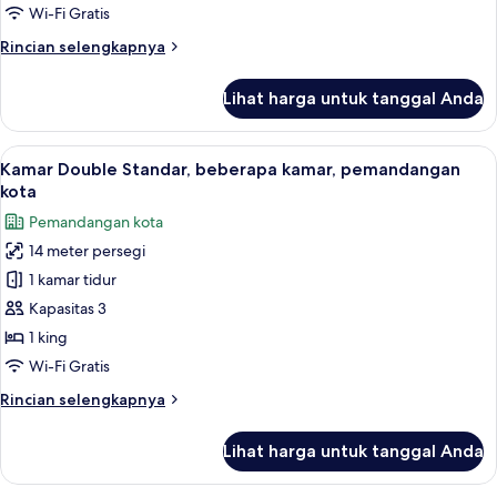
pemandangan
Wi-Fi Gratis
kota
Rincian
Rincian selengkapnya
lebih
lanjut
Lihat harga untuk tanggal Anda
untuk
Kamar
Double
Lihat
Wi-Fi gratis dan seprai linen
4
Standar,
Kamar Double Standar, beberapa kamar, pemandangan
semua
pemandangan
kota
kota
foto
Pemandangan kota
untuk
14 meter persegi
Kamar
1 kamar tidur
Double
Standar,
Kapasitas 3
beberapa
1 king
kamar,
Wi-Fi Gratis
pemandangan
Rincian
Rincian selengkapnya
kota
lebih
lanjut
Lihat harga untuk tanggal Anda
untuk
Kamar