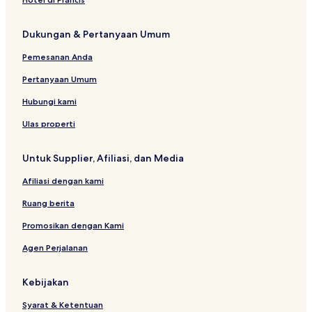
r
g
a
a
y
B
d
t
e
R
j
a
e
e
Dukungan & Pertanyaan Umum
e
u
n
a
R
s
l
E
c
e
Pemesanan Anda
o
a
x
h
s
r
e
R
o
Pertanyaan Umum
t
c
e
r
D
u
s
t
Hubungi kami
h
t
o
a
i
r
Ulas properti
r
v
t
i
e
Untuk Supplier, Afiliasi, dan Media
G
u
Afiliasi dengan kami
j
r
Ruang berita
a
t
Promosikan dengan Kami
Agen Perjalanan
Kebijakan
Syarat & Ketentuan