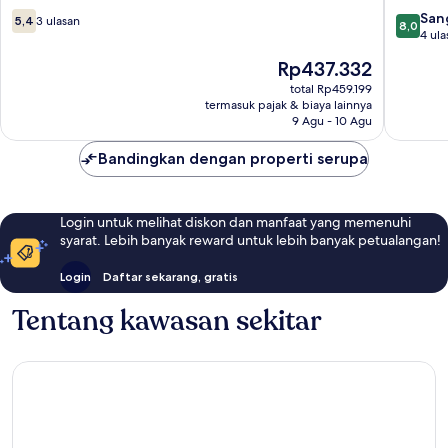
Amreli
5.4
8.0
San
5,4
3 ulasan
8,0
dari
dari
4 ula
10,
10,
Harga
Rp437.332
3
Sangat
sekarang
ulasan
Baik,
total Rp459.199
Rp437.332
termasuk pajak & biaya lainnya
4
9 Agu - 10 Agu
ulasan
Bandingkan dengan properti serupa
Login untuk melihat diskon dan manfaat yang memenuhi
syarat. Lebih banyak reward untuk lebih banyak petualangan!
Login
Daftar sekarang, gratis
Tentang kawasan sekitar