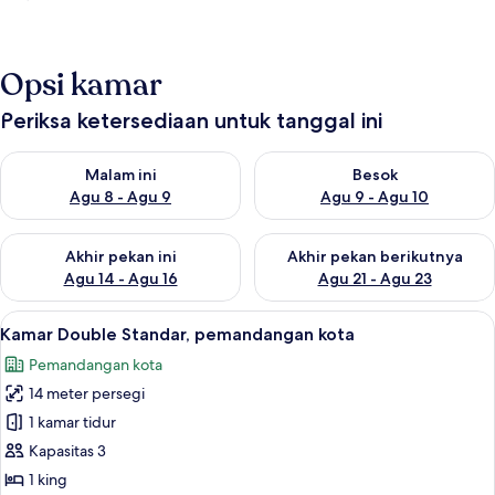
Opsi kamar
Periksa ketersediaan untuk tanggal ini
Periksa ketersediaan untuk malam ini Agu 8 - Agu 9
Periksa ketersediaan untuk be
Malam ini
Besok
Agu 8 - Agu 9
Agu 9 - Agu 10
Periksa ketersediaan untuk akhir pekan ini Agu 14 - Agu 16
Periksa ketersediaan untuk ak
Akhir pekan ini
Akhir pekan berikutnya
Agu 14 - Agu 16
Agu 21 - Agu 23
Lihat
Wi-Fi gratis dan seprai linen
4
Kamar Double Standar, pemandangan kota
semua
Pemandangan kota
foto
14 meter persegi
untuk
Kamar
1 kamar tidur
Double
Kapasitas 3
Standar,
1 king