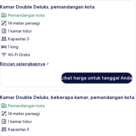
Double
Lihat
Wi-Fi gratis dan seprai linen
4
Standar,
Kamar Double Deluks, pemandangan kota
semua
beberapa
Pemandangan kota
kamar,
foto
pemandangan
14 meter persegi
untuk
kota
Kamar
1 kamar tidur
Double
Kapasitas 3
Deluks,
1 king
pemandangan
Wi-Fi Gratis
kota
Rincian
Rincian selengkapnya
lebih
lanjut
Lihat harga untuk tanggal Anda
untuk
Kamar
Double
Lihat
Wi-Fi gratis dan seprai linen
4
Deluks,
Kamar Double Deluks, beberapa kamar, pemandangan kota
semua
pemandangan
Pemandangan kota
kota
foto
14 meter persegi
untuk
Kamar
1 kamar tidur
Double
Kapasitas 3
Deluks,