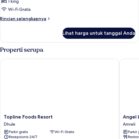
1 king
beberapa
Wi-Fi Gratis
kamar,
Rincian
Rincian selengkapnya
pemandangan
lebih
kota
lanjut
Lihat harga untuk tanggal Anda
untuk
Kamar
Double
Properti serupa
Deluks,
beberapa
Topline Foods Resort
Angel Lo
kamar,
pemandangan
kota
Topline
Angel
Topline Foods Resort
Angel 
Foods
Lords
Dhule
Amreli
Resort
Eco
Parkir gratis
Wi-Fi Gratis
Parkir 
Dhule
Inn
Resepsionis 24/7
Restor
Amreli