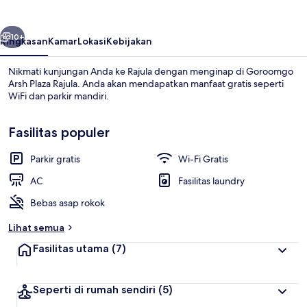
Rajula
belumnya
Berikutnya
10+
Ringkasan
Kamar
Lokasi
Kebijakan
Nikmati kunjungan Anda ke Rajula dengan menginap di Goroomgo
Arsh Plaza Rajula. Anda akan mendapatkan manfaat gratis seperti
WiFi dan parkir mandiri.
Fasilitas populer
Parkir gratis
Wi-Fi Gratis
AC
Fasilitas laundry
Eksterior
Bebas asap rokok
Lihat semua
Fasilitas utama
(7)
Seperti di rumah sendiri
(5)