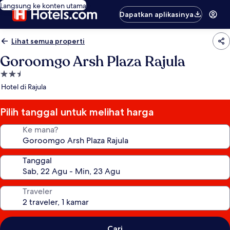
Langsung ke konten utama
Dapatkan aplikasinya
Lihat semua properti
Goroomgo Arsh Plaza Rajula
Properti
bintang
Hotel di Rajula
2.5
Pilih tanggal untuk melihat harga
Ke mana?
Tanggal
Traveler
Cari