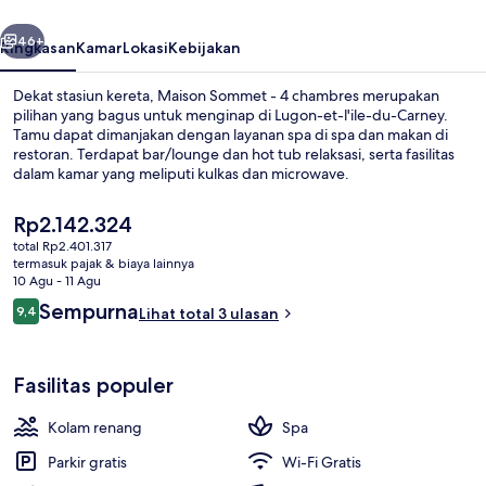
chambres
belumnya
Berikutnya
46+
Ringkasan
Kamar
Lokasi
Kebijakan
Dekat stasiun kereta, Maison Sommet - 4 chambres merupakan
pilihan yang bagus untuk menginap di Lugon-et-l'ile-du-Carney.
Tamu dapat dimanjakan dengan layanan spa di spa dan makan di
restoran. Terdapat bar/lounge dan hot tub relaksasi, serta fasilitas
dalam kamar yang meliputi kulkas dan microwave.
Harga
Rp2.142.324
saat
total Rp2.401.317
ini
termasuk pajak & biaya lainnya
Eksterior
Rp2.142.324
10 Agu - 11 Agu
Ulasan
Sempurna
9,4
Lihat total 3 ulasan
9,4 dari 10
Fasilitas populer
Kolam renang
Spa
Parkir gratis
Wi-Fi Gratis