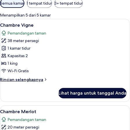
Filter
Semua kamar
1 tempat tidur
3+ tempat tidur
tersedia
untuk
Menampilkan 5 dari 5 kamar
kamar
Lihat
Meja kerja, ruang kerja ramah laptop,
14
Chambre Vigne
semua
Pemandangan taman
foto
38 meter persegi
untuk
Chambre
1 kamar tidur
Vigne
Kapasitas 2
1 king
Wi-Fi Gratis
Rincian
Rincian selengkapnya
lebih
lanjut
Lihat harga untuk tanggal Anda
untuk
Chambre
Vigne
Lihat
Meja kerja, ruang kerja ramah laptop,
10
Chambre Merlot
semua
Pemandangan taman
foto
20 meter persegi
untuk