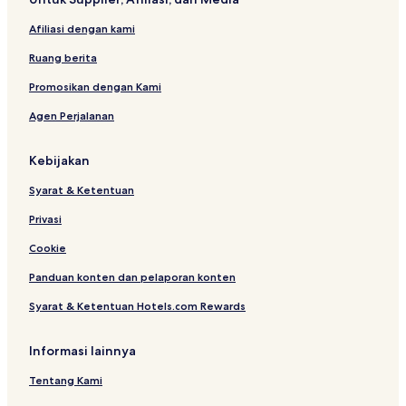
e
e
a
Afiliasi dengan kami
u
x
Ruang berita
-
B
Promosikan dengan Kami
a
Agen Perjalanan
s
s
i
Kebijakan
n
s
Syarat & Ketentuan
à
F
Privasi
l
o
Cookie
t
Panduan konten dan pelaporan konten
Syarat & Ketentuan Hotels.com Rewards
Informasi lainnya
Tentang Kami