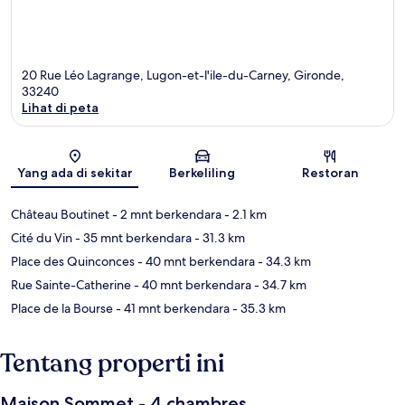
20 Rue Léo Lagrange, Lugon-et-l'ile-du-Carney, Gironde,
33240
Lihat di peta
Peta
Yang ada di sekitar
Berkeliling
Restoran
Château Boutinet
- 2 mnt berkendara
- 2.1 km
Cité du Vin
- 35 mnt berkendara
- 31.3 km
Place des Quinconces
- 40 mnt berkendara
- 34.3 km
Rue Sainte-Catherine
- 40 mnt berkendara
- 34.7 km
Place de la Bourse
- 41 mnt berkendara
- 35.3 km
Tentang properti ini
Maison Sommet - 4 chambres