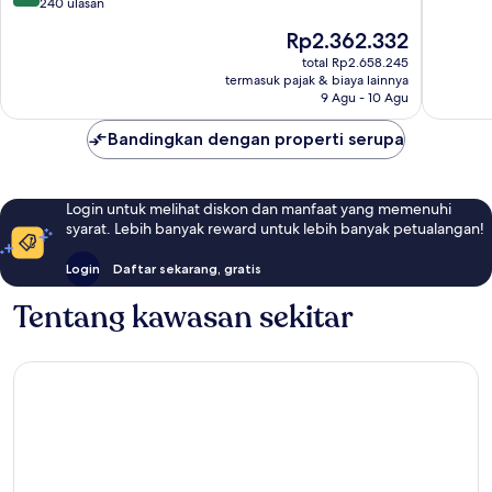
Bazas
dari
Sempur
240 ulasan
10,
12
Harga
Rp2.362.332
Luar
ulasan
sekarang
Biasa,
total Rp2.658.245
Rp2.362.332
termasuk pajak & biaya lainnya
240
9 Agu - 10 Agu
ulasan
Bandingkan dengan properti serupa
Login untuk melihat diskon dan manfaat yang memenuhi
syarat. Lebih banyak reward untuk lebih banyak petualangan!
Login
Daftar sekarang, gratis
Tentang kawasan sekitar