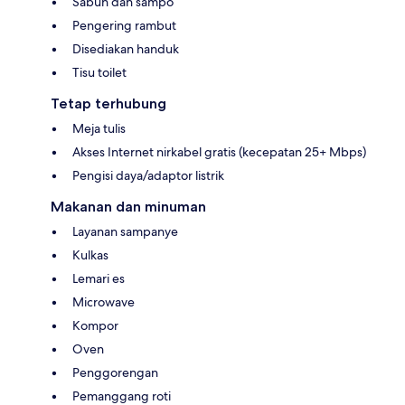
Sabun dan sampo
Pengering rambut
Disediakan handuk
Tisu toilet
Tetap terhubung
Meja tulis
Akses Internet nirkabel gratis (kecepatan 25+ Mbps)
Pengisi daya/adaptor listrik
Makanan dan minuman
Layanan sampanye
Kulkas
Lemari es
Microwave
Kompor
Oven
Penggorengan
Pemanggang roti