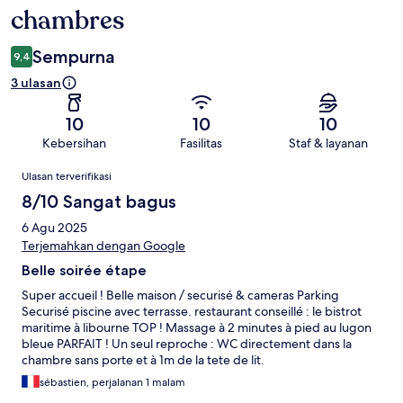
chambres
Sempurna
9,4
3 ulasan
10
10
10
Kebersihan
Fasilitas
Staf & layanan
Ulasan
Ulasan terverifikasi
8/10 Sangat bagus
6 Agu 2025
Terjemahkan dengan Google
Belle soirée étape
Super accueil ! Belle maison / securisé & cameras Parking
Securisé piscine avec terrasse. restaurant conseillé : le bistrot
maritime à libourne TOP ! Massage à 2 minutes à pied au lugon
bleue PARFAIT ! Un seul reproche : WC directement dans la
chambre sans porte et à 1m de la tete de lit.
sébastien, perjalanan 1 malam