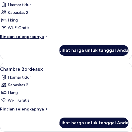
Chambre
1 kamar tidur
Merlot
Kapasitas 2
1 king
Wi-Fi Gratis
Rincian
Rincian selengkapnya
lebih
lanjut
Lihat harga untuk tanggal Anda
untuk
Chambre
Merlot
Lihat
Meja kerja, ruang kerja ramah laptop,
11
Chambre Bordeaux
semua
1 kamar tidur
foto
Kapasitas 2
untuk
Chambre
1 king
Bordeaux
Wi-Fi Gratis
Rincian
Rincian selengkapnya
lebih
lanjut
Lihat harga untuk tanggal Anda
untuk
Chambre