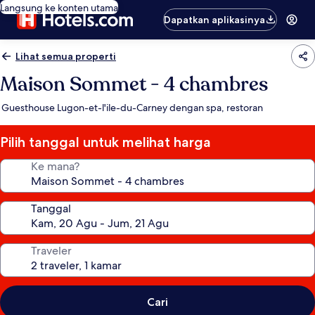
Langsung ke konten utama
Dapatkan aplikasinya
Lihat semua properti
Maison Sommet - 4 chambres
Guesthouse Lugon-et-l'ile-du-Carney dengan spa, restoran
Pilih tanggal untuk melihat harga
Ke mana?
Tanggal
Traveler
Cari