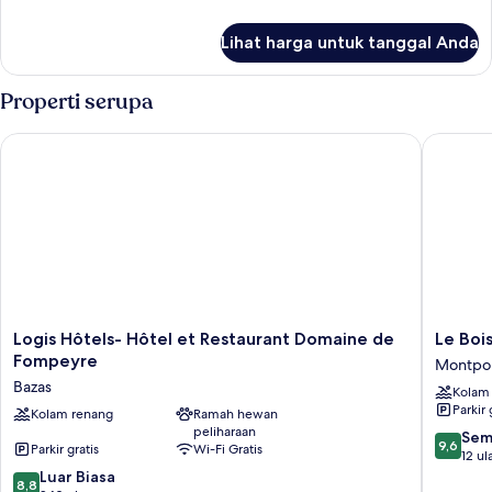
cuisine
lebih
lanjut
Lihat harga untuk tanggal Anda
untuk
Hébergement
4
Properti serupa
chambres
-
Logis Hôtels- Hôtel et Restaurant Domaine de Fompeyre
Le Bois 
cuisine
Logis
Le
Logis Hôtels- Hôtel et Restaurant Domaine de
Le Boi
Hôtels-
Bois
Fompeyre
Montpou
Hôtel
de
Bazas
Kolam
et
Montpou
Parkir 
Restaurant
Kolam renang
Ramah hewan
Montpou
peliharaan
Domaine
9.6
Sem
9,6
Parkir gratis
Wi-Fi Gratis
de
dari
12 ul
Fompeyre
8.8
10,
Luar Biasa
8,8