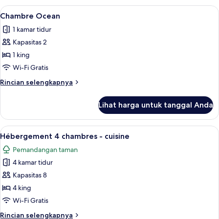
Bordeaux
Lihat
Meja kerja, ruang kerja ramah laptop,
10
Chambre Ocean
semua
1 kamar tidur
foto
Kapasitas 2
untuk
Chambre
1 king
Ocean
Wi-Fi Gratis
Rincian
Rincian selengkapnya
lebih
lanjut
Lihat harga untuk tanggal Anda
untuk
Chambre
Ocean
Lihat
Hébergement 4 chambres - cuisine | Me
12
Hébergement 4 chambres - cuisine
semua
Pemandangan taman
foto
4 kamar tidur
untuk
Hébergement
Kapasitas 8
4
4 king
chambres
Wi-Fi Gratis
-
Rincian
Rincian selengkapnya