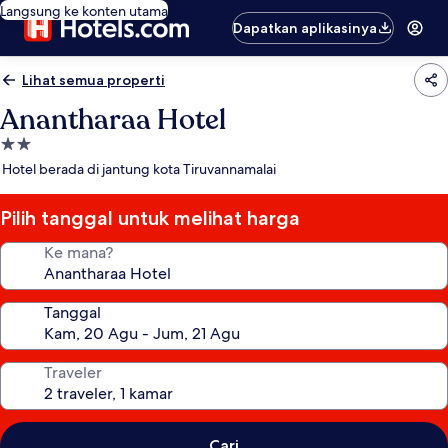
Langsung ke konten utama
Dapatkan aplikasinya
Lihat semua properti
Anantharaa Hotel
Properti
bintang
Hotel berada di jantung kota Tiruvannamalai
2.0
Pilih tanggal untuk melihat harga
Ke mana?
Tanggal
Traveler
Cari