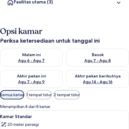
Fasilitas utama
(3)
Opsi kamar
Periksa ketersediaan untuk tanggal ini
Periksa ketersediaan untuk malam ini Agu 6 - Agu 7
Periksa ketersediaan untuk be
Malam ini
Besok
Agu 6 - Agu 7
Agu 7 - Agu 8
Periksa ketersediaan untuk akhir pekan ini Agu 7 - Agu 9
Periksa ketersediaan untuk ak
Akhir pekan ini
Akhir pekan berikutnya
Agu 7 - Agu 9
Agu 14 - Agu 16
Filter
Semua kamar
1 tempat tidur
2 tempat tidur
tersedia
untuk
Menampilkan 8 dari 8 kamar
kamar
Lihat
Kamar Standar | Meja kerja, Wi-Fi grati
8
Kamar Standar
semua
20 meter persegi
foto