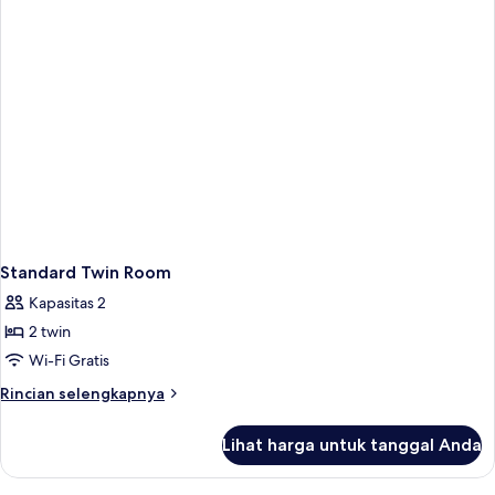
Standard Twin Room
Kapasitas 2
2 twin
Wi-Fi Gratis
Rincian
Rincian selengkapnya
lebih
lanjut
Lihat harga untuk tanggal Anda
untuk
Standard
Twin