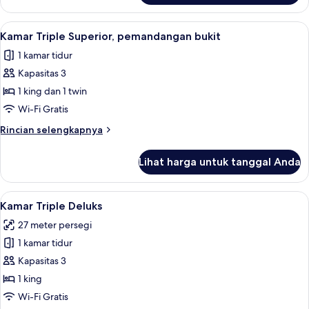
Kamar
Twin
Lihat
Meja kerja, Wi-Fi gratis, dan seprai lin
7
Standar
Kamar Triple Superior, pemandangan bukit
semua
1 kamar tidur
foto
Kapasitas 3
untuk
Kamar
1 king dan 1 twin
Triple
Wi-Fi Gratis
Superior,
Rincian
Rincian selengkapnya
pemandangan
lebih
bukit
lanjut
Lihat harga untuk tanggal Anda
untuk
Kamar
Triple
Lihat
Meja kerja, Wi-Fi gratis, dan seprai lin
7
Superior,
Kamar Triple Deluks
semua
pemandangan
27 meter persegi
bukit
foto
1 kamar tidur
untuk
Kamar
Kapasitas 3
Triple
1 king
Deluks
Wi-Fi Gratis