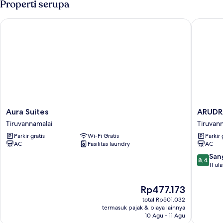
Properti serupa
Room
Aura Suites
ARUDRA
Aura
ARUDR
Aura Suites
ARUDR
Suites
RESIDE
Tiruvannamalai
Tiruvan
Tiruvannamalai
Tiruvan
Parkir gratis
Wi-Fi Gratis
Parkir 
AC
Fasilitas laundry
AC
8.4
San
8,4
dari
11 ul
10,
Sangat
Harga
Rp477.173
Baik,
sekarang
total Rp501.032
11
Rp477.173
termasuk pajak & biaya lainnya
ulasan
10 Agu - 11 Agu