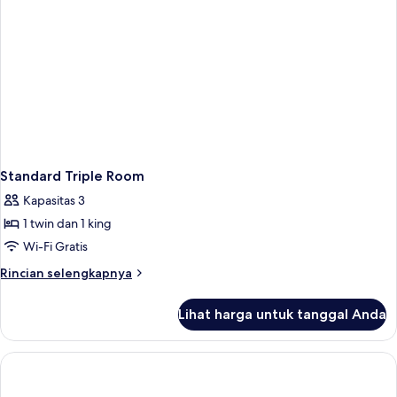
Standard Triple Room
Kapasitas 3
1 twin dan 1 king
Wi-Fi Gratis
Rincian
Rincian selengkapnya
lebih
lanjut
Lihat harga untuk tanggal Anda
untuk
Standard
Triple
Room