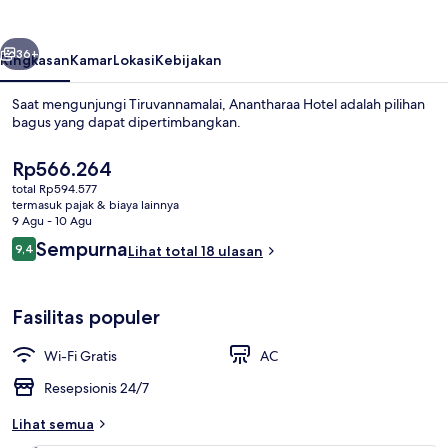
belumnya
Berikutnya
36+
Ringkasan
Kamar
Lokasi
Kebijakan
Saat mengunjungi Tiruvannamalai, Anantharaa Hotel adalah pilihan
bagus yang dapat dipertimbangkan.
Harga
Rp566.264
saat
total Rp594.577
ini
termasuk pajak & biaya lainnya
Rp566.264
9 Agu - 10 Agu
Ulasan
Sempurna
9,4
Lihat total 18 ulasan
9,4 dari 10
Bagian depan properti
Fasilitas populer
Wi-Fi Gratis
AC
Resepsionis 24/7
Lihat semua