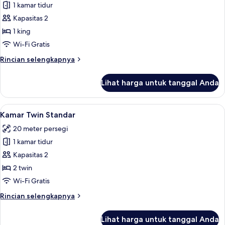
1 kamar tidur
untuk
Kamar
Kapasitas 2
Standar
1 king
Wi-Fi Gratis
Rincian
Rincian selengkapnya
lebih
lanjut
Lihat harga untuk tanggal Anda
untuk
Kamar
Standar
Lihat
Kamar Twin Standar | Meja kerja, Wi-Fi 
5
Kamar Twin Standar
semua
20 meter persegi
foto
1 kamar tidur
untuk
Kamar
Kapasitas 2
Twin
2 twin
Standar
Wi-Fi Gratis
Rincian
Rincian selengkapnya
lebih
lanjut
Lihat harga untuk tanggal Anda
untuk