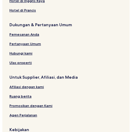
Hotel di Inggris Raya
s
y
n
A
a
e
t
s
a
c
N
y
r
e
Hotel di Prancis
L
r
y
H
a
s
l
u
R
o
a
Dukungan & Pertanyaan Umum
x
e
m
u
s
e
Pemesanan Anda
r
i
S
y
d
t
Pertanyaan Umum
H
e
a
o
n
y
Hubungi kami
t
c
T
e
y
i
Ulas properti
l
r
u
Untuk Supplier, Afiliasi, dan Media
v
a
Afiliasi dengan kami
n
n
Ruang berita
a
m
Promosikan dengan Kami
a
Agen Perjalanan
l
a
i
Kebijakan