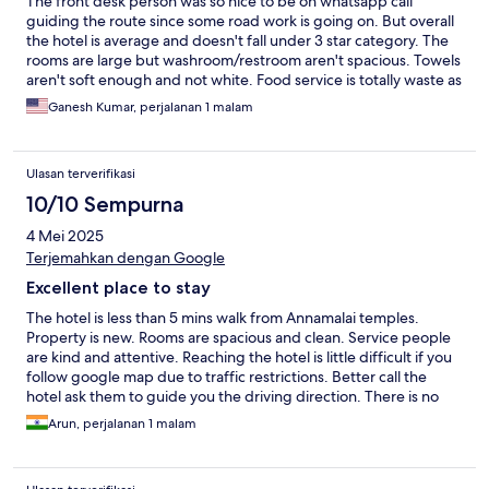
The front desk person was so nice to be on whatsapp call
guiding the route since some road work is going on. But overall
the hotel is average and doesn't fall under 3 star category. The
rooms are large but washroom/restroom aren't spacious. Towels
aren't soft enough and not white. Food service is totally waste as
they weren't nearby. We need to walk 5 to 10 mnts.
Ganesh Kumar, perjalanan 1 malam
Ulasan terverifikasi
10/10 Sempurna
4 Mei 2025
Terjemahkan dengan Google
Excellent place to stay
The hotel is less than 5 mins walk from Annamalai temples.
Property is new. Rooms are spacious and clean. Service people
are kind and attentive. Reaching the hotel is little difficult if you
follow google map due to traffic restrictions. Better call the
hotel ask them to guide you the driving direction. There is no
inhouse restaurants. Room service will get us food from outside.
Arun, perjalanan 1 malam
The complimentary minitiffin is good. There is no dental kit and
hair dryer in the room.