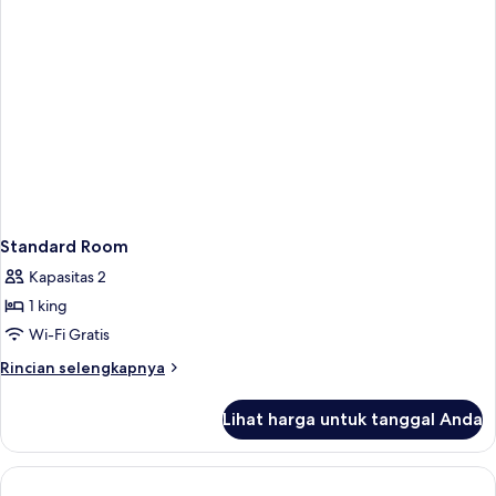
Standard Room
Kapasitas 2
1 king
Wi-Fi Gratis
Rincian
Rincian selengkapnya
lebih
lanjut
Lihat harga untuk tanggal Anda
untuk
Standard
Room