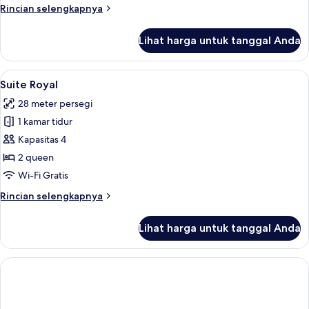
Rincian
Rincian selengkapnya
lebih
lanjut
Lihat harga untuk tanggal Anda
untuk
Kamar
Triple
Lihat
Suite Royal | Meja kerja, Wi-Fi gratis, 
7
Deluks
Suite Royal
semua
28 meter persegi
foto
1 kamar tidur
untuk
Suite
Kapasitas 4
Royal
2 queen
Wi-Fi Gratis
Rincian
Rincian selengkapnya
lebih
lanjut
Lihat harga untuk tanggal Anda
untuk
Suite
Royal