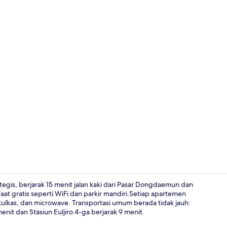
Kamar Twin C
, berjarak 15 menit jalan kaki dari Pasar Dongdaemun dan
 gratis seperti WiFi dan parkir mandiri.Setiap apartemen
 kulkas, dan microwave. Transportasi umum berada tidak jauh:
Kamar Twin S
nit dan Stasiun Euljiro 4-ga berjarak 9 menit.