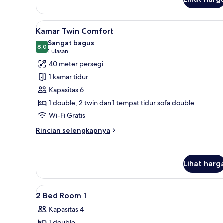
untuk
Rokok
Kamar
Twin
Lihat
Kamar Twin Comfort | Area kel
14
Standar,
Kamar Twin Comfort
semua
2
Sangat bagus
Tempat
foto
8,0
8,0 dari 10
(1
1 ulasan
Tidur
untuk
ulasan)
40 meter persegi
Double,
Kamar
Bebas
1 kamar tidur
Twin
Asap
Kapasitas 6
Rokok
Comfort
1 double, 2 twin dan 1 tempat tidur sofa double
Wi-Fi Gratis
Rincian
Rincian selengkapnya
lebih
lanjut
untuk
Lihat harg
Kamar
Twin
Comfort
Lihat
Tirai kedap cahaya, setrika/mej
14
2 Bed Room 1
semua
Kapasitas 4
foto
1 double