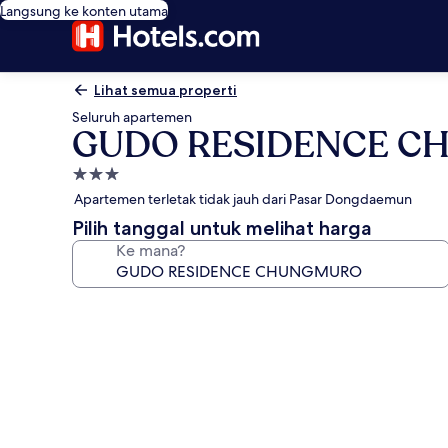
Langsung ke konten utama
Lihat semua properti
Seluruh apartemen
GUDO RESIDENCE 
Properti
bintang
Apartemen terletak tidak jauh dari Pasar Dongdaemun
3.0
Pilih tanggal untuk melihat harga
Ke mana?
Galeri
foto
untuk
GUDO
RESIDENCE