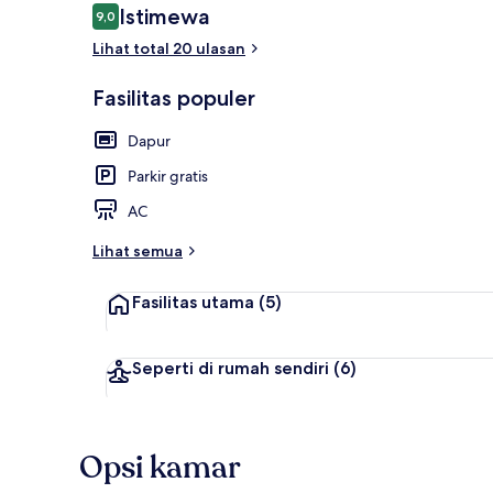
Ulasan
Istimewa
9,0
9,0 dari 10
Lihat total 20 ulasan
Eksterior
Fasilitas populer
Dapur
Parkir gratis
AC
Lihat semua
Fasilitas utama
(5)
Seperti di rumah sendiri
(6)
Opsi kamar