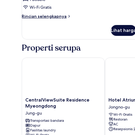
untuk
2
Wi-Fi Gratis
Bed
Rincian
Rincian selengkapnya
Room
lebih
lanjut
1
Lihat harg
untuk
2
Bed
Properti serupa
Room
1
CentralViewSuite Residence Myeongdong
Hotel Atrium
CentralViewSuite
Hotel
CentralViewSuite Residence
Hotel Atri
Residence
Atrium
Myeongdong
Jongno-gu
Myeongdong
Seoul
Jung-gu
Wi-Fi Gratis
Jung-
Jongno
Restoran
gu
Transportasi bandara
Jongno-
AC
Dapur
gu
Resepsionis 
Fasilitas laundry