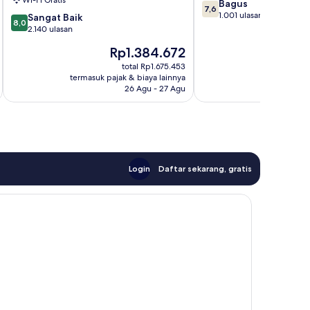
Wi-Fi Gratis
7.6
Bagus
7,6
dari
1.001 ulasan
8.0
Sangat Baik
8,0
10,
dari
2.140 ulasan
Bagus,
10,
Harga
H
Rp1.384.672
R
1.001
Sangat
sekarang
s
ulasan
Baik,
total Rp1.675.453
Rp1.384.672
R
termasuk pajak & biaya lainnya
termasuk paj
2.140
26 Agu - 27 Agu
ulasan
Login
Daftar sekarang, gratis