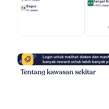
Wi-Fi Gratis
8.4
Sangat B
8,4
dari
1.003 ulasa
7.8
Bagus
7,8
10,
dari
12 ulasan
Sangat
10,
Baik,
Bagus,
1.003
12
ulasan
ulasan
Login untuk melihat diskon dan man
banyak reward untuk lebih banyak p
Tentang kawasan sekitar