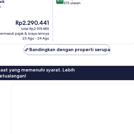
8,0
aik
dari
373 ulasan
n
10,
Sangat
Baik,
Harga
Rp2.290.441
373
sekarang
total Rp2.519.485
ulasan
Rp2.290.441
termasuk pajak & biaya lainnya
23 Agu - 24 Agu
Bandingkan dengan properti serupa
faat yang memenuhi syarat. Lebih
etualangan!