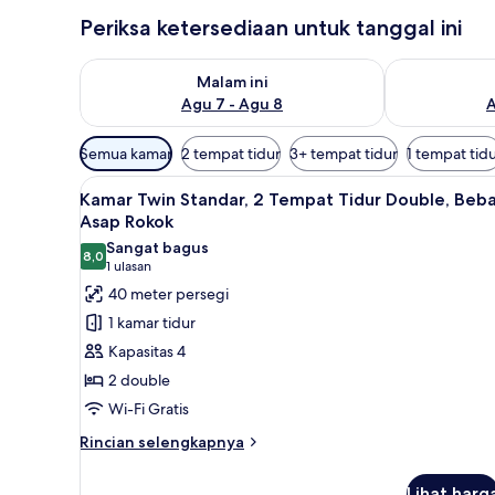
Periksa ketersediaan untuk tanggal ini
Periksa ketersediaan untuk malam ini Agu 7 - Agu 8
Periksa keter
Malam ini
Agu 7 - Agu 8
A
Filter
Semua kamar
2 tempat tidur
3+ tempat tidur
1 tempat tid
tersedia
Lihat
Kamar Twin Standar, 2 Tempat 
untuk
16
Kamar Twin Standar, 2 Tempat Tidur Double, Beb
semua
kamar
Asap Rokok
foto
Sangat bagus
8,0
untuk
8,0 dari 10
(1
1 ulasan
Kamar
ulasan)
40 meter persegi
Twin
1 kamar tidur
Standar,
Kapasitas 4
2
2 double
Tempat
Wi-Fi Gratis
Tidur
Double,
Rincian
Rincian selengkapnya
lebih
Bebas
lanjut
Asap
Lihat harg