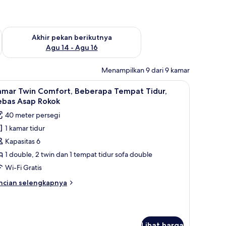
n ini Agu 7 - Agu 9
Periksa ketersediaan untuk akhir pekan berikutnya Agu 14 - A
Akhir pekan berikutnya
Agu 14 - Agu 16
Menampilkan 9 dari 9 kamar
TV
ihat
Kamar Twin Comfort, Beberapa Tempat Tidur, 
12
amar Twin Comfort, Beberapa Tempat Tidur,
emua
ebas Asap Rokok
oto
40 meter persegi
ntuk
1 kamar tidur
amar
Kapasitas 6
win
omfort,
1 double, 2 twin dan 1 tempat tidur sofa double
eberapa
Wi-Fi Gratis
empat
ncian
ncian selengkapnya
idur,
bih
ebas
njut
tuk
sap
amar
okok
Lihat harga