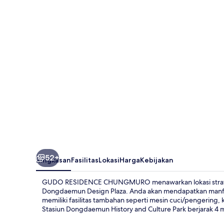
CHUNGMURO
52+
Ringkasan
Fasilitas
Lokasi
Harga
Kebijakan
GUDO RESIDENCE CHUNGMURO menawarkan lokasi strategis
Dongdaemun Design Plaza. Anda akan mendapatkan manfaat
memiliki fasilitas tambahan seperti mesin cuci/pengering,
Stasiun Dongdaemun History and Culture Park berjarak 4 me