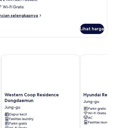
ntuk
Wi-Fi Gratis
ed
ncian
ncian selengkapnya
oom
bih
njut
Lihat harga
tuk
ed
oom
Western Coop Residence Dongdaemun
Hyundai Residence Seo
Western
Hyundai
Western Coop Residence
Hyundai Residence S
Coop
Residence
Dongdaemun
Jung-gu
Residence
Seoul
Jung-gu
Parkir gratis
Dongdaemun
Jung-
Wi-Fi Gratis
Jung-
Dapur kecil
gu
AC
Fasilitas laundry
gu
Fasilitas laundry
Parkir gratis