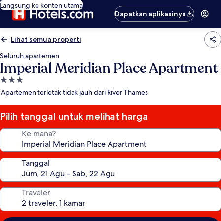
Langsung ke konten utama
Dapatkan aplikasinya
Lihat semua properti
Seluruh apartemen
Imperial Meridian Place Apartment
Properti
bintang
Apartemen terletak tidak jauh dari River Thames
3.0
Pilih tanggal untuk melihat harga
Ke mana?
Tanggal
Traveler