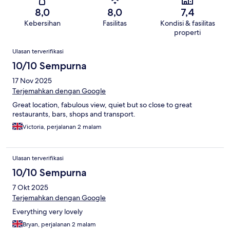
8,0
8,0
7,4
Kebersihan
Fasilitas
Kondisi & fasilitas
properti
Ulasan
Ulasan terverifikasi
10/10 Sempurna
17 Nov 2025
Terjemahkan dengan Google
Great location, fabulous view, quiet but so close to great
restaurants, bars, shops and transport.
Victoria, perjalanan 2 malam
Ulasan terverifikasi
10/10 Sempurna
7 Okt 2025
Terjemahkan dengan Google
Everything very lovely
Bryan, perjalanan 2 malam