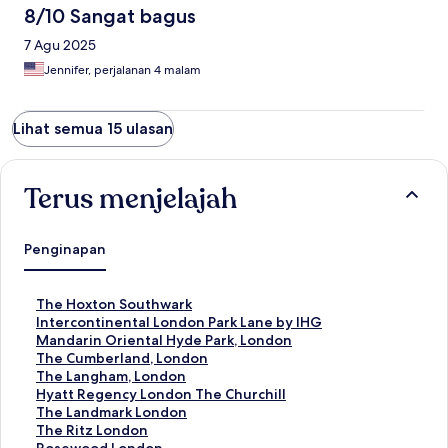
8/10 Sangat bagus
7 Agu 2025
Jennifer, perjalanan 4 malam
Lihat semua 15 ulasan
Terus menjelajah
Penginapan
T
The Hoxton Southwark
a
T
Intercontinental London Park Lane by IHG
u
a
T
Mandarin Oriental Hyde Park, London
t
u
a
T
The Cumberland, London
a
t
u
a
T
The Langham, London
n
a
t
u
a
T
Hyatt Regency London The Churchill
S
n
a
t
u
a
T
The Landmark London
t
S
n
a
t
u
a
T
The Ritz London
a
t
S
n
a
t
u
a
T