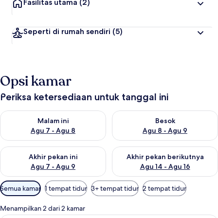
Fasilitas utama
(2)
Seperti di rumah sendiri
(5)
Opsi kamar
Periksa ketersediaan untuk tanggal ini
Periksa ketersediaan untuk malam ini Agu 7 - Agu 8
Periksa ketersediaan untuk be
Malam ini
Besok
Agu 7 - Agu 8
Agu 8 - Agu 9
Periksa ketersediaan untuk akhir pekan ini Agu 7 - Agu 9
Periksa ketersediaan untuk ak
Akhir pekan ini
Akhir pekan berikutnya
Agu 7 - Agu 9
Agu 14 - Agu 16
Filter
Semua kamar
1 tempat tidur
3+ tempat tidur
2 tempat tidur
tersedia
untuk
Menampilkan 2 dari 2 kamar
kamar