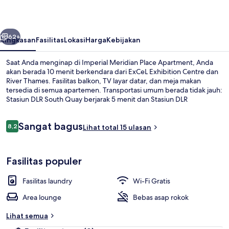
Apartment
belumnya
Berikutnya
62+
Ringkasan
Fasilitas
Lokasi
Harga
Kebijakan
Saat Anda menginap di Imperial Meridian Place Apartment, Anda
akan berada 10 menit berkendara dari ExCeL Exhibition Centre dan
River Thames. Fasilitas balkon, TV layar datar, dan meja makan
tersedia di semua apartemen. Transportasi umum berada tidak jauh:
Stasiun DLR South Quay berjarak 5 menit dan Stasiun DLR
Crossharbour berjarak 8 menit.
Ulasan
Sangat bagus
8,2
Lihat total 15 ulasan
8,2 dari 10
Apartemen, balkon, pemandangan kot
Fasilitas populer
Fasilitas laundry
Wi-Fi Gratis
Area lounge
Bebas asap rokok
Lihat semua