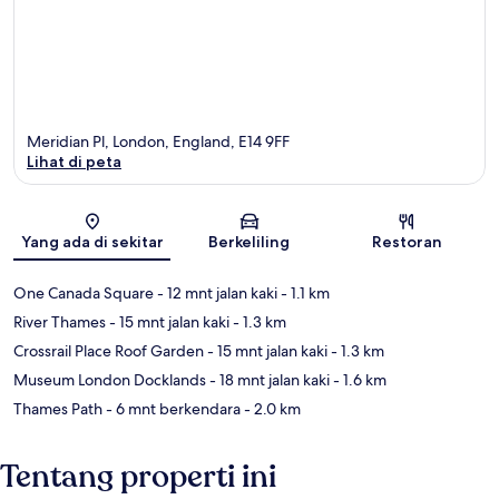
Meridian Pl, London, England, E14 9FF
Lihat di peta
Peta
Yang ada di sekitar
Berkeliling
Restoran
One Canada Square
- 12 mnt jalan kaki
- 1.1 km
River Thames
- 15 mnt jalan kaki
- 1.3 km
Crossrail Place Roof Garden
- 15 mnt jalan kaki
- 1.3 km
Museum London Docklands
- 18 mnt jalan kaki
- 1.6 km
Thames Path
- 6 mnt berkendara
- 2.0 km
Tentang properti ini