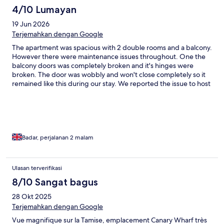
4/10 Lumayan
19 Jun 2026
Terjemahkan dengan Google
The apartment was spacious with 2 double rooms and a balcony.
However there were maintenance issues throughout. One the
balcony doors was completely broken and it's hinges were
broken. The door was wobbly and won't close completely so it
remained like this during our stay. We reported the issue to host
and they sent someone at midnight who fixed the door
temporarily by putting a small screw so it keeps closed. Overall
we were a bit disappointed due to this.
Badar, perjalanan 2 malam
Ulasan terverifikasi
8/10 Sangat bagus
28 Okt 2025
Terjemahkan dengan Google
Vue magnifique sur la Tamise, emplacement Canary Wharf très