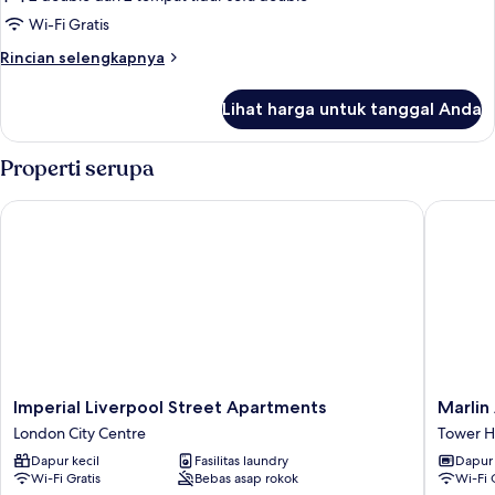
kota
Wi-Fi Gratis
Rincian
Rincian selengkapnya
lebih
lanjut
Lihat harga untuk tanggal Anda
untuk
Apartemen,
balkon,
Properti serupa
pemandangan
kota
Imperial Liverpool Street Apartments
Marlin A
Imperial
Marlin
Imperial Liverpool Street Apartments
Marlin
Liverpool
Aldgate
London City Centre
Tower H
Street
Tower
Dapur kecil
Fasilitas laundry
Dapur
Apartments
Bridge
Wi-Fi Gratis
Bebas asap rokok
Wi-Fi 
London
Tower