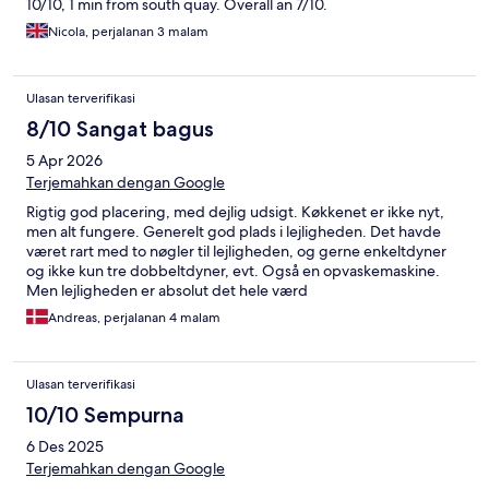
10/10, 1 min from south quay. Overall an 7/10.
Nicola, perjalanan 3 malam
Ulasan terverifikasi
8/10 Sangat bagus
5 Apr 2026
Terjemahkan dengan Google
Rigtig god placering, med dejlig udsigt. Køkkenet er ikke nyt,
men alt fungere. Generelt god plads i lejligheden. Det havde
været rart med to nøgler til lejligheden, og gerne enkeltdyner
og ikke kun tre dobbeltdyner, evt. Også en opvaskemaskine.
Men lejligheden er absolut det hele værd
Andreas, perjalanan 4 malam
Ulasan terverifikasi
10/10 Sempurna
6 Des 2025
Terjemahkan dengan Google