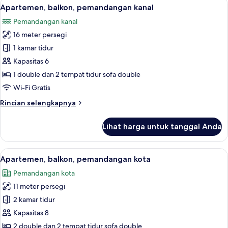
Lihat
Apartemen, balkon, pemandangan kanal
30
Apartemen, balkon, pemandangan kanal
semua
Pemandangan kanal
foto
16 meter persegi
untuk
Apartemen,
1 kamar tidur
balkon,
Kapasitas 6
pemandangan
1 double dan 2 tempat tidur sofa double
kanal
Wi-Fi Gratis
Rincian
Rincian selengkapnya
lebih
lanjut
Lihat harga untuk tanggal Anda
untuk
Apartemen,
balkon,
Lihat
Apartemen, balkon, pemandangan kota 
29
pemandangan
Apartemen, balkon, pemandangan kota
semua
kanal
Pemandangan kota
foto
11 meter persegi
untuk
Apartemen,
2 kamar tidur
balkon,
Kapasitas 8
pemandangan
2 double dan 2 tempat tidur sofa double