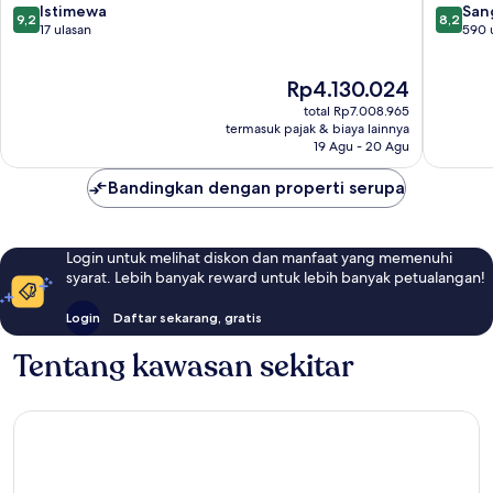
City
Hamlets
9.2
8.2
Istimewa
San
9,2
8,2
Centre
dari
dari
17 ulasan
590 
10,
10,
Istimewa,
Sangat
Harga
Rp4.130.024
17
Baik,
sekarang
ulasan
590
total Rp7.008.965
Rp4.130.024
ulasan
termasuk pajak & biaya lainnya
19 Agu - 20 Agu
Bandingkan dengan properti serupa
Login untuk melihat diskon dan manfaat yang memenuhi
syarat. Lebih banyak reward untuk lebih banyak petualangan!
Login
Daftar sekarang, gratis
Tentang kawasan sekitar