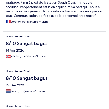
pratique. 7 mn à pied de la station South Quai. Immeuble
sécurisé. L'appartement est bien équipé mis à part qu'il nous a
manqué un rangement dans la salle de bain car il n'y en a pas du
tout. Communication parfaite avec le personnel, tres reactif.
Quelques cheveux retrouvés sur les oreillers à notre arrivée
Jérémy, perjalanan 5 malam
donc ménage à revoir sur ce point. Nous recommandons cet
appartement super rapport qualité/prix.
Ulasan terverifikasi
8/10 Sangat bagus
14 Apr 2026
Kristian, perjalanan 5 malam
Ulasan terverifikasi
8/10 Sangat bagus
24 Des 2025
Jacco, perjalanan 3 malam
Ulasan terverifikasi