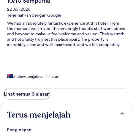
10/10 Sempurna
22 Jun 2026
Terjemahkan dengan Google
We had an absolutely fantastic experience at this hotel! From
the moment we arrived, the amazingly friendly staff went above
and beyond to make us feel welcome and valued. Their warmth
and hospitality truly set this place apart. ​The property is
incredibly clean and well-maintained, and we felt completely
safe and comfortable throughout our entire visit. Another major
highlight was the breakfast, it was absolutely outstanding with
great options and excellent quality. ​We will definitely stay here
again on our next trip. If you are looking for a flawless, stress-
free stay with top-tier service, look no further!
Andrew, perjalanan 4 malam
Lihat semua 3 ulasan
Terus menjelajah
Penginapan