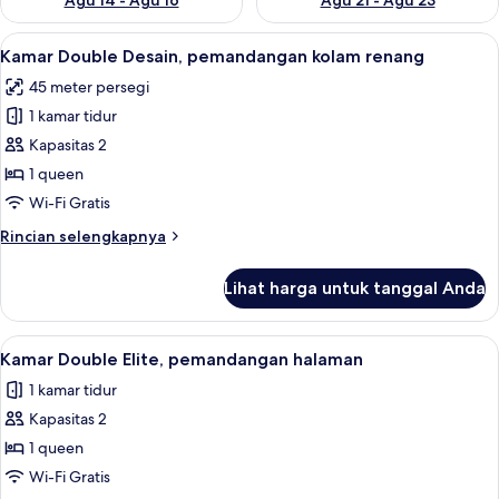
Agu 14 - Agu 16
Agu 21 - Agu 23
Lihat
Kamar Double Desain, pemandangan kol
26
Kamar Double Desain, pemandangan kolam renang
semua
45 meter persegi
foto
1 kamar tidur
untuk
Kamar
Kapasitas 2
Double
1 queen
Desain,
Wi-Fi Gratis
pemandangan
Rincian
Rincian selengkapnya
kolam
lebih
renang
lanjut
Lihat harga untuk tanggal Anda
untuk
Kamar
Double
Lihat
Kamar Double Elite, pemandangan hala
22
Desain,
Kamar Double Elite, pemandangan halaman
semua
pemandangan
1 kamar tidur
kolam
foto
renang
Kapasitas 2
untuk
Kamar
1 queen
Double
Wi-Fi Gratis