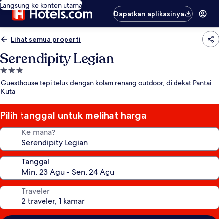
Langsung ke konten utama
Dapatkan aplikasinya
Lihat semua properti
Serendipity Legian
Properti
bintang
Guesthouse tepi teluk dengan kolam renang outdoor, di dekat Pantai
3.0
Kuta
Pilih tanggal untuk melihat harga
Ke mana?
Tanggal
Traveler