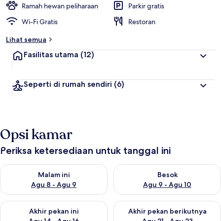
Ramah hewan peliharaan
Parkir gratis
Wi-Fi Gratis
Restoran
Lihat semua
Fasilitas utama
(12)
Seperti di rumah sendiri
(6)
Opsi kamar
Periksa ketersediaan untuk tanggal ini
Periksa ketersediaan untuk malam ini Agu 8 - Agu 9
Periksa ketersediaan untuk be
Malam ini
Besok
Agu 8 - Agu 9
Agu 9 - Agu 10
Periksa ketersediaan untuk akhir pekan ini Agu 14 - Agu 16
Periksa ketersediaan untuk ak
Akhir pekan ini
Akhir pekan berikutnya