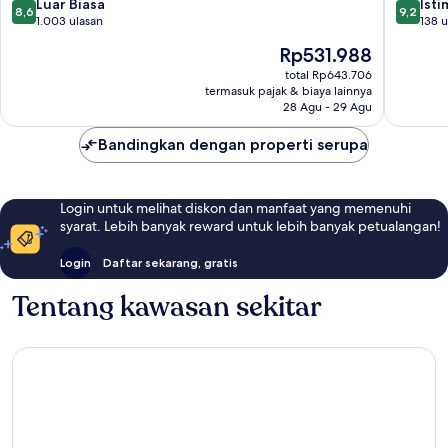
8.6
9.2
Luar Biasa
Ist
8,6
9,2
dari
dari
1.003 ulasan
138 u
10,
10,
Harga
Rp531.988
Luar
Istimew
sekarang
Biasa,
138
total Rp643.706
Rp531.988
termasuk pajak & biaya lainnya
1.003
ulasan
28 Agu - 29 Agu
ulasan
Bandingkan dengan properti serupa
Login untuk melihat diskon dan manfaat yang memenuhi
syarat. Lebih banyak reward untuk lebih banyak petualangan!
Login
Daftar sekarang, gratis
Tentang kawasan sekitar