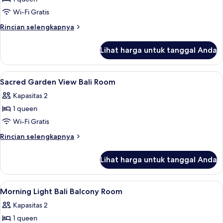
untuk
Secret
Wi-Fi Gratis
Tropical
Rincian
Rincian selengkapnya
Balcony
lebih
lanjut
King
Lihat harga untuk tanggal Anda
untuk
Room
Secret
Tropical
Lihat
Brankas, ruang kerja ramah laptop, da
17
Balcony
Sacred Garden View Bali Room
semua
King
Kapasitas 2
Room
foto
1 queen
untuk
Sacred
Wi-Fi Gratis
Garden
Rincian
Rincian selengkapnya
View
lebih
lanjut
Bali
Lihat harga untuk tanggal Anda
untuk
Room
Sacred
Garden
Lihat
Brankas, ruang kerja ramah laptop, da
17
View
Morning Light Bali Balcony Room
semua
Bali
Kapasitas 2
Room
foto
1 queen
untuk