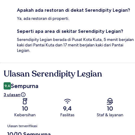
Apakah ada restoran di dekat Serendipity Legian?
Ya, ada restoran di properti.
Seperti apa area di sekitar Serendipity Legian?
Serendipity Legian berada di Pusat Kota Kuta, 5 menit berjalan
kaki dari Pantai Kuta dan 17 menit berjalan kaki dari Pantai
Legian.
Ulasan Serendipity Legian
Ulasan
Sempurna
9,4
3 ulasan
10
9,4
10
Kebersihan
Fasilitas
Staf & layanan
Ulasan
Ulasan terverifikasi
10/10 Sempurna