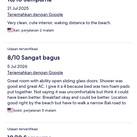
21 Jul 2025
Terjemahkan dengan Google
Very clean, cute interior, waking distance to the beach.
Kan, perjalanan 2 malam
Ulasan terverifikasi
8/10 Sangat bagus
5 Jul 2026
Terjemahkan dengan Google
Great room with ability open sliding glass doors. Shower was
good and great AC. I give it a 4 because bed was two foam pads
put together. Not saying it was uncomfortable but think it could
have been better. Breakfast okay and could be better. Location
good right by the beach but have to walk a narrow Bali road to
get there. Try not to get run over. Friendly staff and are very
todd, perjalanan 5 malam
accommodating. I would stay here again.
Ulasan terverifikasi