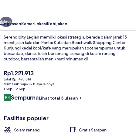
belumnya
Berikutnya
89+
Ringkasan
Kamar
Lokasi
Kebijakan
Serendipity Legian memiliki lokasi strategis, berada dalam jarak 15
menit jalan kaki dari Pantai Kuta dan Beachwalk Shopping Center.
Kunjungi kedai kopi/kafe yang merupakan spot sempurna untuk
bersantap, dan setelah bersenang-senang di kolam renang
outdoor, bersantailah menikmati minuman di
bar/lounge.Keunggulan lainnya meliputi bar tepi kolam renang dan
taman.
Harga
Rp1.221.913
saat
total Rp1.478.514
ini
termasuk pajak & biaya lainnya
Kamar Romantis, pemandangan halaman
Rp1.221.913
1 Sep - 2 Sep
Ulasan
Sempurna
9,4
Lihat total 3 ulasan
9,4 dari 10
Fasilitas populer
Kolam renang
Gratis Sarapan