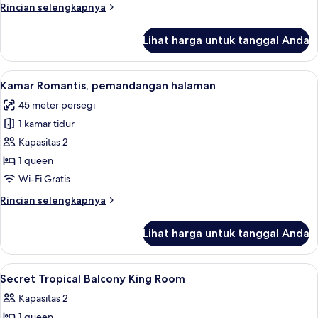
Elite,
Rincian
Rincian selengkapnya
pemandangan
lebih
halaman
lanjut
Lihat harga untuk tanggal Anda
untuk
Kamar
Double
Lihat
Kamar Romantis, pemandangan halaman
24
Elite,
Kamar Romantis, pemandangan halaman
semua
pemandangan
45 meter persegi
halaman
foto
1 kamar tidur
untuk
Kamar
Kapasitas 2
Romantis,
1 queen
pemandangan
Wi-Fi Gratis
halaman
Rincian
Rincian selengkapnya
lebih
lanjut
Lihat harga untuk tanggal Anda
untuk
Kamar
Romantis,
Lihat
Brankas, ruang kerja ramah laptop, da
8
pemandangan
Secret Tropical Balcony King Room
semua
halaman
Kapasitas 2
foto
1 queen