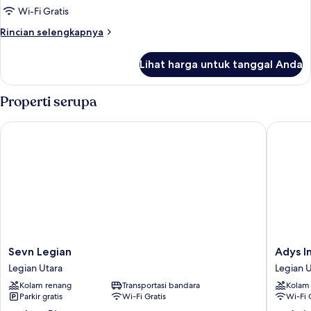
Morning
Wi-Fi Gratis
Light
Rincian
Rincian selengkapnya
Bali
lebih
lanjut
Balcony
Lihat harga untuk tanggal Anda
untuk
Room
Morning
Light
Properti serupa
Bali
Balcony
Sevn Legian
Adys Inn
Room
Sevn
Adys
Sevn Legian
Adys I
Legian
Inn
Legian Utara
Legian U
Legian
Legian
Kolam renang
Transportasi bandara
Kolam
Utara
Utara
Parkir gratis
Wi-Fi Gratis
Wi-Fi 