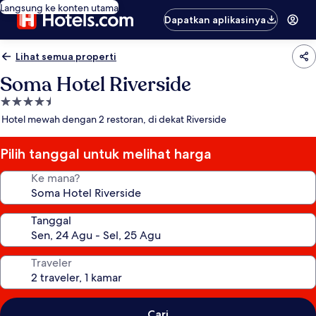
Langsung ke konten utama
Dapatkan aplikasinya
Lihat semua properti
Soma Hotel Riverside
Properti
bintang
Hotel mewah dengan 2 restoran, di dekat Riverside
4.5
Pilih tanggal untuk melihat harga
Ke mana?
Tanggal
Traveler
Cari