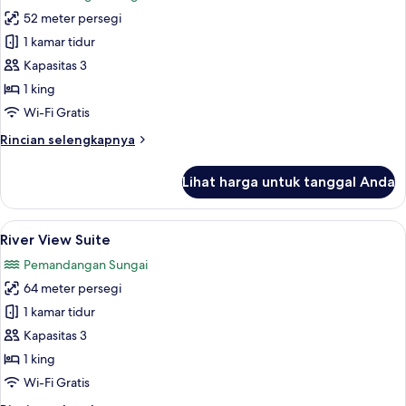
foto
52 meter persegi
untuk
Suite
1 kamar tidur
Junior
Kapasitas 3
1 king
Wi-Fi Gratis
Rincian
Rincian selengkapnya
lebih
lanjut
Lihat harga untuk tanggal Anda
untuk
Suite
Junior
Lihat
River View Suite | Seprai premium, ba
50
River View Suite
semua
Pemandangan Sungai
foto
64 meter persegi
untuk
River
1 kamar tidur
View
Kapasitas 3
Suite
1 king
Wi-Fi Gratis