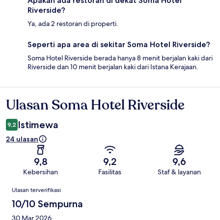
Apakah ada restoran di dekat Soma Hotel
Riverside?
Ya, ada 2 restoran di properti.
Seperti apa area di sekitar Soma Hotel Riverside?
Soma Hotel Riverside berada hanya 8 menit berjalan kaki dari
Riverside dan 10 menit berjalan kaki dari Istana Kerajaan.
Ulasan Soma Hotel Riverside
Ulasan
Istimewa
9,2
24 ulasan
9,8
9,2
9,6
Kebersihan
Fasilitas
Staf & layanan
Ulasan
Ulasan terverifikasi
10/10 Sempurna
30 Mar 2026