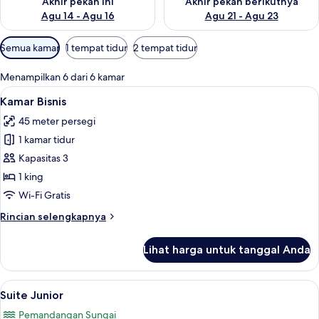
Akhir pekan ini
Akhir pekan berikutnya
Agu 14 - Agu 16
Agu 21 - Agu 23
Filter
Semua kamar
1 tempat tidur
2 tempat tidur
tersedia
untuk
Menampilkan 6 dari 6 kamar
kamar
Lihat
Kamar Bisnis | Fasilitas kamar
24
Kamar Bisnis
semua
45 meter persegi
foto
1 kamar tidur
untuk
Kamar
Kapasitas 3
Bisnis
1 king
Wi-Fi Gratis
Rincian
Rincian selengkapnya
lebih
lanjut
Lihat harga untuk tanggal Anda
untuk
Kamar
Bisnis
Lihat
Seprai premium, bantalan ekstra lemb
21
Suite Junior
semua
Pemandangan Sungai