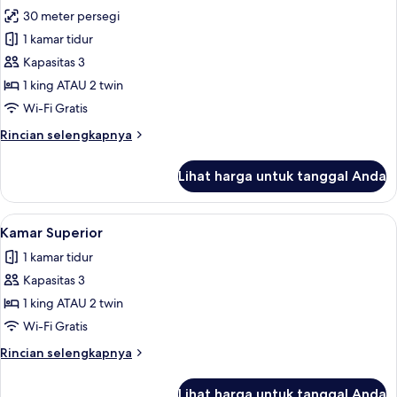
30 meter persegi
untuk
Kamar
1 kamar tidur
Deluks
Kapasitas 3
1 king ATAU 2 twin
Wi-Fi Gratis
Rincian
Rincian selengkapnya
lebih
lanjut
Lihat harga untuk tanggal Anda
untuk
Kamar
Deluks
Lihat
Kamar Superior | Seprai premium, bant
1
Kamar Superior
semua
1 kamar tidur
foto
Kapasitas 3
untuk
Kamar
1 king ATAU 2 twin
Superior
Wi-Fi Gratis
Rincian
Rincian selengkapnya
lebih
lanjut
Lihat harga untuk tanggal Anda