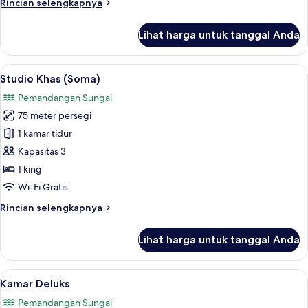
Rincian
Rincian selengkapnya
lebih
lanjut
Lihat harga untuk tanggal Anda
untuk
River
View
Lihat
Studio Khas (Soma) | Seprai premium, 
29
Suite
Studio Khas (Soma)
semua
Pemandangan Sungai
foto
75 meter persegi
untuk
Studio
1 kamar tidur
Khas
Kapasitas 3
(Soma)
1 king
Wi-Fi Gratis
Rincian
Rincian selengkapnya
lebih
lanjut
Lihat harga untuk tanggal Anda
untuk
Studio
Khas
Lihat
Kamar Deluks | Seprai premium, bantal
1
(Soma)
Kamar Deluks
semua
Pemandangan Sungai
foto