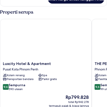
untuk
Kamar
Superior
Properti serupa
Luxcity Hotel & Apartment
THE PE
Luxcity
THE
Luxcity Hotel & Apartment
THE P
Hotel
PENINS
Pusat Kota Phnom Penh
Phnom 
&
PHNO
Kolam renang
Spa
Kolam
Apartment
PENH
Transportasi bandara
Parkir gratis
Fasilit
Pusat
Phnom
Kota
Penh
9.6
9.6
Sempurna
Sem
9,6
9,6
Phnom
dari
dari
590 ulasan
99 u
Penh
10,
10,
Harga
Rp799.828
Sempurna,
Sempur
sekarang
590
99
total Rp942.278
Rp799.828
termasuk pajak & biaya lainnya
ulasan
ulasan