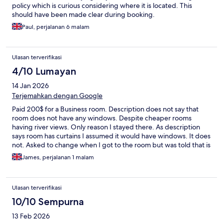
policy which is curious considering where it is located. This
should have been made clear during booking.
Paul, perjalanan 6 malam
Ulasan terverifikasi
4/10 Lumayan
14 Jan 2026
Terjemahkan dengan Google
Paid 200$ for a Business room. Description does not say that
room does not have any windows. Despite cheaper rooms
having river views. Only reason I stayed there. As description
says room has curtains I assumed it would have windows. It does
not. Asked to change when I got to the room but was told that is
what I booked. Why does room description not clearly say that a
James, perjalanan 1 malam
Business room here does not have a window? Why would
someone on Business not want a window! Why say that the
room has curtains. Really annoying!
Ulasan terverifikasi
10/10 Sempurna
13 Feb 2026