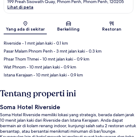
199 Preah Sisowath Quay, Phnom Penh, Phnom Penh, 120205
Lihat di peta
Peta
Yang ada di sekitar
Berkeliling
Restoran
Riverside
- 1 mnt jalan kaki
- 0.1 km
Pasar Malam Phnom Penh
- 3 mnt jalan kaki
- 0.3 km
Phsar Thom Thmei
- 10 mnt jalan kaki
- 0.9 km
Wat Phnom
- 10 mnt jalan kaki
- 0.9 km
Istana Kerajaan
- 10 mnt jalan kaki
- 0.9 km
Tentang properti ini
Soma Hotel Riverside
Soma Hotel Riverside memiliki lokasi yang strategis, berada dalam jarak
10 menit jalan kaki dari Riverside dan Istana Kerajaan. Anda dapat
bermain air di kolam renang indoor, kunjungi salah satu 2 restoran untuk
bersantap, atau bersantai menikmati minuman di bar/lounge.
Keunggulan lain di hotel mewah ini meliputi pusat kebugaran dan toko