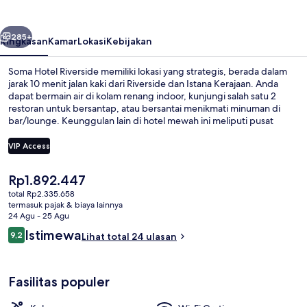
belumnya
Berikutnya
285+
Ringkasan
Kamar
Lokasi
Kebijakan
Soma Hotel Riverside memiliki lokasi yang strategis, berada dalam
jarak 10 menit jalan kaki dari Riverside dan Istana Kerajaan. Anda
dapat bermain air di kolam renang indoor, kunjungi salah satu 2
restoran untuk bersantap, atau bersantai menikmati minuman di
bar/lounge. Keunggulan lain di hotel mewah ini meliputi pusat
kebugaran dan toko roti/camilan.
VIP Access
Harga
Rp1.892.447
Kolam renang indoor
saat
total Rp2.335.658
ini
termasuk pajak & biaya lainnya
Rp1.892.447
24 Agu - 25 Agu
Ulasan
Istimewa
9,2
Lihat total 24 ulasan
9,2 dari 10
Fasilitas populer