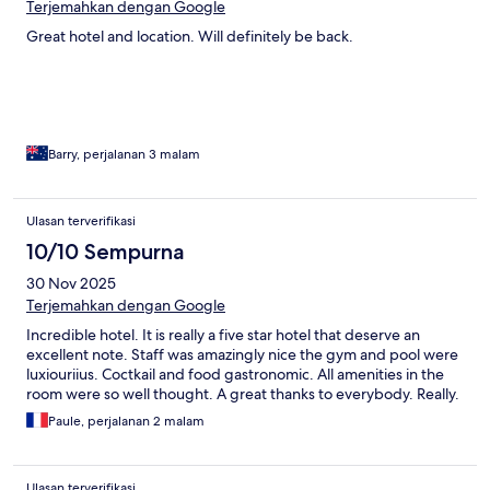
Terjemahkan dengan Google
Great hotel and location. Will definitely be back.
Barry, perjalanan 3 malam
Ulasan terverifikasi
10/10 Sempurna
30 Nov 2025
Terjemahkan dengan Google
Incredible hotel. It is really a five star hotel that deserve an
excellent note. Staff was amazingly nice the gym and pool were
luxiouriius. Coctkail and food gastronomic. All amenities in the
room were so well thought. A great thanks to everybody. Really.
Paule, perjalanan 2 malam
Ulasan terverifikasi