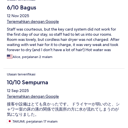
6/10 Bagus
12 Nov 2025
Terjemahkan dengan Google
Staff was courteous, but the key card system did not work for
the first day of our stay, so staff had to let us into our rooms.
Room was lovely, but cordless hair dryer was not charged. After
waiting with wet hair for it to charge, it was very weak and took
forever to dry (and I don't have a lot of hair!) Hot water was
insufficient to fill jacuzzi tub enough to use jets and you could
Alice, perjalanan 2 malam
not use jets without also using the fountain setting, which made
it impossible to relax or read a book without getting your face
set. Overall, lovely decor and attentive staff, but more aesthetic
Ulasan terverifikasi
than functional.
10/10 Sempurna
12 Sep 2025
Terjemahkan dengan Google
接客や設備はとても良かったです。 ドライヤーが弱いのと、シ
ャワー室の床の溝の関係で洗面所の方に水が流れてしまうのが
気になりました。
TAKUMI, perjalanan 17 malam