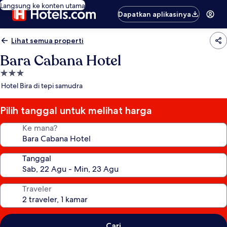
Langsung ke konten utama
Dapatkan aplikasinya
Lihat semua properti
Bara Cabana Hotel
Properti
bintang
Hotel Bira di tepi samudra
3.0
Pilih tanggal untuk melihat harga
Ke mana?
Tanggal
Traveler
Cari