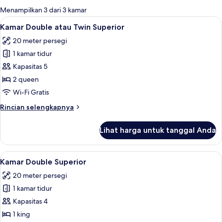
untuk
Menampilkan 3 dari 3 kamar
kamar
Lihat
Kamar Double atau Twin Superior | Mej
6
Kamar Double atau Twin Superior
semua
20 meter persegi
foto
1 kamar tidur
untuk
Kamar
Kapasitas 5
Double
2 queen
atau
Wi-Fi Gratis
Twin
Rincian
Rincian selengkapnya
Superior
lebih
lanjut
Lihat harga untuk tanggal Anda
untuk
Kamar
Double
Lihat
Kamar Double Superior | Meja kerja, r
5
atau
Kamar Double Superior
semua
Twin
20 meter persegi
Superior
foto
1 kamar tidur
untuk
Kamar
Kapasitas 4
Double
1 king