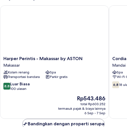
samudra
Harper Perintis - Makassar by ASTON
Cordia H
Harper
Cordia
Harper Perintis - Makassar by ASTON
Cordia
Perintis
Hotel
Makassar
Mandai
-
Makassa
Kolam renang
Spa
Spa
Makassar
Airport
Transportasi bandara
Parkir gratis
Wi-Fi 
by
Mandai
ASTON
8.8
6.8
Luar Biasa
6,8
18 ul
8,8
Makassar
dari
dari
100 ulasan
10,
10,
Harga
Rp543.486
Luar
18
sekarang
Biasa,
ulasan
total Rp603.252
Rp543.486
termasuk pajak & biaya lainnya
100
6 Sep - 7 Sep
ulasan
Bandingkan dengan properti serupa