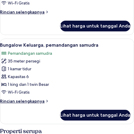
Superior
Wi-Fi Gratis
Rincian
Rincian selengkapnya
lebih
lanjut
Lihat harga untuk tanggal Anda
untuk
Kamar
Double
Lihat
Bungalow Keluarga, pemandangan samud
4
Superior
Bungalow Keluarga, pemandangan samudra
semua
Pemandangan samudra
foto
35 meter persegi
untuk
Bungalow
1 kamar tidur
Keluarga,
Kapasitas 6
pemandangan
1 king dan 1 twin Besar
samudra
Wi-Fi Gratis
Rincian
Rincian selengkapnya
lebih
lanjut
Lihat harga untuk tanggal Anda
untuk
Bungalow
Keluarga,
Properti serupa
pemandangan