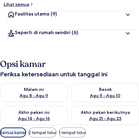
Lihat semua
Fasilitas utama
(9)
Seperti di rumah sendiri
(6)
Opsi kamar
Periksa ketersediaan untuk tanggal ini
Periksa ketersediaan untuk malam ini Agu 8 - Agu 9
Periksa ketersediaan untuk be
Malam ini
Besok
Agu 8 - Agu 9
Agu 9 - Agu 10
Periksa ketersediaan untuk akhir pekan ini Agu 14 - Agu 16
Periksa ketersediaan untuk ak
Akhir pekan ini
Akhir pekan berikutnya
Agu 14 - Agu 16
Agu 21 - Agu 23
Filter
Semua kamar
2 tempat tidur
1 tempat tidur
tersedia