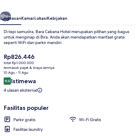
belumnya
Berikutnya
16+
Ringkasan
Kamar
Lokasi
Kebijakan
Di tepi samudra, Bara Cabana Hotel merupakan pilihan yang bagus
untuk menginap di Bira. Anda akan mendapatkan manfaat gratis
seperti WiFi dan parkir mandiri.
Harga
Rp826.446
saat
total Rp1.000.000
ini
termasuk pajak & biaya lainnya
Rp826.446
10 Agu - 11 Agu
Ulasan
Istimewa
9,0
Pantai di sekitar dan pasir putih
9,0 dari 10
4 ulasan eksternal
Fasilitas populer
Parkir gratis
Wi-Fi Gratis
Fasilitas laundry