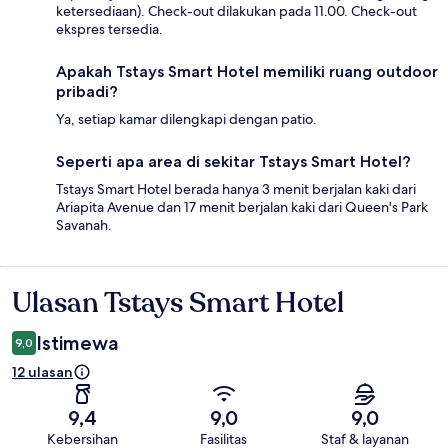
ketersediaan). Check-out dilakukan pada 11.00. Check-out
ekspres tersedia.
Apakah Tstays Smart Hotel memiliki ruang outdoor
pribadi?
Ya, setiap kamar dilengkapi dengan patio.
Seperti apa area di sekitar Tstays Smart Hotel?
Tstays Smart Hotel berada hanya 3 menit berjalan kaki dari
Ariapita Avenue dan 17 menit berjalan kaki dari Queen's Park
Savanah.
Ulasan Tstays Smart Hotel
Ulasan
Istimewa
9,0
12 ulasan
9,4
9,0
9,0
Kebersihan
Fasilitas
Staf & layanan