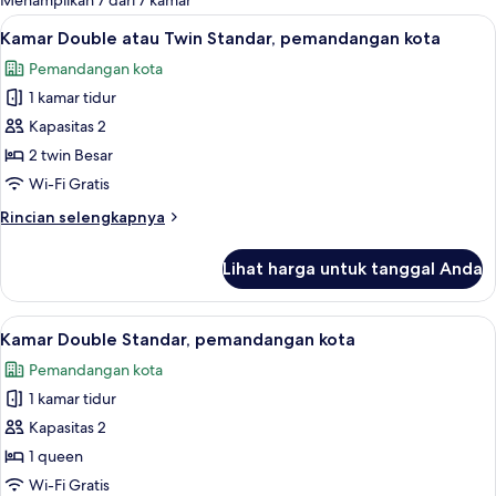
Menampilkan 7 dari 7 kamar
kamar
Lihat
Kamar Double atau Twin Standar, peman
13
Kamar Double atau Twin Standar, pemandangan kota
semua
Pemandangan kota
foto
1 kamar tidur
untuk
Kamar
Kapasitas 2
Double
2 twin Besar
atau
Wi-Fi Gratis
Twin
Rincian
Rincian selengkapnya
Standar,
lebih
pemandangan
lanjut
Lihat harga untuk tanggal Anda
untuk
kota
Kamar
Double
Lihat
Kamar Double Standar, pemandangan kot
11
atau
Kamar Double Standar, pemandangan kota
semua
Twin
Pemandangan kota
Standar,
foto
pemandangan
1 kamar tidur
untuk
kota
Kamar
Kapasitas 2
Double
1 queen
Standar,
Wi-Fi Gratis