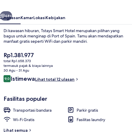
belumnya
Berikutnya
48+
Ringkasan
Kamar
Lokasi
Kebijakan
Di kawasan hiburan, Tstays Smart Hotel merupakan pilihan yang
bagus untuk menginap di Port of Spain. Tamu akan mendapatkan
manfaat gratis seperti WiFi dan parkir mandiri.
Harga
Rp1.381.977
saat
total Rp1.658.373
ini
termasuk pajak & biaya lainnya
Rp1.381.977
30 Agu - 31 Agu
Ulasan
Istimewa
9,0
Lihat total 12 ulasan
Suite Eksekutif | Area keluarga
9,0 dari 10
Fasilitas populer
Transportasi bandara
Parkir gratis
Wi-Fi Gratis
Fasilitas laundry
Lihat semua