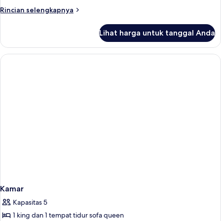
pemandangan
Rincian
Rincian selengkapnya
kota
lebih
lanjut
Lihat harga untuk tanggal Anda
untuk
Kamar
Double
Standar,
pemandangan
kota
Kamar
Kapasitas 5
1 king dan 1 tempat tidur sofa queen