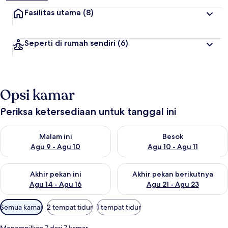
Fasilitas utama
(8)
Seperti di rumah sendiri
(6)
Opsi kamar
Periksa ketersediaan untuk tanggal ini
Periksa ketersediaan untuk malam ini Agu 9 - Agu 10
Periksa ketersediaan untuk be
Malam ini
Besok
Agu 9 - Agu 10
Agu 10 - Agu 11
Periksa ketersediaan untuk akhir pekan ini Agu 14 - Agu 16
Periksa ketersediaan untuk ak
Akhir pekan ini
Akhir pekan berikutnya
Agu 14 - Agu 16
Agu 21 - Agu 23
Filter
Semua kamar
2 tempat tidur
1 tempat tidur
tersedia
untuk