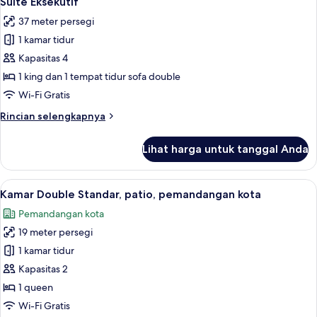
Suite Eksekutif
semua
pemandangan
37 meter persegi
kota
foto
1 kamar tidur
untuk
Suite
Kapasitas 4
Eksekutif
1 king dan 1 tempat tidur sofa double
Wi-Fi Gratis
Rincian
Rincian selengkapnya
lebih
lanjut
Lihat harga untuk tanggal Anda
untuk
Suite
Eksekutif
Lihat
Tirai kedap cahaya, setrika/meja setrik
9
Kamar Double Standar, patio, pemandangan kota
semua
Pemandangan kota
foto
19 meter persegi
untuk
Kamar
1 kamar tidur
Double
Kapasitas 2
Standar,
1 queen
patio,
Wi-Fi Gratis
pemandangan