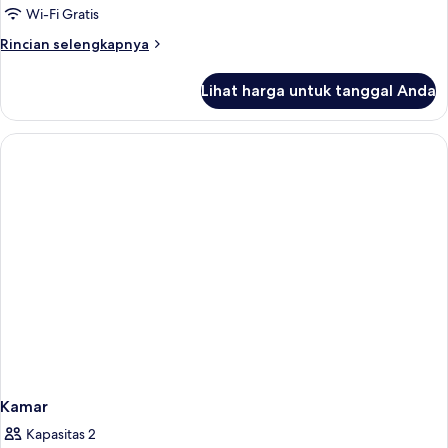
Wi-Fi Gratis
Rincian
Rincian selengkapnya
lebih
lanjut
Lihat harga untuk tanggal Anda
untuk
Kamar
Kamar
Kapasitas 2