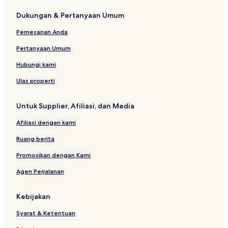
B
m
S
i
e
I
t
t
s
h
e
Dukungan & Pertanyaan Umum
e
e
p
o
n
e
H
e
e
s
d
n
a
n
n
l
o
A
Pemesanan Anda
r
t
i
u
v
o
n
s
e
Pertanyaan Umum
o
e
n
m
u
Hubungi kami
e
Ulas properti
Untuk Supplier, Afiliasi, dan Media
Afiliasi dengan kami
Ruang berita
Promosikan dengan Kami
Agen Perjalanan
Kebijakan
Syarat & Ketentuan