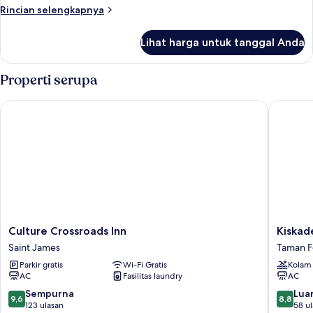
Rincian
Rincian selengkapnya
kota
lebih
lanjut
Lihat harga untuk tanggal Anda
untuk
Kamar
Double
Properti serupa
Standar,
patio,
Culture Crossroads Inn
Kiskadee
pemandangan
kota
Culture
Kiskade
Culture Crossroads Inn
Kiskad
Crossroads
Korner
Saint James
Taman F
Inn
Taman
Parkir gratis
Wi-Fi Gratis
Kolam
Saint
Federasi
AC
Fasilitas laundry
AC
James
9.6
8.8
Sempurna
Luar
9,6
8,8
dari
dari
123 ulasan
58 u