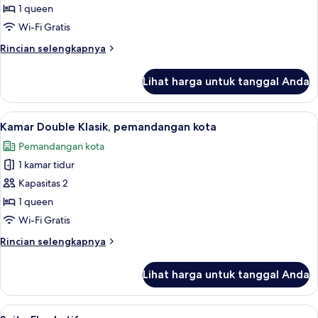
1 queen
Wi-Fi Gratis
Rincian
Rincian selengkapnya
lebih
lanjut
Lihat harga untuk tanggal Anda
untuk
Kamar
Lihat
Tirai kedap cahaya, setrika/meja setrik
5
Kamar Double Klasik, pemandangan kota
semua
Pemandangan kota
foto
1 kamar tidur
untuk
Kamar
Kapasitas 2
Double
1 queen
Klasik,
Wi-Fi Gratis
pemandangan
Rincian
Rincian selengkapnya
kota
lebih
lanjut
Lihat harga untuk tanggal Anda
untuk
Kamar
Double
Lihat
Suite Eksekutif | Tirai kedap cahaya, se
10
Klasik,