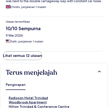
was next to the double carriageway way with constant car noise
Christo, perjalanan 1 malam
Ulasan terverifikasi
10/10 Sempurna
9 Mei 2026
Faith, perjalanan 1 malam
Lihat semua 12 ulasan
Terus menjelajah
Penginapan
T
Radisson Hotel Trinidad
a
T
Woodbrook Apartment
u
a
T
Hilton Trinidad & Conference Centre