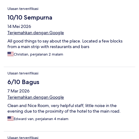
Ulasan
Ulasan terverifikasi
10/10 Sempurna
14 Mei 2026
Terjemahkan dengan Google
All good things to say about the place. Located a few blocks
from a main strip with restaurants and bars
Christian, perjalanan 2 malam
Ulasan terverifikasi
6/10 Bagus
7 Mar 2026
Terjemahkan dengan Google
Clean and Nice Room, very helpful staff, little noise in the
evening due to the proximity of the hotel to the main road.
Edward van, perjalanan 4 malam
Ulasan terverifikasi