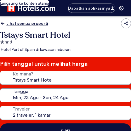
Langsung ke konten utama
Dapatkan aplikasinya
Lihat semua properti
Tstays Smart Hotel
Properti
bintang
Hotel Port of Spain di kawasan hiburan
2.5
Pilih tanggal untuk melihat harga
Ke mana?
Tanggal
Traveler
Cari