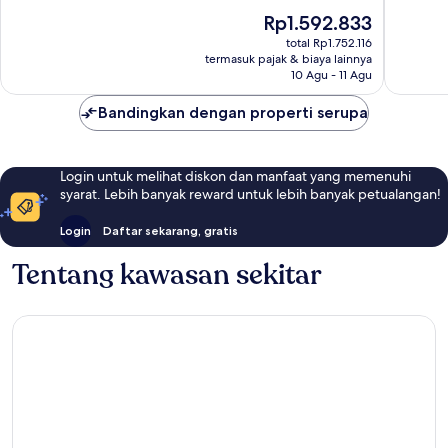
10,
10,
Harga
Rp1.592.833
Sempurna,
Luar
sekarang
123
Biasa,
total Rp1.752.116
Rp1.592.833
termasuk pajak & biaya lainnya
ulasan
58
10 Agu - 11 Agu
ulasan
Bandingkan dengan properti serupa
Login untuk melihat diskon dan manfaat yang memenuhi
syarat. Lebih banyak reward untuk lebih banyak petualangan!
Login
Daftar sekarang, gratis
Tentang kawasan sekitar