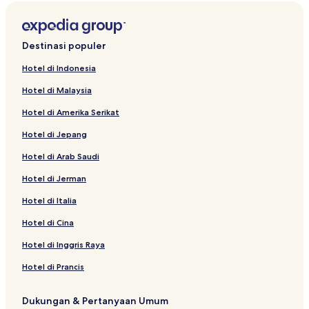
t
S
a
t
n
a
d
n
Destinasi populer
a
d
r
a
Hotel di Indonesia
u
r
Hotel di Malaysia
n
u
t
n
Hotel di Amerika Serikat
u
t
k
u
Hotel di Jepang
L
k
u
T
Hotel di Arab Saudi
x
h
u
e
Hotel di Jerman
r
P
Hotel di Italia
y
a
H
r
Hotel di Cina
O
a
M
g
Hotel di Inggris Raya
E
o
n
Hotel di Prancis
H
o
Dukungan & Pertanyaan Umum
t