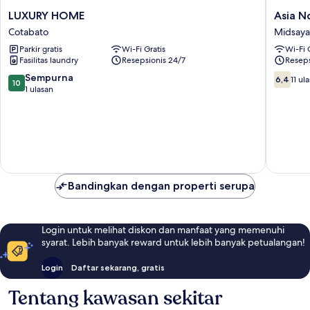
LUXURY
Asia
LUXURY HOME
Asia N
HOME
Novo
Cotabato
Midsay
Cotabato
Boutiqu
Parkir gratis
Wi-Fi Gratis
Wi-Fi 
Hotel
Fasilitas laundry
Resepsionis 24/7
Reseps
-
Midsay
10.0
6.4
Sempurna
6,4
11 ul
10
Midsay
dari
dari
1 ulasan
10,
10,
Sempurna,
11
1
ulasan
ulasan
Bandingkan dengan properti serupa
Login untuk melihat diskon dan manfaat yang memenuhi
syarat. Lebih banyak reward untuk lebih banyak petualangan!
Login
Daftar sekarang, gratis
Tentang kawasan sekitar