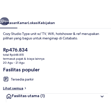
Type
unit
w/
belumnya
Berikutnya
TV,
16+
Ringkasan
Kamar
Lokasi
Kebijakan
Wifi,
Cozy Studio Type unit w/ TV, Wifi, hotshower & ref merupakan
hotshower
pilihan yang bagus untuk menginap di Cotabato.
&
Harga
Rp476.834
ref
saat
total Rp648.815
ini
termasuk pajak & biaya lainnya
Rp476.834
20 Agu - 21 Agu
Fasilitas populer
Dapur pribadi
Tersedia parkir
Lihat semua
Fasilitas utama
(1)