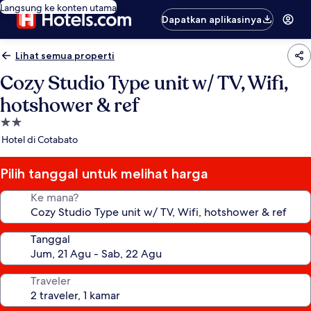
Langsung ke konten utama
Dapatkan aplikasinya
Lihat semua properti
Cozy Studio Type unit w/ TV, Wifi,
hotshower & ref
Properti
bintang
Hotel di Cotabato
2.0
Pilih tanggal untuk melihat harga
Ke mana?
Tanggal
Traveler