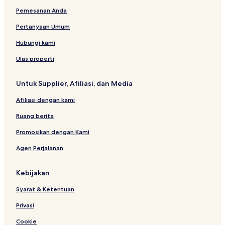
e
Pemesanan Anda
l
A
Pertanyaan Umum
n
d
Hubungi kami
R
e
Ulas properti
s
t
Untuk Supplier, Afiliasi, dan Media
a
u
Afiliasi dengan kami
r
a
Ruang berita
n
t
Promosikan dengan Kami
Agen Perjalanan
Kebijakan
Syarat & Ketentuan
Privasi
Cookie