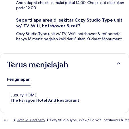
Anda dapat check-in mulai pukul 14.00. Check-out dilakukan
pada 12.00.
Seperti apa area di sekitar Cozy Studio Type unit
w/ TV, Wifi, hotshower & ref?
Cozy Studio Type unit w/ TV, Wifi, hotshower & ref berada
hanya 13 menit berjalan kaki dari Sultan Kudarat Monument.
Terus menjelajah
Penginapan
T
Luxury HOME
a
T
The Paragon Hotel And Restaurant
u
a
t
u
a
t
Hotel di Cotabato
Cozy Studio Type unit w/ TV, Wifi, hotshower & ref
n
a
S
n