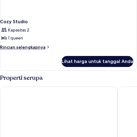
Cozy Studio
Kapasitas 2
1 queen
Rincian
Rincian selengkapnya
lebih
lanjut
Lihat harga untuk tanggal Anda
untuk
Cozy
Studio
Properti serupa
LUXURY HOME
Asia Nov