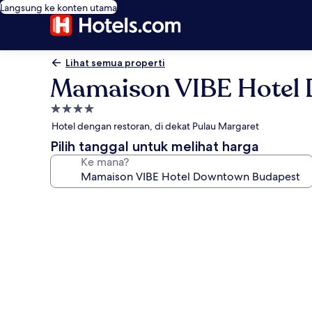
Langsung ke konten utama
Lihat semua properti
Mamaison VIBE Hotel
Properti
bintang
Hotel dengan restoran, di dekat Pulau Margaret
4.0
Pilih tanggal untuk melihat harga
Ke mana?
Galeri
foto
untuk
Mamaison
VIBE
Hotel