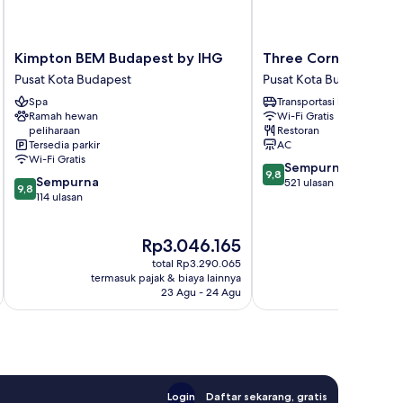
Kimpton
Three
Kimpton BEM Budapest by IHG
Three Corners Aven
BEM
Corners
Pusat Kota Budapest
Pusat Kota Budapest
Budapest
Avenue
Spa
Transportasi bandara
by
Hotel
Ramah hewan
Wi-Fi Gratis
IHG
Pusat
peliharaan
Restoran
Pusat
Kota
Tersedia parkir
AC
Kota
Budapest
Wi-Fi Gratis
9.8
Sempurna
Budapest
9,8
9.8
Sempurna
dari
521 ulasan
9,8
dari
114 ulasan
10,
10,
Sempurna,
Sempurna,
521
Harga
H
Rp3.046.165
R
114
ulasan
sekarang
s
ulasan
total Rp3.290.065
Rp3.046.165
Rp
termasuk pajak & biaya lainnya
termasuk paj
23 Agu - 24 Agu
Login
Daftar sekarang, gratis