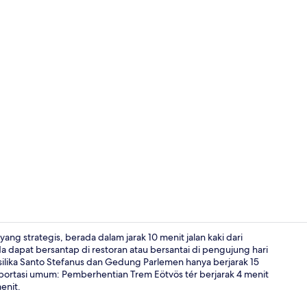
Resepsionis
g strategis, berada dalam jarak 10 menit jalan kaki dari
 dapat bersantap di restoran atau bersantai di pengujung hari
silika Santo Stefanus dan Gedung Parlemen hanya berjarak 15
Vibe room | 
nsportasi umum: Pemberhentian Trem Eötvös tér berjarak 4 menit
enit.