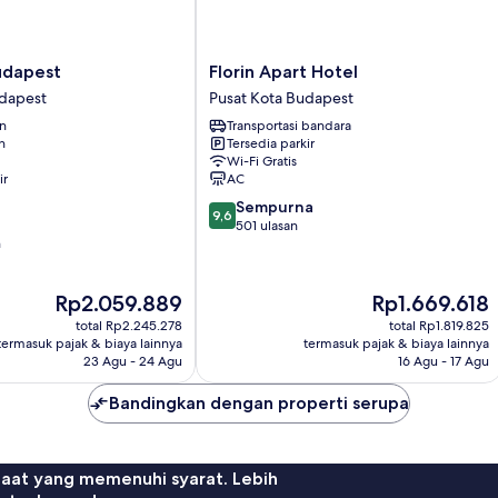
Florin
udapest
Florin Apart Hotel
Apart
udapest
Pusat Kota Budapest
Hotel
an
Transportasi bandara
Pusat
n
Tersedia parkir
Kota
Wi-Fi Gratis
Budapest
ir
AC
9.6
Sempurna
9,6
dari
501 ulasan
n
10,
Sempurna,
501
Harga
Harga
Rp2.059.889
Rp1.669.618
ulasan
sekarang
sekarang
total Rp2.245.278
total Rp1.819.825
Rp2.059.889
Rp1.669.618
termasuk pajak & biaya lainnya
termasuk pajak & biaya lainnya
23 Agu - 24 Agu
16 Agu - 17 Agu
Bandingkan dengan properti serupa
faat yang memenuhi syarat. Lebih