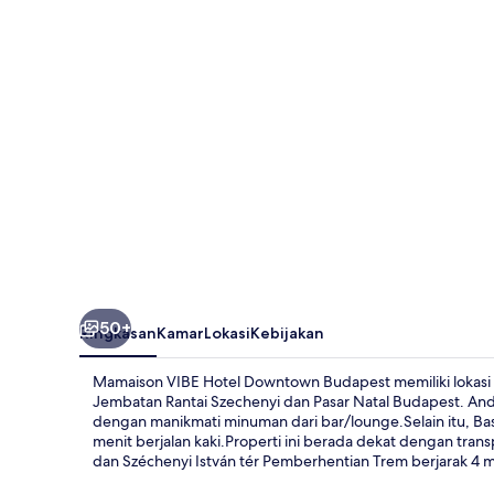
Downtown
Budapest
50+
Ringkasan
Kamar
Lokasi
Kebijakan
Mamaison VIBE Hotel Downtown Budapest memiliki lokasi yan
Jembatan Rantai Szechenyi dan Pasar Natal Budapest. Anda
dengan manikmati minuman dari bar/lounge.Selain itu, Ba
menit berjalan kaki.Properti ini berada dekat dengan tra
dan Széchenyi István tér Pemberhentian Trem berjarak 4 m