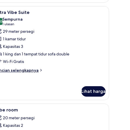
, ruang kerja ramah laptop, dan kedap suara
ihat
Ultra Vibe Suite | Brankas, meja kerja, ruang
9
tra Vibe Suite
emua
Sempurna
oto
,0
10,0 dari 10
(1
1 ulasan
ntuk
ulasan)
29 meter persegi
ltra
1 kamar tidur
ibe
Kapasitas 3
uite
1 king dan 1 tempat tidur sofa double
Wi-Fi Gratis
ncian
ncian selengkapnya
bih
njut
tuk
tra
Lihat harga
be
ite
ihat
Brankas, meja kerja, ruang kerja ramah lapto
8
ibe room
emua
20 meter persegi
oto
Kapasitas 2
ntuk