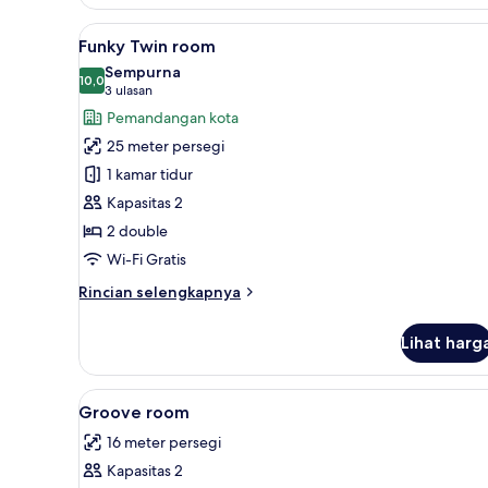
Cozy
room
Lihat
Funky Twin room | Brankas, me
6
Funky Twin room
semua
Sempurna
foto
10,0
10,0 dari 10
(3
3 ulasan
untuk
ulasan)
Pemandangan kota
Funky
25 meter persegi
Twin
1 kamar tidur
room
Kapasitas 2
2 double
Wi-Fi Gratis
Rincian
Rincian selengkapnya
lebih
lanjut
Lihat harg
untuk
Funky
Twin
Lihat
Brankas, meja kerja, ruang ker
9
room
Groove room
semua
16 meter persegi
foto
Kapasitas 2
untuk