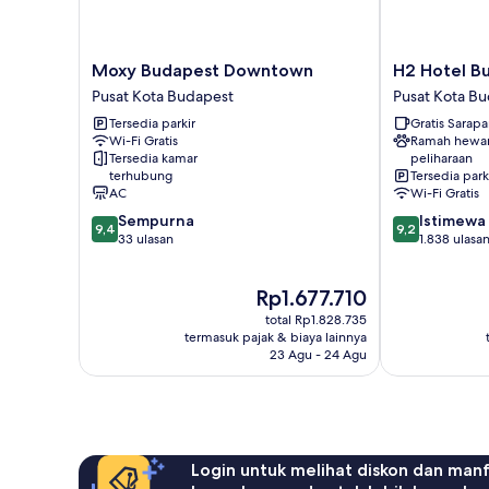
Moxy
H2
Moxy Budapest Downtown
H2 Hotel B
Budapest
Hotel
Pusat Kota Budapest
Pusat Kota B
Downtown
Budapest
Tersedia parkir
Gratis Sarap
Pusat
Pusat
Wi-Fi Gratis
Ramah hewa
Kota
Kota
Tersedia kamar
peliharaan
Budapest
Budapest
terhubung
Tersedia park
AC
Wi-Fi Gratis
9.4
9.2
Sempurna
Istimewa
9,4
9,2
dari
dari
33 ulasan
1.838 ulasa
10,
10,
Sempurna,
Istimewa,
Harga
Rp1.677.710
33
1.838
sekarang
ulasan
ulasan
total Rp1.828.735
Rp1.677.710
termasuk pajak & biaya lainnya
23 Agu - 24 Agu
Login untuk melihat diskon dan man