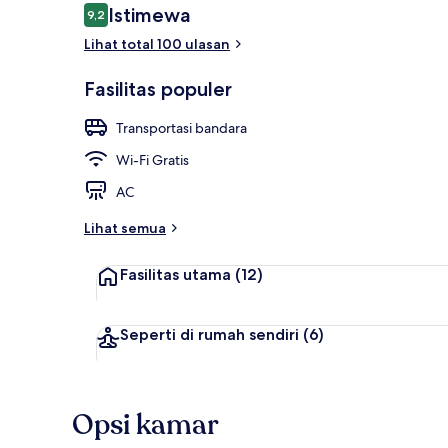
Ulasan
Istimewa
9,2
9,2 dari 10
Lihat total 100 ulasan
Lounge lobi
Fasilitas populer
Transportasi bandara
Wi-Fi Gratis
AC
Lihat semua
Fasilitas utama
(12)
Seperti di rumah sendiri
(6)
Opsi kamar