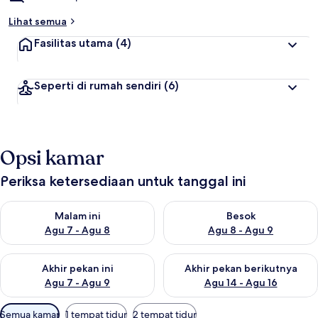
Lihat semua
Fasilitas utama
(4)
Seperti di rumah sendiri
(6)
Opsi kamar
Periksa ketersediaan untuk tanggal ini
Periksa ketersediaan untuk malam ini Agu 7 - Agu 8
Periksa ketersediaan untuk be
Malam ini
Besok
Agu 7 - Agu 8
Agu 8 - Agu 9
Periksa ketersediaan untuk akhir pekan ini Agu 7 - Agu 9
Periksa ketersediaan untuk ak
Akhir pekan ini
Akhir pekan berikutnya
Agu 7 - Agu 9
Agu 14 - Agu 16
Filter
Semua kamar
1 tempat tidur
2 tempat tidur