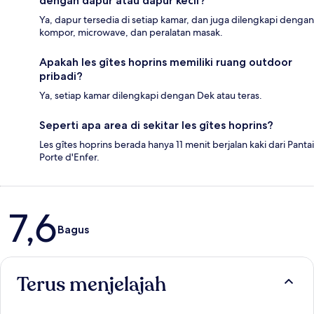
dengan dapur atau dapur kecil?
Ya, dapur tersedia di setiap kamar, dan juga dilengkapi dengan
kompor, microwave, dan peralatan masak.
Apakah les gîtes hoprins memiliki ruang outdoor
pribadi?
Ya, setiap kamar dilengkapi dengan Dek atau teras.
Seperti apa area di sekitar les gîtes hoprins?
Les gîtes hoprins berada hanya 11 menit berjalan kaki dari Pantai
Porte d'Enfer.
Ulasan
7,6
Bagus
Terus menjelajah