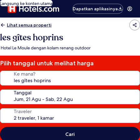
Langsung ke konten utama
Dapatkan aplikasinya
Lihat semua properti
les gîtes hoprins
Hotel Le Moule dengan kolam renang outdoor
Pilih tanggal untuk melihat harga
Ke mana?
Tanggal
Traveler
Cari