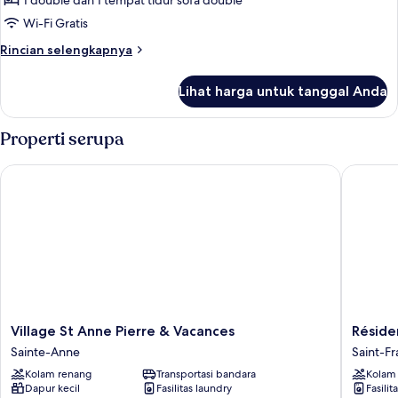
1 double dan 1 tempat tidur sofa double
kolam
Wi-Fi Gratis
renang
Rincian
Rincian selengkapnya
lebih
lanjut
Lihat harga untuk tanggal Anda
untuk
Bungalow,
pemandangan
Properti serupa
kolam
renang
Village St Anne Pierre & Vacances
Résidenc
Village
Résiden
Village St Anne Pierre & Vacances
Réside
St
Le
Sainte-Anne
Saint-Fr
Anne
Vallon
Kolam renang
Transportasi bandara
Kolam
Pierre
Guadel
Dapur kecil
Fasilitas laundry
Fasilit
&
Saint-