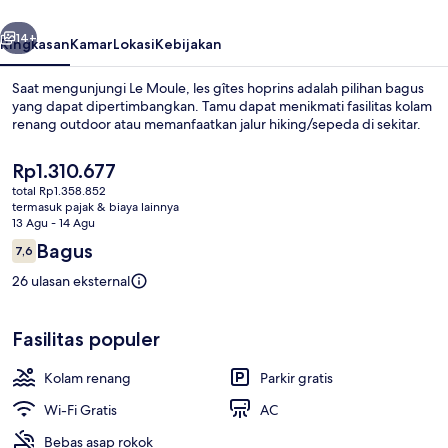
belumnya
Berikutnya
14+
Ringkasan
Kamar
Lokasi
Kebijakan
Saat mengunjungi Le Moule, les gîtes hoprins adalah pilihan bagus
yang dapat dipertimbangkan. Tamu dapat menikmati fasilitas kolam
renang outdoor atau memanfaatkan jalur hiking/sepeda di sekitar.
Harga
Rp1.310.677
saat
total Rp1.358.852
ini
termasuk pajak & biaya lainnya
Rp1.310.677
13 Agu - 14 Agu
Ulasan
Bagus
7,6
Kolam renang outdoor, dengan payun
7,6 dari 10
26 ulasan eksternal
Fasilitas populer
Kolam renang
Parkir gratis
Wi-Fi Gratis
AC
Bebas asap rokok