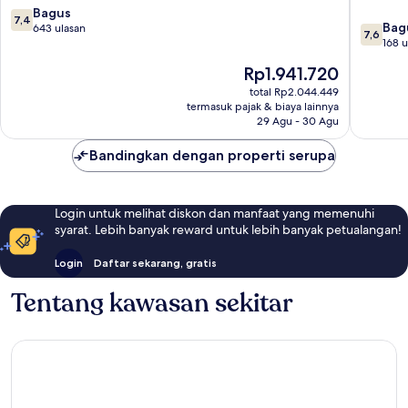
Vacances
François
7.4
Bagus
7,4
7.6
Sainte-
Bag
dari
643 ulasan
7,6
dari
Anne
168 u
10,
10,
Bagus,
Harga
Rp1.941.720
Bagus,
643
sekarang
168
total Rp2.044.449
ulasan
Rp1.941.720
termasuk pajak & biaya lainnya
ulasan
29 Agu - 30 Agu
Bandingkan dengan properti serupa
Login untuk melihat diskon dan manfaat yang memenuhi
syarat. Lebih banyak reward untuk lebih banyak petualangan!
Login
Daftar sekarang, gratis
Tentang kawasan sekitar