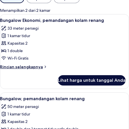
tersedia
untuk
Menampilkan 2 dari 2 kamar
kamar
Lihat
Bungalow Ekonomi, pemandangan kolam
5
Bungalow Ekonomi, pemandangan kolam renang
semua
33 meter persegi
foto
1 kamar tidur
untuk
Bungalow
Kapasitas 2
Ekonomi,
1 double
pemandangan
Wi-Fi Gratis
kolam
Rincian
Rincian selengkapnya
renang
lebih
lanjut
Lihat harga untuk tanggal Anda
untuk
Bungalow
Ekonomi,
Lihat
Bungalow, pemandangan kolam renang |
7
pemandangan
Bungalow, pemandangan kolam renang
semua
kolam
50 meter persegi
renang
foto
1 kamar tidur
untuk
Bungalow,
Kapasitas 2
pemandangan