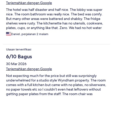
Terjemahkan dengan Google
The hotel was half disaster and half nice. The lobby was super
nice. The room bathroom was really nice. The bed was comfy.
But many other areas were battered and shabby. The fridge
shelves were rusty. The kitchenette has no utensils, cookware,
plates, cups, or anything like that. Zero. We had no hot water
the first morning and it would not get fixed until after we had to
Daniel, perjalanan 2 malam
leave for the day. The "hot" breakfast wasn't ready yet so we got
a bag with a banana, a granola bar, a honey bun, and a small
SunnyD. I had to hunt across many floors to finally find an
Ulasan terverifikasi
icemaker that worked after the first several did not. I will
certainly never stay here again.
6/10 Bagus
30 Mar 2026
Terjemahkan dengan Google
Not expecting much for the price but still was surprisingly
underwhelmed for a studio style Wyndham property. The room
comes with a full kitchen but came with no plates, no silverware,
no paper towels etc so I couldn’t even heat leftovers without
getting paper plates from the staff. The room chair was
positioned in such a way that it blocked the entire far side of the
bed so you would need to crawl over on that side. The coffee
maker wasn’t plugged in and I had to crawl under the desk and
untie the plug but then there was no socket for it. Room was