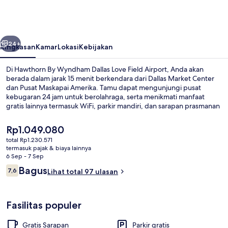
Wyndham
Dallas
Love
belumnya
Berikutnya
Field
24+
Ringkasan
Kamar
Lokasi
Kebijakan
Airport
Di Hawthorn By Wyndham Dallas Love Field Airport, Anda akan
berada dalam jarak 15 menit berkendara dari Dallas Market Center
dan Pusat Maskapai Amerika. Tamu dapat mengunjungi pusat
kebugaran 24 jam untuk berolahraga, serta menikmati manfaat
gratis lainnya termasuk WiFi, parkir mandiri, dan sarapan prasmanan
setiap hari antara pukul 06.00 dan 09.00.Selain itu, Galleria Dallas
dan Irving dapat dicapai dengan berkendara singkat.
Harga
Rp1.049.080
saat
total Rp1.230.571
ini
termasuk pajak & biaya lainnya
Fasilitas properti
Rp1.049.080
6 Sep - 7 Sep
Ulasan
Bagus
7,6
Lihat total 97 ulasan
7,6 dari 10
Fasilitas populer
Gratis Sarapan
Parkir gratis