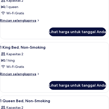
Kapasitas 2
Bebas
untuk
Asap
1 queen
1
Rokok
Wi-Fi Gratis
Queen
Bed,
Rincian
Rincian selengkapnya
lebih
Mobility
lanjut
Accessible
Lihat harga untuk tanggal Anda
untuk
Room,
1
Roll-
Queen
Lihat
Wi-Fi gratis
2
Bed,
In
1 King Bed, Non-Smoking
semua
Mobility
Shower,
Kapasitas 2
Accessible
foto
Non-
Room,
1 king
untuk
Smoking
Roll-
1
Wi-Fi Gratis
In
King
Shower,
Rincian
Rincian selengkapnya
Non-
Bed,
lebih
Smoking
lanjut
Non-
Lihat harga untuk tanggal Anda
untuk
Smoking
1
King
Lihat
Wi-Fi gratis
2
Bed,
1 Queen Bed, Non-Smoking
semua
Non-
Kapasitas 2
Smoking