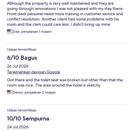
bananas. Save yourself the frustration and choose a different
Although the property is very well maintained and they are
extended stay.
going through renovations I was not pleased with my stay there.
Front desk personel need more training in customer service and
conflict resolution. Another client had some problems with his
room and the clerk could care less. I didn't bring up mine
because of it. The light walking into rm 211 was out, no pen
Dee, perjalanan 1 malam
available in the room, only one trash can. Nothing in the vanilty
area to put trash. Body wash container in shower was out, no
dirty clothes bag in closet. Kitchenette did not have any plates
Ulasan terverifikasi
or utensils to use (so what was the point of having a Kitchenette)
I did request a walkin shower on my reservation and was given
6/10 Bagus
one due to medical necessity which was welcomed. Don't think I
26 Jul 2026
will be staying at this property again. When checking out I asked
the front desk clerk if they could put a card in with their
Terjemahkan dengan Google
outgoing mail. I was asked how long I was staying and replied I
Got there and the toilet seat was broken but other than that the
was checking out. I was asked what I want done with the card if
room was nice. The area around the hotel is sketchy
they could not mail it out. Frustrated I just took the card and
found the nearest post office. 😡
Deron, perjalanan 2 malam
Ulasan terverifikasi
10/10 Sempurna
24 Jul 2026