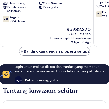
peliha
Collection
Kolam renang
Gratis Sarapan
-
Wi-Fi 
Ramah hewan
Parkir gratis
by
Forest
peliharaan
7.6
Best
Lane
Bag
7,6
dari
Western
Northwe
733 
7.8
Bagus
7,8
10,
Addison
Dallas
dari
1.084 ulasan
Bagus,
10,
Harga
Rp982.370
733
Bagus,
sekarang
ulasan
1.084
total Rp1.132.280
Rp982.370
termasuk pajak & biaya lainnya
ulasan
9 Agu - 10 Agu
Bandingkan dengan properti serupa
Login untuk melihat diskon dan manfaat yang memenuhi
syarat. Lebih banyak reward untuk lebih banyak petualangan!
Login
Daftar sekarang, gratis
Tentang kawasan sekitar