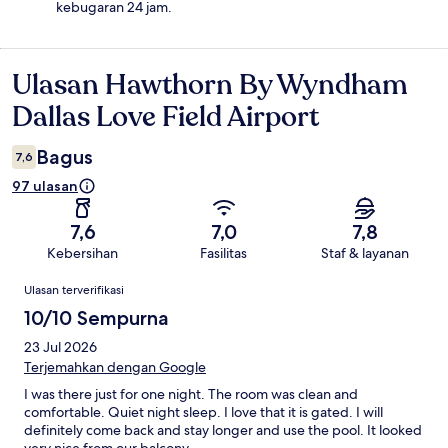
kebugaran 24 jam.
Ulasan Hawthorn By Wyndham
Ulasan
Dallas Love Field Airport
Bagus
7,6
97 ulasan
7,6
7,0
7,8
Kebersihan
Fasilitas
Staf & layanan
Ulasan
Ulasan terverifikasi
10/10 Sempurna
23 Jul 2026
Terjemahkan dengan Google
I was there just for one night. The room was clean and
comfortable. Quiet night sleep. I love that it is gated. I will
definitely come back and stay longer and use the pool. It looked