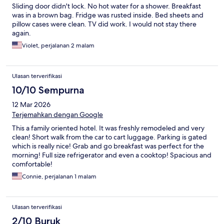
Sliding door didn't lock. No hot water for a shower. Breakfast
was in a brown bag. Fridge was rusted inside. Bed sheets and
pillow cases were clean. TV did work. I would not stay there
again.
Violet, perjalanan 2 malam
Ulasan terverifikasi
10/10 Sempurna
12 Mar 2026
Terjemahkan dengan Google
This a family oriented hotel. It was freshly remodeled and very
clean! Short walk from the car to cart luggage. Parking is gated
which is really nice! Grab and go breakfast was perfect for the
morning! Full size refrigerator and even a cooktop! Spacious and
comfortable!
Connie, perjalanan 1 malam
Ulasan terverifikasi
2/10 Buruk