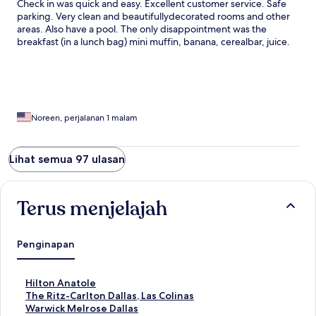
Check in was quick and easy. Excellent customer service. Safe
parking. Very clean and beautifullydecorated rooms and other
areas. Also have a pool. The only disappointment was the
breakfast (in a lunch bag) mini muffin, banana, cerealbar, juice.
Noreen, perjalanan 1 malam
Lihat semua 97 ulasan
Terus menjelajah
Penginapan
T
Hilton Anatole
a
T
The Ritz-Carlton Dallas, Las Colinas
u
a
T
Warwick Melrose Dallas