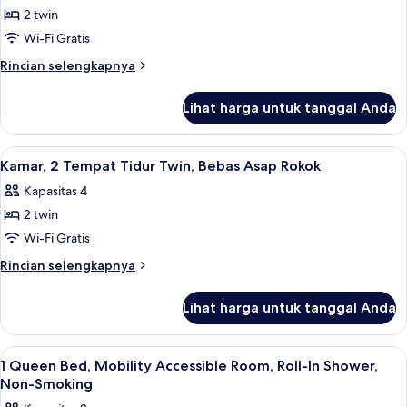
untuk
Asap
2 twin
Suite,
Rokok
Wi-Fi Gratis
2
Tempat
Rincian
Rincian selengkapnya
lebih
Tidur
lanjut
Twin,
Lihat harga untuk tanggal Anda
untuk
difabel
Suite,
mobilitas,
2
Lihat
Wi-Fi gratis
6
Tempat
Bebas
Kamar, 2 Tempat Tidur Twin, Bebas Asap Rokok
semua
Tidur
Asap
Kapasitas 4
Twin,
foto
Rokok
difabel
2 twin
untuk
(Yes)
mobilitas,
Kamar,
Wi-Fi Gratis
Bebas
2
Asap
Rincian
Rincian selengkapnya
Rokok
Tempat
lebih
(Yes)
lanjut
Tidur
Lihat harga untuk tanggal Anda
untuk
Twin,
Kamar,
Bebas
2
Lihat
Wi-Fi gratis
2
Asap
Tempat
1 Queen Bed, Mobility Accessible Room, Roll-In Shower,
semua
Tidur
Rokok
Non-Smoking
Twin,
foto