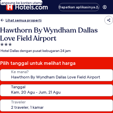
Langsung ke konten utama
Dapatkan aplikasinya
Lihat semua properti
Hawthorn By Wyndham Dallas
Love Field Airport
Properti
bintang
Hotel Dallas dengan pusat kebugaran 24 jam
3.0
Pilih tanggal untuk melihat harga
Ke mana?
Tanggal
Traveler