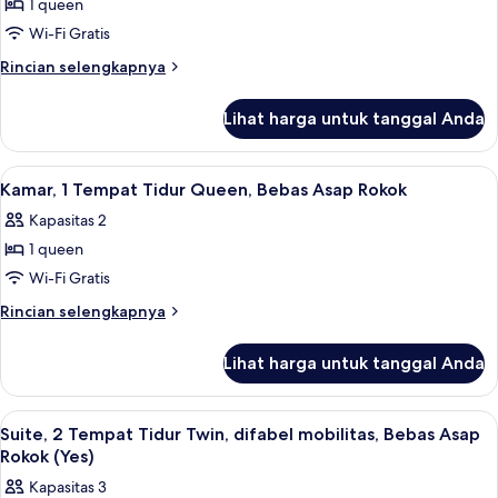
1 queen
Wi-Fi Gratis
Rincian
Rincian selengkapnya
lebih
lanjut
Lihat harga untuk tanggal Anda
untuk
Kamar,
1
Lihat
Kamar, 1 Tempat Tidur Queen, Bebas As
7
Tempat
Kamar, 1 Tempat Tidur Queen, Bebas Asap Rokok
semua
Tidur
Kapasitas 2
Queen,
foto
difabel
1 queen
untuk
mobilitas,
Kamar,
Wi-Fi Gratis
Bebas
1
Asap
Rincian
Rincian selengkapnya
Rokok
Tempat
lebih
(Mobility,
lanjut
Tidur
Lihat harga untuk tanggal Anda
Roll-
untuk
Queen,
in
Kamar,
Bebas
Shower)
1
Lihat
Wi-Fi gratis
1
Asap
Tempat
Suite, 2 Tempat Tidur Twin, difabel mobilitas, Bebas Asap
semua
Tidur
Rokok
Rokok (Yes)
Queen,
foto
Kapasitas 3
Bebas