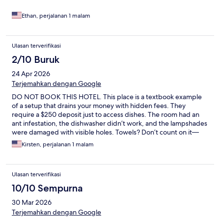
clean. Very bare bones and it’s a 7/10 not an 8.8 or anywhere
close to that.
Ethan, perjalanan 1 malam
Ulasan terverifikasi
2/10 Buruk
24 Apr 2026
Terjemahkan dengan Google
DO NOT BOOK THIS HOTEL. This place is a textbook example
of a setup that drains your money with hidden fees. They
require a $250 deposit just to access dishes. The room had an
ant infestation, the dishwasher didn’t work, and the lampshades
were damaged with visible holes. Towels? Don’t count on it—
they’re rarely available. Management appears inconsistent and
Kirsten, perjalanan 1 malam
arbitrary with policies. There’s a $50 early check-in fee before 3
PM and an additional $25 fee if you extend your stay through a
third-party booking. The front desk experience was also poor—
Ulasan terverifikasi
staff were unprofessional and difficult to work with. What looks
like a budget-friendly option quickly becomes expensive once
10/10 Sempurna
all the surprise charges are added. For the same total cost, you
30 Mar 2026
could stay somewhere nearby with far better quality and
service. Breakfast is minimal—prepackaged honey buns and
Terjemahkan dengan Google