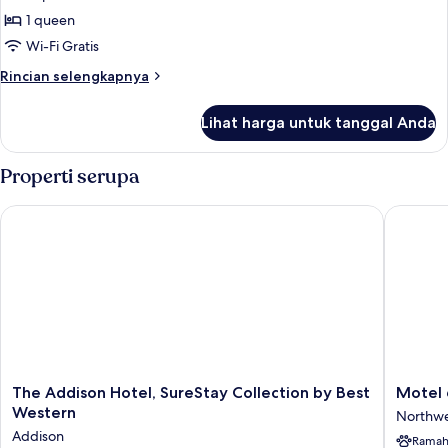
foto
1 queen
untuk
1
Wi-Fi Gratis
Queen
Rincian
Rincian selengkapnya
Bed,
lebih
lanjut
Non-
Lihat harga untuk tanggal Anda
untuk
Smoking
1
Queen
Properti serupa
Bed,
Non-
The Addison Hotel, SureStay Collection by Best Western
Motel 6 D
Smoking
The
Motel
The Addison Hotel, SureStay Collection by Best
Motel 
Addison
6
Western
Northwe
Hotel,
Dallas,
Addison
Ramah
SureStay
TX