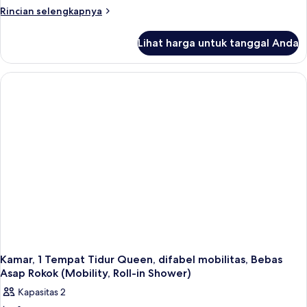
1
Rincian
Rincian selengkapnya
Tempat
lebih
lanjut
Tidur
Lihat harga untuk tanggal Anda
untuk
King,
Suite,
Bebas
1
Asap
Tempat
Tidur
Rokok
King,
Bebas
Asap
Rokok
Kamar, 1 Tempat Tidur Queen, difabel mobilitas, Bebas
Asap Rokok (Mobility, Roll-in Shower)
Kapasitas 2