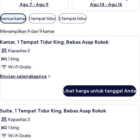
Agu 7 - Agu 9
Agu 14 - Agu 16
Filter
Semua kamar
1 tempat tidur
2 tempat tidur
tersedia
untuk
Menampilkan 9 dari 9 kamar
kamar
Lihat
Wi-Fi gratis
7
Kamar, 1 Tempat Tidur King, Bebas Asap Rokok
semua
Kapasitas 2
foto
1 king
untuk
Kamar,
Wi-Fi Gratis
1
Rincian
Rincian selengkapnya
Tempat
lebih
lanjut
Tidur
Lihat harga untuk tanggal Anda
untuk
King,
Kamar,
Bebas
1
Lihat
Wi-Fi gratis
1
Asap
Tempat
Suite, 1 Tempat Tidur King, Bebas Asap Rokok
semua
Tidur
Rokok
Kapasitas 3
King,
foto
Bebas
1 king
untuk
Asap
Suite,
Wi-Fi Gratis
Rokok