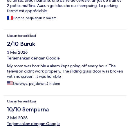
eu un sac avec 1 banane, une barre de céréale, un jus de fruit et
2 petits muffins. Aucun gel douche ou shampoing. Le parking
fermé est appréciable
Florent, perjalanan 2 malam
Ulasan terverifikasi
2/10 Buruk
3 Mei 2026
Terjemahkan dengan Google
My room was horrible a alarm kept going off every hour. The
televison didnt work properly. The sliding glass door was broken
with no screen. It was horrible
Sharonya, perjalanan 2 malam
Ulasan terverifikasi
10/10 Sempurna
3 Mei 2026
Terjemahkan dengan Google