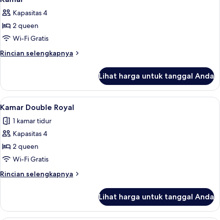
Kapasitas 4
2 queen
Wi-Fi Gratis
Rincian
Rincian selengkapnya
lebih
lanjut
Lihat harga untuk tanggal Anda
untuk
Kamar
Lihat
Seprai premium, bantalan ekstra lemb
16
Kamar Double Royal
semua
1 kamar tidur
foto
Kapasitas 4
untuk
Kamar
2 queen
Double
Wi-Fi Gratis
Royal
Rincian
Rincian selengkapnya
lebih
lanjut
Lihat harga untuk tanggal Anda
untuk
Kamar
Double