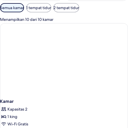
Filter
Semua kamar
1 tempat tidur
2 tempat tidur
tersedia
untuk
Menampilkan 10 dari 10 kamar
kamar
Kamar
Kapasitas 2
1 king
Wi-Fi Gratis