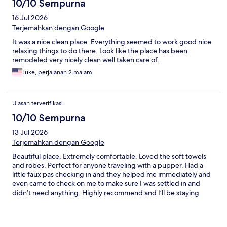
Hopefully Stompy and Clank will not be returning any time soon.
10/10 Sempurna
😉
16 Jul 2026
Terjemahkan dengan Google
It was a nice clean place. Everything seemed to work good nice
relaxing things to do there. Look like the place has been
remodeled very nicely clean well taken care of.
Luke, perjalanan 2 malam
Ulasan terverifikasi
10/10 Sempurna
13 Jul 2026
Terjemahkan dengan Google
Beautiful place. Extremely comfortable. Loved the soft towels
and robes. Perfect for anyone traveling with a pupper. Had a
little faux pas checking in and they helped me immediately and
even came to check on me to make sure I was settled in and
didn’t need anything. Highly recommend and I’ll be staying
here again whenever I’m in Eureka Springs!