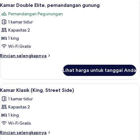
Lihat
Seprai premium, bantalan ekstra lemb
10
Royal
Kamar Double Elite, pemandangan gunung
semua
Pemandangan Pegunungan
foto
1 kamar tidur
untuk
Kamar
Kapasitas 2
Double
1 king
Elite,
Wi-Fi Gratis
pemandangan
Rincian
Rincian selengkapnya
gunung
lebih
lanjut
Lihat harga untuk tanggal Anda
untuk
Kamar
Double
Lihat
Kamar Klasik (King, Street Side) | Se
10
Elite,
Kamar Klasik (King, Street Side)
semua
pemandangan
1 kamar tidur
gunung
foto
Kapasitas 2
untuk
Kamar
1 king
Klasik
Wi-Fi Gratis
(King,
Rincian
Rincian selengkapnya
Street
lebih