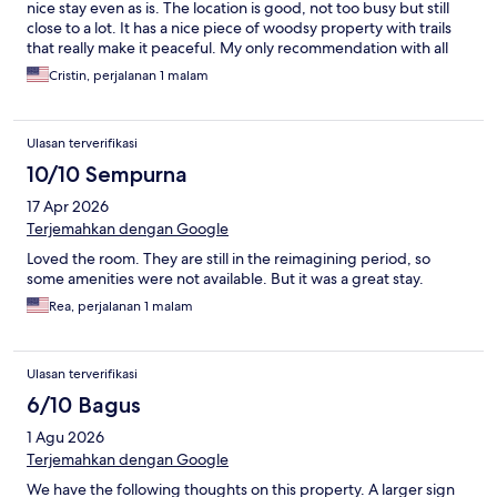
nice stay even as is. The location is good, not too busy but still
close to a lot. It has a nice piece of woodsy property with trails
that really make it peaceful. My only recommendation with all
the updates they are doing is maybe add a lamp where people
Cristin, perjalanan 1 malam
can put chargers or USB capable outlets with easy access for
charges. In our room. We struggled to get to the outlets.
Ulasan terverifikasi
10/10 Sempurna
17 Apr 2026
Terjemahkan dengan Google
Loved the room. They are still in the reimagining period, so
some amenities were not available. But it was a great stay.
Rea, perjalanan 1 malam
Ulasan terverifikasi
6/10 Bagus
1 Agu 2026
Terjemahkan dengan Google
We have the following thoughts on this property. A larger sign