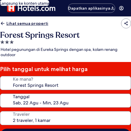
Langsung ke konten utama
Dapatkan aplikasinya
Lihat semua properti
Forest Springs Resort
Properti
bintang
Hotel pegunungan di Eureka Springs dengan spa, kolam renang
3.0
outdoor
Pilih tanggal untuk melihat harga
Ke mana?
Tanggal
Traveler