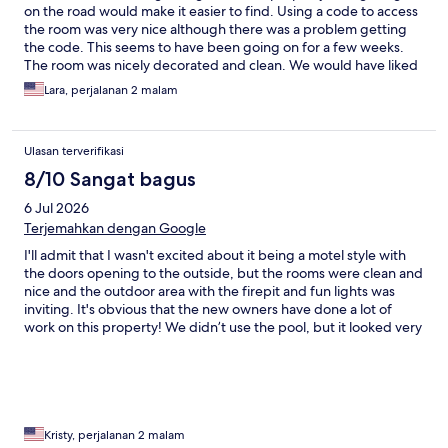
on the road would make it easier to find. Using a code to access
the room was very nice although there was a problem getting
the code. This seems to have been going on for a few weeks.
The room was nicely decorated and clean. We would have liked
drawers for clothing. The property is referred to as a “spa.” Our
Lara, perjalanan 2 malam
interpretation was a ɔuiet environment. Sarurday night a live
rock band performed outside. We also had energetic upstairs
neighbors who sounded like they were jumping up and down.
Ulasan terverifikasi
This went on until near midnight. On site management leaves at
10 pm so there was no one to call.
8/10 Sangat bagus
6 Jul 2026
Terjemahkan dengan Google
I'll admit that I wasn't excited about it being a motel style with
the doors opening to the outside, but the rooms were clean and
nice and the outdoor area with the firepit and fun lights was
inviting. It's obvious that the new owners have done a lot of
work on this property! We didn’t use the pool, but it looked very
inviting and the pool furniture was much nicer than what you
would normally find at a motel. A/C worked well, but the
humidity was still felt inside. The staff was available by text or
email and very responsive to any questions that we had and
always had suggestions when asked. Our room had a mini
fridge, but no microwave or coffeemaker. Apparently this might
Kristy, perjalanan 2 malam