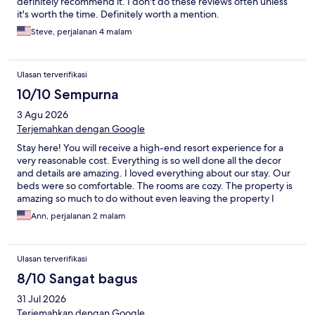
definitely recommend it. I don't do these reviews often unless
dining helped salvage the stay—McGarity’s was excellent. The
it's worth the time. Definitely worth a mention.
fire pit area was enjoyable, though lacking proper extinguishing
resources per posted rules. Overall, not a terrible stay, but it
Steve, perjalanan 4 malam
didn’t live up to the name, photos, or expectations. Might be
worth revisiting after renovations are complete.
Ulasan terverifikasi
10/10 Sempurna
3 Agu 2026
Terjemahkan dengan Google
Stay here! You will receive a high-end resort experience for a
very reasonable cost. Everything is so well done all the decor
and details are amazing. I loved everything about our stay. Our
beds were so comfortable. The rooms are cozy. The property is
amazing so much to do without even leaving the property I
could go on and on we will definitely be back!
Ann, perjalanan 2 malam
Ulasan terverifikasi
8/10 Sangat bagus
31 Jul 2026
Terjemahkan dengan Google