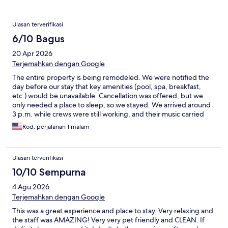
vary depending on the room that you book, so you might have
to ask. Overall, this was a nice place to stay and I would
definitely recommend!
Ulasan terverifikasi
6/10 Bagus
20 Apr 2026
Terjemahkan dengan Google
The entire property is being remodeled. We were notified the
day before our stay that key amenities (pool, spa, breakfast,
etc.) would be unavailable. Cancellation was offered, but we
only needed a place to sleep, so we stayed. We arrived around
3 p.m. while crews were still working, and their music carried
across the property until about 5 p.m. The rooms appeared
Rod, perjalanan 1 malam
recently finished but still had strong paint/off-gassing odors.
Our biggest issue was the exterior doors—no weather stripping
or thresholds, with visible gaps letting in daylight (and
Ulasan terverifikasi
potentially bugs or small animals). Only one room in our row had
a proper seal; I was able to switch rooms. Each room had a porch
10/10 Sempurna
light but no switch to control it. The bed was comfortable, but
4 Agu 2026
the pillows were too soft. The AC/heat worked well and was
fairly quiet. No fridge in the room, though one was available in a
Terjemahkan dengan Google
shared laundry area. Soundproofing is poor—we could clearly
This was a great experience and place to stay. Very relaxing and
hear neighbors above us early in the morning and late at night.
the staff was AMAZING! Very very pet friendly and CLEAN. If
There was also debris scattered on the hillside outside. Nearby