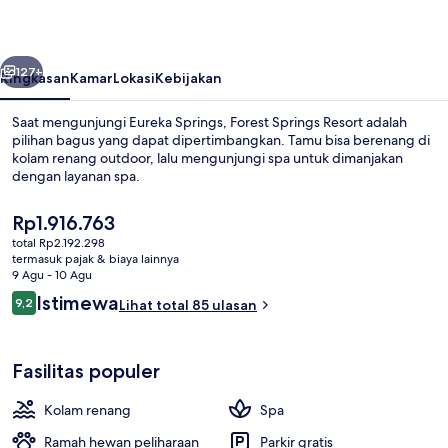
belumnya
Berikutnya
127+
Ringkasan
Kamar
Lokasi
Kebijakan
Saat mengunjungi Eureka Springs, Forest Springs Resort adalah
pilihan bagus yang dapat dipertimbangkan. Tamu bisa berenang di
kolam renang outdoor, lalu mengunjungi spa untuk dimanjakan
dengan layanan spa.
Harga
Rp1.916.763
saat
total Rp2.192.298
ini
termasuk pajak & biaya lainnya
Rp1.916.763
9 Agu - 10 Agu
Sauna
Ulasan
Istimewa
9,2
Lihat total 85 ulasan
9,2 dari 10
Fasilitas populer
Kolam renang
Spa
Ramah hewan peliharaan
Parkir gratis