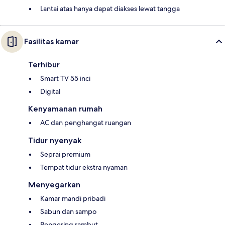
Lantai atas hanya dapat diakses lewat tangga
Fasilitas kamar
Terhibur
Smart TV 55 inci
Digital
Kenyamanan rumah
AC dan penghangat ruangan
Tidur nyenyak
Seprai premium
Tempat tidur ekstra nyaman
Menyegarkan
Kamar mandi pribadi
Sabun dan sampo
Pengering rambut