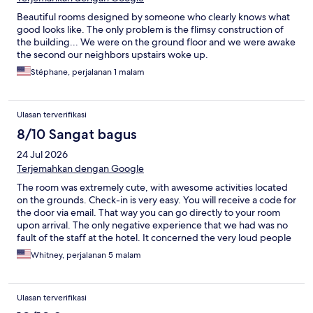
Beautiful rooms designed by someone who clearly knows what
good looks like. The only problem is the flimsy construction of
the building... We were on the ground floor and we were awake
the second our neighbors upstairs woke up.
Stéphane, perjalanan 1 malam
Ulasan terverifikasi
8/10 Sangat bagus
24 Jul 2026
Terjemahkan dengan Google
The room was extremely cute, with awesome activities located
on the grounds. Check-in is very easy. You will receive a code for
the door via email. That way you can go directly to your room
upon arrival. The only negative experience that we had was no
fault of the staff at the hotel. It concerned the very loud people
in the room above us. (I nicknamed them Stompy and Clank.)
Whitney, perjalanan 5 malam
They were constantly clunking around the room, even at 2:00
AM. The room wasn't very big, so I have no idea why they
needed to move around so much. Get what you need and sit
Ulasan terverifikasi
your loud self down! Overall, I recommend this unique spot.