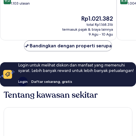
9,0
8,8
dari
dari
1.103 ulasan
Historic
1.004
10,
10,
District
Istimewa,
Luar
Harga
Rp1.021.382
1.103
Biasa,
sekarang
total Rp1.168.316
ulasan
1.004
Rp1.021.382
termasuk pajak & biaya lainnya
ulasan
9 Agu - 10 Agu
Bandingkan dengan properti serupa
Login untuk melihat diskon dan manfaat yang memenuhi
syarat. Lebih banyak reward untuk lebih banyak petualangan!
Login
Daftar sekarang, gratis
Tentang kawasan sekitar