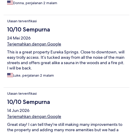
so right!!! Saved us so much time & $$. Recommended us their
Donna, perjalanan 2 malam
favorite local restaurants. 5 star!!!!!!
Ulasan terverifikasi
10/10 Sempurna
24 Mei 2026
Terjemahkan dengan Google
This is a great property Eureka Springs. Close to downtown, will
easy trolly access. It’s tucked away from all the noise of the main
streets and offers great alike a sauna in the woods and a fire pit.
I will be back.
Luke, perjalanan 2 malam
Ulasan terverifikasi
10/10 Sempurna
14 Jun 2026
Terjemahkan dengan Google
Great stay! I can tell they're still making many improvements to
the property and adding many more amenities but we had a