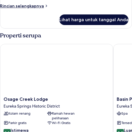
Suite
Rincian
Rincian selengkapnya
w/
lebih
Sofa
lanjut
Lihat harga untuk tanggal Anda
untuk
Bed
Ultra
&
King
Properti serupa
Full
Suite
w/
Kitchenette
Osage Creek Lodge
Basin Pa
Sofa
Bed
&
Full
Kitchenette
Osage
Basin
Osage Creek Lodge
Basin 
Creek
Park
Eureka Springs Historic District
Eureka S
Lodge
Hotel
Kolam renang
Ramah hewan
Spa
Eureka
and
peliharaan
Springs
Spa
Parkir gratis
Wi-Fi Gratis
Tersed
Historic
Eureka
9.0
8.8
District
Istimewa
Springs
Luar