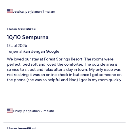
Jessica, perjalanan 1 malam
Ulasan terverifikasi
10/10 Sempurna
13 Jul 2026
Terjemahkan dengan Google
We loved our stay at Forest Springs Resort! The rooms were
perfect, bed soft and loved the comforter. The outside area is
so nice to sit out and relax after a day in town. My only issue was
not realizing it was an online check in but once I got someone on
the phone (she was so helpful and kind) I got in my room quickly.
Would stay again!
Tinley, perjalanan 2 malam
Ulasan terverifikasi