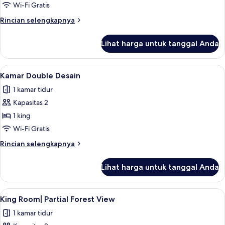
Wi-Fi Gratis
Rincian
Rincian selengkapnya
lebih
lanjut
Lihat harga untuk tanggal Anda
untuk
Kamar
Lihat
Kamar Double Desain | Seprai premium
13
Kamar Double Desain
semua
1 kamar tidur
foto
Kapasitas 2
untuk
Kamar
1 king
Double
Wi-Fi Gratis
Desain
Rincian
Rincian selengkapnya
lebih
lanjut
Lihat harga untuk tanggal Anda
untuk
Kamar
Double
Lihat
King Room| Partial Forest View | Sepr
12
Desain
King Room| Partial Forest View
semua
1 kamar tidur
foto