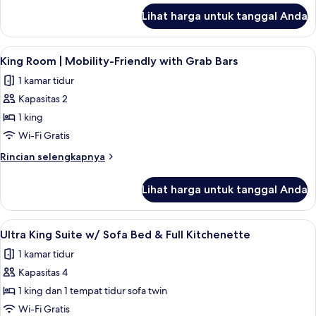
Side)
lanjut
Lihat harga untuk tanggal Anda
untuk
Kamar
Klasik
Lihat
King Room | Mobility-Friendly with Gr
9
(King,
King Room | Mobility-Friendly with Grab Bars
semua
Street
1 kamar tidur
Side)
foto
Kapasitas 2
untuk
King
1 king
Room
Wi-Fi Gratis
|
Rincian
Rincian selengkapnya
Mobility-
lebih
Friendly
lanjut
Lihat harga untuk tanggal Anda
untuk
with
King
Grab
Room
Lihat
Ultra King Suite w/ Sofa Bed & Full K
Bars
13
|
Ultra King Suite w/ Sofa Bed & Full Kitchenette
semua
Mobility-
1 kamar tidur
Friendly
foto
with
Kapasitas 4
untuk
Grab
Ultra
1 king dan 1 tempat tidur sofa twin
Bars
King
Wi-Fi Gratis