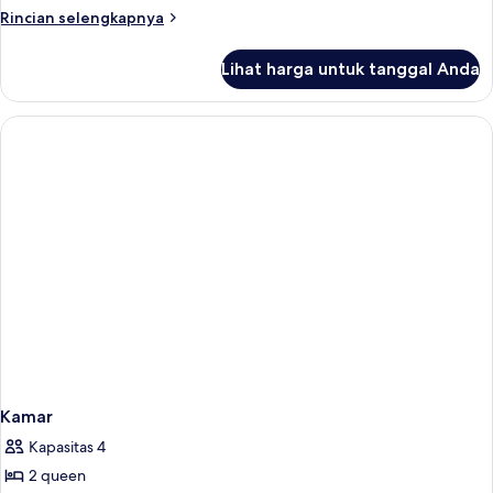
Rincian
Rincian selengkapnya
lebih
lanjut
Lihat harga untuk tanggal Anda
untuk
Kamar
Kamar
Kapasitas 4
2 queen