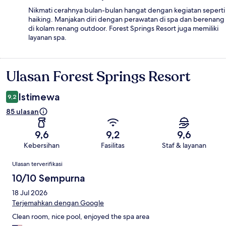
Nikmati cerahnya bulan-bulan hangat dengan kegiatan seperti
haiking. Manjakan diri dengan perawatan di spa dan berenang
di kolam renang outdoor. Forest Springs Resort juga memiliki
layanan spa.
Ulasan Forest Springs Resort
Ulasan
Istimewa
9,2
85 ulasan
9,6
9,2
9,6
Kebersihan
Fasilitas
Staf & layanan
Ulasan
Ulasan terverifikasi
10/10 Sempurna
18 Jul 2026
Terjemahkan dengan Google
Clean room, nice pool, enjoyed the spa area