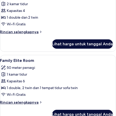
2 kamar tidur
untuk
Family
Kapasitas 4
Deluxe
1 double dan 2 twin
Room
Wi-Fi Gratis
Rincian
Rincian selengkapnya
lebih
lanjut
Lihat harga untuk tanggal Anda
untuk
Family
Deluxe
Lihat
Family Elite Room | Miniba
9
Room
Family Elite Room
semua
50 meter persegi
foto
1 kamar tidur
untuk
Family
Kapasitas 6
Elite
1 double, 2 twin dan 1 tempat tidur sofa twin
Room
Wi-Fi Gratis
Rincian
Rincian selengkapnya
lebih
lanjut
Lihat harga untuk tanggal Anda
untuk