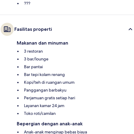
???
Fasilitas properti
Makanan dan minuman
3 restoran
3 bar/lounge
Bar pantai
Bar tepi kolam renang
Kopi/teh di ruangan umum
Panggangan barbakyu
Perjamuan gratis setiap hari
Layanan kamar 24 jam
Toko roti/camilan
Bepergian dengan anak-anak
Anak-anak menginap bebas biaya