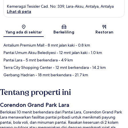
Kemeragzi Tesisler Cad. No: 339, Lara-Aksu, Antalya, Antalya
Lihat di peta
Peta
Yang ada di sekitar
Berkeliling
Restoran
Antalium Premium Mall
- 8 mnt jalan kaki
- 0.8 km
Pantai Umum Aksu Belediyesi
- 12 mnt jalan kaki
- 1.0 km
Pantai Lara
- 5 mnt berkendara
- 4.9 km
Terra City Shopping Center
- 12 mnt berkendara
- 14.2 km
Gerbang Hadrian
- 18 mnt berkendara
- 21.7 km
Tentang properti ini
Corendon Grand Park Lara
Berlokasi 10 menit berkendara dari Pantai Lara, Corendon Grand Park
Lara menawarkan fasilitas pantai pribadi untuk menikmati payung
pantai, bola voli, dan minuman pantai. Rasakan keseruan di 2 kolam
renang outdoor atau memanjakan diri dengan menikmati pijat ala