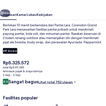
Lara
belumnya
Berikutnya
132+
Ringkasan
Kamar
Lokasi
Kebijakan
Berlokasi 10 menit berkendara dari Pantai Lara, Corendon Grand
Park Lara menawarkan fasilitas pantai pribadi untuk menikmati
payung pantai, bola voli, dan minuman pantai. Rasakan keseruan di
2 kolam renang outdoor atau memanjakan diri dengan menikmati
pijat ala Swedia, body wrap, dan perawatan Ayurveda. Peppermint
Restoran merupakan salah satu 3 restoran yang menyajikan sushi
dan buka untuk makan malam. Keunggulan lain di hotel mewah ini
VIP Access
meliputi 3 bar/lounge, klub anak gratis, dan bar tepi kolam renang.
Para traveler terkesan dengan staf.
Harga
Rp5.325.572
Pantai pribadi di sekitar dan antar-je
saat
total Rp5.911.385
ini
termasuk pajak & biaya lainnya
Rp5.325.572
2 Sep - 3 Sep
Ulasan
Sangat bagus
8,4
Lihat total 752 ulasan
8,4 dari 10
Fasilitas populer