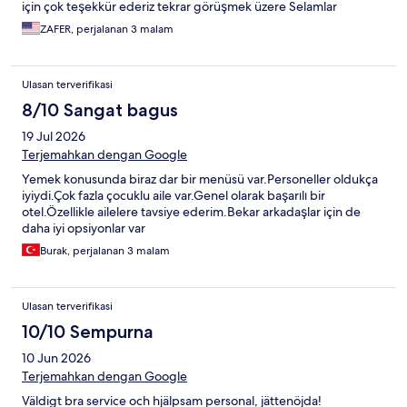
için çok teşekkür ederiz tekrar görüşmek üzere Selamlar
ZAFER, perjalanan 3 malam
Ulasan terverifikasi
8/10 Sangat bagus
19 Jul 2026
Terjemahkan dengan Google
Yemek konusunda biraz dar bir menüsü var.Personeller oldukça
iyiydi.Çok fazla çocuklu aile var.Genel olarak başarılı bir
otel.Özellikle ailelere tavsiye ederim.Bekar arkadaşlar için de
daha iyi opsiyonlar var
Burak, perjalanan 3 malam
Ulasan terverifikasi
10/10 Sempurna
10 Jun 2026
Terjemahkan dengan Google
Väldigt bra service och hjälpsam personal, jättenöjda!