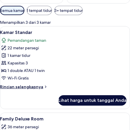
Filter
Semua kamar
1 tempat tidur
3+ tempat tidur
tersedia
untuk
Menampilkan 3 dari 3 kamar
kamar
Lihat
Kamar Standar | Minibar, brankas, temp
10
Kamar Standar
semua
Pemandangan taman
foto
22 meter persegi
untuk
Kamar
1 kamar tidur
Standar
Kapasitas 3
1 double ATAU 1 twin
Wi-Fi Gratis
Rincian
Rincian selengkapnya
lebih
lanjut
Lihat harga untuk tanggal Anda
untuk
Kamar
Standar
Lihat
Minibar, brankas, tempat tidur bayi gra
10
Family Deluxe Room
semua
36 meter persegi
foto