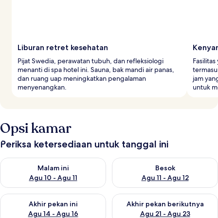
Liburan retret kesehatan
Kenyam
Pijat Swedia, perawatan tubuh, dan refleksiologi
Fasilita
menanti di spa hotel ini. Sauna, bak mandi air panas,
termasu
dan ruang uap meningkatkan pengalaman
jam yan
menyenangkan.
untuk me
Opsi kamar
Periksa ketersediaan untuk tanggal ini
Periksa ketersediaan untuk malam ini Agu 10 - Agu 11
Periksa ketersediaan untuk be
Malam ini
Besok
Agu 10 - Agu 11
Agu 11 - Agu 12
Periksa ketersediaan untuk akhir pekan ini Agu 14 - Agu 16
Periksa ketersediaan untuk ak
Akhir pekan ini
Akhir pekan berikutnya
Agu 14 - Agu 16
Agu 21 - Agu 23