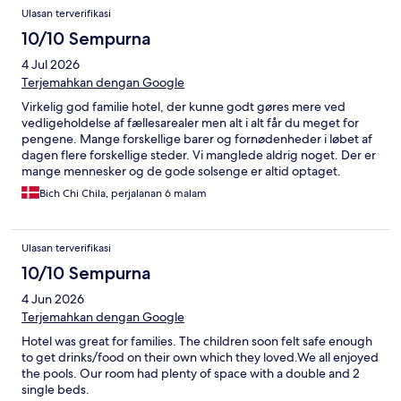
Ulasan terverifikasi
10/10 Sempurna
4 Jul 2026
Terjemahkan dengan Google
Virkelig god familie hotel, der kunne godt gøres mere ved
vedligeholdelse af fællesarealer men alt i alt får du meget for
pengene. Mange forskellige barer og fornødenheder i løbet af
dagen flere forskellige steder. Vi manglede aldrig noget. Der er
mange mennesker og de gode solsenge er altid optaget.
Bich Chi Chila, perjalanan 6 malam
Ulasan terverifikasi
10/10 Sempurna
4 Jun 2026
Terjemahkan dengan Google
Hotel was great for families. The children soon felt safe enough
to get drinks/food on their own which they loved.We all enjoyed
the pools. Our room had plenty of space with a double and 2
single beds.