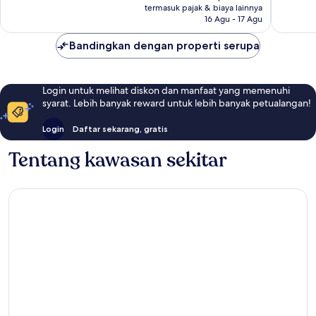
Rp6.021.822
ulasan
termasuk pajak & biaya lainnya
ulasan
16 Agu - 17 Agu
Bandingkan dengan properti serupa
Login untuk melihat diskon dan manfaat yang memenuhi
syarat. Lebih banyak reward untuk lebih banyak petualangan!
Login
Daftar sekarang, gratis
Tentang kawasan sekitar