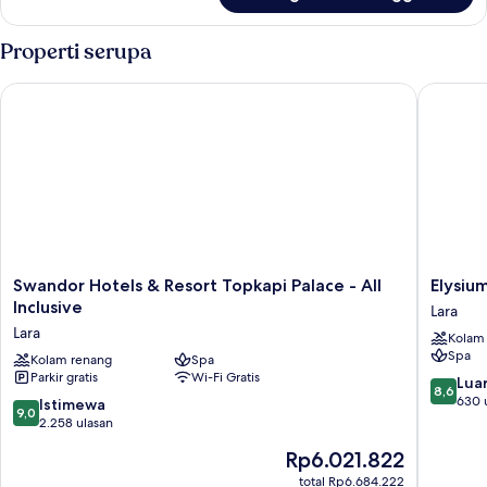
Family
Elite
Properti serupa
Room
Swandor Hotels & Resort Topkapi Palace - All Inclusive
Elysium 
Swandor
Elysium
Swandor Hotels & Resort Topkapi Palace - All
Elysiu
Hotels
Green
Inclusive
Lara
&
Suites
Lara
Kolam
Resort
Lara
Spa
Topkapi
Kolam renang
Spa
Parkir gratis
Wi-Fi Gratis
Palace
8.6
Luar
8,6
-
dari
630 
9.0
Istimewa
9,0
All
10,
dari
2.258 ulasan
Inclusive
Luar
10,
Harga
Rp6.021.822
Lara
Biasa,
Istimewa,
sekarang
630
2.258
total Rp6.684.222