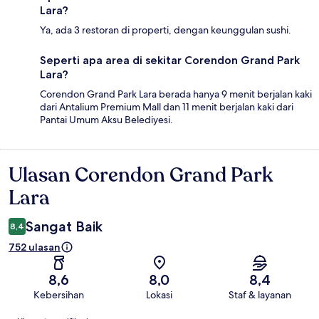
Lara?
Ya, ada 3 restoran di properti, dengan keunggulan sushi.
Seperti apa area di sekitar Corendon Grand Park
Lara?
Corendon Grand Park Lara berada hanya 9 menit berjalan kaki
dari Antalium Premium Mall dan 11 menit berjalan kaki dari
Pantai Umum Aksu Belediyesi.
Ulasan Corendon Grand Park
Ulasan
Lara
Sangat Baik
8,4
752 ulasan
8,6
8,0
8,4
Kebersihan
Lokasi
Staf & layanan
Ulasan