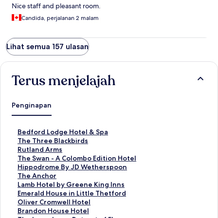
Nice staff and pleasant room.
Candida, perjalanan 2 malam
Lihat semua 157 ulasan
Terus menjelajah
Penginapan
T
Bedford Lodge Hotel & Spa
a
T
The Three Blackbirds
u
a
T
Rutland Arms
t
u
a
T
The Swan - A Colombo Edition Hotel
a
t
u
a
T
Hippodrome By JD Wetherspoon
n
a
t
u
a
T
The Anchor
S
n
a
t
u
a
T
Lamb Hotel by Greene King Inns
t
S
n
a
t
u
a
T
Emerald House in Little Thetford
a
t
S
n
a
t
u
a
T
Oliver Cromwell Hotel
n
a
t
S
n
a
t
u
a
T
Brandon House Hotel