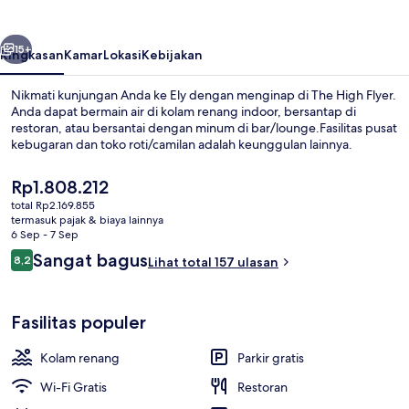
belumnya
Berikutnya
15+
Ringkasan
Kamar
Lokasi
Kebijakan
Nikmati kunjungan Anda ke Ely dengan menginap di The High Flyer.
Anda dapat bermain air di kolam renang indoor, bersantap di
restoran, atau bersantai dengan minum di bar/lounge.Fasilitas pusat
kebugaran dan toko roti/camilan adalah keunggulan lainnya.
Harga
Rp1.808.212
saat
total Rp2.169.855
ini
termasuk pajak & biaya lainnya
Rp1.808.212
6 Sep - 7 Sep
Eksterior
Ulasan
Sangat bagus
8,2
Lihat total 157 ulasan
8,2 dari 10
Fasilitas populer
Kolam renang
Parkir gratis
Wi-Fi Gratis
Restoran