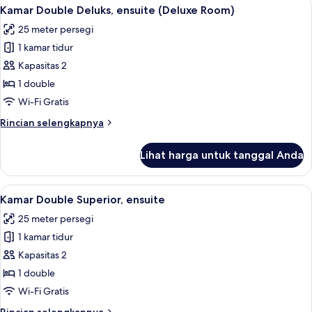
Lihat
Kamar Double Deluks, ensuite (Delux
6
Kamar Double Deluks, ensuite (Deluxe Room)
semua
25 meter persegi
foto
1 kamar tidur
untuk
Kamar
Kapasitas 2
Double
1 double
Deluks,
Wi-Fi Gratis
ensuite
Rincian
Rincian selengkapnya
(Deluxe
lebih
Room)
lanjut
Lihat harga untuk tanggal Anda
untuk
Kamar
Double
Lihat
Kamar Double Superior, ensuite
5
Deluks,
Kamar Double Superior, ensuite
semua
ensuite
25 meter persegi
(Deluxe
foto
Room)
1 kamar tidur
untuk
Kamar
Kapasitas 2
Double
1 double
Superior,
Wi-Fi Gratis
ensuite
Rincian