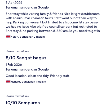
3 Apr 2026
Terjemahkan dengan Google
Shortstay while visiting family & friends Nice bright doubleroom
with ensuit Small cosmetic faults Staff went out of their way to
help Parking convenient but limited to a 1st come 1st stay basis-
we had no issue Also big free council car park but restricted to
3hrs stay & no parking between 8-830 am So you need to get in
hotel space
Helen, perjalanan 2 malam
Ulasan terverifikasi
8/10 Sangat bagus
1 Feb 2026
Terjemahkan dengan Google
Good location, clean and tidy. Friendly staff.
Richard, perjalanan 1 malam
Ulasan terverifikasi
10/10 Sempurna