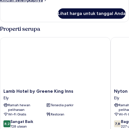
Rincian selengkapnya
lebih
lanjut
Lihat harga untuk tanggal Anda
untuk
Kamar
Double
Properti serupa
Superior,
ensuite
Lamb Hotel by Greene King Inns
Nyton H
Lamb
Nyton
Lamb Hotel by Greene King Inns
Nyton 
Hotel
Hotel
Ely
Ely
by
Ely
Ramah hewan
Tersedia parkir
Ramah
Greene
peliharaan
peliha
King
Wi-Fi Gratis
Restoran
Wi-Fi 
Inns
8.2
7.8
Ely
Sangat Baik
Bag
8,2
7,8
dari
dari
728 ulasan
227 