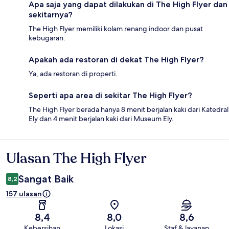
Apa saja yang dapat dilakukan di The High Flyer dan
sekitarnya?
The High Flyer memiliki kolam renang indoor dan pusat
kebugaran.
Apakah ada restoran di dekat The High Flyer?
Ya, ada restoran di properti.
Seperti apa area di sekitar The High Flyer?
The High Flyer berada hanya 8 menit berjalan kaki dari Katedral
Ely dan 4 menit berjalan kaki dari Museum Ely.
Ulasan The High Flyer
Ulasan
Sangat Baik
8,2
157 ulasan
8,4
8,0
8,6
Kebersihan
Lokasi
Staf & layanan