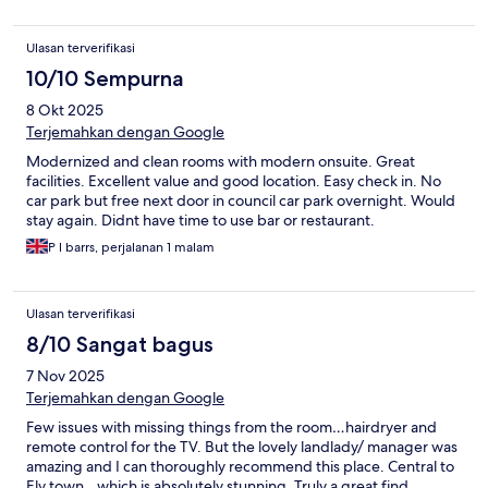
Ulasan terverifikasi
10/10 Sempurna
8 Okt 2025
Terjemahkan dengan Google
Modernized and clean rooms with modern onsuite. Great
facilities. Excellent value and good location. Easy check in. No
car park but free next door in council car park overnight. Would
stay again. Didnt have time to use bar or restaurant.
P l barrs, perjalanan 1 malam
Ulasan terverifikasi
8/10 Sangat bagus
7 Nov 2025
Terjemahkan dengan Google
Few issues with missing things from the room…hairdryer and
remote control for the TV. But the lovely landlady/ manager was
amazing and I can thoroughly recommend this place. Central to
Ely town…which is absolutely stunning. Truly a great find