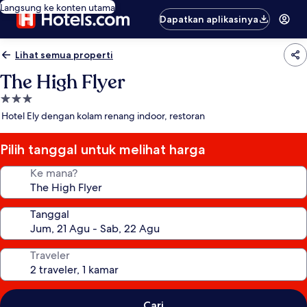
Langsung ke konten utama
Dapatkan aplikasinya
Lihat semua properti
The High Flyer
Properti
bintang
Hotel Ely dengan kolam renang indoor, restoran
3.0
Pilih tanggal untuk melihat harga
Ke mana?
Tanggal
Traveler
Cari