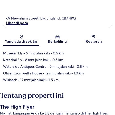
69 Newnham Street, Ely, England, CB7 4PQ
Lihat di peta
Peta
Yang ada di sekitar
Berkeliling
Restoran
Museum Ely
- 6 mnt jalan kaki
- 0.5 km
Katedral Ely
- 6 mnt jalan kaki
- 0.5 km
Waterside Antiques Centre
- 9 mnt jalan kaki
- 0.8 km
Oliver Cromwell's House
- 12 mnt jalan kaki
- 1.0 km
Wisbech
- 17 mnt jalan kaki
- 1.5 km
Tentang properti ini
The High Flyer
Nikmati kunjungan Anda ke Ely dengan menginap di The High Flyer.