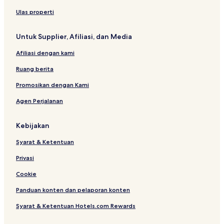
r
s
Ulas properti
t
o
Untuk Supplier, Afiliasi, dan Media
n
'
Afiliasi dengan kami
s
I
Ruang berita
n
n
Promosikan dengan Kami
s
Agen Perjalanan
Kebijakan
Syarat & Ketentuan
Privasi
Cookie
Panduan konten dan pelaporan konten
Syarat & Ketentuan Hotels.com Rewards