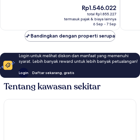
10,
10,
Harga
Rp1.546.022
Sangat
Bagus,
sekarang
Baik,
227
total Rp1.855.227
Rp1.546.022
termasuk pajak & biaya lainnya
728
ulasan
6 Sep - 7 Sep
ulasan
Bandingkan dengan properti serupa
Login untuk melihat diskon dan manfaat yang memenuhi
syarat. Lebih banyak reward untuk lebih banyak petualangan!
Login
Daftar sekarang, gratis
Tentang kawasan sekitar