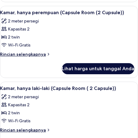
Kamar,
hanya
Lihat
Wi-Fi gratis
9
laki-
Kamar, hanya perempuan (Capsule Room (2 Cupsule))
semua
laki
2 meter persegi
(Capsule)
foto
Kapasitas 2
untuk
Kamar,
2 twin
hanya
Wi-Fi Gratis
perempuan
Rincian
Rincian selengkapnya
(Capsule
lebih
Room
lanjut
Lihat harga untuk tanggal Anda
untuk
(2
Kamar,
Cupsule))
hanya
Lihat
Wi-Fi gratis
11
perempuan
Kamar, hanya laki-laki (Capsule Room ( 2 Capsule))
semua
(Capsule
2 meter persegi
Room
foto
(2
Kapasitas 2
untuk
Cupsule))
Kamar,
2 twin
hanya
Wi-Fi Gratis
laki-
Rincian
Rincian selengkapnya
laki
lebih