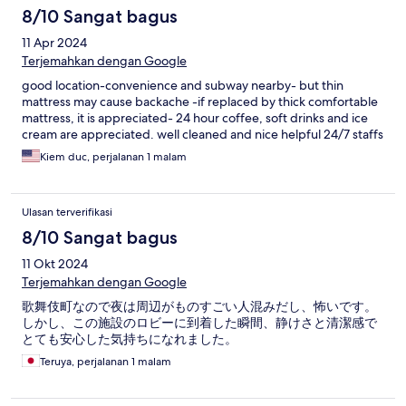
8/10 Sangat bagus
11 Apr 2024
Terjemahkan dengan Google
good location-convenience and subway nearby- but thin
mattress may cause backache -if replaced by thick comfortable
mattress, it is appreciated- 24 hour coffee, soft drinks and ice
cream are appreciated. well cleaned and nice helpful 24/7 staffs
Kiem duc, perjalanan 1 malam
Ulasan terverifikasi
8/10 Sangat bagus
11 Okt 2024
Terjemahkan dengan Google
歌舞伎町なので夜は周辺がものすごい人混みだし、怖いです。
しかし、この施設のロビーに到着した瞬間、静けさと清潔感で
とても安心した気持ちになれました。
Teruya, perjalanan 1 malam