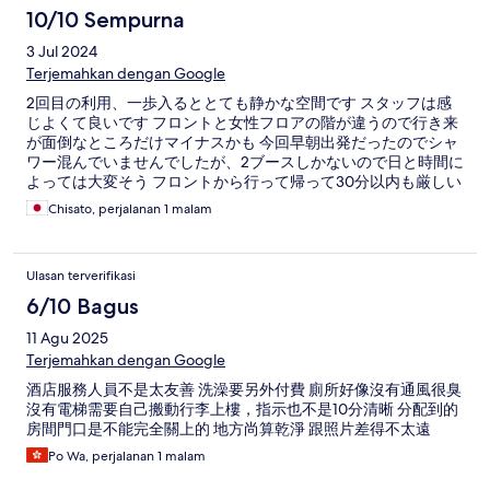
10/10 Sempurna
3 Jul 2024
Terjemahkan dengan Google
2回目の利用、一歩入るととても静かな空間です スタッフは感
じよくて良いです フロントと女性フロアの階が違うので行き来
が面倒なところだけマイナスかも 今回早朝出発だったのでシャ
ワー混んでいませんでしたが、2ブースしかないので日と時間に
よっては大変そう フロントから行って帰って30分以内も厳しい
Chisato, perjalanan 1 malam
Ulasan terverifikasi
6/10 Bagus
11 Agu 2025
Terjemahkan dengan Google
酒店服務人員不是太友善 洗澡要另外付費 廁所好像沒有通風很臭
沒有電梯需要自己搬動行李上樓，指示也不是10分清晰 分配到的
房間門口是不能完全關上的 地方尚算乾淨 跟照片差得不太遠
Po Wa, perjalanan 1 malam