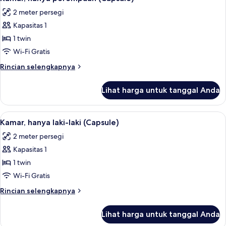
semua
2 meter persegi
foto
Kapasitas 1
untuk
Kamar,
1 twin
hanya
Wi-Fi Gratis
perempuan
Rincian
Rincian selengkapnya
(Capsule)
lebih
lanjut
Lihat harga untuk tanggal Anda
untuk
Kamar,
hanya
Lihat
Wi-Fi gratis
11
perempuan
Kamar, hanya laki-laki (Capsule)
semua
(Capsule)
2 meter persegi
foto
Kapasitas 1
untuk
Kamar,
1 twin
hanya
Wi-Fi Gratis
laki-
Rincian
Rincian selengkapnya
laki
lebih
(Capsule)
lanjut
Lihat harga untuk tanggal Anda
untuk