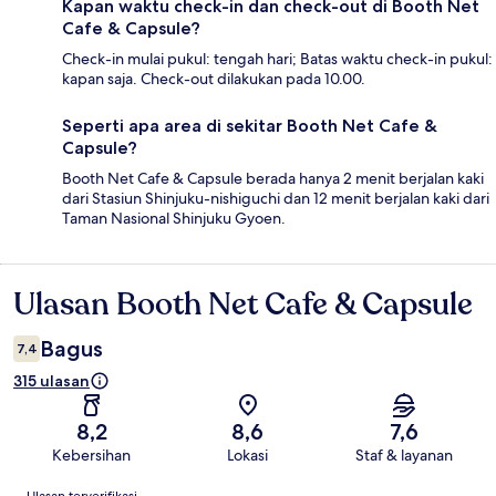
Kapan waktu check-in dan check-out di Booth Net
Cafe & Capsule?
Check-in mulai pukul: tengah hari; Batas waktu check-in pukul:
kapan saja. Check-out dilakukan pada 10.00.
Seperti apa area di sekitar Booth Net Cafe &
Capsule?
Booth Net Cafe & Capsule berada hanya 2 menit berjalan kaki
dari Stasiun Shinjuku-nishiguchi dan 12 menit berjalan kaki dari
Taman Nasional Shinjuku Gyoen.
Ulasan Booth Net Cafe & Capsule
Ulasan
Bagus
7,4
315 ulasan
8,2
8,6
7,6
Kebersihan
Lokasi
Staf & layanan
Ulasan