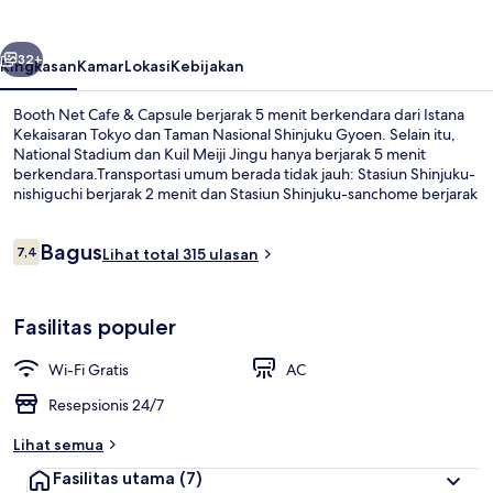
&
Capsule
belumnya
Berikutnya
32+
Ringkasan
Kamar
Lokasi
Kebijakan
Booth Net Cafe & Capsule berjarak 5 menit berkendara dari Istana
Kekaisaran Tokyo dan Taman Nasional Shinjuku Gyoen. Selain itu,
National Stadium dan Kuil Meiji Jingu hanya berjarak 5 menit
berkendara.Transportasi umum berada tidak jauh: Stasiun Shinjuku-
nishiguchi berjarak 2 menit dan Stasiun Shinjuku-sanchome berjarak
6 menit.
Ulasan
Bagus
7,4
Lihat total 315 ulasan
7,4 dari 10
Aula resepsi
Fasilitas populer
Wi-Fi Gratis
AC
Resepsionis 24/7
Lihat semua
Fasilitas utama
(7)