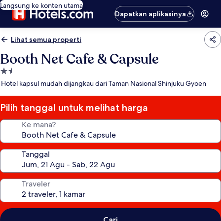
Langsung ke konten utama
Dapatkan aplikasinya
Lihat semua properti
Booth Net Cafe & Capsule
Properti
bintang
Hotel kapsul mudah dijangkau dari Taman Nasional Shinjuku Gyoen
1.5
Pilih tanggal untuk melihat harga
Ke mana?
Tanggal
Traveler
Cari