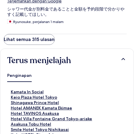
Terjemahkan dengan Google
シャワー代金が別料金であることと金額を予約段階で分かりや
すく記載してほしい。
Ryunosuke, perjalanan 1 malam
Lihat semua 315 ulasan
Terus menjelajah
Penginapan
T
Kamata In Social
a
T
Keio Plaza Hotel Tokyo
u
a
T
Shinagawa Prince Hotel
t
u
a
T
Hotel AMANEK Kamata Ekimae
a
t
u
a
T
Hotel TAVINOS Asakusa
n
a
t
u
a
T
Hotel Villa Fontaine Grand Tokyo-ariake
S
n
a
t
u
a
T
Asakusa Tobu Hotel
t
S
n
a
t
u
a
T
Smile Hotel Tokyo Nishikasai