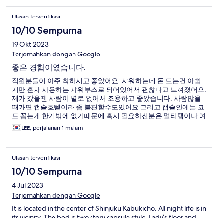
Ulasan terverifikasi
10/10 Sempurna
19 Okt 2023
Terjemahkan dengan Google
좋은 경험이였습니다.
직원분들이 아주 착하시고 좋았어요. 샤워하는데 돈 드는건 아쉽
지만 혼자 사용하는 샤워부스로 되어있어서 괜찮다고 느껴졌어요.
제가 갔을땐 사람이 별로 없어서 조용하고 좋았습니다. 사람많을
때가면 캡슐호텔이라 좀 불편할수도있어요 그리고 캡슐안에는 코
드 꼽는게 한개밖에 없기때문에 혹시 필요하신분은 멀티탭이나 여
러개 꼽는 충전기 가져가세요
LEE, perjalanan 1 malam
Ulasan terverifikasi
10/10 Sempurna
4 Jul 2023
Terjemahkan dengan Google
It is located in the center of Shinjuku Kabukicho. All night life is in
its vicinity. The bed is two story capsule style. Lady’s floor and