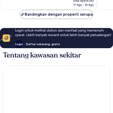
1.007
Baik,
total Rp814.661
Rp740.601
17 Agu - 18 Agu
ulasan
797
ulasan
Bandingkan dengan properti serupa
Login untuk melihat diskon dan manfaat yang memenuhi
syarat. Lebih banyak reward untuk lebih banyak petualangan!
Login
Daftar sekarang, gratis
Tentang kawasan sekitar