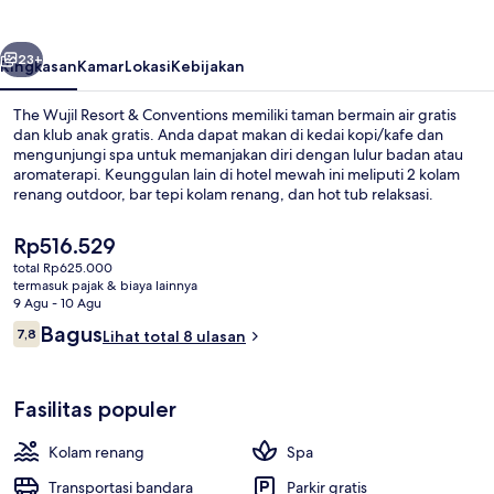
&
Conventions
belumnya
Berikutnya
23+
Ringkasan
Kamar
Lokasi
Kebijakan
The Wujil Resort & Conventions memiliki taman bermain air gratis
dan klub anak gratis. Anda dapat makan di kedai kopi/kafe dan
mengunjungi spa untuk memanjakan diri dengan lulur badan atau
aromaterapi. Keunggulan lain di hotel mewah ini meliputi 2 kolam
renang outdoor, bar tepi kolam renang, dan hot tub relaksasi.
Harga
Rp516.529
saat
total Rp625.000
ini
termasuk pajak & biaya lainnya
Interior
Rp516.529
9 Agu - 10 Agu
Ulasan
Bagus
7,8
Lihat total 8 ulasan
7,8 dari 10
Fasilitas populer
Kolam renang
Spa
Transportasi bandara
Parkir gratis