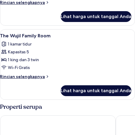
Rincian
Rincian selengkapnya
lebih
lanjut
Lihat harga untuk tanggal Anda
untuk
The
Wujil
Lihat
The Wujil Family Room | Brankas, meja
3
Suite
The Wujil Family Room
semua
1 kamar tidur
foto
Kapasitas 5
untuk
The
1 king dan 3 twin
Wujil
Wi-Fi Gratis
Family
Rincian
Rincian selengkapnya
Room
lebih
lanjut
Lihat harga untuk tanggal Anda
untuk
The
Wujil
Properti serupa
Family
Room
PO Hotel Semarang
Novotel