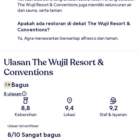
The Wujil Resort & Conventions juga memiliki seluncuran air
dan sauna, serta taman.
Apakah ada restoran di dekat The Wujil Resort &
Conventions?
Ya, Agra menawarkan bersantap alfresco dan taman.
Ulasan The Wujil Resort &
Ulasan
Conventions
Bagus
7,8
8 ulasan
8,8
9,4
9,2
Kebersihan
Lokasi
Staf & layanan
Ulasan
Ulasan terverifikasi
8/10 Sangat bagus