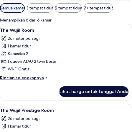
Filter
Semua kamar
1 tempat tidur
2 tempat tidur
3+ tempat tidur
tersedia
untuk
Menampilkan 6 dari 6 kamar
kamar
Lihat
Brankas, meja kerja, ruang kerja rama
3
The Wujil Room
semua
26 meter persegi
foto
1 kamar tidur
untuk
The
Kapasitas 2
Wujil
1 queen ATAU 2 twin Besar
Room
Wi-Fi Gratis
Rincian
Rincian selengkapnya
lebih
lanjut
Lihat harga untuk tanggal Anda
untuk
The
Wujil
Lihat
The Wujil Prestige Room | Brankas, me
2
Room
The Wujil Prestige Room
semua
26 meter persegi
foto
1 kamar tidur
untuk