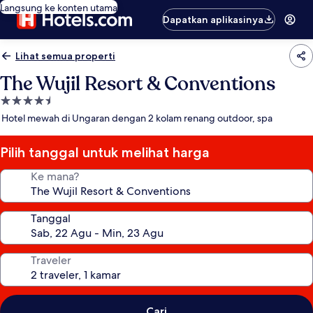
Langsung ke konten utama
Dapatkan aplikasinya
Lihat semua properti
The Wujil Resort & Conventions
Properti
bintang
Hotel mewah di Ungaran dengan 2 kolam renang outdoor, spa
4.5
Pilih tanggal untuk melihat harga
Ke mana?
Tanggal
Traveler
Cari