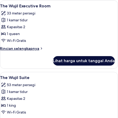
Wujil
Lihat
The Wujil Executive Room | Brankas, m
2
Prime
The Wujil Executive Room
semua
Room
33 meter persegi
foto
1 kamar tidur
untuk
The
Kapasitas 2
Wujil
1 queen
Executive
Wi-Fi Gratis
Room
Rincian
Rincian selengkapnya
lebih
lanjut
Lihat harga untuk tanggal Anda
untuk
The
Wujil
Lihat
Brankas, meja kerja, ruang kerja rama
4
Executive
The Wujil Suite
semua
Room
53 meter persegi
foto
1 kamar tidur
untuk
The
Kapasitas 2
Wujil
1 king
Suite
Wi-Fi Gratis