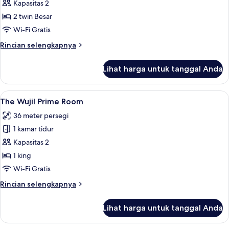
The
Kapasitas 2
Wujil
2 twin Besar
Prestige
Wi-Fi Gratis
Room
Rincian
Rincian selengkapnya
lebih
lanjut
Lihat harga untuk tanggal Anda
untuk
The
Wujil
Lihat
The Wujil Prime Room | Brankas, meja 
2
Prestige
The Wujil Prime Room
semua
Room
36 meter persegi
foto
1 kamar tidur
untuk
The
Kapasitas 2
Wujil
1 king
Prime
Wi-Fi Gratis
Room
Rincian
Rincian selengkapnya
lebih
lanjut
Lihat harga untuk tanggal Anda
untuk
The