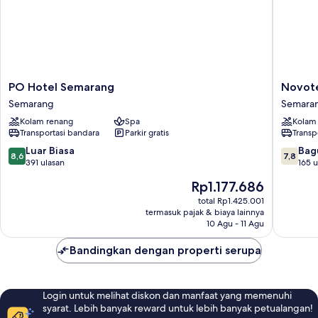
PO
Novotel
PO Hotel Semarang
Novot
Hotel
Semara
Semarang
Semara
Semarang
Semara
Kolam renang
Spa
Kolam
Semarang
Transportasi bandara
Parkir gratis
Transp
8.6
7.8
Luar Biasa
Bag
8,6
7,8
dari
dari
391 ulasan
165 u
10,
10,
Harga
Rp1.177.686
Luar
Bagus,
sekarang
Biasa,
165
total Rp1.425.001
Rp1.177.686
termasuk pajak & biaya lainnya
391
ulasan
10 Agu - 11 Agu
ulasan
Bandingkan dengan properti serupa
Login untuk melihat diskon dan manfaat yang memenuhi
syarat. Lebih banyak reward untuk lebih banyak petualangan!