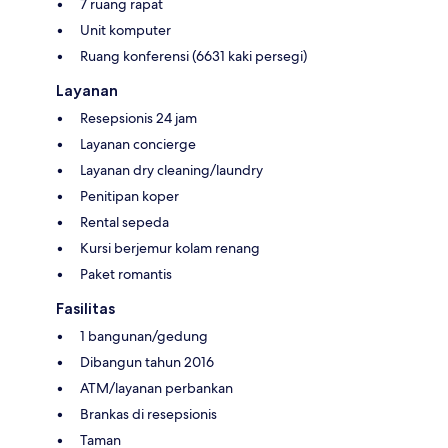
7 ruang rapat
Unit komputer
Ruang konferensi (6631 kaki persegi)
Layanan
Resepsionis 24 jam
Layanan concierge
Layanan dry cleaning/laundry
Penitipan koper
Rental sepeda
Kursi berjemur kolam renang
Paket romantis
Fasilitas
1 bangunan/gedung
Dibangun tahun 2016
ATM/layanan perbankan
Brankas di resepsionis
Taman