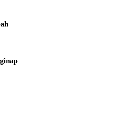
bah
ginap