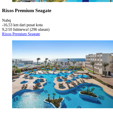
Rixos Premium Seagate
Nabq
‐
16,53 km dari pusat kota
9,2
/
10
Istimewa! (296 ulasan)
Rixos Premium Seagate