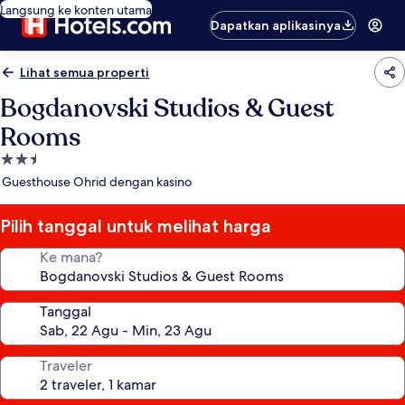
Langsung ke konten utama
Dapatkan aplikasinya
Lihat semua properti
Bogdanovski Studios & Guest
Rooms
Properti
bintang
Guesthouse Ohrid dengan kasino
2.5
Pilih tanggal untuk melihat harga
Ke mana?
Tanggal
Traveler