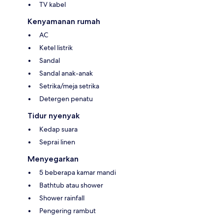
TV kabel
Kenyamanan rumah
AC
Ketel listrik
Sandal
Sandal anak-anak
Setrika/meja setrika
Detergen penatu
Tidur nyenyak
Kedap suara
Seprai linen
Menyegarkan
5 beberapa kamar mandi
Bathtub atau shower
Shower rainfall
Pengering rambut