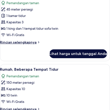
Pemandangan taman
foto
45 meter persegi
untuk
Studio
1 kamar tidur
Comfort
Kapasitas 3
1 king dan 1 tempat tidur sofa twin
Wi-Fi Gratis
Rincian
Rincian selengkapnya
lebih
lanjut
Lihat harga untuk tanggal Anda
untuk
Studio
Comfort
Lihat
Meja kerja, kedap suara, setrika/meja s
46
Rumah, Beberapa Tempat Tidur
semua
Pemandangan taman
foto
150 meter persegi
untuk
Rumah,
Kapasitas 10
Beberapa
10 twin
Tempat
Wi-Fi Gratis
Tidur
Rincian
Rincian selengkapnya