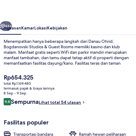
&
Guest
Rooms
belumnya
Berikutnya
93+
Ringkasan
Kamar
Lokasi
Kebijakan
Menempatkan hanya beberapa langkah dari Danau Ohrid,
Bogdanovski Studios & Guest Rooms memiliki kasino dan klub
malam. Manfaat gratis seperti WiFi dan parkir mandiri merupakan
manfaat tambahan, dan tamu dapat tetap aktif di properti dengan
memanfaatkan fasilitas dayung/kano. Fasilitas teras dan taman
adalah keunggulan lainnya.
Harga
Rp654.325
saat
total Rp1.169.480
ini
termasuk pajak & biaya lainnya
Eksterior
Rp654.325
8 Sep - 9 Sep
Ulasan
Sempurna
9,8
Lihat total 54 ulasan
9,8 dari 10
Fasilitas populer
Transportasi bandara
Ramah hewan peliharaan