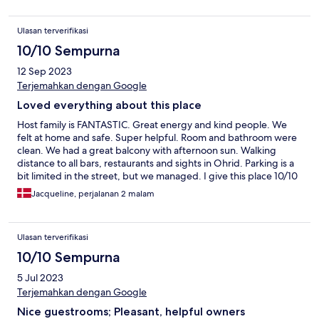
Ulasan terverifikasi
10/10 Sempurna
12 Sep 2023
Terjemahkan dengan Google
Loved everything about this place
Host family is FANTASTIC. Great energy and kind people. We
felt at home and safe. Super helpful. Room and bathroom were
clean. We had a great balcony with afternoon sun. Walking
distance to all bars, restaurants and sights in Ohrid. Parking is a
bit limited in the street, but we managed. I give this place 10/10
and I would come back any day. Thank you for this wonderful
Jacqueline, perjalanan 2 malam
stay.
Ulasan terverifikasi
10/10 Sempurna
5 Jul 2023
Terjemahkan dengan Google
Nice guestrooms; Pleasant, helpful owners