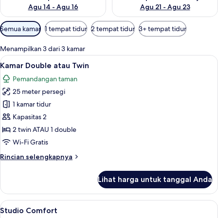
Agu 14 - Agu 16
Agu 21 - Agu 23
Filter
Semua kamar
1 tempat tidur
2 tempat tidur
3+ tempat tidur
tersedia
untuk
Menampilkan 3 dari 3 kamar
kamar
Lihat
Meja kerja, kedap suara, setrika/meja s
36
Kamar Double atau Twin
semua
Pemandangan taman
foto
25 meter persegi
untuk
Kamar
1 kamar tidur
Double
Kapasitas 2
atau
2 twin ATAU 1 double
Twin
Wi-Fi Gratis
Rincian
Rincian selengkapnya
lebih
lanjut
Lihat harga untuk tanggal Anda
untuk
Kamar
Double
Lihat
Meja kerja, kedap suara, setrika/meja s
38
atau
Studio Comfort
semua
Twin