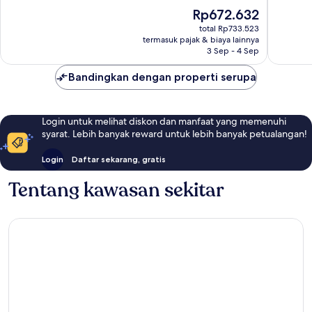
Istimew
88
Harga
Rp672.632
54
ulasan
sekarang
total Rp733.523
ulasan
Rp672.632
termasuk pajak & biaya lainnya
3 Sep - 4 Sep
Bandingkan dengan properti serupa
Login untuk melihat diskon dan manfaat yang memenuhi
syarat. Lebih banyak reward untuk lebih banyak petualangan!
Login
Daftar sekarang, gratis
Tentang kawasan sekitar