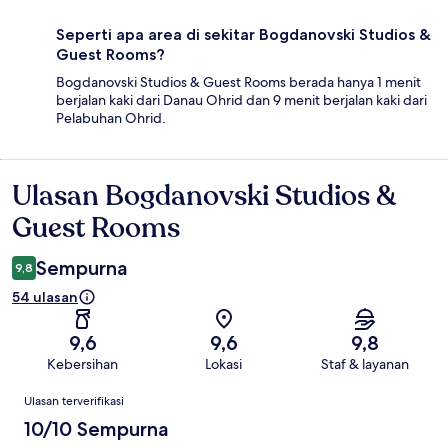
Seperti apa area di sekitar Bogdanovski Studios &
Guest Rooms?
Bogdanovski Studios & Guest Rooms berada hanya 1 menit
berjalan kaki dari Danau Ohrid dan 9 menit berjalan kaki dari
Pelabuhan Ohrid.
Ulasan Bogdanovski Studios &
Ulasan
Guest Rooms
Sempurna
9,8
54 ulasan
9,6
9,6
9,8
Kebersihan
Lokasi
Staf & layanan
Ulasan
Ulasan terverifikasi
10/10 Sempurna