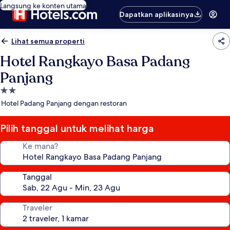
Langsung ke konten utama
Dapatkan aplikasinya
Lihat semua properti
Hotel Rangkayo Basa Padang
Panjang
Properti
bintang
Hotel Padang Panjang dengan restoran
2.0
Pilih tanggal untuk melihat harga
Ke mana?
Tanggal
Traveler