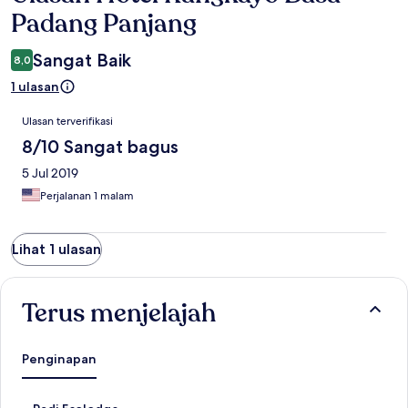
Padang Panjang
Sangat Baik
8,0
1 ulasan
Ulasan
Ulasan terverifikasi
8/10 Sangat bagus
5 Jul 2019
Perjalanan 1 malam
Lihat 1 ulasan
Terus menjelajah
Penginapan