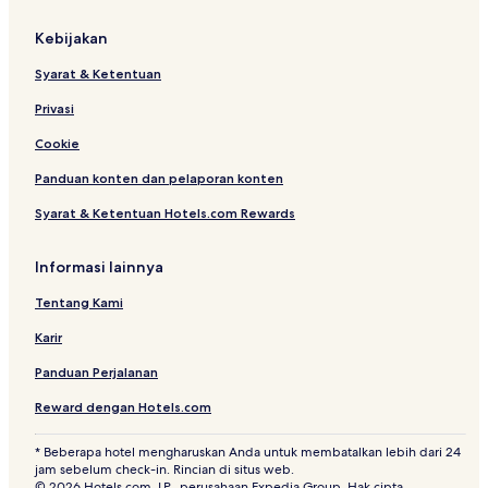
H
o
r
B
t
e
Kebijakan
u
e
d
k
l
B
Syarat & Ketentuan
i
A
y
k
e
A
Privasi
A
d
r
p
o
c
Cookie
i
h
Panduan konten dan pelaporan konten
k
i
P
p
Syarat & Ketentuan Hotels.com Rewards
u
e
h
l
u
a
Informasi lainnya
n
g
o
Tentang Kami
Karir
Panduan Perjalanan
Reward dengan Hotels.com
* Beberapa hotel mengharuskan Anda untuk membatalkan lebih dari 24
jam sebelum check-in. Rincian di situs web.
© 2026 Hotels.com, LP., perusahaan Expedia Group. Hak cipta