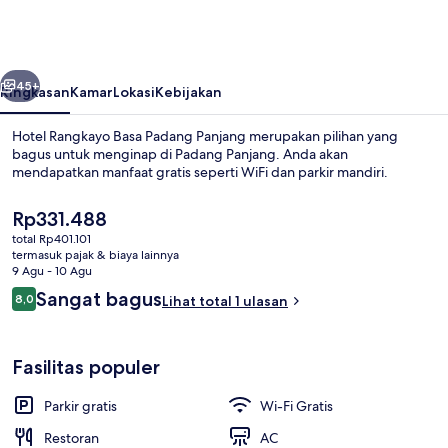
Basa
Padang
Panjang
belumnya
Berikutnya
45+
Ringkasan
Kamar
Lokasi
Kebijakan
Hotel Rangkayo Basa Padang Panjang merupakan pilihan yang
bagus untuk menginap di Padang Panjang. Anda akan
mendapatkan manfaat gratis seperti WiFi dan parkir mandiri.
Harga
Rp331.488
saat
total Rp401.101
ini
termasuk pajak & biaya lainnya
Rp331.488
9 Agu - 10 Agu
Ulasan
Sangat bagus
8,0
Lihat total 1 ulasan
Interior
8,0 dari 10
Fasilitas populer
Parkir gratis
Wi-Fi Gratis
Restoran
AC