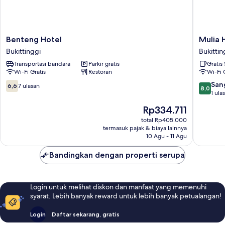
Asap
Rokok
Benteng
Mulia
Benteng Hotel
Mulia 
Hotel
Hotel
Bukittinggi
Bukittin
Bukittinggi
Syariah
Transportasi bandara
Parkir gratis
Gratis
Bukittin
Wi-Fi Gratis
Restoran
Wi-Fi 
6.6
8.0
San
6,6
7 ulasan
8,0
dari
dari
1 ula
10,
10,
Harga
Rp334.711
7
Sangat
sekarang
ulasan
Baik,
total Rp405.000
Rp334.711
termasuk pajak & biaya lainnya
1
10 Agu - 11 Agu
ulasan
Bandingkan dengan properti serupa
Login untuk melihat diskon dan manfaat yang memenuhi
syarat. Lebih banyak reward untuk lebih banyak petualangan!
Login
Daftar sekarang, gratis