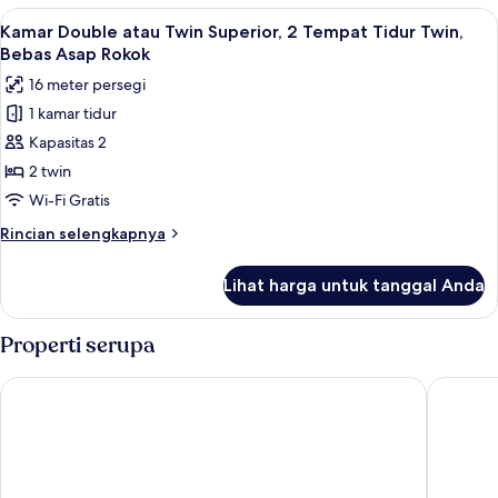
Lihat
Wi-Fi gratis dan seprai linen
25
Kamar Double atau Twin Superior, 2 Tempat Tidur Twin,
semua
Bebas Asap Rokok
foto
16 meter persegi
untuk
1 kamar tidur
Kamar
Kapasitas 2
Double
atau
2 twin
Twin
Wi-Fi Gratis
Superior,
Rincian
Rincian selengkapnya
2
lebih
Tempat
lanjut
Lihat harga untuk tanggal Anda
untuk
Tidur
Kamar
Twin,
Double
Properti serupa
Bebas
atau
Twin
Asap
Benteng Hotel
Mulia Ho
Superior,
Rokok
2
Tempat
Tidur
Twin,
Bebas