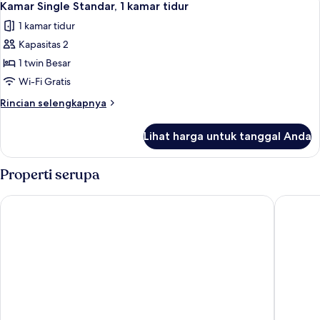
2
Rooms)
Standar,
Kamar Single Standar, 1 kamar tidur
semua
2
1 kamar tidur
Tempat
foto
Tidur
Kapasitas 2
untuk
Queen
Kamar
1 twin Besar
(Queen
Single
Rooms)
Wi-Fi Gratis
Standar,
Rincian
Rincian selengkapnya
1
lebih
kamar
lanjut
Lihat harga untuk tanggal Anda
untuk
tidur
Kamar
Single
Properti serupa
Standar,
1
Courtyard by Marriott Nassau Downtown/Junkanoo Beach
The Colo
kamar
tidur