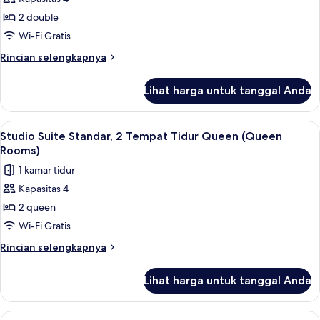
untuk
Queen
Kamar
2 double
Double,
Wi-Fi Gratis
2
Rincian
Rincian selengkapnya
Tempat
lebih
Tidur
lanjut
Lihat harga untuk tanggal Anda
untuk
Double,
Kamar
dapur
Double,
Lihat
Setrika/meja setrika, Wi-Fi gratis, da
kecil
8
2
Studio Suite Standar, 2 Tempat Tidur Queen (Queen
semua
Tempat
Rooms)
Tidur
foto
1 kamar tidur
Double,
untuk
dapur
Kapasitas 4
Studio
kecil
2 queen
Suite
Standar,
Wi-Fi Gratis
2
Rincian
Rincian selengkapnya
Tempat
lebih
lanjut
Tidur
Lihat harga untuk tanggal Anda
untuk
Queen
Studio
(Queen
Suite
Lihat
Setrika/meja setrika, Wi-Fi gratis, da