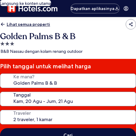
Langsung ke konten utama
Dapatkan aplikasinya
Lihat semua properti
Golden Palms B & B
Properti
bintang
B&B Nassau dengan kolam renang outdoor
3.0
Pilih tanggal untuk melihat harga
Ke mana?
Tanggal
Traveler
Cari