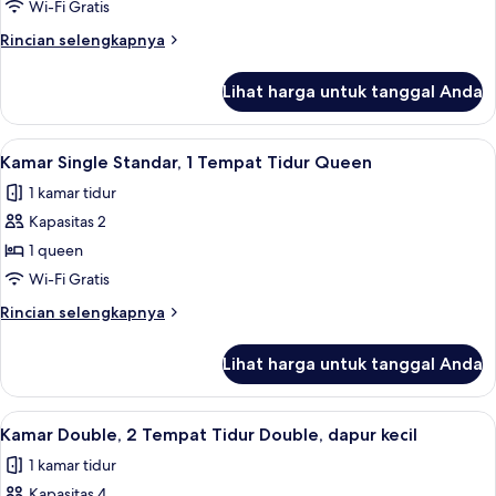
Single,
Wi-Fi Gratis
1
Rincian
Rincian selengkapnya
Tempat
lebih
Tidur
lanjut
Lihat harga untuk tanggal Anda
untuk
Queen,
Kamar
dapur
Single,
Lihat
Setrika/meja setrika, Wi-Fi gratis, da
kecil
4
1
Kamar Single Standar, 1 Tempat Tidur Queen
semua
Tempat
1 kamar tidur
Tidur
foto
Queen,
Kapasitas 2
untuk
dapur
Kamar
1 queen
kecil
Single
Wi-Fi Gratis
Standar,
Rincian
Rincian selengkapnya
1
lebih
Tempat
lanjut
Lihat harga untuk tanggal Anda
untuk
Tidur
Kamar
Queen
Single
Lihat
Lemari es, microwave, dan peralatan 
4
Standar,
Kamar Double, 2 Tempat Tidur Double, dapur kecil
semua
1
1 kamar tidur
Tempat
foto
Tidur
Kapasitas 4