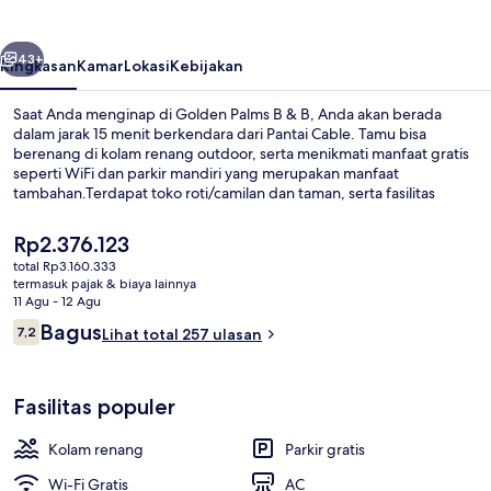
&
B
belumnya
Berikutnya
43+
Ringkasan
Kamar
Lokasi
Kebijakan
Saat Anda menginap di Golden Palms B & B, Anda akan berada
dalam jarak 15 menit berkendara dari Pantai Cable. Tamu bisa
berenang di kolam renang outdoor, serta menikmati manfaat gratis
seperti WiFi dan parkir mandiri yang merupakan manfaat
tambahan.Terdapat toko roti/camilan dan taman, serta fasilitas
dalam kamar yang meliputi kulkas dan microwave. Para traveler
menyukai staf.
Harga
Rp2.376.123
saat
total Rp3.160.333
ini
termasuk pajak & biaya lainnya
Pantai di sekitar
Rp2.376.123
11 Agu - 12 Agu
Ulasan
Bagus
7,2
Lihat total 257 ulasan
7,2 dari 10
Fasilitas populer
Kolam renang
Parkir gratis
Wi-Fi Gratis
AC