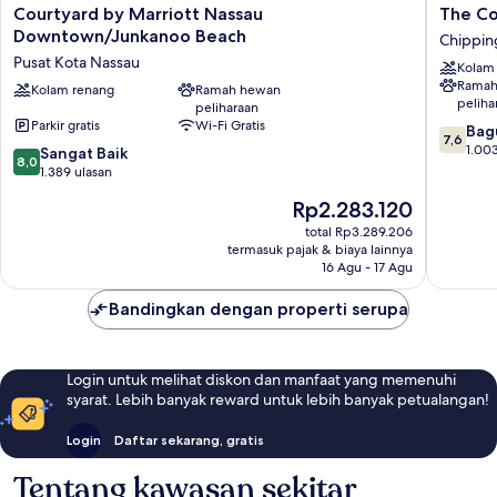
Courtyard
The
Courtyard by Marriott Nassau
The Co
by
Colony
Downtown/Junkanoo Beach
Chippi
Marriott
Club
Pusat Kota Nassau
Kolam
Nassau
Inn
Ramah
Downtown/Junkanoo
Kolam renang
Ramah hewan
&
peliha
peliharaan
Beach
Suites
Parkir gratis
Wi-Fi Gratis
7.6
Pusat
Chippi
Bag
7,6
dari
Kota
1.003
8.0
Sangat Baik
8,0
10,
Nassau
dari
1.389 ulasan
Bagus,
10,
Harga
Rp2.283.120
1.003
Sangat
sekarang
ulasan
Baik,
total Rp3.289.206
Rp2.283.120
termasuk pajak & biaya lainnya
1.389
16 Agu - 17 Agu
ulasan
Bandingkan dengan properti serupa
Login untuk melihat diskon dan manfaat yang memenuhi
syarat. Lebih banyak reward untuk lebih banyak petualangan!
Login
Daftar sekarang, gratis
Tentang kawasan sekitar