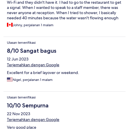
Wi-Fi and they didn't have it. I had to go to the restaurant to get
a signal. When I wanted to speak to a staff member, there was
never anyone at reception. When I tried to shower, I basically
needed 40 minutes because the water wasn't flowing enough
to wash myself. For the price they charge for accommodation, it
Johny, perjalanan 1 malam
doesn't seem right to me.
Ulasan terverifikasi
8/10 Sangat bagus
12 Jun 2023
Terjemahkan dengan Google
Excellent for a brief layover or weekend.
Nigel, perjalanan 1 malam
Ulasan terverifikasi
10/10 Sempurna
22 Nov 2023
Terjemahkan dengan Google
Very good place