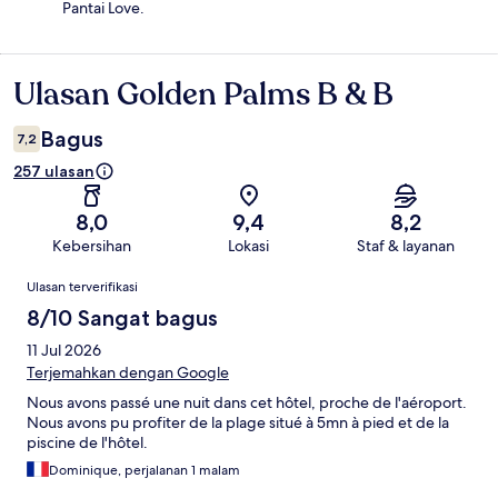
Pantai Love.
Ulasan Golden Palms B & B
Ulasan
Bagus
7,2
257 ulasan
8,0
9,4
8,2
Kebersihan
Lokasi
Staf & layanan
Ulasan
Ulasan terverifikasi
8/10 Sangat bagus
11 Jul 2026
Terjemahkan dengan Google
Nous avons passé une nuit dans cet hôtel, proche de l'aéroport.
Nous avons pu profiter de la plage situé à 5mn à pied et de la
piscine de l'hôtel.
Dominique, perjalanan 1 malam