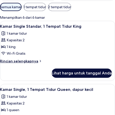
Filter
Semua kamar
1 tempat tidur
2 tempat tidur
tersedia
untuk
Menampilkan 6 dari 6 kamar
kamar
Lihat
Setrika/meja setrika, Wi-Fi gratis, da
5
Kamar Single Standar, 1 Tempat Tidur King
semua
1 kamar tidur
foto
Kapasitas 2
untuk
Kamar
1 king
Single
Wi-Fi Gratis
Standar,
Rincian
Rincian selengkapnya
1
lebih
Tempat
lanjut
Lihat harga untuk tanggal Anda
untuk
Tidur
Kamar
King
Single
Lihat
Setrika/meja setrika, Wi-Fi gratis, da
4
Standar,
Kamar Single, 1 Tempat Tidur Queen, dapur kecil
semua
1
1 kamar tidur
Tempat
foto
Tidur
Kapasitas 2
untuk
King
Kamar
1 queen