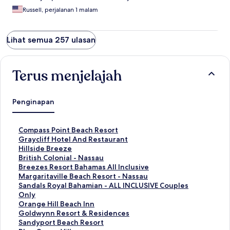
Russell, perjalanan 1 malam
Lihat semua 257 ulasan
Terus menjelajah
Penginapan
T
Compass Point Beach Resort
a
T
Graycliff Hotel And Restaurant
u
a
T
Hillside Breeze
t
u
a
T
British Colonial - Nassau
a
t
u
a
T
Breezes Resort Bahamas All Inclusive
n
a
t
u
a
T
Margaritaville Beach Resort - Nassau
S
n
a
t
u
a
T
Sandals Royal Bahamian - ALL INCLUSIVE Couples
t
S
n
a
t
u
a
Only
a
t
S
n
a
t
u
T
Orange Hill Beach Inn
n
a
t
S
n
a
t
a
T
Goldwynn Resort & Residences
d
n
a
t
S
n
a
u
a
T
Sandyport Beach Resort