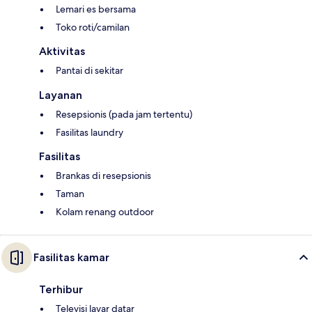
Lemari es bersama
Toko roti/camilan
Aktivitas
Pantai di sekitar
Layanan
Resepsionis (pada jam tertentu)
Fasilitas laundry
Fasilitas
Brankas di resepsionis
Taman
Kolam renang outdoor
Fasilitas kamar
Terhibur
Televisi layar datar