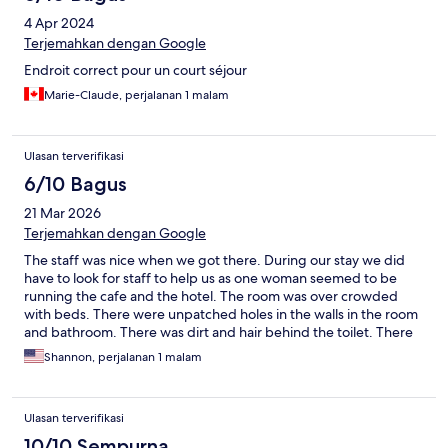
4 Apr 2024
Terjemahkan dengan Google
Endroit correct pour un court séjour
Marie-Claude, perjalanan 1 malam
Ulasan terverifikasi
6/10 Bagus
21 Mar 2026
Terjemahkan dengan Google
The staff was nice when we got there. During our stay we did
have to look for staff to help us as one woman seemed to be
running the cafe and the hotel. The room was over crowded
with beds. There were unpatched holes in the walls in the room
and bathroom. There was dirt and hair behind the toilet. There
was not the proper remote for the tv and the curtain was falling
Shannon, perjalanan 1 malam
off the wall. It was a lack of attention to detail. It was not worth
the money.
Ulasan terverifikasi
10/10 Sempurna