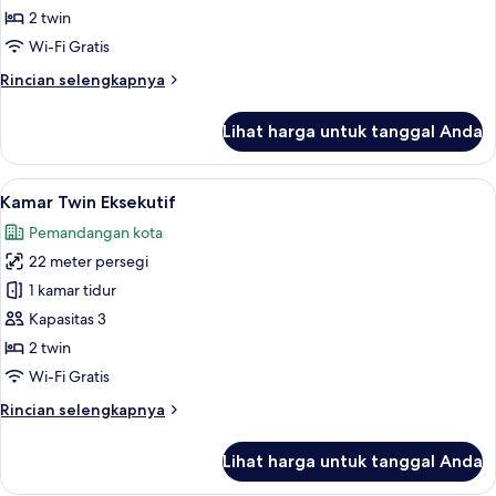
Deluks
2 twin
Wi-Fi Gratis
Rincian
Rincian selengkapnya
lebih
lanjut
Lihat harga untuk tanggal Anda
untuk
Kamar
Twin
Lihat
Kamar Twin Eksekutif | Brankas, meja k
2
Deluks
Kamar Twin Eksekutif
semua
Pemandangan kota
foto
22 meter persegi
untuk
Kamar
1 kamar tidur
Twin
Kapasitas 3
Eksekutif
2 twin
Wi-Fi Gratis
Rincian
Rincian selengkapnya
lebih
lanjut
Lihat harga untuk tanggal Anda
untuk
Kamar