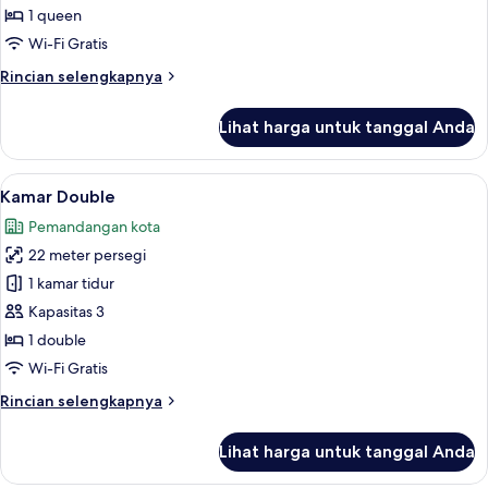
Eksekutif
1 queen
Wi-Fi Gratis
Rincian
Rincian selengkapnya
lebih
lanjut
Lihat harga untuk tanggal Anda
untuk
Kamar
Double
Lihat
Kamar Double | Brankas, meja kerja, ti
3
Eksekutif
Kamar Double
semua
Pemandangan kota
foto
22 meter persegi
untuk
Kamar
1 kamar tidur
Double
Kapasitas 3
1 double
Wi-Fi Gratis
Rincian
Rincian selengkapnya
lebih
lanjut
Lihat harga untuk tanggal Anda
untuk
Kamar