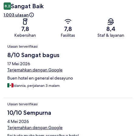
Sangat Baik
8,2
1.003 ulasan
7,8
7,8
8,4
Kebersihan
Fasilitas
Staf & layanan
Ulasan
Ulasan terverifikasi
8/10 Sangat bagus
17 Mei 2026
Terjemahkan dengan Google
Buen hotel en general el desayuno
Idannia, perjalanan 3 malam
Ulasan terverifikasi
10/10 Sempurna
4 Mei 2026
Terjemahkan dengan Google
Foi tudo muito bom,aconselho o hotel