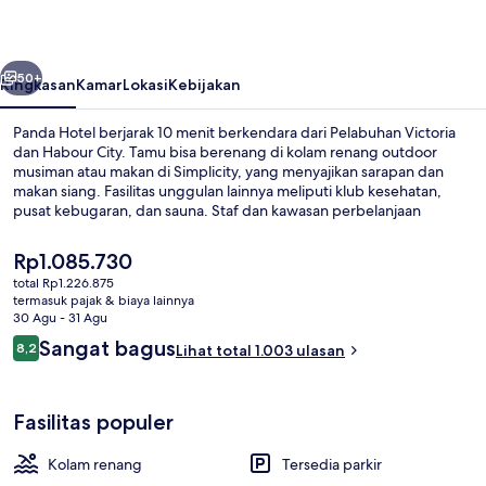
belumnya
Berikutnya
50+
Ringkasan
Kamar
Lokasi
Kebijakan
Panda Hotel berjarak 10 menit berkendara dari Pelabuhan Victoria
dan Habour City. Tamu bisa berenang di kolam renang outdoor
musiman atau makan di Simplicity, yang menyajikan sarapan dan
makan siang. Fasilitas unggulan lainnya meliputi klub kesehatan,
pusat kebugaran, dan sauna. Staf dan kawasan perbelanjaan
mendapatkan nilai yang bagus dari para traveler.
Harga
Rp1.085.730
saat
total Rp1.226.875
ini
termasuk pajak & biaya lainnya
Lobi
Rp1.085.730
30 Agu - 31 Agu
Ulasan
Sangat bagus
8,2
Lihat total 1.003 ulasan
8,2 dari 10
Fasilitas populer
Kolam renang
Tersedia parkir