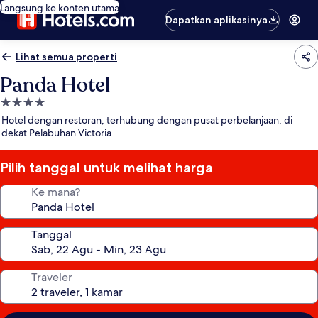
Langsung ke konten utama
Dapatkan aplikasinya
Lihat semua properti
Panda Hotel
Properti
bintang
Hotel dengan restoran, terhubung dengan pusat perbelanjaan, di
4.0
dekat Pelabuhan Victoria
Pilih tanggal untuk melihat harga
Ke mana?
Tanggal
Traveler