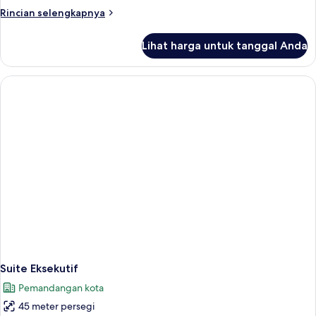
Rincian
Rincian selengkapnya
lebih
lanjut
Lihat harga untuk tanggal Anda
untuk
Apartemen
Suite Eksekutif
Pemandangan kota
45 meter persegi