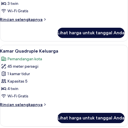
Keluarga,
3 twin
3
Wi-Fi Gratis
Tempat
Rincian
Rincian selengkapnya
Tidur
lebih
Twin
lanjut
Lihat harga untuk tanggal Anda
untuk
Kamar
Triple
Lihat
Kamar Quadruple Keluarga | Brankas, m
3
Keluarga,
Kamar Quadruple Keluarga
semua
3
Pemandangan kota
Tempat
foto
Tidur
45 meter persegi
untuk
Twin
Kamar
1 kamar tidur
Quadruple
Kapasitas 5
Keluarga
4 twin
Wi-Fi Gratis
Rincian
Rincian selengkapnya
lebih
lanjut
Lihat harga untuk tanggal Anda
untuk
Kamar