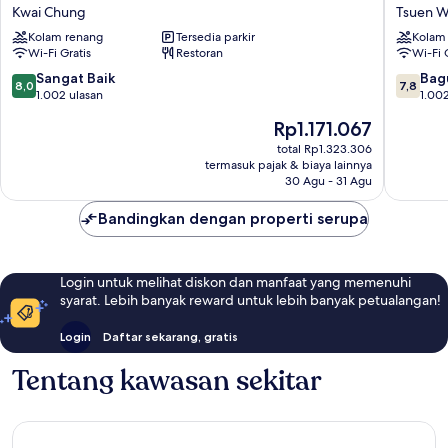
Tsuen
Hotel
Kwai Chung
Tsuen 
Wan,
Tsuen
Kolam renang
Tersedia parkir
Kolam
Hong
Wan
Wi-Fi Gratis
Restoran
Wi-Fi 
Kong
West
Kwai
Tsuen
8.0
7.8
Sangat Baik
Bag
8,0
7,8
Chung
Wan
dari
dari
1.002 ulasan
1.002
10,
10,
Harga
Rp1.171.067
Sangat
Bagus,
sekarang
Baik,
1.002
total Rp1.323.306
Rp1.171.067
termasuk pajak & biaya lainnya
1.002
ulasan
30 Agu - 31 Agu
ulasan
Bandingkan dengan properti serupa
Login untuk melihat diskon dan manfaat yang memenuhi
syarat. Lebih banyak reward untuk lebih banyak petualangan!
Login
Daftar sekarang, gratis
Tentang kawasan sekitar