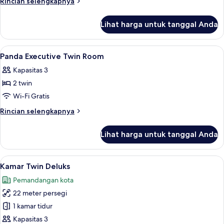
Rincian
Rincian selengkapnya
Twin
lebih
lanjut
Room
Lihat harga untuk tanggal Anda
untuk
Panda
Plus
Lihat
Brankas, meja kerja, tirai kedap cahaya
3
Twin
Panda Executive Twin Room
semua
Room
Kapasitas 3
foto
2 twin
untuk
Panda
Wi-Fi Gratis
Executive
Rincian
Rincian selengkapnya
Twin
lebih
lanjut
Room
Lihat harga untuk tanggal Anda
untuk
Panda
Executive
Lihat
Kamar Twin Deluks | Brankas, meja kerj
4
Twin
Kamar Twin Deluks
semua
Room
Pemandangan kota
foto
22 meter persegi
untuk
Kamar
1 kamar tidur
Twin
Kapasitas 3