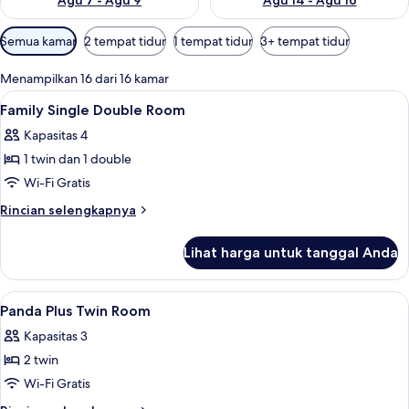
Agu 7 - Agu 9
Agu 14 - Agu 16
Filter
Semua kamar
2 tempat tidur
1 tempat tidur
3+ tempat tidur
tersedia
untuk
Menampilkan 16 dari 16 kamar
kamar
Lihat
Brankas, meja kerja, tirai kedap cahaya
18
Family Single Double Room
semua
Kapasitas 4
foto
1 twin dan 1 double
untuk
Family
Wi-Fi Gratis
Single
Rincian
Rincian selengkapnya
Double
lebih
lanjut
Room
Lihat harga untuk tanggal Anda
untuk
Family
Single
Lihat
Brankas, meja kerja, tirai kedap cahaya
9
Double
Panda Plus Twin Room
semua
Room
Kapasitas 3
foto
2 twin
untuk
Panda
Wi-Fi Gratis
Plus