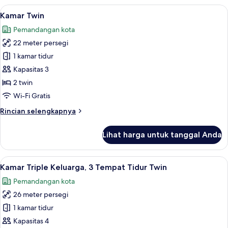
Double
Lihat
Kamar Twin | Brankas, meja kerja, tira
4
Kamar Twin
semua
Pemandangan kota
foto
22 meter persegi
untuk
Kamar
1 kamar tidur
Twin
Kapasitas 3
2 twin
Wi-Fi Gratis
Rincian
Rincian selengkapnya
lebih
lanjut
Lihat harga untuk tanggal Anda
untuk
Kamar
Twin
Lihat
Kamar Triple Keluarga, 3 Tempat Tidur 
3
Kamar Triple Keluarga, 3 Tempat Tidur Twin
semua
Pemandangan kota
foto
26 meter persegi
untuk
Kamar
1 kamar tidur
Triple
Kapasitas 4