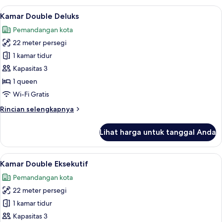
Twin
Lihat
Kamar Double Deluks | Brankas, meja ke
4
Eksekutif
Kamar Double Deluks
semua
Pemandangan kota
foto
22 meter persegi
untuk
Kamar
1 kamar tidur
Double
Kapasitas 3
Deluks
1 queen
Wi-Fi Gratis
Rincian
Rincian selengkapnya
lebih
lanjut
Lihat harga untuk tanggal Anda
untuk
Kamar
Double
Lihat
Kamar Double Eksekutif | Brankas, meja
4
Deluks
Kamar Double Eksekutif
semua
Pemandangan kota
foto
22 meter persegi
untuk
Kamar
1 kamar tidur
Double
Kapasitas 3