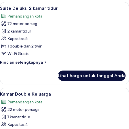
Quadruple
Lihat
Suite Deluks, 2 kamar tidur | Area kelua
5
Keluarga
Suite Deluks, 2 kamar tidur
semua
Pemandangan kota
foto
72 meter persegi
untuk
Suite
2 kamar tidur
Deluks,
Kapasitas 5
2
1 double dan 2 twin
kamar
Wi-Fi Gratis
tidur
Rincian
Rincian selengkapnya
lebih
lanjut
Lihat harga untuk tanggal Anda
untuk
Suite
Deluks,
Lihat
Kamar Double Keluarga | Brankas, meja 
4
2
Kamar Double Keluarga
semua
kamar
Pemandangan kota
tidur
foto
22 meter persegi
untuk
Kamar
1 kamar tidur
Double
Kapasitas 4