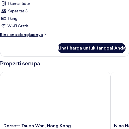
1 kamar tidur
Kapasitas 3
1 king
Wi-Fi Gratis
Rincian
Rincian selengkapnya
lebih
lanjut
Lihat harga untuk tanggal Anda
untuk
Suite
Eksekutif
Properti serupa
Dorsett Tsuen Wan, Hong Kong
Nina Hot
Dorsett
Nina
Dorsett Tsuen Wan, Hong Kong
Nina H