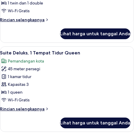
Keluarga
1 twin dan 1 double
Wi-Fi Gratis
Rincian
Rincian selengkapnya
lebih
lanjut
Lihat harga untuk tanggal Anda
untuk
Kamar
Double
Lihat
Suite Deluks, 1 Tempat Tidur Queen | Ar
5
Keluarga
Suite Deluks, 1 Tempat Tidur Queen
semua
Pemandangan kota
foto
45 meter persegi
untuk
Suite
1 kamar tidur
Deluks,
Kapasitas 3
1
1 queen
Tempat
Wi-Fi Gratis
Tidur
Rincian
Rincian selengkapnya
Queen
lebih
lanjut
Lihat harga untuk tanggal Anda
untuk
Suite