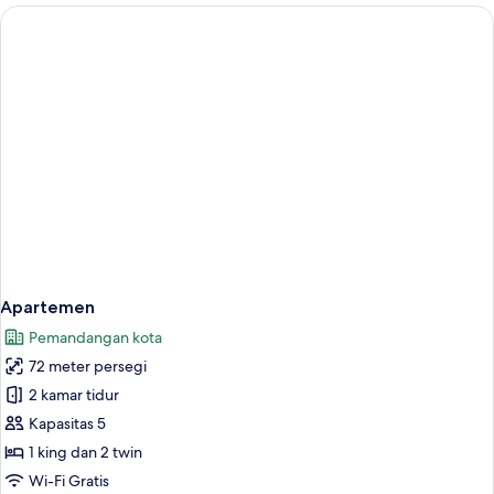
Deluks,
1
Tempat
Tidur
Queen
Apartemen
Pemandangan kota
72 meter persegi
2 kamar tidur
Kapasitas 5
1 king dan 2 twin
Wi-Fi Gratis