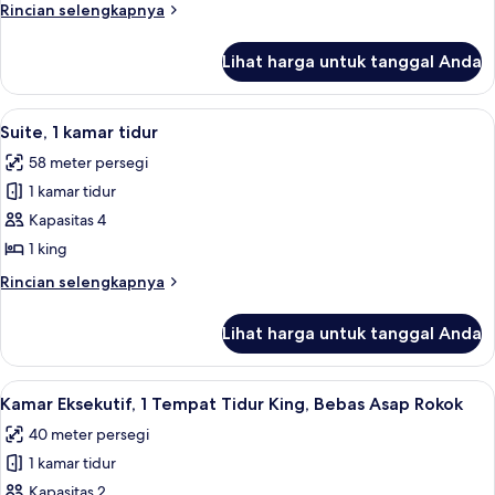
1
Rincian
Rincian selengkapnya
Tempat
lebih
Tidur
lanjut
Lihat harga untuk tanggal Anda
untuk
King
Suite
Junior,
Lihat
Suite, 1 kamar tidur | Area keluarga | 
8
1
Suite, 1 kamar tidur
semua
Tempat
58 meter persegi
Tidur
foto
King
1 kamar tidur
untuk
Suite,
Kapasitas 4
1
1 king
kamar
Rincian
Rincian selengkapnya
tidur
lebih
lanjut
Lihat harga untuk tanggal Anda
untuk
Suite,
1
Lihat
Seprai premium, selimut bulu angsa, b
9
kamar
Kamar Eksekutif, 1 Tempat Tidur King, Bebas Asap Rokok
semua
tidur
40 meter persegi
foto
1 kamar tidur
untuk
Kamar
Kapasitas 2