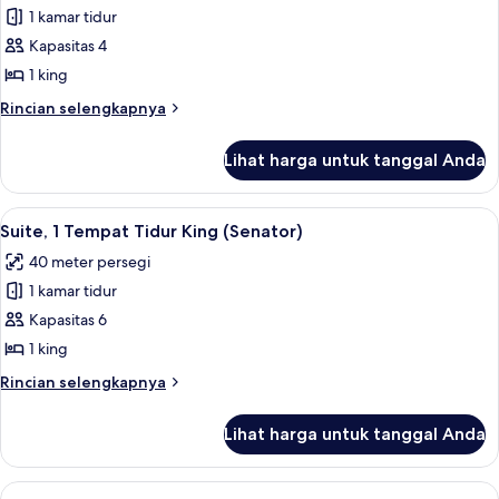
Rokok
1 kamar tidur
untuk
Suite,
Kapasitas 4
1
1 king
Tempat
Rincian
Rincian selengkapnya
Tidur
lebih
King
lanjut
Lihat harga untuk tanggal Anda
untuk
(Diplomat)
Suite,
1
Lihat
Televisi LCD 32-inci dengan saluran TV
4
Tempat
Suite, 1 Tempat Tidur King (Senator)
semua
Tidur
40 meter persegi
King
foto
(Diplomat)
1 kamar tidur
untuk
Suite,
Kapasitas 6
1
1 king
Tempat
Rincian
Rincian selengkapnya
Tidur
lebih
King
lanjut
Lihat harga untuk tanggal Anda
untuk
(Senator)
Suite,
1
Lihat
Seprai premium, selimut bulu angsa, b