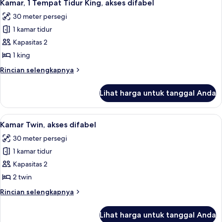
5
Tempat
Kamar, 1 Tempat Tidur King, akses difabel
semua
Tidur
30 meter persegi
King
foto
(Senator)
1 kamar tidur
untuk
Kamar,
Kapasitas 2
1
1 king
Tempat
Rincian
Rincian selengkapnya
Tidur
lebih
King,
lanjut
Lihat harga untuk tanggal Anda
untuk
akses
Kamar,
difabel
1
Lihat
Shower, perlengkapan mandi gratis, 
5
Tempat
Kamar Twin, akses difabel
semua
Tidur
30 meter persegi
King,
foto
akses
1 kamar tidur
untuk
difabel
Kamar
Kapasitas 2
Twin,
2 twin
akses
Rincian
Rincian selengkapnya
difabel
lebih
lanjut
Lihat harga untuk tanggal Anda
untuk