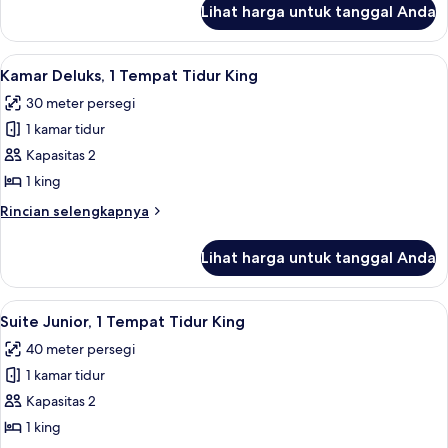
Lihat harga untuk tanggal Anda
untuk
Kamar
Twin
Lihat
Seprai premium, selimut bulu angsa, b
12
Deluks
Kamar Deluks, 1 Tempat Tidur King
semua
30 meter persegi
foto
1 kamar tidur
untuk
Kamar
Kapasitas 2
Deluks,
1 king
1
Rincian
Rincian selengkapnya
Tempat
lebih
Tidur
lanjut
Lihat harga untuk tanggal Anda
untuk
King
Kamar
Deluks,
Lihat
Suite Junior, 1 Tempat Tidur King | Are
7
1
Suite Junior, 1 Tempat Tidur King
semua
Tempat
40 meter persegi
Tidur
foto
King
1 kamar tidur
untuk
Suite
Kapasitas 2
Junior,
1 king