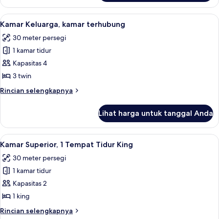
Kamar
Twin,
Lihat
Seprai premium, selimut bulu angsa, b
6
akses
Kamar Keluarga, kamar terhubung
semua
difabel
30 meter persegi
foto
1 kamar tidur
untuk
Kamar
Kapasitas 4
Keluarga,
3 twin
kamar
Rincian
Rincian selengkapnya
terhubung
lebih
lanjut
Lihat harga untuk tanggal Anda
untuk
Kamar
Keluarga,
Lihat
Seprai premium, selimut bulu angsa, b
7
kamar
Kamar Superior, 1 Tempat Tidur King
semua
terhubung
30 meter persegi
foto
1 kamar tidur
untuk
Kamar
Kapasitas 2
Superior,
1 king
1
Rincian
Rincian selengkapnya
Tempat
lebih