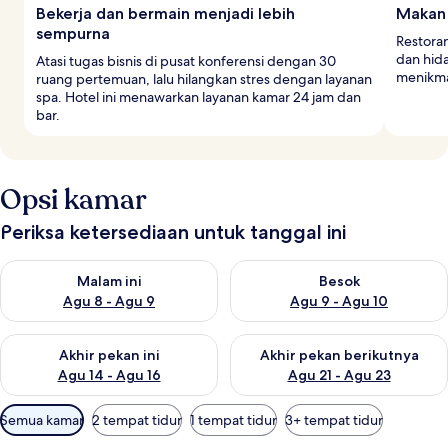
Bekerja dan bermain menjadi lebih
Makan 
sempurna
Restoran
dan hid
Atasi tugas bisnis di pusat konferensi dengan 30
menikmat
ruang pertemuan, lalu hilangkan stres dengan layanan
spa. Hotel ini menawarkan layanan kamar 24 jam dan
bar.
Opsi kamar
Periksa ketersediaan untuk tanggal ini
Periksa ketersediaan untuk malam ini Agu 8 - Agu 9
Periksa ketersediaan untuk be
Malam ini
Besok
Agu 8 - Agu 9
Agu 9 - Agu 10
Periksa ketersediaan untuk akhir pekan ini Agu 14 - Agu 16
Periksa ketersediaan untuk ak
Akhir pekan ini
Akhir pekan berikutnya
Agu 14 - Agu 16
Agu 21 - Agu 23
Filter
Semua kamar
2 tempat tidur
1 tempat tidur
3+ tempat tidur
tersedia