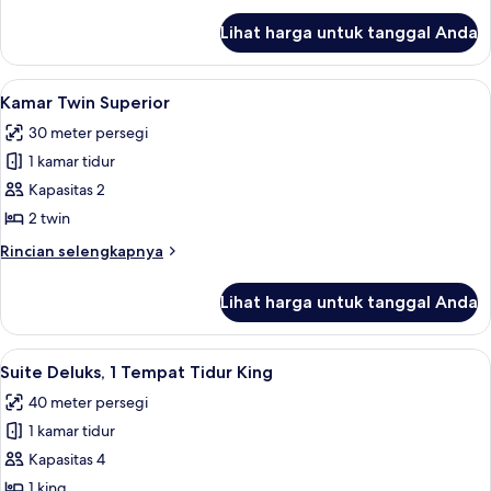
Tidur
lanjut
Lihat harga untuk tanggal Anda
untuk
King
Kamar
Superior,
Lihat
Seprai premium, selimut bulu angsa, b
5
1
Kamar Twin Superior
semua
Tempat
30 meter persegi
Tidur
foto
King
1 kamar tidur
untuk
Kamar
Kapasitas 2
Twin
2 twin
Superior
Rincian
Rincian selengkapnya
lebih
lanjut
Lihat harga untuk tanggal Anda
untuk
Kamar
Twin
Lihat
Seprai premium, selimut bulu angsa, b
7
Superior
Suite Deluks, 1 Tempat Tidur King
semua
40 meter persegi
foto
1 kamar tidur
untuk
Suite
Kapasitas 4
Deluks,
1 king