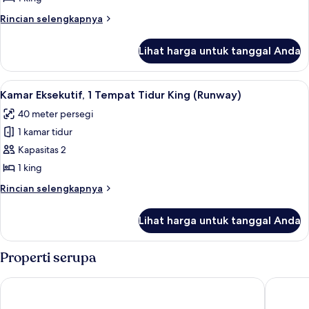
1
Rincian
Rincian selengkapnya
Tempat
lebih
Tidur
lanjut
Lihat harga untuk tanggal Anda
untuk
King
Suite
Deluks,
Lihat
Kamar Eksekutif, 1 Tempat Tidur King 
4
1
Kamar Eksekutif, 1 Tempat Tidur King (Runway)
semua
Tempat
40 meter persegi
Tidur
foto
King
1 kamar tidur
untuk
Kamar
Kapasitas 2
Eksekutif,
1 king
1
Rincian
Rincian selengkapnya
Tempat
lebih
Tidur
lanjut
Lihat harga untuk tanggal Anda
untuk
King
Kamar
(Runway)
Eksekutif,
Properti serupa
1
Tempat
Novotel München Airport
Munich A
Tidur
King