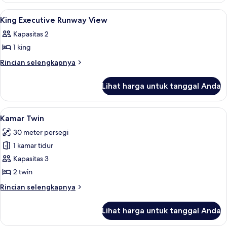
King
Lihat
Seprai premium, selimut bulu angsa, b
5
Room
King Executive Runway View
semua
Kapasitas 2
foto
1 king
untuk
King
Rincian
Rincian selengkapnya
lebih
Executive
lanjut
Runway
Lihat harga untuk tanggal Anda
untuk
View
King
Executive
Lihat
Seprai premium, selimut bulu angsa, b
5
Runway
Kamar Twin
semua
View
30 meter persegi
foto
1 kamar tidur
untuk
Kamar
Kapasitas 3
Twin
2 twin
Rincian
Rincian selengkapnya
lebih
lanjut
Lihat harga untuk tanggal Anda
untuk
Kamar