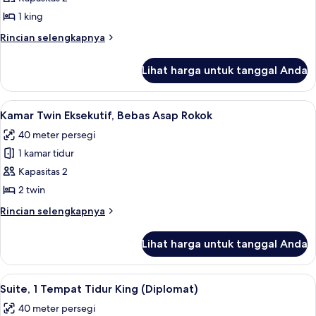
Eksekutif,
1 king
1
Rincian
Rincian selengkapnya
Tempat
lebih
Tidur
lanjut
Lihat harga untuk tanggal Anda
untuk
King,
Kamar
Bebas
Eksekutif,
Lihat
Kamar Twin Eksekutif, Bebas Asap Roko
Asap
5
1
Kamar Twin Eksekutif, Bebas Asap Rokok
semua
Tempat
Rokok
40 meter persegi
Tidur
foto
King,
1 kamar tidur
untuk
Bebas
Kamar
Kapasitas 2
Asap
Twin
Rokok
2 twin
Eksekutif,
Rincian
Rincian selengkapnya
Bebas
lebih
Asap
lanjut
Lihat harga untuk tanggal Anda
untuk
Rokok
Kamar
Twin
Lihat
Televisi LCD 32-inci dengan saluran TV
4
Eksekutif,
Suite, 1 Tempat Tidur King (Diplomat)
semua
Bebas
40 meter persegi
Asap
foto