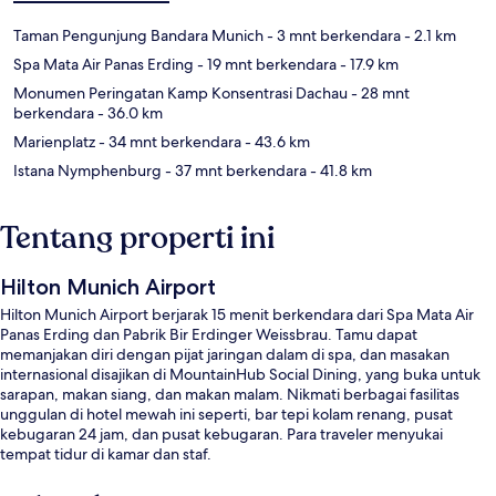
Taman Pengunjung Bandara Munich
- 3 mnt berkendara
- 2.1 km
Spa Mata Air Panas Erding
- 19 mnt berkendara
- 17.9 km
Monumen Peringatan Kamp Konsentrasi Dachau
- 28 mnt
berkendara
- 36.0 km
Marienplatz
- 34 mnt berkendara
- 43.6 km
Istana Nymphenburg
- 37 mnt berkendara
- 41.8 km
Tentang properti ini
Hilton Munich Airport
Hilton Munich Airport berjarak 15 menit berkendara dari Spa Mata Air
Panas Erding dan Pabrik Bir Erdinger Weissbrau. Tamu dapat
memanjakan diri dengan pijat jaringan dalam di spa, dan masakan
internasional disajikan di MountainHub Social Dining, yang buka untuk
sarapan, makan siang, dan makan malam. Nikmati berbagai fasilitas
unggulan di hotel mewah ini seperti, bar tepi kolam renang, pusat
kebugaran 24 jam, dan pusat kebugaran. Para traveler menyukai
tempat tidur di kamar dan staf.