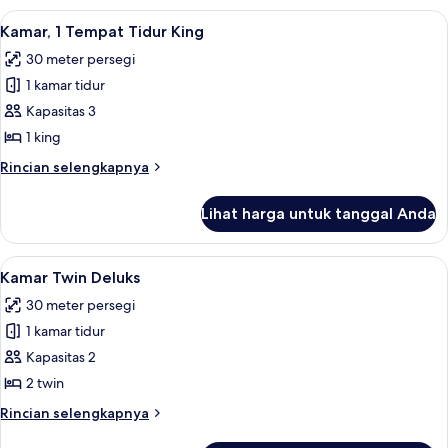
Twin
Lihat
Seprai premium, selimut bulu angsa, b
8
Kamar, 1 Tempat Tidur King
semua
30 meter persegi
foto
1 kamar tidur
untuk
Kamar,
Kapasitas 3
1
1 king
Tempat
Rincian
Rincian selengkapnya
Tidur
lebih
King
lanjut
Lihat harga untuk tanggal Anda
untuk
Kamar,
1
Lihat
Seprai premium, selimut bulu angsa, b
5
Tempat
Kamar Twin Deluks
semua
Tidur
30 meter persegi
King
foto
1 kamar tidur
untuk
Kamar
Kapasitas 2
Twin
2 twin
Deluks
Rincian
Rincian selengkapnya
lebih
lanjut