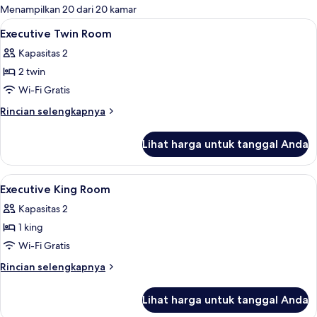
untuk
Menampilkan 20 dari 20 kamar
kamar
Lihat
Seprai premium, selimut bulu angsa, b
5
Executive Twin Room
semua
Kapasitas 2
foto
2 twin
untuk
Executive
Wi-Fi Gratis
Twin
Rincian
Rincian selengkapnya
Room
lebih
lanjut
Lihat harga untuk tanggal Anda
untuk
Executive
Twin
Lihat
Seprai premium, selimut bulu angsa, b
4
Room
Executive King Room
semua
Kapasitas 2
foto
1 king
untuk
Executive
Wi-Fi Gratis
King
Rincian
Rincian selengkapnya
Room
lebih
lanjut
Lihat harga untuk tanggal Anda
untuk
Executive