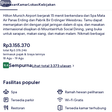
124+
Ringkasan
Kamar
Lokasi
Kebijakan
Hilton Munich Airport berjarak 15 menit berkendara dari Spa Mata
Air Panas Erding dan Pabrik Bir Erdinger Weissbrau. Tamu dapat
memanjakan diri dengan pijat jaringan dalam di spa, dan masakan
internasional disajikan di MountainHub Social Dining, yang buka
untuk sarapan, makan siang, dan makan malam. Nikmati berbagai
fasilitas unggulan di hotel mewah ini seperti, bar tepi kolam renang,
pusat kebugaran 24 jam, dan pusat kebugaran. Para traveler
Harga
Rp3.155.370
menyukai tempat tidur di kamar dan staf.
saat
total Rp3.376.246
ini
termasuk pajak & biaya lainnya
Seprai premium, selimut bulu angsa, b
Rp3.155.370
18 Agu - 19 Agu
Ulasan
Sempurna
9,4
Lihat total 3.373 ulasan
9,4 dari 10
Fasilitas populer
Spa
Ramah hewan peliharaan
Tersedia parkir
Wi-Fi Gratis
Restoran
Tersedia kamar terhubung