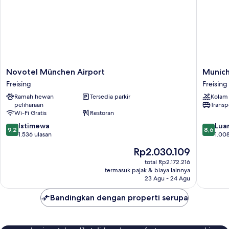
(Runway)
Novotel
Munich
Novotel München Airport
Munich
München
Airport
Freising
Freising
Airport
Marriott
Ramah hewan
Tersedia parkir
Kolam
Freising
Hotel
peliharaan
Transp
Freising
Wi-Fi Gratis
Restoran
9.2
8.6
Istimewa
Luar
9,2
8,6
dari
dari
1.536 ulasan
1.008
10,
10,
Harga
Rp2.030.109
Istimewa,
Luar
sekarang
1.536
Biasa,
total Rp2.172.216
Rp2.030.109
termasuk pajak & biaya lainnya
ulasan
1.008
23 Agu - 24 Agu
ulasan
Bandingkan dengan properti serupa