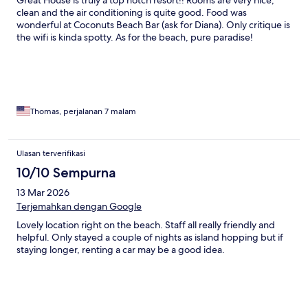
Great House is truly a top notch resort!! Rooms are very nice,
clean and the air conditioning is quite good. Food was
wonderful at Coconuts Beach Bar (ask for Diana). Only critique is
the wifi is kinda spotty. As for the beach, pure paradise!
Thomas, perjalanan 7 malam
Ulasan terverifikasi
10/10 Sempurna
13 Mar 2026
Terjemahkan dengan Google
Lovely location right on the beach. Staff all really friendly and
helpful. Only stayed a couple of nights as island hopping but if
staying longer, renting a car may be a good idea.