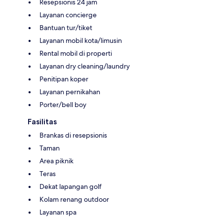
Resepsionis 24 jam
Layanan concierge
Bantuan tur/tiket
Layanan mobil kota/limusin
Rental mobil di properti
Layanan dry cleaning/laundry
Penitipan koper
Layanan pernikahan
Porter/bell boy
Fasilitas
Brankas di resepsionis
Taman
Area piknik
Teras
Dekat lapangan golf
Kolam renang outdoor
Layanan spa