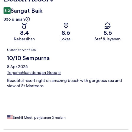
Sangat Baik
8,2
336 ulasan
8,4
8,6
8,6
Kebersihan
Lokasi
Staf & layanan
Ulasan
Ulasan terverifikasi
10/10 Sempurna
8 Apr 2026
Terjemahkan dengan Google
Beautiful resort right on amazing beach with gorgeous sea and
view of St Marteens
Snehil Meet, perjalanan 3 malam