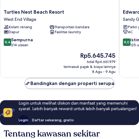
Turtles
Edward
Turtles Nest Beach Resort
Edwar
Nest
Guesth
West End Village
Sandy 
Beach
Sandy
Kolam renang
Transportasi bandara
Parkir 
Resort
Ground
Dapur
Fasilitas laundry
AC
West
End
9.4
9.0
Sempurna
Ist
9,4
9,0
Village
dari
dari
214 ulasan
125 u
10,
10,
Harga
Rp5.645.745
Sempurna,
Istimew
sekarang
214
125
total Rp6.661.979
Rp5.645.745
termasuk pajak & biaya lainnya
ulasan
ulasan
8 Agu - 9 Agu
Bandingkan dengan properti serupa
Login untuk melihat diskon dan manfaat yang memenuhi
syarat. Lebih banyak reward untuk lebih banyak petualangan!
Login
Daftar sekarang, gratis
Tentang kawasan sekitar