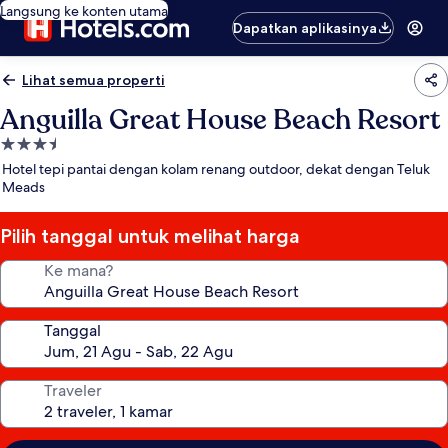
Langsung ke konten utama
Dapatkan aplikasinya
Lihat semua properti
Anguilla Great House Beach Resort
Properti
bintang
Hotel tepi pantai dengan kolam renang outdoor, dekat dengan Teluk
3.5
Meads
Pilih tanggal untuk melihat harga
Ke mana?
Tanggal
Traveler