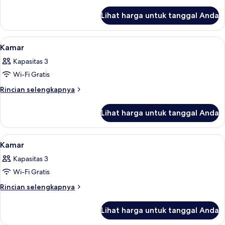
lebih
lanjut
Lihat harga untuk tanggal Anda
untuk
Kamar
Standar,
Lihat
Setrika/meja setrika dan tempat tidur
2
pemandangan
Kamar
semua
samudra
Kapasitas 3
foto
Wi-Fi Gratis
untuk
Kamar
Rincian
Rincian selengkapnya
lebih
lanjut
Lihat harga untuk tanggal Anda
untuk
Kamar
Lihat
Setrika/meja setrika dan tempat tidur
2
Kamar
semua
Kapasitas 3
foto
Wi-Fi Gratis
untuk
Kamar
Rincian
Rincian selengkapnya
lebih
lanjut
Lihat harga untuk tanggal Anda
untuk
Kamar