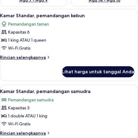
Agu 7 - Agu 9
Agu 14 - Agu 16
Lihat
Pemandangan dari kamar
5
Kamar Standar, pemandangan kebun
semua
Pemandangan taman
foto
Kapasitas 6
untuk
Kamar
1 king ATAU 1 queen
Standar,
Wi-Fi Gratis
pemandangan
Rincian
Rincian selengkapnya
kebun
lebih
lanjut
Lihat harga untuk tanggal Anda
untuk
Kamar
Standar,
Lihat
Setrika/meja setrika dan tempat tidur
5
pemandangan
Kamar Standar, pemandangan samudra
semua
kebun
Pemandangan samudra
foto
Kapasitas 3
untuk
Kamar
1 double ATAU 1 king
Standar,
Wi-Fi Gratis
pemandangan
Rincian
Rincian selengkapnya
samudra