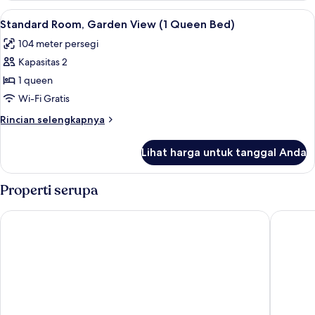
Lihat
Setrika/meja setrika dan tempat tidur
5
Standard Room, Garden View (1 Queen Bed)
semua
104 meter persegi
foto
Kapasitas 2
untuk
Standard
1 queen
Room,
Wi-Fi Gratis
Garden
Rincian
Rincian selengkapnya
View
lebih
(1
lanjut
Lihat harga untuk tanggal Anda
untuk
Queen
Standard
Bed)
Room,
Properti serupa
Garden
View
Turtles Nest Beach Resort
Edwards
(1
Queen
Bed)