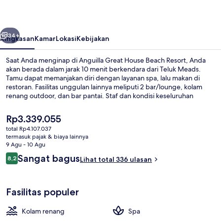
Beach
Resort
belumnya
Berikutnya
34+
Ringkasan
Kamar
Lokasi
Kebijakan
Saat Anda menginap di Anguilla Great House Beach Resort, Anda
akan berada dalam jarak 10 menit berkendara dari Teluk Meads.
Tamu dapat memanjakan diri dengan layanan spa, lalu makan di
restoran. Fasilitas unggulan lainnya meliputi 2 bar/lounge, kolam
renang outdoor, dan bar pantai. Staf dan kondisi keseluruhan
mendapatkan nilai yang baik dari para traveler.
Harga
Rp3.339.055
saat
total Rp4.107.037
ini
termasuk pajak & biaya lainnya
Spa
Rp3.339.055
9 Agu - 10 Agu
Ulasan
Sangat bagus
8,2
Lihat total 336 ulasan
8,2 dari 10
Fasilitas populer
Kolam renang
Spa