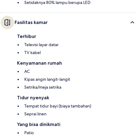
Setidaknya 80% lampu berupa LED
Fasilitas kamar
Terhibur
Televisi layar datar
TV kabel
Kenyamanan rumah
AC
Kipas angin langit-langit
Setrika/meja setrika
Tidur nyenyak
Tempat tidur bayi (biaya tambahan)
Seprai linen
Yang bisa dinikmati
Patio