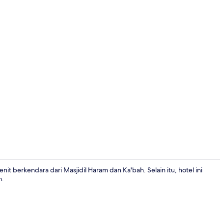
Lobi
berkendara dari Masjidil Haram dan Ka'bah. Selain itu, hotel ini
m.
Eksterior