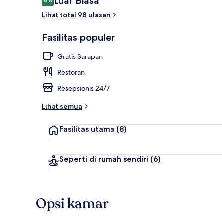
Luar Biasa
8,8
8,8 dari 10
Lihat total 98 ulasan
Sudah termas
Fasilitas populer
Gratis Sarapan
Restoran
Resepsionis 24/7
Lihat semua
Fasilitas utama
(8)
Seperti di rumah sendiri
(6)
Opsi kamar