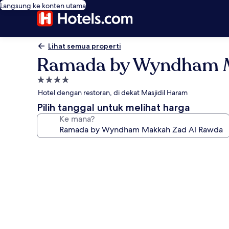
Langsung ke konten utama
Lihat semua properti
Ramada by Wyndham M
Properti
bintang
Hotel dengan restoran, di dekat Masjidil Haram
4.0
Pilih tanggal untuk melihat harga
Ke mana?
Galeri
foto
untuk
Ramada
by
Wyndham