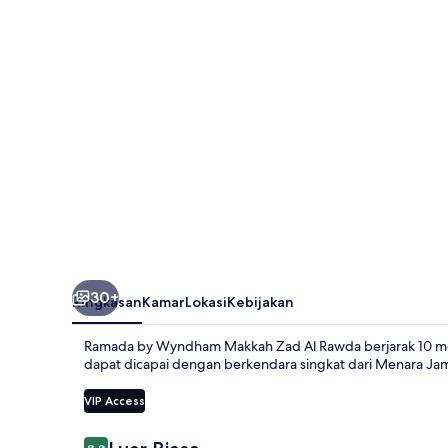
Makkah
Zad
Al
Rawda
30+
Ringkasan
Kamar
Lokasi
Kebijakan
Ramada by Wyndham Makkah Zad Al Rawda berjarak 10 menit 
dapat dicapai dengan berkendara singkat dari Menara Ja
VIP Access
Ulasan