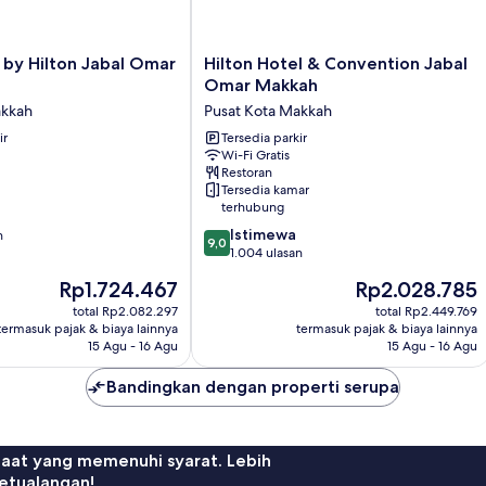
Hilton
 by Hilton Jabal Omar
Hilton Hotel & Convention Jabal
Hotel
Omar Makkah
&
akkah
Pusat Kota Makkah
Convention
ir
Jabal
Tersedia parkir
Wi-Fi Gratis
Omar
Restoran
Makkah
Tersedia kamar
Pusat
terhubung
Kota
9.0
Istimewa
n
Makkah
9,0
dari
1.004 ulasan
10,
Harga
Harga
Rp1.724.467
Rp2.028.785
Istimewa,
sekarang
sekarang
1.004
total Rp2.082.297
total Rp2.449.769
Rp1.724.467
Rp2.028.785
termasuk pajak & biaya lainnya
termasuk pajak & biaya lainnya
ulasan
15 Agu - 16 Agu
15 Agu - 16 Agu
Bandingkan dengan properti serupa
faat yang memenuhi syarat. Lebih
etualangan!