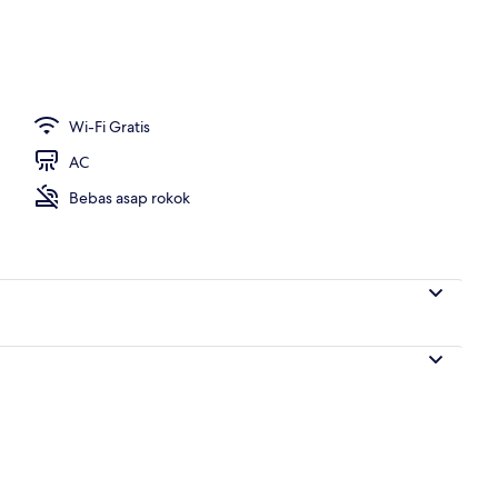
uk sarapan ala kontinental setiap hari
Wi-Fi Gratis
AC
Bebas asap rokok