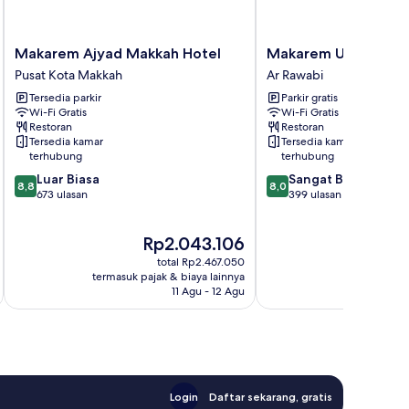
Makarem
Makarem
Makarem Ajyad Makkah Hotel
Makarem Umm Al Qu
Ajyad
Umm
Pusat Kota Makkah
Ar Rawabi
Makkah
Al
Tersedia parkir
Parkir gratis
Hotel
Qura
Wi-Fi Gratis
Wi-Fi Gratis
Pusat
Hotel
Restoran
Restoran
Kota
Ar
Tersedia kamar
Tersedia kamar
Makkah
Rawabi
terhubung
terhubung
8.8
8.0
Luar Biasa
Sangat Baik
8,8
8,0
dari
dari
673 ulasan
399 ulasan
10,
10,
Luar
Sangat
Harga
Rp2.043.106
Biasa,
Baik,
sekarang
673
399
total Rp2.467.050
Rp2.043.106
ulasan
ulasan
termasuk pajak & biaya lainnya
termasuk paj
11 Agu - 12 Agu
Login
Daftar sekarang, gratis