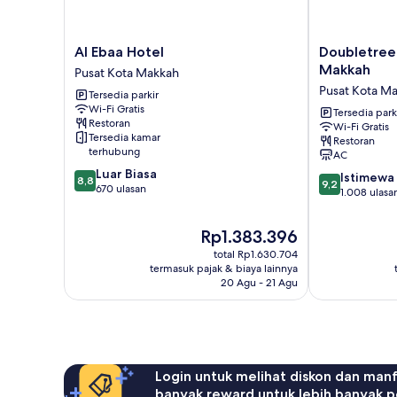
Al
Doubletree
Al Ebaa Hotel
Doubletree
Ebaa
by
Makkah
Pusat Kota Makkah
Hotel
Hilton
Pusat Kota M
Tersedia parkir
Pusat
Jabal
Wi-Fi Gratis
Kota
Omar
Tersedia park
Restoran
Wi-Fi Gratis
Makkah
Makkah
Tersedia kamar
Restoran
Pusat
terhubung
AC
Kota
8.8
Luar Biasa
9.2
Makkah
Istimewa
8,8
9,2
dari
670 ulasan
dari
1.008 ulasa
10,
10,
Luar
Istimewa,
Harga
Rp1.383.396
Biasa,
1.008
sekarang
670
total Rp1.630.704
ulasan
Rp1.383.396
ulasan
termasuk pajak & biaya lainnya
20 Agu - 21 Agu
Login untuk melihat diskon dan man
banyak reward untuk lebih banyak p