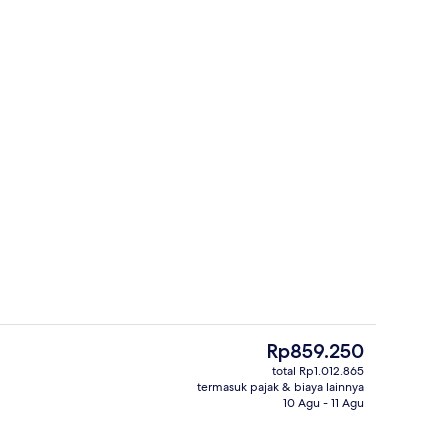
Minibar, brankas, meja kerja, dan sepr
Harga
Rp859.250
saat
total Rp1.012.865
ini
termasuk pajak & biaya lainnya
Lobi
Rp859.250
10 Agu - 11 Agu