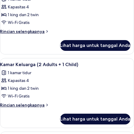
untuk
Club,
Kamar
Kapasitas 4
3
Keluarga
Adults)
1 king dan 2 twin
(3
Wi-Fi Gratis
+
Rincian
Rincian selengkapnya
4
lebih
Adults)
lanjut
Lihat harga untuk tanggal Anda
untuk
Kamar
Keluarga
Lihat
Minibar, brankas, meja kerja, dan tira
5
(3
Kamar Keluarga (2 Adults + 1 Child)
semua
+
1 kamar tidur
4
foto
Adults)
Kapasitas 4
untuk
Kamar
1 king dan 2 twin
Keluarga
Wi-Fi Gratis
(2
Rincian
Rincian selengkapnya
Adults
lebih
+
lanjut
Lihat harga untuk tanggal Anda
untuk
1
Kamar
Child)
Keluarga
Minibar, brankas, meja kerja, dan tira