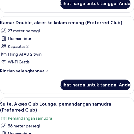
Lihat harga untuk tanggal Anda
untuk
Club)
Kamar
Double,
Lihat
Kamar Double, akses ke kolam renang (
4
Akses
Kamar Double, akses ke kolam renang (Preferred Club)
semua
Club
27 meter persegi
Lounge,
foto
pemandangan
1 kamar tidur
untuk
samudra
Kamar
Kapasitas 2
(Preferred
Double,
Club)
1 king ATAU 2 twin
akses
Wi-Fi Gratis
ke
Rincian
Rincian selengkapnya
kolam
lebih
renang
lanjut
Lihat harga untuk tanggal Anda
untuk
(Preferred
Kamar
Club)
Double,
Lihat
Minibar, brankas, meja kerja, dan tira
12
akses
Suite, Akses Club Lounge, pemandangan samudra
semua
ke
(Preferred Club)
kolam
foto
Pemandangan samudra
renang
untuk
(Preferred
56 meter persegi
Suite,
Club)
1 kamar tidur