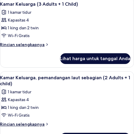
Lihat
5
(2
Kamar Keluarga (3 Adults + 1 Child)
semua
Adults
1 kamar tidur
+
foto
1
Kapasitas 4
untuk
Child)
Kamar
1 king dan 2 twin
Keluarga
Wi-Fi Gratis
(3
Rincian
Rincian selengkapnya
Adults
lebih
+
lanjut
Lihat harga untuk tanggal Anda
untuk
1
Kamar
Child)
Keluarga
Lihat
Minibar, brankas, meja kerja, dan tira
4
(3
Kamar Keluarga, pemandangan laut sebagian (2 Adults + 1
semua
Adults
child)
+
foto
1 kamar tidur
1
untuk
Child)
Kapasitas 4
Kamar
1 king dan 2 twin
Keluarga,
pemandangan
Wi-Fi Gratis
laut
Rincian
Rincian selengkapnya
sebagian
lebih