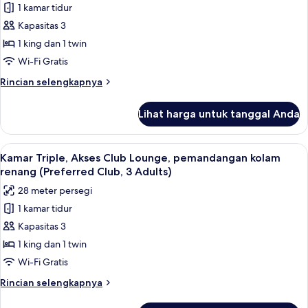
samudra
1 kamar tidur
untuk
(Preferred
Kamar
Kapasitas 3
Club,
Double,
3
1 king dan 1 twin
Persons)
teras,
Wi-Fi Gratis
pemandangan
Rincian
Rincian selengkapnya
kolam
lebih
renang
lanjut
Lihat harga untuk tanggal Anda
untuk
Kamar
Double,
Lihat
Minibar, brankas, meja kerja, dan tira
4
teras,
Kamar Triple, Akses Club Lounge, pemandangan kolam
semua
pemandangan
renang (Preferred Club, 3 Adults)
kolam
foto
28 meter persegi
renang
untuk
1 kamar tidur
Kamar
Kapasitas 3
Triple,
Akses
1 king dan 1 twin
Club
Wi-Fi Gratis
Lounge,
Rincian
Rincian selengkapnya
pemandangan
lebih
lanjut