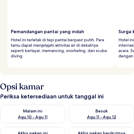
Pemandangan pantai yang indah
Surga 
Hotel ini terletak di tepi pantai berpasir putih. Para
Hotel in
tamu dapat menjelajahi aktivitas air di dekatnya
internas
seperti berlayar, memancing, snorkeling, dan scuba
acara. 
diving.
dengan 
Opsi kamar
Periksa ketersediaan untuk tanggal ini
Periksa ketersediaan untuk malam ini Agu 10 - Agu 11
Periksa ketersediaan untuk be
Malam ini
Besok
Agu 10 - Agu 11
Agu 11 - Agu 12
Periksa ketersediaan untuk akhir pekan ini Agu 14 - Agu 16
Periksa ketersediaan untuk ak
Akhir pekan ini
Akhir pekan berikutnya