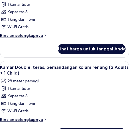
+
1 kamar tidur
untuk
1
Kamar
Kapasitas 3
Child)
Double,
1 king dan 1 twin
teras
Wi-Fi Gratis
Rincian
Rincian selengkapnya
lebih
lanjut
Lihat harga untuk tanggal Anda
untuk
Kamar
Double,
Lihat
Minibar, brankas, meja kerja, dan tira
4
teras
Kamar Double, teras, pemandangan kolam renang (2 Adults
semua
+ 1 Child)
foto
28 meter persegi
untuk
1 kamar tidur
Kamar
Kapasitas 3
Double,
teras,
1 king dan 1 twin
pemandangan
Wi-Fi Gratis
kolam
Rincian
Rincian selengkapnya
renang
lebih