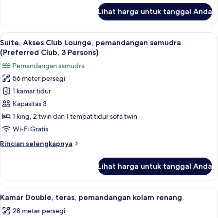
Club,
lanjut
Lihat harga untuk tanggal Anda
untuk
2
Suite,
Adults
Akses
Lihat
Minibar, brankas, meja kerja, dan tira
+
9
Club
Suite, Akses Club Lounge, pemandangan samudra
semua
1
Lounge,
(Preferred Club, 3 Persons)
pemandangan
foto
Child)
Pemandangan samudra
samudra
untuk
(Preferred
56 meter persegi
Suite,
Club,
1 kamar tidur
Akses
2
Adults
Club
Kapasitas 3
+
Lounge,
1 king, 2 twin dan 1 tempat tidur sofa twin
1
pemandangan
Child)
Wi-Fi Gratis
samudra
Rincian
Rincian selengkapnya
(Preferred
lebih
Club,
lanjut
Lihat harga untuk tanggal Anda
untuk
3
Suite,
Persons)
Akses
Lihat
Minibar, brankas, meja kerja, dan tira
5
Club
Kamar Double, teras, pemandangan kolam renang
semua
Lounge,
28 meter persegi
pemandangan
foto