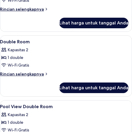
Wi-Fi Gratis
child)
pemandangan
Rincian
Rincian selengkapnya
laut
lebih
sebagian
lanjut
Lihat harga untuk tanggal Anda
untuk
(3
Kamar
+
Keluarga,
Lihat
Minibar, brankas, meja kerja, dan tira
4
16
pemandangan
Double Room
semua
laut
Adults)
Kapasitas 2
sebagian
foto
(3
1 double
untuk
+
Double
Wi-Fi Gratis
4
Room
Adults)
Rincian
Rincian selengkapnya
lebih
lanjut
Lihat harga untuk tanggal Anda
untuk
Double
Room
Lihat
Minibar, brankas, meja kerja, dan tira
14
Pool View Double Room
semua
Kapasitas 2
foto
1 double
untuk
Pool
Wi-Fi Gratis