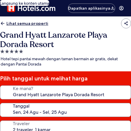
Langsung ke konten utama
Dapatkan aplikasinya
Lihat semua properti
Grand Hyatt Lanzarote Playa
Dorada Resort
Properti
bintang
Hotel tepi pantai mewah dengan taman bermain air gratis, dekat
5.0
dengan Pantai Dorada
Pilih tanggal untuk melihat harga
Ke mana?
Tanggal
Traveler