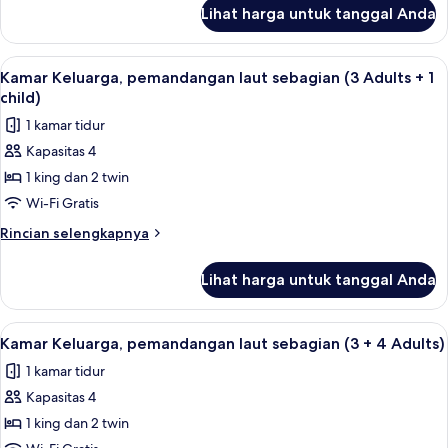
lanjut
(2
Lihat harga untuk tanggal Anda
untuk
Adults
Kamar
+
Keluarga,
Lihat
Minibar, brankas, meja kerja, dan tira
4
1
pemandangan
Kamar Keluarga, pemandangan laut sebagian (3 Adults + 1
semua
laut
child)
child)
sebagian
foto
1 kamar tidur
(2
untuk
Adults
Kapasitas 4
Kamar
+
1 king dan 2 twin
Keluarga,
1
child)
pemandangan
Wi-Fi Gratis
laut
Rincian
Rincian selengkapnya
sebagian
lebih
lanjut
(3
Lihat harga untuk tanggal Anda
untuk
Adults
Kamar
+
Keluarga,
Lihat
Minibar, brankas, meja kerja, dan tira
4
1
pemandangan
Kamar Keluarga, pemandangan laut sebagian (3 + 4 Adults)
semua
laut
child)
1 kamar tidur
sebagian
foto
(3
Kapasitas 4
untuk
Adults
Kamar
1 king dan 2 twin
+
Keluarga,
1