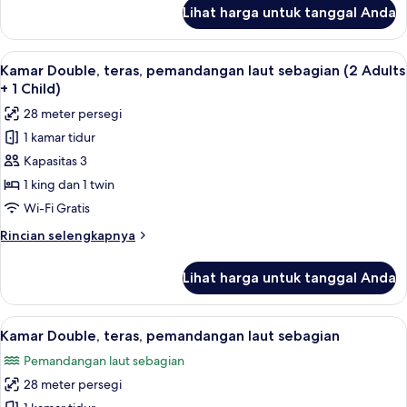
(2
lanjut
Lihat harga untuk tanggal Anda
untuk
Adults
Kamar
+
Double,
Lihat
Minibar, brankas, meja kerja, dan tira
1
4
teras,
Kamar Double, teras, pemandangan laut sebagian (2 Adults
semua
pemandangan
Child)
+ 1 Child)
kolam
foto
28 meter persegi
renang
untuk
(2
1 kamar tidur
Kamar
Adults
Kapasitas 3
Double,
+
1
teras,
1 king dan 1 twin
Child)
pemandangan
Wi-Fi Gratis
laut
Rincian
Rincian selengkapnya
sebagian
lebih
(2
lanjut
Lihat harga untuk tanggal Anda
untuk
Adults
Kamar
+
Double,
Lihat
Minibar, brankas, meja kerja, dan tira
1
4
teras,
Kamar Double, teras, pemandangan laut sebagian
semua
pemandangan
Child)
Pemandangan laut sebagian
laut
foto
sebagian
28 meter persegi
untuk
(2