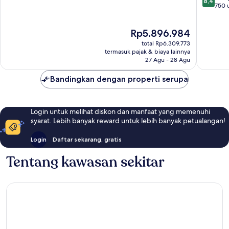
8,4
dari
Only
750 
10,
10,
Yaiza
Istimewa,
Sangat
38
Harga
Rp5.896.984
Baik,
ulasan
sekarang
750
total Rp6.309.773
Rp5.896.984
ulasan
termasuk pajak & biaya lainnya
27 Agu - 28 Agu
Bandingkan dengan properti serupa
Login untuk melihat diskon dan manfaat yang memenuhi
syarat. Lebih banyak reward untuk lebih banyak petualangan!
Login
Daftar sekarang, gratis
Tentang kawasan sekitar