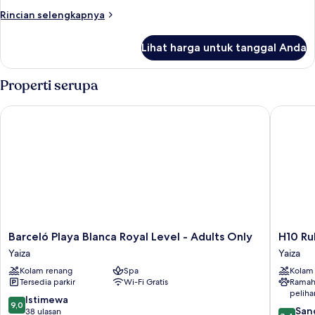
Rincian
Rincian selengkapnya
lebih
lanjut
Lihat harga untuk tanggal Anda
untuk
Kamar
Properti serupa
Barceló Playa Blanca Royal Level - Adults Only
H10 Rubi
Barceló
H10
Barceló Playa Blanca Royal Level - Adults Only
H10 Ru
Playa
Rubicón
Yaiza
Yaiza
Blanca
Horizon
Kolam renang
Spa
Kolam
Royal
Collecti
Tersedia parkir
Wi-Fi Gratis
Ramah
Level
Yaiza
peliha
-
9.0
Istimewa
9,0
8.4
Adults
San
dari
38 ulasan