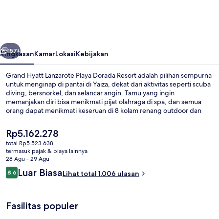
Lanzarote
Playa
Dorada
belumnya
Berikutnya
Resort
157+
Ringkasan
Kamar
Lokasi
Kebijakan
Grand Hyatt Lanzarote Playa Dorada Resort adalah pilihan sempurna
untuk menginap di pantai di Yaiza, dekat dari aktivitas seperti scuba
diving, bersnorkel, dan selancar angin. Tamu yang ingin
memanjakan diri bisa menikmati pijat olahraga di spa, dan semua
orang dapat menikmati keseruan di 8 kolam renang outdoor dan
taman bermain air gratis. Anda bisa menikmati makan malam di 6
restoran, dan 4 bar tepi kolam renang adalah tempat yang
Harga
Rp5.162.278
sempurna untuk menikmati minuman dingin.Keunggulan lain di
saat
total Rp5.523.638
hotel mewah ini meliputi 7 bar/lounge, klub anak gratis, dan klub
ini
termasuk pajak & biaya lainnya
kesehatan. Staf dan kondisi keseluruhan mendapatkan nilai yang
8 kolam renang outdoor, dengan pay
Rp5.162.278
28 Agu - 29 Agu
baik dari para traveler.
Ulasan
Luar Biasa
8,6
Lihat total 1.006 ulasan
8,6 dari 10
Fasilitas populer