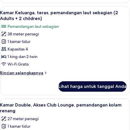
Kamar
Children)
Keluarga,
Lihat
Minibar, brankas, meja kerja, dan tira
4
teras
Kamar Keluarga, teras, pemandangan laut sebagian (2
semua
(2
Adults + 2 children)
Adults
foto
Pemandangan laut sebagian
+
untuk
2
38 meter persegi
Kamar
Children)
1 kamar tidur
Keluarga,
teras,
Kapasitas 4
pemandangan
1 king dan 2 twin
laut
Wi-Fi Gratis
sebagian
Rincian
Rincian selengkapnya
(2
lebih
Adults
lanjut
Lihat harga untuk tanggal Anda
untuk
+
Kamar
2
Keluarga,
Lihat
Kamar Double, Akses Club Lounge, pem
children)
4
teras,
Kamar Double, Akses Club Lounge, pemandangan kolam
semua
pemandangan
renang
laut
foto
27 meter persegi
sebagian
untuk
(2
1 kamar tidur
Kamar
Adults