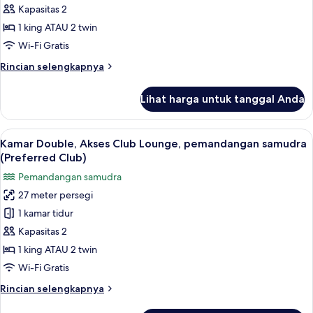
Kapasitas 2
Double,
+
2
Akses
1 king ATAU 2 twin
children)
Club
Wi-Fi Gratis
Lounge,
Rincian
Rincian selengkapnya
pemandangan
lebih
kolam
lanjut
Lihat harga untuk tanggal Anda
untuk
renang
Kamar
Double,
Lihat
Kamar Double, Akses Club Lounge, pem
4
Akses
Kamar Double, Akses Club Lounge, pemandangan samudra
semua
Club
(Preferred Club)
Lounge,
foto
Pemandangan samudra
pemandangan
untuk
kolam
27 meter persegi
Kamar
renang
1 kamar tidur
Double,
Akses
Kapasitas 2
Club
1 king ATAU 2 twin
Lounge,
Wi-Fi Gratis
pemandangan
Rincian
Rincian selengkapnya
samudra
lebih
(Preferred
lanjut