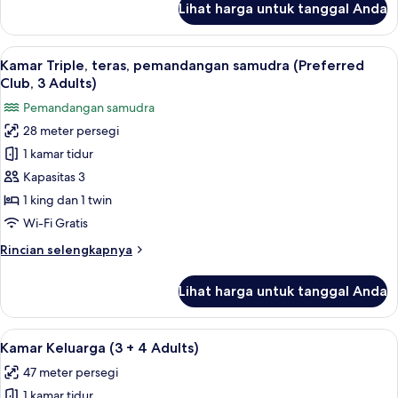
kolam
Lihat harga untuk tanggal Anda
untuk
renang
Kamar
(Preferred
Triple,
Lihat
Kamar Triple, teras, pemandangan samud
Club,
4
Akses
Kamar Triple, teras, pemandangan samudra (Preferred
semua
Club
3
Club, 3 Adults)
Lounge,
foto
Adults)
Pemandangan samudra
pemandangan
untuk
kolam
28 meter persegi
Kamar
renang
1 kamar tidur
Triple,
(Preferred
Club,
teras,
Kapasitas 3
3
pemandangan
1 king dan 1 twin
Adults)
samudra
Wi-Fi Gratis
(Preferred
Rincian
Rincian selengkapnya
Club,
lebih
3
lanjut
Lihat harga untuk tanggal Anda
untuk
Adults)
Kamar
Triple,
Lihat
Minibar, brankas, meja kerja, dan tira
5
teras,
Kamar Keluarga (3 + 4 Adults)
semua
pemandangan
47 meter persegi
samudra
foto
(Preferred
1 kamar tidur