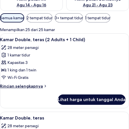
Agu 14 - Agu 16
Agu 21 - Agu 23
Filter
Semua kamar
2 tempat tidur
3+ tempat tidur
1 tempat tidur
tersedia
untuk
Menampilkan 25 dari 25 kamar
kamar
Lihat
Minibar, brankas, meja kerja, dan tira
4
Kamar Double, teras (2 Adults + 1 Child)
semua
28 meter persegi
foto
1 kamar tidur
untuk
Kamar
Kapasitas 3
Double,
1 king dan 1 twin
teras
Wi-Fi Gratis
(2
Rincian
Rincian selengkapnya
Adults
lebih
+
lanjut
Lihat harga untuk tanggal Anda
untuk
1
Kamar
Child)
Double,
Lihat
Minibar, brankas, meja kerja, dan tira
4
teras
Kamar Double, teras
semua
(2
28 meter persegi
Adults
foto