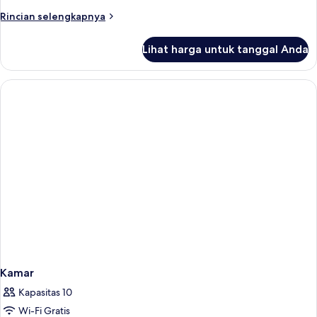
View
Rincian
Rincian selengkapnya
Double
lebih
lanjut
Room
Lihat harga untuk tanggal Anda
untuk
Pool
View
Double
Room
Kamar
Kapasitas 10
Wi-Fi Gratis