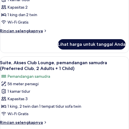
Akses
Club
Kapasitas 2
Lounge,
1 king dan 2 twin
pemandangan
Wi-Fi Gratis
samudra
Rincian
Rincian selengkapnya
(Preferred
lebih
Club)
lanjut
Lihat harga untuk tanggal Anda
untuk
Suite,
Akses
Lihat
Minibar, brankas, meja kerja, dan tira
9
Club
Suite, Akses Club Lounge, pemandangan samudra
semua
Lounge,
(Preferred Club, 2 Adults + 1 Child)
pemandangan
foto
Pemandangan samudra
samudra
untuk
(Preferred
56 meter persegi
Suite,
Club)
1 kamar tidur
Akses
Club
Kapasitas 3
Lounge,
1 king, 2 twin dan 1 tempat tidur sofa twin
pemandangan
Wi-Fi Gratis
samudra
Rincian
Rincian selengkapnya
(Preferred
lebih