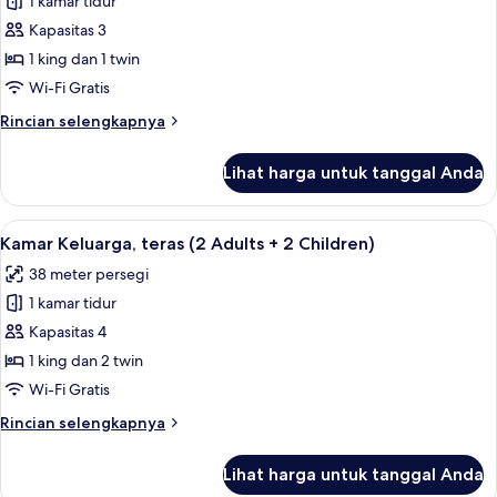
Kamar
1 kamar tidur
Adults
Double,
+
Kapasitas 3
1
teras,
1 king dan 1 twin
Child)
pemandangan
Wi-Fi Gratis
laut
Rincian
Rincian selengkapnya
sebagian
lebih
lanjut
Lihat harga untuk tanggal Anda
untuk
Kamar
Double,
Lihat
Minibar, brankas, meja kerja, dan tira
5
teras,
Kamar Keluarga, teras (2 Adults + 2 Children)
semua
pemandangan
38 meter persegi
laut
foto
sebagian
1 kamar tidur
untuk
Kamar
Kapasitas 4
Keluarga,
1 king dan 2 twin
teras
Wi-Fi Gratis
(2
Rincian
Rincian selengkapnya
Adults
lebih
+
lanjut
Lihat harga untuk tanggal Anda
untuk
2