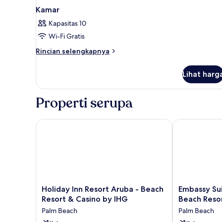
Kamar
Kapasitas 10
Wi-Fi Gratis
Rincian
Rincian selengkapnya
lebih
lanjut
Lihat harg
untuk
Kamar
Properti serupa
Holiday Inn Resort Aruba - Beach Resort & Casino b
Embassy Suite
Holiday
Embassy
Holiday Inn Resort Aruba - Beach
Embassy Sui
Inn
Suites
Resort & Casino by IHG
Beach Reso
Resort
By
Palm Beach
Palm Beach
Aruba
Hilton