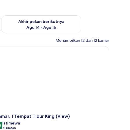
n ini Agu 7 - Agu 9
Periksa ketersediaan untuk akhir pekan berikutnya Agu 14 - A
Akhir pekan berikutnya
Agu 14 - Agu 16
Menampilkan 12 dari 12 kamar
mar, 1 Tempat Tidur King (View)
Istimewa
2
9,2 dari 10
(71
71 ulasan