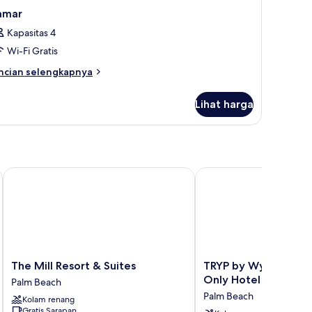
amar
Kapasitas 4
Wi-Fi Gratis
ncian
ncian selengkapnya
bih
njut
Lihat harga
tuk
amar
The Mill Resort & Suites
TRYP by Wyndham Arub
The
TRYP
The Mill Resort & Suites
TRYP by Wyndham Ar
Mill
by
Only Hotel
Palm Beach
Resort
Wyndham
Palm Beach
Kolam renang
&
Aruba
Gratis Sarapan