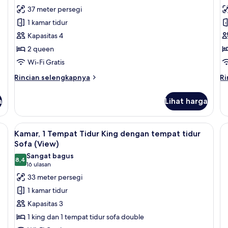
ulasan)
37 meter persegi
1 kamar tidur
Kapasitas 4
2 queen
Wi-Fi Gratis
Rincian
Ri
Rincian selengkapnya
Ri
lebih
le
lanjut
la
a
Lihat harga
untuk
un
Kamar,
Ka
2
1
Lihat
Pemandangan dari kamar
1
Tempat
T
Kamar, 1 Tempat Tidur King dengan tempat tidur
semua
Tidur
Ti
Sofa (View)
Queen
foto
Ki
Sangat bagus
(Pool
(V
8,4
untuk
8,4 dari 10
(16
16 ulasan
View)
Kamar,
ulasan)
33 meter persegi
1
1 kamar tidur
Tempat
Kapasitas 3
Tidur
1 king dan 1 tempat tidur sofa double
King