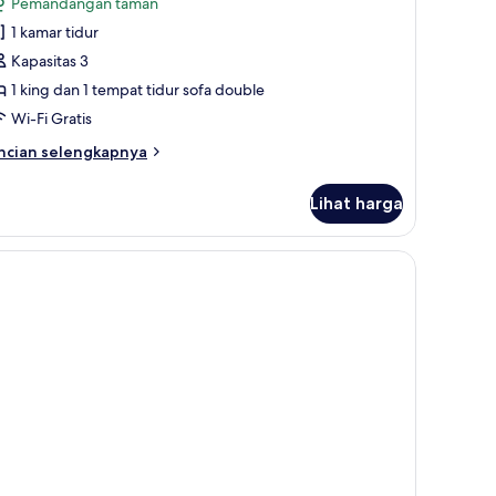
ulasan)
Pemandangan taman
1 kamar tidur
empat
Kapasitas 3
idur
1 king dan 1 tempat tidur sofa double
ing
Wi-Fi Gratis
engan
empat
ncian
ncian selengkapnya
bih
idur
njut
ofa
Lihat harga
tuk
Garden
mar,
iew)
empat
dur
ng
engan
mpat
dur
fa
arden
ew)