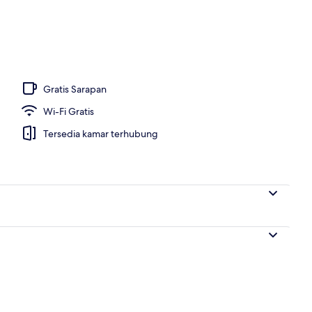
ng outdoor, dengan cabana gratis dan payung kolam renang
Gratis Sarapan
Wi-Fi Gratis
Tersedia kamar terhubung