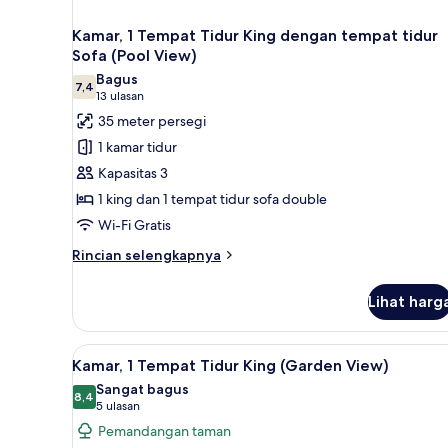
Kamar, 1 Tempat Tidur King dengan tempat tidur
Sofa (Pool View)
Bagus
7,4
7,4 dari 10
(13
13 ulasan
ulasan)
35 meter persegi
1 kamar tidur
Kapasitas 3
1 king dan 1 tempat tidur sofa double
Wi-Fi Gratis
Rincian
Rincian selengkapnya
lebih
lanjut
Lihat harg
untuk
Kamar,
1
Lihat
Kamar, 1 Tempat Tidur King (Ga
8
Tempat
Kamar, 1 Tempat Tidur King (Garden View)
semua
Tidur
Sangat bagus
King
foto
8,4
8,4 dari 10
(5
5 ulasan
dengan
untuk
ulasan)
Pemandangan taman
tempat
Kamar,