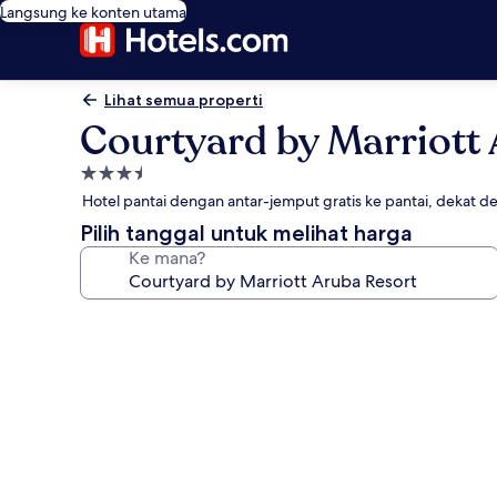
Langsung ke konten utama
Lihat semua properti
Courtyard by Marriott
Properti
bintang
Hotel pantai dengan antar-jemput gratis ke pantai, dekat d
3.5
Pilih tanggal untuk melihat harga
Ke mana?
Galeri
foto
untuk
Courtyard
by
Marriott