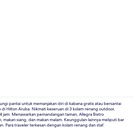
Pantai di sek
ngi pantai untuk memanjakan diri di kabana gratis atau bersantai
ino di Hilton Aruba. Nikmati keseruan di 3 kolam renang outdoor,
 24 jam. Menawarkan pemandangan taman, Allegra Bistro
3 kolam ren
n, makan siang, dan makan malam. Keunggulan lainnya meliputi bar
an. Para traveler terkesan dengan kolam renang dan staf.