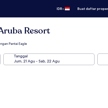
•
IDR
Buat daftar prope
 Aruba Resort
engan Pantai Eagle
Tanggal