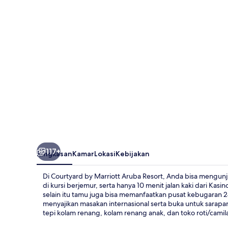
Aruba
Resort
117+
Ringkasan
Kamar
Lokasi
Kebijakan
Di Courtyard by Marriott Aruba Resort, Anda bisa mengunju
di kursi berjemur, serta hanya 10 menit jalan kaki dari Kas
selain itu tamu juga bisa memanfaatkan pusat kebugaran
menyajikan masakan internasional serta buka untuk sarapa
tepi kolam renang, kolam renang anak, dan toko roti/camil