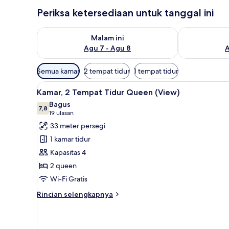
Periksa ketersediaan untuk tanggal ini
Periksa ketersediaan untuk malam ini Agu 7 - Agu 8
Periksa keter
Malam ini
Agu 7 - Agu 8
A
Filter
Semua kamar
2 tempat tidur
1 tempat tidur
tersedia
Lihat
Kamar, 2 Tempat Tidur Queen (
untuk
2
Kamar, 2 Tempat Tidur Queen (View)
semua
kamar
Bagus
foto
7,8
7,8 dari 10
(19
19 ulasan
untuk
ulasan)
33 meter persegi
Kamar,
1 kamar tidur
2
Kapasitas 4
Tempat
2 queen
Tidur
Wi-Fi Gratis
Queen
(View)
Rincian
Rincian selengkapnya
lebih
lanjut
untuk