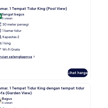
mar, 1 Tempat Tidur King (Pool View)
Sangat bagus
4
8,4 dari 10
(5
5 ulasan
ulasan)
30 meter persegi
1 kamar tidur
Kapasitas 2
1 king
Wi-Fi Gratis
ncian
ncian selengkapnya
bih
njut
tuk
Lihat harga
mar,
empat
ihat
Pemandangan dari kamar
dur
1
mar, 1 Tempat Tidur King dengan tempat tidur
emua
ng
ofa (Garden View)
ool
oto
Bagus
ew)
4
ntuk
7,4 dari 10
(6
6 ulasan
amar,