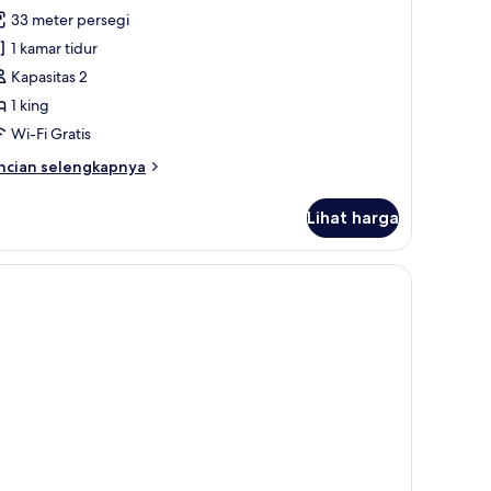
ulasan)
33 meter persegi
1 kamar tidur
Kapasitas 2
1 king
Wi-Fi Gratis
ncian
ncian selengkapnya
bih
njut
Lihat harga
tuk
mar,
empat
dur
ng
iew)