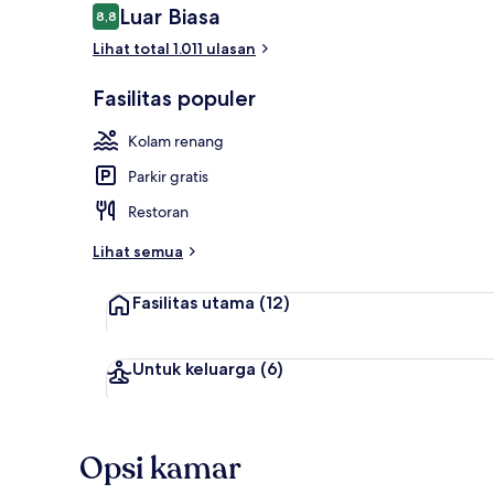
Ulasan
Luar Biasa
8,8
8,8 dari 10
Lihat total 1.011 ulasan
3 kolam rena
Fasilitas populer
Kolam renang
Parkir gratis
Restoran
Lihat semua
Fasilitas utama
(12)
Untuk keluarga
(6)
Opsi kamar